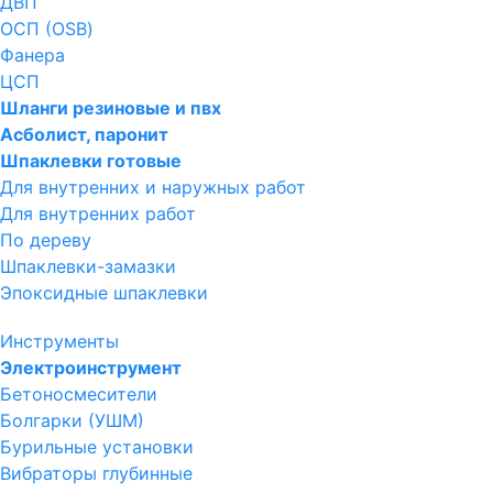
ДВП
ОСП (OSB)
Фанера
ЦСП
Шланги резиновые и пвх
Асболист, паронит
Шпаклевки готовые
Для внутренних и наружных работ
Для внутренних работ
По дереву
Шпаклевки-замазки
Эпоксидные шпаклевки
Инструменты
Электроинструмент
Бетоносмесители
Болгарки (УШМ)
Бурильные установки
Вибраторы глубинные