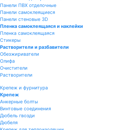
Панели ПВХ отделочные
Панели самоклеящиеся
Панели стеновые 3D
Пленка самоклеящаяся и наклейки
Пленка самоклеящаяся
Стикеры
Растворители и разбавители
Обезжириватели
Олифа
Очистители
Растворители
Крепеж и фурнитура
Крепеж
Анкерные болты
Винтовые соединения
Дюбель гвозди
Дюбеля
Крепеж для теплоизоляции