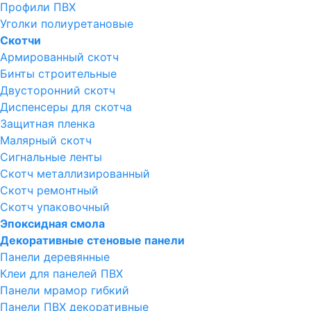
Профили ПВХ
Уголки полиуретановые
Скотчи
Армированный скотч
Бинты строительные
Двусторонний скотч
Диспенсеры для скотча
Защитная пленка
Малярный скотч
Сигнальные ленты
Скотч металлизированный
Скотч ремонтный
Скотч упаковочный
Эпоксидная смола
Декоративные стеновые панели
Панели деревянные
Клеи для панелей ПВХ
Панели мрамор гибкий
Панели ПВХ декоративные