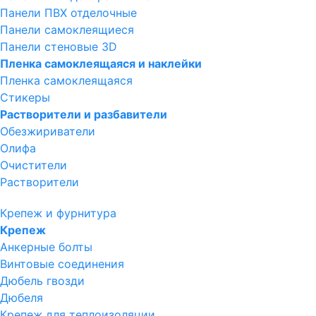
Панели ПВХ отделочные
Панели самоклеящиеся
Панели стеновые 3D
Пленка самоклеящаяся и наклейки
Пленка самоклеящаяся
Стикеры
Растворители и разбавители
Обезжириватели
Олифа
Очистители
Растворители
Крепеж и фурнитура
Крепеж
Анкерные болты
Винтовые соединения
Дюбель гвозди
Дюбеля
Крепеж для теплоизоляции