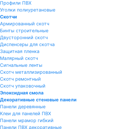
Профили ПВХ
Уголки полиуретановые
Скотчи
Армированный скотч
Бинты строительные
Двусторонний скотч
Диспенсеры для скотча
Защитная пленка
Малярный скотч
Сигнальные ленты
Скотч металлизированный
Скотч ремонтный
Скотч упаковочный
Эпоксидная смола
Декоративные стеновые панели
Панели деревянные
Клеи для панелей ПВХ
Панели мрамор гибкий
Панели ПВХ декоративные