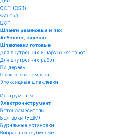
ДВП
ОСП (OSB)
Фанера
ЦСП
Шланги резиновые и пвх
Асболист, паронит
Шпаклевки готовые
Для внутренних и наружных работ
Для внутренних работ
По дереву
Шпаклевки-замазки
Эпоксидные шпаклевки
Инструменты
Электроинструмент
Бетоносмесители
Болгарки (УШМ)
Бурильные установки
Вибраторы глубинные