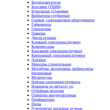
Бетоносмесители
Болгарки (УШМ)
Бурильные установки
Вибраторы глубинные
Газовое, газосварочное оборудование
Гайковерты
Генераторы
Граверы
Дрели сетевые
Клеящий электроинструмент
Компрессоры
Красящий электроинструмент
Крепежный электроинструмент
Лобзики
Миксеры строительные
Мотобуры, мотопомпы, виброплиты
бензиновые
Мультитулы
Наборы электроинструмента
Ножницы по металлу эл.
Отбойные молотки
Отвертки аккумуляторные
Перфораторы
Пилы
Плиткорезы дисковые ручные