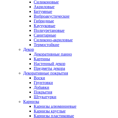
Силиконовые
Акриловые
Битумные
Виброакустические
Гибридные
Каучуковые
Полиуретановые
Санитарные
Силиконо-акриловые
Термостойкие
Декор
Декоративные панно
Картины
Настенный декор
Предметы декора
Декоративные покрытия
Воски
Грунтовки
Добавки
Покрытия
Штукатурки
Карнизы
Карнизы алюминиевые
Карнизы круглые
Карнизы пластиковые