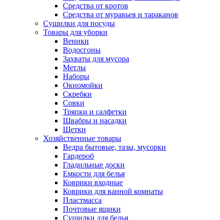
Средства от кротов
Средства от муравьев и тараканов
Сушилки для посуды
Товары для уборки
Веники
Водосгоны
Захваты для мусора
Метлы
Наборы
Окномойки
Скребки
Совки
Тряпки и салфетки
Швабры и насадки
Щетки
Хозяйственные товары
Ведра бытовые, тазы, мусорки
Гардероб
Гладильные доски
Емкости для белья
Коврики входные
Коврики для ванной комнаты
Пластмасса
Почтовые ящики
Сушилки для белья