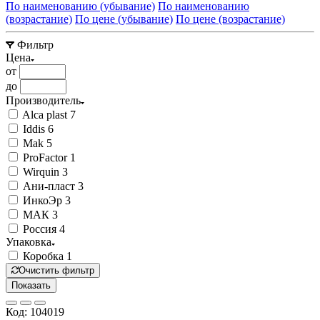
По наименованию (убывание)
По наименованию
(возрастание)
По цене (убывание)
По цене (возрастание)
Фильтр
Цена
от
до
Производитель
Alca plast
7
Iddis
6
Mak
5
ProFactor
1
Wirquin
3
Ани-пласт
3
ИнкоЭр
3
МАК
3
Россия
4
Упаковка
Коробка
1
Очистить фильтр
Показать
Код: 104019