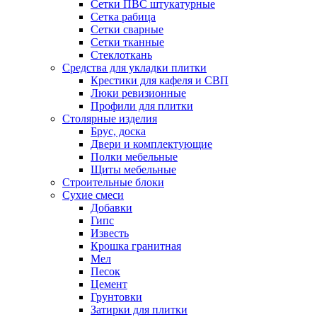
Сетки ПВС штукатурные
Сетка рабица
Сетки сварные
Сетки тканные
Стеклоткань
Средства для укладки плитки
Крестики для кафеля и СВП
Люки ревизионные
Профили для плитки
Столярные изделия
Брус, доска
Двери и комплектующие
Полки мебельные
Щиты мебельные
Строительные блоки
Сухие смеси
Добавки
Гипс
Известь
Крошка гранитная
Мел
Песок
Цемент
Грунтовки
Затирки для плитки