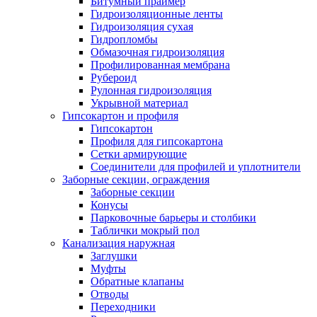
Битумный праймер
Гидроизоляционные ленты
Гидроизоляция сухая
Гидропломбы
Обмазочная гидроизоляция
Профилированная мембрана
Рубероид
Рулонная гидроизоляция
Укрывной материал
Гипсокартон и профиля
Гипсокартон
Профиля для гипсокартона
Сетки армирующие
Соединители для профилей и уплотнители
Заборные секции, ограждения
Заборные секции
Конусы
Парковочные барьеры и столбики
Таблички мокрый пол
Канализация наружная
Заглушки
Муфты
Обратные клапаны
Отводы
Переходники