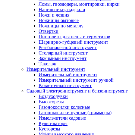
Ломы, гвоздодеры, монтировки, кирки
Напильники, надфили
Ножи и лезвия
Ножницы бытовые
Ножницы по металлу
Отвертки
Пистолеты для пены и герметиков
Шарнирно-губцевый инструмент
Резьбонарезной инструмент
Столярный инструмент
Зажимный инструмент
Такелаж
Измерительный инструмент
Измерительный инструмент
Измерительный инструмент ручной
Разметочный инструмент
Садовый электроинструмент и бензоинструмент
Воздуходувки
Высоторезы
Газонокосилки колесные
Газонокосилки ручные (триммеры)
Измельчители садовые
Культиваторы
Кусторезы
Мойки высокого давления