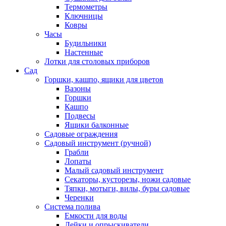
Термометры
Ключницы
Ковры
Часы
Будильники
Настенные
Лотки для столовых приборов
Сад
Горшки, кашпо, ящики для цветов
Вазоны
Горшки
Кашпо
Подвесы
Ящики балконные
Садовые ограждения
Садовый инструмент (ручной)
Грабли
Лопаты
Малый садовый инструмент
Секаторы, кусторезы, ножи садовые
Тяпки, мотыги, вилы, буры садовые
Черенки
Система полива
Емкости для воды
Лейки и опрыскиватели