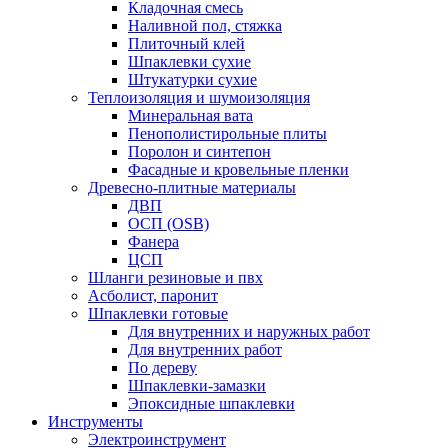
Кладочная смесь
Наливной пол, стяжка
Плиточный клей
Шпаклевки сухие
Штукатурки сухие
Теплоизоляция и шумоизоляция
Минеральная вата
Пенополистирольные плиты
Поролон и синтепон
Фасадные и кровельные пленки
Древесно-плитные материалы
ДВП
ОСП (OSB)
Фанера
ЦСП
Шланги резиновые и пвх
Асболист, паронит
Шпаклевки готовые
Для внутренних и наружных работ
Для внутренних работ
По дереву
Шпаклевки-замазки
Эпоксидные шпаклевки
Инструменты
Электроинструмент