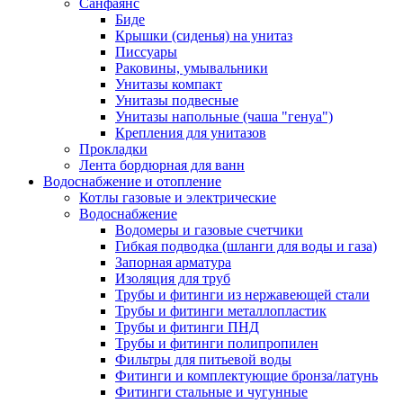
Санфаянс
Биде
Крышки (сиденья) на унитаз
Писсуары
Раковины, умывальники
Унитазы компакт
Унитазы подвесные
Унитазы напольные (чаша "генуа")
Крепления для унитазов
Прокладки
Лента бордюрная для ванн
Водоснабжение и отопление
Котлы газовые и электрические
Водоснабжение
Водомеры и газовые счетчики
Гибкая подводка (шланги для воды и газа)
Запорная арматура
Изоляция для труб
Трубы и фитинги из нержавеющей стали
Трубы и фитинги металлопластик
Трубы и фитинги ПНД
Трубы и фитинги полипропилен
Фильтры для питьевой воды
Фитинги и комплектующие бронза/латунь
Фитинги стальные и чугунные