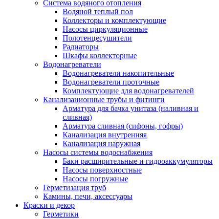
Система водяного отопления
Водяной теплый пол
Коллекторы и комплектующие
Насосы циркуляционные
Полотенцесушители
Радиаторы
Шкафы коллекторные
Водонагреватели
Водонагреватели накопительные
Водонагреватели проточные
Комплектующие для водонагревателей
Канализационные трубы и фитинги
Арматура для бачка унитаза (наливная и
сливная)
Арматура сливная (сифоны, гофры)
Канализация внутренняя
Канализация наружная
Насосы системы водоснабжения
Баки расширительные и гидроаккумуляторы
Насосы поверхностные
Насосы погружные
Герметизация труб
Камины, печи, аксессуары
Краски и декор
Герметики