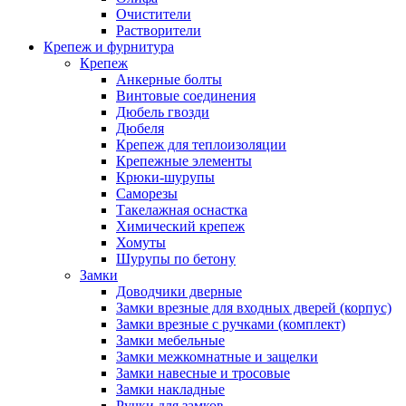
Очистители
Растворители
Крепеж и фурнитура
Крепеж
Анкерные болты
Винтовые соединения
Дюбель гвозди
Дюбеля
Крепеж для теплоизоляции
Крепежные элементы
Крюки-шурупы
Саморезы
Такелажная оснастка
Химический крепеж
Хомуты
Шурупы по бетону
Замки
Доводчики дверные
Замки врезные для входных дверей (корпус)
Замки врезные с ручками (комплект)
Замки мебельные
Замки межкомнатные и защелки
Замки навесные и тросовые
Замки накладные
Ручки для замков