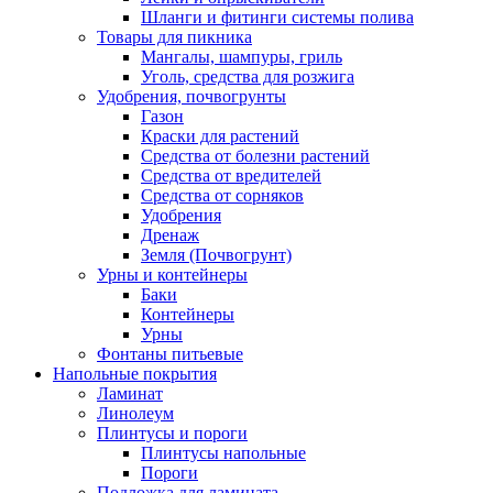
Шланги и фитинги системы полива
Товары для пикника
Мангалы, шампуры, гриль
Уголь, средства для розжига
Удобрения, почвогрунты
Газон
Краски для растений
Средства от болезни растений
Средства от вредителей
Средства от сорняков
Удобрения
Дренаж
Земля (Почвогрунт)
Урны и контейнеры
Баки
Контейнеры
Урны
Фонтаны питьевые
Напольные покрытия
Ламинат
Линолеум
Плинтусы и пороги
Плинтусы напольные
Пороги
Подложка для ламината