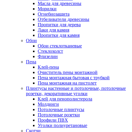
Масла для древесины
Морилки
Огнебиозащита
Отбеливатели древесины
Пропитки для дерева
Лаки для камня
Пропитки для камня
Обои
Обои стеклотканевые
Стеклохолст
Флизелин
Пена
Клей-пена
Очиститель пены монтажной
Пена монтажная бытовая с трубкой
Пена монтажная на пистолет
Плинтусы настенные и потолочные, потолочные
розетки, декоративные уголки
Клей для пенополистерола
Молдинги
Потолочные плинтусы
Потолочные розетки
Профили ПВХ
Уголки полиуретановые
Скотчи