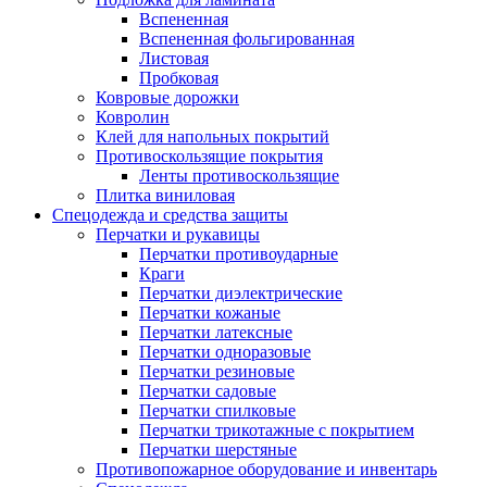
Вспененная
Вспененная фольгированная
Листовая
Пробковая
Ковровые дорожки
Ковролин
Клей для напольных покрытий
Противоскользящие покрытия
Ленты противоскользящие
Плитка виниловая
Спецодежда и средства защиты
Перчатки и рукавицы
Перчатки противоударные
Краги
Перчатки диэлектрические
Перчатки кожаные
Перчатки латексные
Перчатки одноразовые
Перчатки резиновые
Перчатки садовые
Перчатки спилковые
Перчатки трикотажные с покрытием
Перчатки шерстяные
Противопожарное оборудование и инвентарь