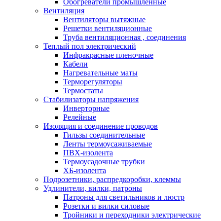
Обогреватели промышленные
Вентиляция
Вентиляторы вытяжные
Решетки вентиляционные
Труба вентиляционная , соединения
Теплый пол электрический
Инфракрасные пленочные
Кабели
Нагревательные маты
Терморегуляторы
Термостаты
Стабилизаторы напряжения
Инверторные
Релейные
Изоляция и соединение проводов
Гильзы соединительные
Ленты термоусаживаемые
ПВХ-изолента
Термоусадочные трубки
ХБ-изолента
Подрозетники, распредкоробки, клеммы
Удлинители, вилки, патроны
Патроны для светильников и люстр
Розетки и вилки силовые
Тройники и переходники электрические