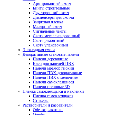
Армированный скотч
Бинты строительные
Двусторонний скотч
Диспенсеры для скотча
Защитная пленка
Малярный скотч
Сигнальные ленты
Скотч металлизированный
Скотч ремонтный
Скотч упаковочный
Эпоксидная смола
Декоративные стеновые панели
Панели деревянные
Клеи для панелей ПВХ
Панели мрамор гибкий
Панели ПВХ декоративные
Панели ПВХ отделочные
Панели самоклеящиеся
Панели стеновые 3D
Пленка самоклеящаяся и наклейки
Пленка самоклеящаяся
Стикеры
Растворители и разбавители
Обезжириватели
Олифа