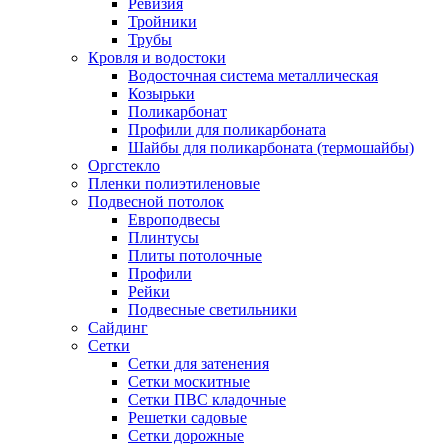
Ревизия
Тройники
Трубы
Кровля и водостоки
Водосточная система металлическая
Козырьки
Поликарбонат
Профили для поликарбоната
Шайбы для поликарбоната (термошайбы)
Оргстекло
Пленки полиэтиленовые
Подвесной потолок
Европодвесы
Плинтусы
Плиты потолочные
Профили
Рейки
Подвесные светильники
Сайдинг
Сетки
Сетки для затенения
Сетки москитные
Сетки ПВС кладочные
Решетки садовые
Сетки дорожные