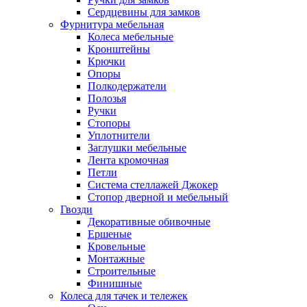
Сердцевины для замков
Фурнитура мебельная
Колеса мебельные
Кронштейны
Крючки
Опоры
Полкодержатели
Полозья
Ручки
Стопоры
Уплотнители
Заглушки мебельные
Лента кромочная
Петли
Система стеллажей Джокер
Стопор дверной и мебельный
Гвозди
Декоративные обивочные
Ершеные
Кровельные
Монтажные
Строительные
Финишные
Колеса для тачек и тележек