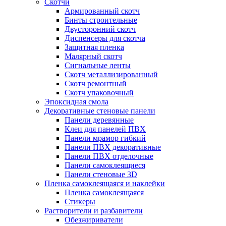
Скотчи
Армированный скотч
Бинты строительные
Двусторонний скотч
Диспенсеры для скотча
Защитная пленка
Малярный скотч
Сигнальные ленты
Скотч металлизированный
Скотч ремонтный
Скотч упаковочный
Эпоксидная смола
Декоративные стеновые панели
Панели деревянные
Клеи для панелей ПВХ
Панели мрамор гибкий
Панели ПВХ декоративные
Панели ПВХ отделочные
Панели самоклеящиеся
Панели стеновые 3D
Пленка самоклеящаяся и наклейки
Пленка самоклеящаяся
Стикеры
Растворители и разбавители
Обезжириватели