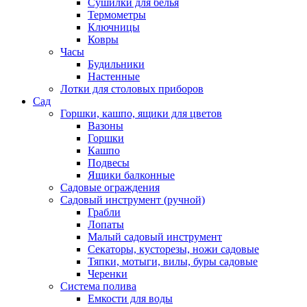
Сушилки для белья
Термометры
Ключницы
Ковры
Часы
Будильники
Настенные
Лотки для столовых приборов
Сад
Горшки, кашпо, ящики для цветов
Вазоны
Горшки
Кашпо
Подвесы
Ящики балконные
Садовые ограждения
Садовый инструмент (ручной)
Грабли
Лопаты
Малый садовый инструмент
Секаторы, кусторезы, ножи садовые
Тяпки, мотыги, вилы, буры садовые
Черенки
Система полива
Емкости для воды