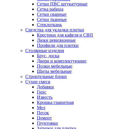
Сетки ПВС штукатурные
Сетка рабица
Сетки сварные
Сетки тканные
Стеклоткань
Средства для укладки плитки
Крестики для кафеля и СВП
Люки ревизионные
Профили для плитки
Столярные изделия
Брус, доска
Двери и комплектующие
Полки мебельные
Щиты мебельные
Строительные блоки
Сухие смеси
Добавки
Гипс
Известь
Крошка гранитная
Мел
Песок
Цемент
Грунтовки
Затирки для плитки