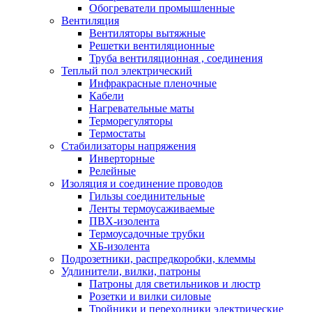
Обогреватели промышленные
Вентиляция
Вентиляторы вытяжные
Решетки вентиляционные
Труба вентиляционная , соединения
Теплый пол электрический
Инфракрасные пленочные
Кабели
Нагревательные маты
Терморегуляторы
Термостаты
Стабилизаторы напряжения
Инверторные
Релейные
Изоляция и соединение проводов
Гильзы соединительные
Ленты термоусаживаемые
ПВХ-изолента
Термоусадочные трубки
ХБ-изолента
Подрозетники, распредкоробки, клеммы
Удлинители, вилки, патроны
Патроны для светильников и люстр
Розетки и вилки силовые
Тройники и переходники электрические