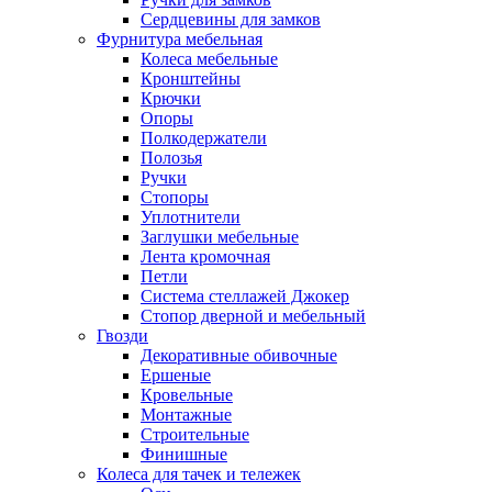
Сердцевины для замков
Фурнитура мебельная
Колеса мебельные
Кронштейны
Крючки
Опоры
Полкодержатели
Полозья
Ручки
Стопоры
Уплотнители
Заглушки мебельные
Лента кромочная
Петли
Система стеллажей Джокер
Стопор дверной и мебельный
Гвозди
Декоративные обивочные
Ершеные
Кровельные
Монтажные
Строительные
Финишные
Колеса для тачек и тележек