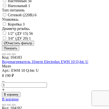
Настенный
56
Напольный
1
Тип питания
Сетевой (220В)
6
Упаковка
Коробка
3
Диаметр резьбы
1/2" (ДУ 15)
56
3/4" (ДУ 20)
1
Очистить фильтр
Показать
Код: 104183
Водонагреватель 10литр Electrolux EWH 10 Q-bic U
Мало
Арт.: EWH 10 Q-bic U
8 190 ₽
В корзину
В корзине
Код: 104182