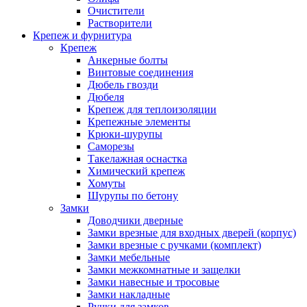
Очистители
Растворители
Крепеж и фурнитура
Крепеж
Анкерные болты
Винтовые соединения
Дюбель гвозди
Дюбеля
Крепеж для теплоизоляции
Крепежные элементы
Крюки-шурупы
Саморезы
Такелажная оснастка
Химический крепеж
Хомуты
Шурупы по бетону
Замки
Доводчики дверные
Замки врезные для входных дверей (корпус)
Замки врезные с ручками (комплект)
Замки мебельные
Замки межкомнатные и защелки
Замки навесные и тросовые
Замки накладные
Ручки для замков