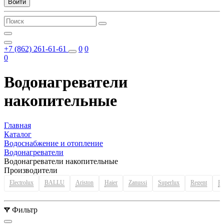
Войти
+7 (862) 261-61-61
0
0
0
Водонагреватели
накопительные
Главная
Каталог
Водоснабжение и отопление
Водонагреватели
Водонагреватели накопительные
Производители
Electrolux
BALLU
Ariston
Haier
Zanussi
Superlux
Regent
Ro
Фильтр