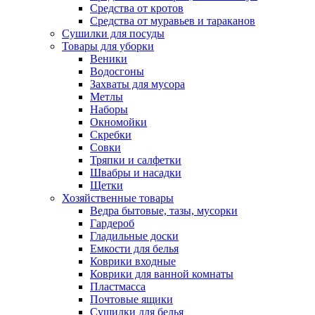
Средства от кротов
Средства от муравьев и тараканов
Сушилки для посуды
Товары для уборки
Веники
Водосгоны
Захваты для мусора
Метлы
Наборы
Окномойки
Скребки
Совки
Тряпки и салфетки
Швабры и насадки
Щетки
Хозяйственные товары
Ведра бытовые, тазы, мусорки
Гардероб
Гладильные доски
Емкости для белья
Коврики входные
Коврики для ванной комнаты
Пластмасса
Почтовые ящики
Сушилки для белья