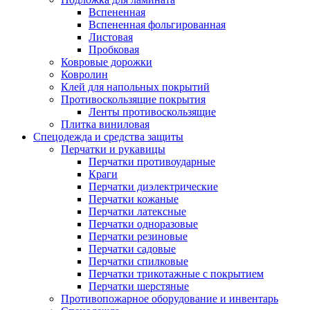
Вспененная
Вспененная фольгированная
Листовая
Пробковая
Ковровые дорожки
Ковролин
Клей для напольных покрытий
Противоскользящие покрытия
Ленты противоскользящие
Плитка виниловая
Спецодежда и средства защиты
Перчатки и рукавицы
Перчатки противоударные
Краги
Перчатки диэлектрические
Перчатки кожаные
Перчатки латексные
Перчатки одноразовые
Перчатки резиновые
Перчатки садовые
Перчатки спилковые
Перчатки трикотажные с покрытием
Перчатки шерстяные
Противопожарное оборудование и инвентарь