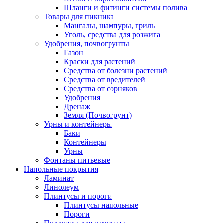
Шланги и фитинги системы полива
Товары для пикника
Мангалы, шампуры, гриль
Уголь, средства для розжига
Удобрения, почвогрунты
Газон
Краски для растений
Средства от болезни растений
Средства от вредителей
Средства от сорняков
Удобрения
Дренаж
Земля (Почвогрунт)
Урны и контейнеры
Баки
Контейнеры
Урны
Фонтаны питьевые
Напольные покрытия
Ламинат
Линолеум
Плинтусы и пороги
Плинтусы напольные
Пороги
Подложка для ламината