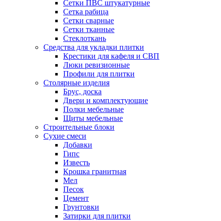
Сетки ПВС штукатурные
Сетка рабица
Сетки сварные
Сетки тканные
Стеклоткань
Средства для укладки плитки
Крестики для кафеля и СВП
Люки ревизионные
Профили для плитки
Столярные изделия
Брус, доска
Двери и комплектующие
Полки мебельные
Щиты мебельные
Строительные блоки
Сухие смеси
Добавки
Гипс
Известь
Крошка гранитная
Мел
Песок
Цемент
Грунтовки
Затирки для плитки