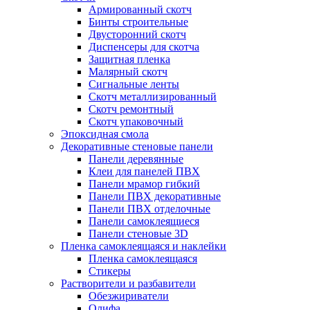
Армированный скотч
Бинты строительные
Двусторонний скотч
Диспенсеры для скотча
Защитная пленка
Малярный скотч
Сигнальные ленты
Скотч металлизированный
Скотч ремонтный
Скотч упаковочный
Эпоксидная смола
Декоративные стеновые панели
Панели деревянные
Клеи для панелей ПВХ
Панели мрамор гибкий
Панели ПВХ декоративные
Панели ПВХ отделочные
Панели самоклеящиеся
Панели стеновые 3D
Пленка самоклеящаяся и наклейки
Пленка самоклеящаяся
Стикеры
Растворители и разбавители
Обезжириватели
Олифа