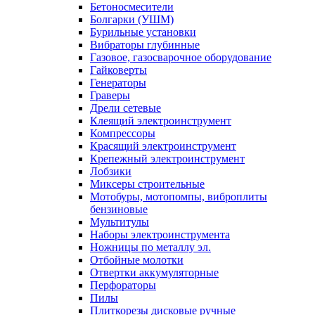
Бетоносмесители
Болгарки (УШМ)
Бурильные установки
Вибраторы глубинные
Газовое, газосварочное оборудование
Гайковерты
Генераторы
Граверы
Дрели сетевые
Клеящий электроинструмент
Компрессоры
Красящий электроинструмент
Крепежный электроинструмент
Лобзики
Миксеры строительные
Мотобуры, мотопомпы, виброплиты
бензиновые
Мультитулы
Наборы электроинструмента
Ножницы по металлу эл.
Отбойные молотки
Отвертки аккумуляторные
Перфораторы
Пилы
Плиткорезы дисковые ручные