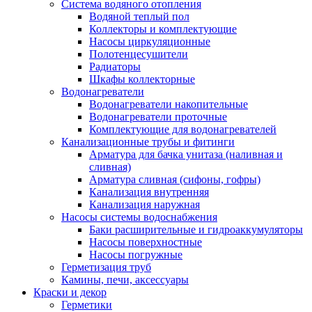
Система водяного отопления
Водяной теплый пол
Коллекторы и комплектующие
Насосы циркуляционные
Полотенцесушители
Радиаторы
Шкафы коллекторные
Водонагреватели
Водонагреватели накопительные
Водонагреватели проточные
Комплектующие для водонагревателей
Канализационные трубы и фитинги
Арматура для бачка унитаза (наливная и
сливная)
Арматура сливная (сифоны, гофры)
Канализация внутренняя
Канализация наружная
Насосы системы водоснабжения
Баки расширительные и гидроаккумуляторы
Насосы поверхностные
Насосы погружные
Герметизация труб
Камины, печи, аксессуары
Краски и декор
Герметики