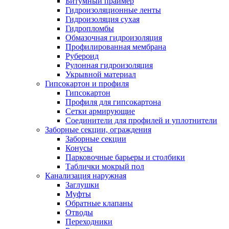
Битумный праймер
Гидроизоляционные ленты
Гидроизоляция сухая
Гидропломбы
Обмазочная гидроизоляция
Профилированная мембрана
Рубероид
Рулонная гидроизоляция
Укрывной материал
Гипсокартон и профиля
Гипсокартон
Профиля для гипсокартона
Сетки армирующие
Соединители для профилей и уплотнители
Заборные секции, ограждения
Заборные секции
Конусы
Парковочные барьеры и столбики
Таблички мокрый пол
Канализация наружная
Заглушки
Муфты
Обратные клапаны
Отводы
Переходники