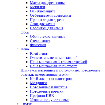
Масла для древесины
Морилки
Огнебиозащита
Отбеливатели древесины
Пропитки для дерева
Лаки для камня
Пропитки для камня
Обои
Обои стеклотканевые
Стеклохолст
Флизелин
Пена
Клей-пена
Очиститель пены монтажной
Пена монтажная бытовая с трубкой
Пена монтажная на пистолет
Плинтусы настенные и потолочные, потолочные
розетки, декоративные уголки
Клей для пенополистерола
Молдинги
Потолочные плинтусы
Потолочные розетки
Профили ПВХ
Уголки полиуретановые
Скотчи