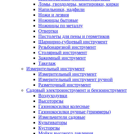
Ломы, гвоздодеры, монтировки, кирки
Напильники, надфили
Ножи и лезвия
Ножницы бытовые
Ножницы по металлу
Отвертки
Пистолеты для пены и герметиков
Шарнирно-губцевый инструмент
Резьбонарезной инструмент
Столярный инструмент
Зажимный инструмент
Такелаж
Измерительный инструмент
Измерительный инструмент
Измерительный инструмент ручной
Разметочный инструмент
Садовый электроинструмент и бензоинструмент
Воздуходувки
Высоторезы
Газонокосилки колесные
Газонокосилки ручные (триммеры)
Измельчители садовые
Культиваторы
Кусторезы
Мойки высокого давления