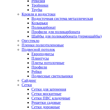
Ревизия
Тройники
Трубы
Кровля и водостоки
Водосточная система металлическая
Козырьки
Поликарбонат
Профили для поликарбоната
Шайбы для поликарбоната (термошайбы)
Оргстекло
Пленки полиэтиленовые
Подвесной потолок
Европодвесы
Плинтусы
Плиты потолочные
Профили
Рейки
Подвесные светильники
Сайдинг
Сетки
Сетки для затенения
Сетки москитные
Сетки ПВС кладочные
Решетки садовые
Сетки дорожные