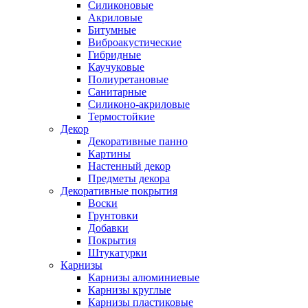
Силиконовые
Акриловые
Битумные
Виброакустические
Гибридные
Каучуковые
Полиуретановые
Санитарные
Силиконо-акриловые
Термостойкие
Декор
Декоративные панно
Картины
Настенный декор
Предметы декора
Декоративные покрытия
Воски
Грунтовки
Добавки
Покрытия
Штукатурки
Карнизы
Карнизы алюминиевые
Карнизы круглые
Карнизы пластиковые