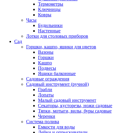
Термометры
Ключницы
Ковры
Часы
Будильники
Настенные
Лотки для столовых приборов
Сад
Горшки, кашпо, ящики для цветов
Вазоны
Горшки
Кашпо
Подвесы
Ящики балконные
Садовые ограждения
Садовый инструмент (ручной)
Грабли
Лопаты
Малый садовый инструмент
Секаторы, кусторезы, ножи садовые
Тяпки, мотыги, вилы, буры садовые
Черенки
Система полива
Емкости для воды
Лейки и опрыскиватели