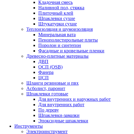
Кладочная смесь
Наливной пол, стяжка
Плиточный клей
Шпаклевки сухие
Штукатурки сухие
Теплоизоляция и шумоизоляция
Минеральная вата
Пенополистирольные плиты
Поролон и синтепон
Фасадные и кровельные пленки
Древесно-плитные материалы
ДВП
ОСП (OSB)
Фанера
ЦСП
Шланги резиновые и пвх
Асболист, паронит
Шпаклевки готовые
Для внутренних и наружных работ
Для внутренних работ
По дереву
Шпаклевки-замазки
Эпоксидные шпаклевки
Инструменты
Электроинструмент