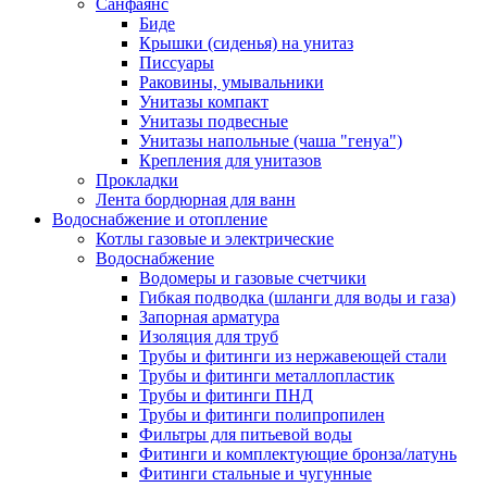
Санфаянс
Биде
Крышки (сиденья) на унитаз
Писсуары
Раковины, умывальники
Унитазы компакт
Унитазы подвесные
Унитазы напольные (чаша "генуа")
Крепления для унитазов
Прокладки
Лента бордюрная для ванн
Водоснабжение и отопление
Котлы газовые и электрические
Водоснабжение
Водомеры и газовые счетчики
Гибкая подводка (шланги для воды и газа)
Запорная арматура
Изоляция для труб
Трубы и фитинги из нержавеющей стали
Трубы и фитинги металлопластик
Трубы и фитинги ПНД
Трубы и фитинги полипропилен
Фильтры для питьевой воды
Фитинги и комплектующие бронза/латунь
Фитинги стальные и чугунные