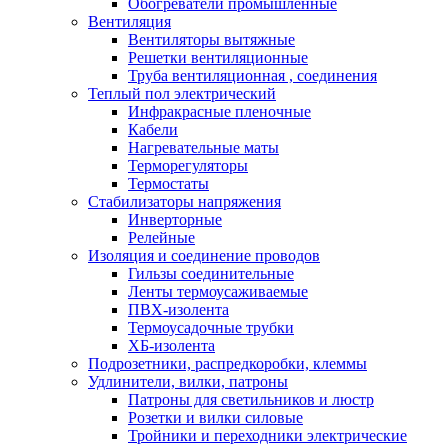
Обогреватели промышленные
Вентиляция
Вентиляторы вытяжные
Решетки вентиляционные
Труба вентиляционная , соединения
Теплый пол электрический
Инфракрасные пленочные
Кабели
Нагревательные маты
Терморегуляторы
Термостаты
Стабилизаторы напряжения
Инверторные
Релейные
Изоляция и соединение проводов
Гильзы соединительные
Ленты термоусаживаемые
ПВХ-изолента
Термоусадочные трубки
ХБ-изолента
Подрозетники, распредкоробки, клеммы
Удлинители, вилки, патроны
Патроны для светильников и люстр
Розетки и вилки силовые
Тройники и переходники электрические