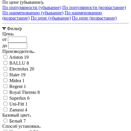
По цене (убывание)
По популярности (убывание)
По популярности (возрастание)
По наименованию (убывание)
По наименованию
(возрастание)
По цене (убывание)
По цене (возрастание)
Фильтр
Цена
от
до
Производитель
Ariston
19
BALLU
8
Electrolux
20
Haier
19
Midea
1
Regent
1
Royal Thermo
8
Superlux
6
Uni-Fitt
1
Zanussi
4
Базовый цвет
Белый
7
Способ установки