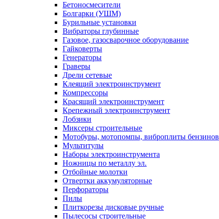
Бетоносмесители
Болгарки (УШМ)
Бурильные установки
Вибраторы глубинные
Газовое, газосварочное оборудование
Гайковерты
Генераторы
Граверы
Дрели сетевые
Клеящий электроинструмент
Компрессоры
Красящий электроинструмент
Крепежный электроинструмент
Лобзики
Миксеры строительные
Мотобуры, мотопомпы, виброплиты бензино
Мультитулы
Наборы электроинструмента
Ножницы по металлу эл.
Отбойные молотки
Отвертки аккумуляторные
Перфораторы
Пилы
Плиткорезы дисковые ручные
Пылесосы строительные