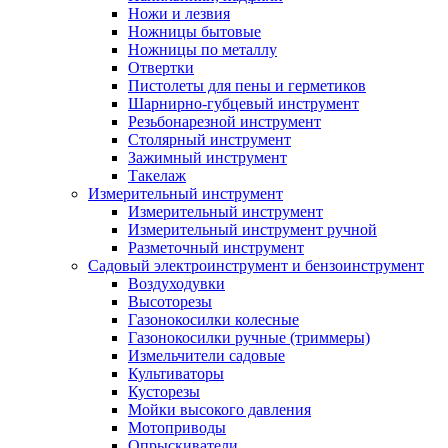
Ножи и лезвия
Ножницы бытовые
Ножницы по металлу
Отвертки
Пистолеты для пены и герметиков
Шарнирно-губцевый инструмент
Резьбонарезной инструмент
Столярный инструмент
Зажимный инструмент
Такелаж
Измерительный инструмент
Измерительный инструмент
Измерительный инструмент ручной
Разметочный инструмент
Садовый электроинструмент и бензоинструмент
Воздуходувки
Высоторезы
Газонокосилки колесные
Газонокосилки ручные (триммеры)
Измельчители садовые
Культиваторы
Кусторезы
Мойки высокого давления
Мотоприводы
Опрыскиватели