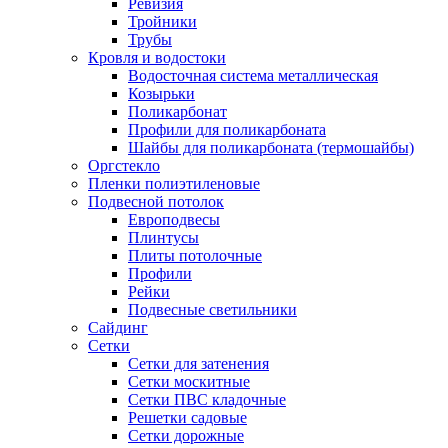
Ревизия
Тройники
Трубы
Кровля и водостоки
Водосточная система металлическая
Козырьки
Поликарбонат
Профили для поликарбоната
Шайбы для поликарбоната (термошайбы)
Оргстекло
Пленки полиэтиленовые
Подвесной потолок
Европодвесы
Плинтусы
Плиты потолочные
Профили
Рейки
Подвесные светильники
Сайдинг
Сетки
Сетки для затенения
Сетки москитные
Сетки ПВС кладочные
Решетки садовые
Сетки дорожные