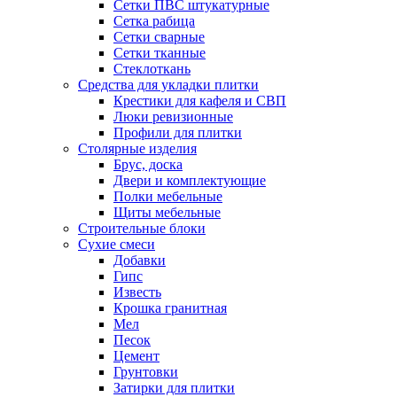
Сетки ПВС штукатурные
Сетка рабица
Сетки сварные
Сетки тканные
Стеклоткань
Средства для укладки плитки
Крестики для кафеля и СВП
Люки ревизионные
Профили для плитки
Столярные изделия
Брус, доска
Двери и комплектующие
Полки мебельные
Щиты мебельные
Строительные блоки
Сухие смеси
Добавки
Гипс
Известь
Крошка гранитная
Мел
Песок
Цемент
Грунтовки
Затирки для плитки