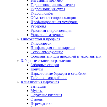
Битумный праймер
Гидроизоляционные ленты
Гидроизоляция сухая
Гидропломбы
Обмазочная гидроизоляция
Профилированная мембрана
Рубероид
Рулонная гидроизоляция
Укрывной материал
Гипсокартон и профиля
Гипсокартон
Профиля для гипсокартона
Сетки армирующие
Соединители для профилей и уплотнители
Заборные секции, ограждения
Заборные секции
Конусы
Парковочные барьеры и столбики
Таблички мокрый пол
Канализация наружная
Заглушки
Муфты
Обратные клапаны
Отводы
Переходники