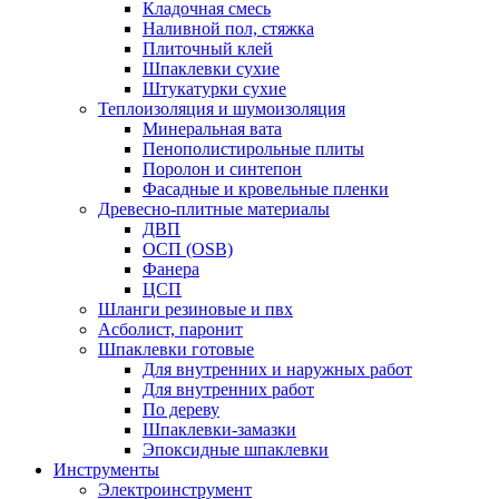
Кладочная смесь
Наливной пол, стяжка
Плиточный клей
Шпаклевки сухие
Штукатурки сухие
Теплоизоляция и шумоизоляция
Минеральная вата
Пенополистирольные плиты
Поролон и синтепон
Фасадные и кровельные пленки
Древесно-плитные материалы
ДВП
ОСП (OSB)
Фанера
ЦСП
Шланги резиновые и пвх
Асболист, паронит
Шпаклевки готовые
Для внутренних и наружных работ
Для внутренних работ
По дереву
Шпаклевки-замазки
Эпоксидные шпаклевки
Инструменты
Электроинструмент