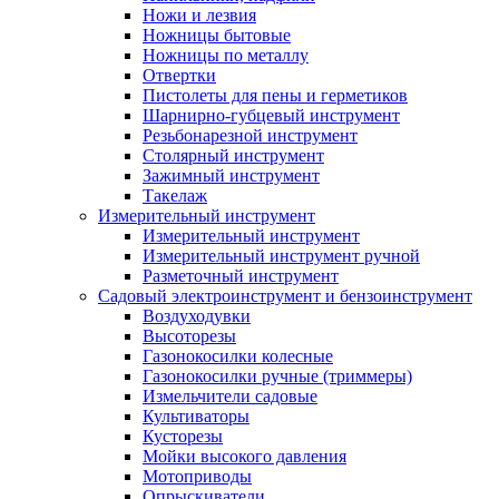
Ножи и лезвия
Ножницы бытовые
Ножницы по металлу
Отвертки
Пистолеты для пены и герметиков
Шарнирно-губцевый инструмент
Резьбонарезной инструмент
Столярный инструмент
Зажимный инструмент
Такелаж
Измерительный инструмент
Измерительный инструмент
Измерительный инструмент ручной
Разметочный инструмент
Садовый электроинструмент и бензоинструмент
Воздуходувки
Высоторезы
Газонокосилки колесные
Газонокосилки ручные (триммеры)
Измельчители садовые
Культиваторы
Кусторезы
Мойки высокого давления
Мотоприводы
Опрыскиватели