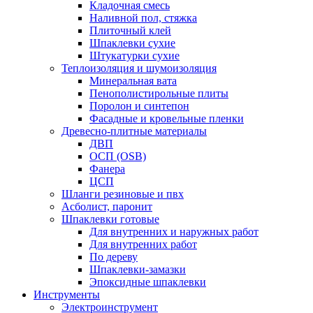
Кладочная смесь
Наливной пол, стяжка
Плиточный клей
Шпаклевки сухие
Штукатурки сухие
Теплоизоляция и шумоизоляция
Минеральная вата
Пенополистирольные плиты
Поролон и синтепон
Фасадные и кровельные пленки
Древесно-плитные материалы
ДВП
ОСП (OSB)
Фанера
ЦСП
Шланги резиновые и пвх
Асболист, паронит
Шпаклевки готовые
Для внутренних и наружных работ
Для внутренних работ
По дереву
Шпаклевки-замазки
Эпоксидные шпаклевки
Инструменты
Электроинструмент