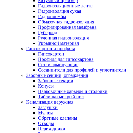
Битумный праймер
Гидроизоляционные ленты
Гидроизоляция сухая
Гидропломбы
Обмазочная гидроизоляция
Профилированная мембрана
Рубероид
Рулонная гидроизоляция
Укрывной материал
Гипсокартон и профиля
Гипсокартон
Профиля для гипсокартона
Сетки армирующие
Соединители для профилей и уплотнители
Заборные секции, ограждения
Заборные секции
Конусы
Парковочные барьеры и столбики
Таблички мокрый пол
Канализация наружная
Заглушки
Муфты
Обратные клапаны
Отводы
Переходники