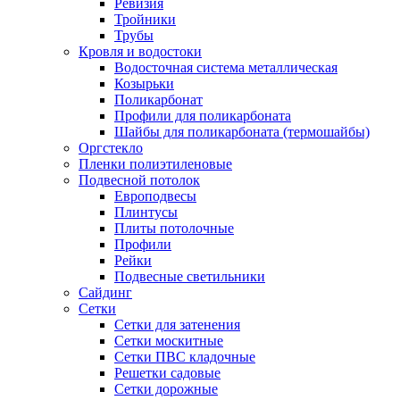
Ревизия
Тройники
Трубы
Кровля и водостоки
Водосточная система металлическая
Козырьки
Поликарбонат
Профили для поликарбоната
Шайбы для поликарбоната (термошайбы)
Оргстекло
Пленки полиэтиленовые
Подвесной потолок
Европодвесы
Плинтусы
Плиты потолочные
Профили
Рейки
Подвесные светильники
Сайдинг
Сетки
Сетки для затенения
Сетки москитные
Сетки ПВС кладочные
Решетки садовые
Сетки дорожные