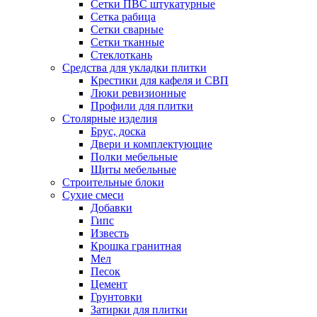
Сетки ПВС штукатурные
Сетка рабица
Сетки сварные
Сетки тканные
Стеклоткань
Средства для укладки плитки
Крестики для кафеля и СВП
Люки ревизионные
Профили для плитки
Столярные изделия
Брус, доска
Двери и комплектующие
Полки мебельные
Щиты мебельные
Строительные блоки
Сухие смеси
Добавки
Гипс
Известь
Крошка гранитная
Мел
Песок
Цемент
Грунтовки
Затирки для плитки