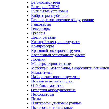
Бетоносмесители
Болгарки (УШМ)
Бурильные установки
Вибраторы глубинные
Газовое, газосварочное оборудование
Гайковерты
Генераторы
Граверы
Дрели сетевые
Клеящий электроинструмент
Компрессоры
Красящий электроинструмент
Крепежный электроинструмент
Лобзики
Миксеры строительные
Мотобуры, мотопомпы, виброплиты бензино
Мультитулы
Наборы электроинструмента
Ножницы по металлу эл.
Отбойные молотки
Отвертки аккумуляторные
Перфораторы
Пилы
Плиткорезы дисковые ручные
Пылесосы строительные