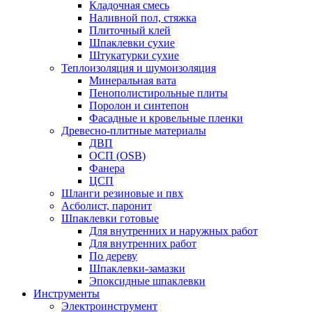
Кладочная смесь
Наливной пол, стяжка
Плиточный клей
Шпаклевки сухие
Штукатурки сухие
Теплоизоляция и шумоизоляция
Минеральная вата
Пенополистирольные плиты
Поролон и синтепон
Фасадные и кровельные пленки
Древесно-плитные материалы
ДВП
ОСП (OSB)
Фанера
ЦСП
Шланги резиновые и пвх
Асболист, паронит
Шпаклевки готовые
Для внутренних и наружных работ
Для внутренних работ
По дереву
Шпаклевки-замазки
Эпоксидные шпаклевки
Инструменты
Электроинструмент