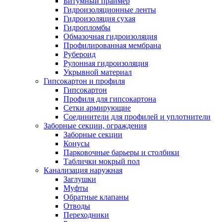
Битумный праймер
Гидроизоляционные ленты
Гидроизоляция сухая
Гидропломбы
Обмазочная гидроизоляция
Профилированная мембрана
Рубероид
Рулонная гидроизоляция
Укрывной материал
Гипсокартон и профиля
Гипсокартон
Профиля для гипсокартона
Сетки армирующие
Соединители для профилей и уплотнители
Заборные секции, ограждения
Заборные секции
Конусы
Парковочные барьеры и столбики
Таблички мокрый пол
Канализация наружная
Заглушки
Муфты
Обратные клапаны
Отводы
Переходники