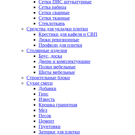
Сетки ПВС штукатурные
Сетка рабица
Сетки сварные
Сетки тканные
Стеклоткань
Средства для укладки плитки
Крестики для кафеля и СВП
Люки ревизионные
Профили для плитки
Столярные изделия
Брус, доска
Двери и комплектующие
Полки мебельные
Щиты мебельные
Строительные блоки
Сухие смеси
Добавки
Гипс
Известь
Крошка гранитная
Мел
Песок
Цемент
Грунтовки
Затирки для плитки