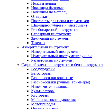
Ножи и лезвия
Ножницы бытовые
Ножницы по металлу
Отвертки
Пистолеты для пены и герметиков
Шарнирно-губцевый инструмент
Резьбонарезной инструмент
Столярный инструмент
Зажимный инструмент
Такелаж
Измерительный инструмент
Измерительный инструмент
Измерительный инструмент ручной
Разметочный инструмент
Садовый электроинструмент и бензоинструмент
Воздуходувки
Высоторезы
Газонокосилки колесные
Газонокосилки ручные (триммеры)
Измельчители садовые
Культиваторы
Кусторезы
Мойки высокого давления
Мотоприводы
Опрыскиватели