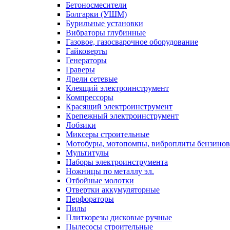
Бетоносмесители
Болгарки (УШМ)
Бурильные установки
Вибраторы глубинные
Газовое, газосварочное оборудование
Гайковерты
Генераторы
Граверы
Дрели сетевые
Клеящий электроинструмент
Компрессоры
Красящий электроинструмент
Крепежный электроинструмент
Лобзики
Миксеры строительные
Мотобуры, мотопомпы, виброплиты бензино
Мультитулы
Наборы электроинструмента
Ножницы по металлу эл.
Отбойные молотки
Отвертки аккумуляторные
Перфораторы
Пилы
Плиткорезы дисковые ручные
Пылесосы строительные