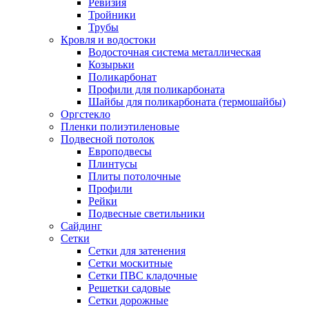
Ревизия
Тройники
Трубы
Кровля и водостоки
Водосточная система металлическая
Козырьки
Поликарбонат
Профили для поликарбоната
Шайбы для поликарбоната (термошайбы)
Оргстекло
Пленки полиэтиленовые
Подвесной потолок
Европодвесы
Плинтусы
Плиты потолочные
Профили
Рейки
Подвесные светильники
Сайдинг
Сетки
Сетки для затенения
Сетки москитные
Сетки ПВС кладочные
Решетки садовые
Сетки дорожные