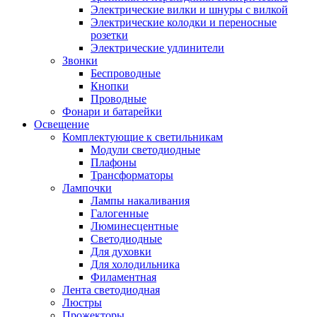
Электрические вилки и шнуры с вилкой
Электрические колодки и переносные
розетки
Электрические удлинители
Звонки
Беспроводные
Кнопки
Проводные
Фонари и батарейки
Освещение
Комплектующие к светильникам
Модули светодиодные
Плафоны
Трансформаторы
Лампочки
Лампы накаливания
Галогенные
Люминесцентные
Светодиодные
Для духовки
Для холодильника
Филаментная
Лента светодиодная
Люстры
Прожекторы