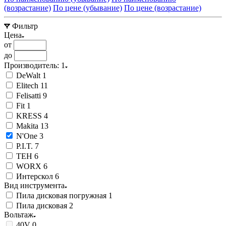
(возрастание)
По цене (убывание)
По цене (возрастание)
Фильтр
Цена
от
до
Производитель
: 1
DeWalt
1
Elitech
11
Felisatti
9
Fit
1
KRESS
4
Makita
13
N'One
3
P.I.T.
7
TEH
6
WORX
6
Интерскол
6
Вид инструмента
Пила дисковая погружная
1
Пила дисковая
2
Вольтаж
40V
0