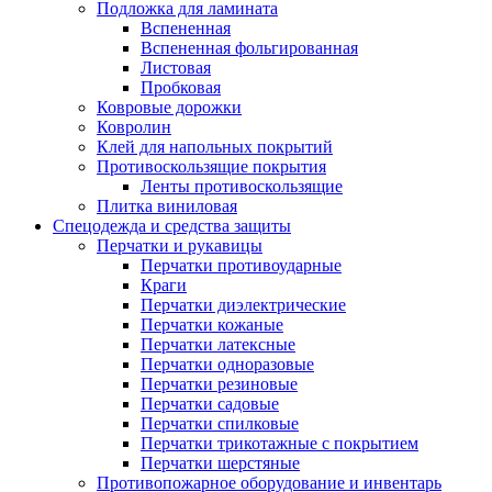
Подложка для ламината
Вспененная
Вспененная фольгированная
Листовая
Пробковая
Ковровые дорожки
Ковролин
Клей для напольных покрытий
Противоскользящие покрытия
Ленты противоскользящие
Плитка виниловая
Спецодежда и средства защиты
Перчатки и рукавицы
Перчатки противоударные
Краги
Перчатки диэлектрические
Перчатки кожаные
Перчатки латексные
Перчатки одноразовые
Перчатки резиновые
Перчатки садовые
Перчатки спилковые
Перчатки трикотажные с покрытием
Перчатки шерстяные
Противопожарное оборудование и инвентарь