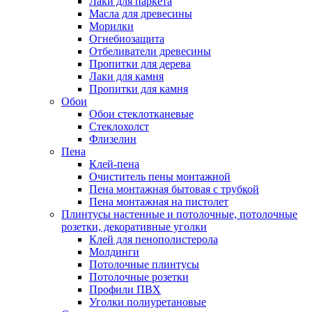
Лаки для паркета
Масла для древесины
Морилки
Огнебиозащита
Отбеливатели древесины
Пропитки для дерева
Лаки для камня
Пропитки для камня
Обои
Обои стеклотканевые
Стеклохолст
Флизелин
Пена
Клей-пена
Очиститель пены монтажной
Пена монтажная бытовая с трубкой
Пена монтажная на пистолет
Плинтусы настенные и потолочные, потолочные
розетки, декоративные уголки
Клей для пенополистерола
Молдинги
Потолочные плинтусы
Потолочные розетки
Профили ПВХ
Уголки полиуретановые