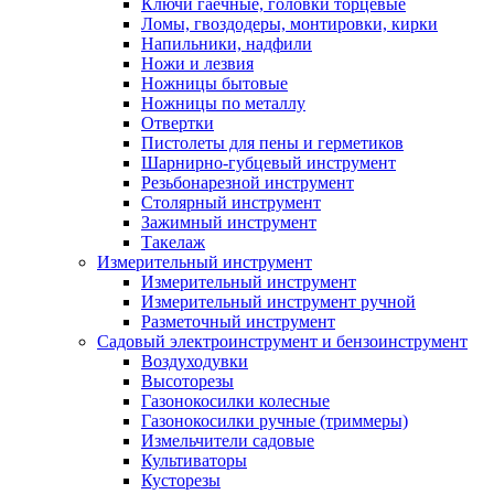
Ключи гаечные, головки торцевые
Ломы, гвоздодеры, монтировки, кирки
Напильники, надфили
Ножи и лезвия
Ножницы бытовые
Ножницы по металлу
Отвертки
Пистолеты для пены и герметиков
Шарнирно-губцевый инструмент
Резьбонарезной инструмент
Столярный инструмент
Зажимный инструмент
Такелаж
Измерительный инструмент
Измерительный инструмент
Измерительный инструмент ручной
Разметочный инструмент
Садовый электроинструмент и бензоинструмент
Воздуходувки
Высоторезы
Газонокосилки колесные
Газонокосилки ручные (триммеры)
Измельчители садовые
Культиваторы
Кусторезы