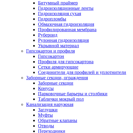
Битумный праймер
Гидроизоляционные ленты
Гидроизоляция сухая
Гидропломбы
Обмазочная гидроизоляция
Профилированная мембрана
Рубероид
Рулонная гидроизоляция
Укрывной материал
Гипсокартон и профиля
Гипсокартон
Профиля для гипсокартона
Сетки армирующие
Соединители для профилей и уплотнители
Заборные секции, ограждения
Заборные секции
Конусы
Парковочные барьеры и столбики
Таблички мокрый пол
Канализация наружная
Заглушки
Муфты
Обратные клапаны
Отводы
Переходники