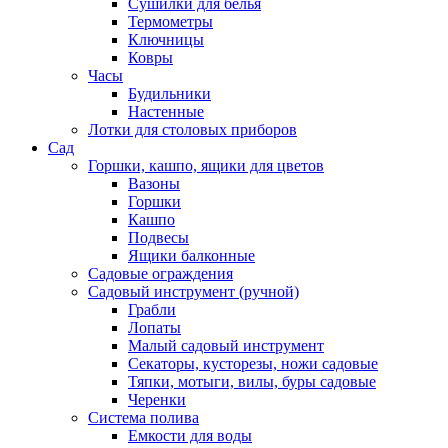
Сушилки для белья
Термометры
Ключницы
Ковры
Часы
Будильники
Настенные
Лотки для столовых приборов
Сад
Горшки, кашпо, ящики для цветов
Вазоны
Горшки
Кашпо
Подвесы
Ящики балконные
Садовые ограждения
Садовый инструмент (ручной)
Грабли
Лопаты
Малый садовый инструмент
Секаторы, кусторезы, ножи садовые
Тяпки, мотыги, вилы, буры садовые
Черенки
Система полива
Емкости для воды