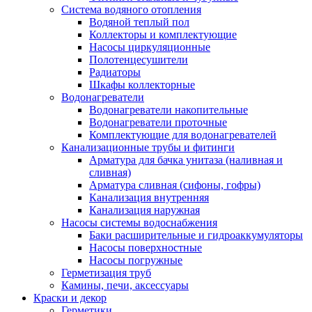
Система водяного отопления
Водяной теплый пол
Коллекторы и комплектующие
Насосы циркуляционные
Полотенцесушители
Радиаторы
Шкафы коллекторные
Водонагреватели
Водонагреватели накопительные
Водонагреватели проточные
Комплектующие для водонагревателей
Канализационные трубы и фитинги
Арматура для бачка унитаза (наливная и
сливная)
Арматура сливная (сифоны, гофры)
Канализация внутренняя
Канализация наружная
Насосы системы водоснабжения
Баки расширительные и гидроаккумуляторы
Насосы поверхностные
Насосы погружные
Герметизация труб
Камины, печи, аксессуары
Краски и декор
Герметики