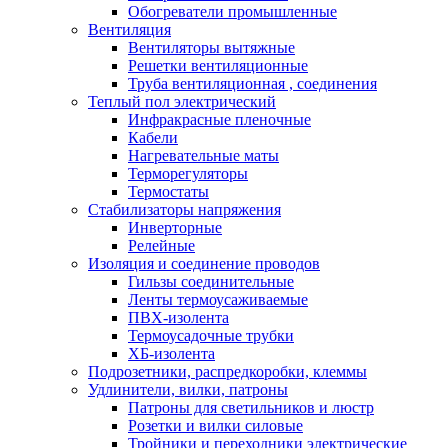
Обогреватели промышленные
Вентиляция
Вентиляторы вытяжные
Решетки вентиляционные
Труба вентиляционная , соединения
Теплый пол электрический
Инфракрасные пленочные
Кабели
Нагревательные маты
Терморегуляторы
Термостаты
Стабилизаторы напряжения
Инверторные
Релейные
Изоляция и соединение проводов
Гильзы соединительные
Ленты термоусаживаемые
ПВХ-изолента
Термоусадочные трубки
ХБ-изолента
Подрозетники, распредкоробки, клеммы
Удлинители, вилки, патроны
Патроны для светильников и люстр
Розетки и вилки силовые
Тройники и переходники электрические