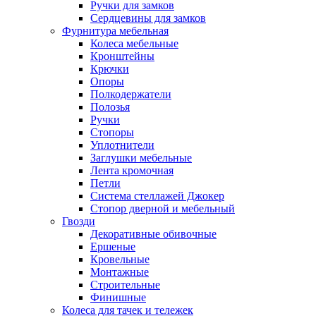
Ручки для замков
Сердцевины для замков
Фурнитура мебельная
Колеса мебельные
Кронштейны
Крючки
Опоры
Полкодержатели
Полозья
Ручки
Стопоры
Уплотнители
Заглушки мебельные
Лента кромочная
Петли
Система стеллажей Джокер
Стопор дверной и мебельный
Гвозди
Декоративные обивочные
Ершеные
Кровельные
Монтажные
Строительные
Финишные
Колеса для тачек и тележек