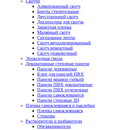
Скотчи
Армированный скотч
Бинты строительные
Двусторонний скотч
Диспенсеры для скотча
Защитная пленка
Малярный скотч
Сигнальные ленты
Скотч металлизированный
Скотч ремонтный
Скотч упаковочный
Эпоксидная смола
Декоративные стеновые панели
Панели деревянные
Клеи для панелей ПВХ
Панели мрамор гибкий
Панели ПВХ декоративные
Панели ПВХ отделочные
Панели самоклеящиеся
Панели стеновые 3D
Пленка самоклеящаяся и наклейки
Пленка самоклеящаяся
Стикеры
Растворители и разбавители
Обезжириватели