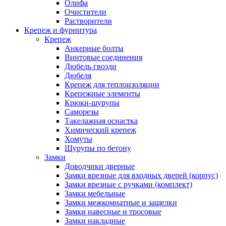
Олифа
Очистители
Растворители
Крепеж и фурнитура
Крепеж
Анкерные болты
Винтовые соединения
Дюбель гвозди
Дюбеля
Крепеж для теплоизоляции
Крепежные элементы
Крюки-шурупы
Саморезы
Такелажная оснастка
Химический крепеж
Хомуты
Шурупы по бетону
Замки
Доводчики дверные
Замки врезные для входных дверей (корпус)
Замки врезные с ручками (комплект)
Замки мебельные
Замки межкомнатные и защелки
Замки навесные и тросовые
Замки накладные