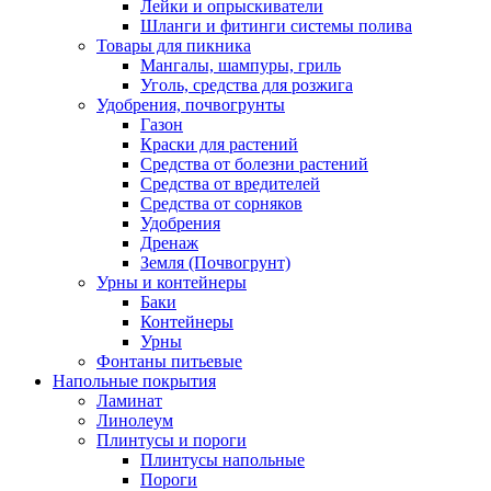
Лейки и опрыскиватели
Шланги и фитинги системы полива
Товары для пикника
Мангалы, шампуры, гриль
Уголь, средства для розжига
Удобрения, почвогрунты
Газон
Краски для растений
Средства от болезни растений
Средства от вредителей
Средства от сорняков
Удобрения
Дренаж
Земля (Почвогрунт)
Урны и контейнеры
Баки
Контейнеры
Урны
Фонтаны питьевые
Напольные покрытия
Ламинат
Линолеум
Плинтусы и пороги
Плинтусы напольные
Пороги