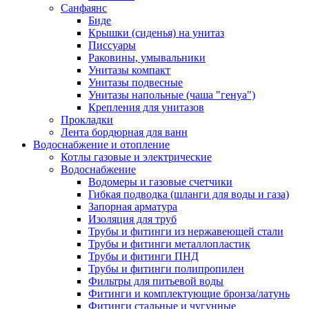
Санфаянс
Биде
Крышки (сиденья) на унитаз
Писсуары
Раковины, умывальники
Унитазы компакт
Унитазы подвесные
Унитазы напольные (чаша "генуа")
Крепления для унитазов
Прокладки
Лента бордюрная для ванн
Водоснабжение и отопление
Котлы газовые и электрические
Водоснабжение
Водомеры и газовые счетчики
Гибкая подводка (шланги для воды и газа)
Запорная арматура
Изоляция для труб
Трубы и фитинги из нержавеющей стали
Трубы и фитинги металлопластик
Трубы и фитинги ПНД
Трубы и фитинги полипропилен
Фильтры для питьевой воды
Фитинги и комплектующие бронза/латунь
Фитинги стальные и чугунные