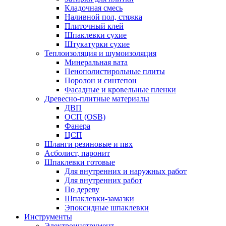
Кладочная смесь
Наливной пол, стяжка
Плиточный клей
Шпаклевки сухие
Штукатурки сухие
Теплоизоляция и шумоизоляция
Минеральная вата
Пенополистирольные плиты
Поролон и синтепон
Фасадные и кровельные пленки
Древесно-плитные материалы
ДВП
ОСП (OSB)
Фанера
ЦСП
Шланги резиновые и пвх
Асболист, паронит
Шпаклевки готовые
Для внутренних и наружных работ
Для внутренних работ
По дереву
Шпаклевки-замазки
Эпоксидные шпаклевки
Инструменты
Электроинструмент