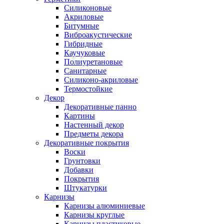
Силиконовые
Акриловые
Битумные
Виброакустические
Гибридные
Каучуковые
Полиуретановые
Санитарные
Силиконо-акриловые
Термостойкие
Декор
Декоративные панно
Картины
Настенный декор
Предметы декора
Декоративные покрытия
Воски
Грунтовки
Добавки
Покрытия
Штукатурки
Карнизы
Карнизы алюминиевые
Карнизы круглые
Карнизы пластиковые