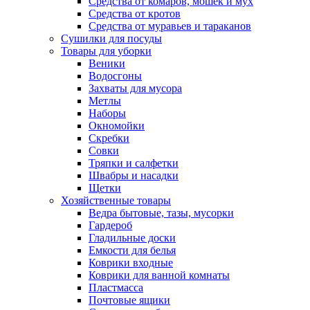
Средства от комаров, мошек и мух
Средства от кротов
Средства от муравьев и тараканов
Сушилки для посуды
Товары для уборки
Веники
Водосгоны
Захваты для мусора
Метлы
Наборы
Окномойки
Скребки
Совки
Тряпки и салфетки
Швабры и насадки
Щетки
Хозяйственные товары
Ведра бытовые, тазы, мусорки
Гардероб
Гладильные доски
Емкости для белья
Коврики входные
Коврики для ванной комнаты
Пластмасса
Почтовые ящики