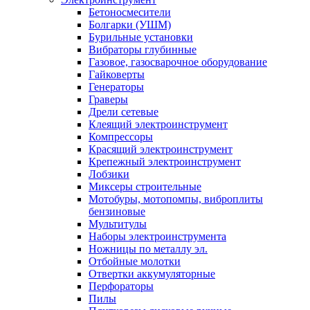
Бетоносмесители
Болгарки (УШМ)
Бурильные установки
Вибраторы глубинные
Газовое, газосварочное оборудование
Гайковерты
Генераторы
Граверы
Дрели сетевые
Клеящий электроинструмент
Компрессоры
Красящий электроинструмент
Крепежный электроинструмент
Лобзики
Миксеры строительные
Мотобуры, мотопомпы, виброплиты
бензиновые
Мультитулы
Наборы электроинструмента
Ножницы по металлу эл.
Отбойные молотки
Отвертки аккумуляторные
Перфораторы
Пилы