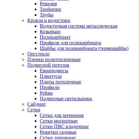
Ревизия
Тройники
Трубы
Кровля и водостоки
Водосточная система металлическая
Козырьки
Поликарбонат
Профили для поликарбоната
Шайбы для поликарбоната (термошайбы)
Оргстекло
Пленки полиэтиленовые
Подвесной потолок
Европодвесы
Плинтусы
Плиты потолочные
Профили
Рейки
Подвесные светильники
Сайдинг
Сетки
Сетки для затенения
Сетки москитные
Сетки ПВС кладочные
Решетки садовые
Сетки дорожные