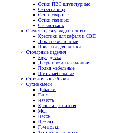
Сетки ПВС штукатурные
Сетка рабица
Сетки сварные
Сетки тканные
Стеклоткань
Средства для укладки плитки
Крестики для кафеля и СВП
Люки ревизионные
Профили для плитки
Столярные изделия
Брус, доска
Двери и комплектующие
Полки мебельные
Щиты мебельные
Строительные блоки
Сухие смеси
Добавки
Гипс
Известь
Крошка гранитная
Мел
Песок
Цемент
Грунтовки
Затирки для плитки