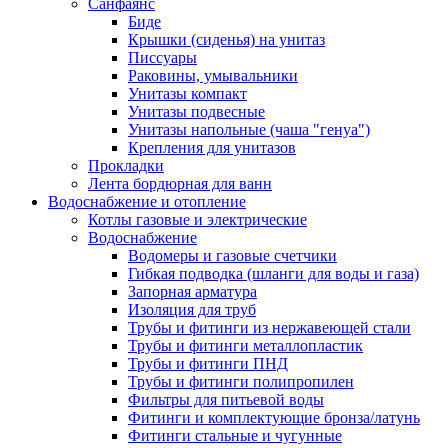
Санфаянс
Биде
Крышки (сиденья) на унитаз
Писсуары
Раковины, умывальники
Унитазы компакт
Унитазы подвесные
Унитазы напольные (чаша "генуа")
Крепления для унитазов
Прокладки
Лента бордюрная для ванн
Водоснабжение и отопление
Котлы газовые и электрические
Водоснабжение
Водомеры и газовые счетчики
Гибкая подводка (шланги для воды и газа)
Запорная арматура
Изоляция для труб
Трубы и фитинги из нержавеющей стали
Трубы и фитинги металлопластик
Трубы и фитинги ПНД
Трубы и фитинги полипропилен
Фильтры для питьевой воды
Фитинги и комплектующие бронза/латунь
Фитинги стальные и чугунные