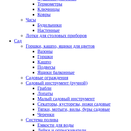
Термометры
Ключницы
Ковры
Часы
Будильники
Настенные
Лотки для столовых приборов
Сад
Горшки, кашпо, ящики для цветов
Вазоны
Горшки
Кашпо
Подвесы
Ящики балконные
Садовые ограждения
Садовый инструмент (ручной)
Грабли
Лопаты
Малый садовый инструмент
Секаторы, кусторезы, ножи садовые
Тяпки, мотыги, вилы, буры садовые
Черенки
Система полива
Емкости для воды
Лейки и опрыскиватели