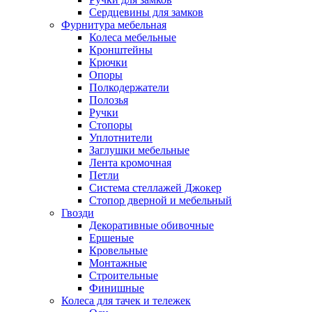
Сердцевины для замков
Фурнитура мебельная
Колеса мебельные
Кронштейны
Крючки
Опоры
Полкодержатели
Полозья
Ручки
Стопоры
Уплотнители
Заглушки мебельные
Лента кромочная
Петли
Система стеллажей Джокер
Стопор дверной и мебельный
Гвозди
Декоративные обивочные
Ершеные
Кровельные
Монтажные
Строительные
Финишные
Колеса для тачек и тележек