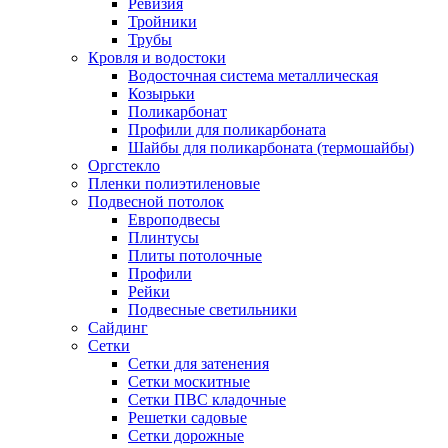
Ревизия
Тройники
Трубы
Кровля и водостоки
Водосточная система металлическая
Козырьки
Поликарбонат
Профили для поликарбоната
Шайбы для поликарбоната (термошайбы)
Оргстекло
Пленки полиэтиленовые
Подвесной потолок
Европодвесы
Плинтусы
Плиты потолочные
Профили
Рейки
Подвесные светильники
Сайдинг
Сетки
Сетки для затенения
Сетки москитные
Сетки ПВС кладочные
Решетки садовые
Сетки дорожные