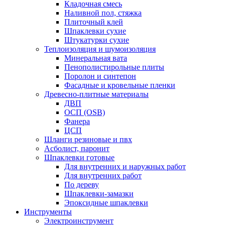
Кладочная смесь
Наливной пол, стяжка
Плиточный клей
Шпаклевки сухие
Штукатурки сухие
Теплоизоляция и шумоизоляция
Минеральная вата
Пенополистирольные плиты
Поролон и синтепон
Фасадные и кровельные пленки
Древесно-плитные материалы
ДВП
ОСП (OSB)
Фанера
ЦСП
Шланги резиновые и пвх
Асболист, паронит
Шпаклевки готовые
Для внутренних и наружных работ
Для внутренних работ
По дереву
Шпаклевки-замазки
Эпоксидные шпаклевки
Инструменты
Электроинструмент