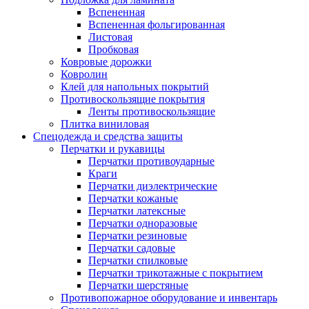
Вспененная
Вспененная фольгированная
Листовая
Пробковая
Ковровые дорожки
Ковролин
Клей для напольных покрытий
Противоскользящие покрытия
Ленты противоскользящие
Плитка виниловая
Спецодежда и средства защиты
Перчатки и рукавицы
Перчатки противоударные
Краги
Перчатки диэлектрические
Перчатки кожаные
Перчатки латексные
Перчатки одноразовые
Перчатки резиновые
Перчатки садовые
Перчатки спилковые
Перчатки трикотажные с покрытием
Перчатки шерстяные
Противопожарное оборудование и инвентарь