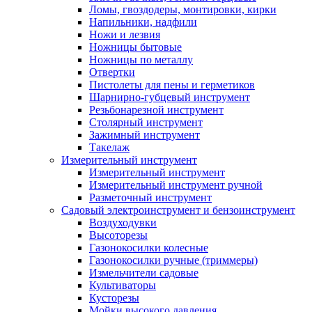
Ломы, гвоздодеры, монтировки, кирки
Напильники, надфили
Ножи и лезвия
Ножницы бытовые
Ножницы по металлу
Отвертки
Пистолеты для пены и герметиков
Шарнирно-губцевый инструмент
Резьбонарезной инструмент
Столярный инструмент
Зажимный инструмент
Такелаж
Измерительный инструмент
Измерительный инструмент
Измерительный инструмент ручной
Разметочный инструмент
Садовый электроинструмент и бензоинструмент
Воздуходувки
Высоторезы
Газонокосилки колесные
Газонокосилки ручные (триммеры)
Измельчители садовые
Культиваторы
Кусторезы
Мойки высокого давления