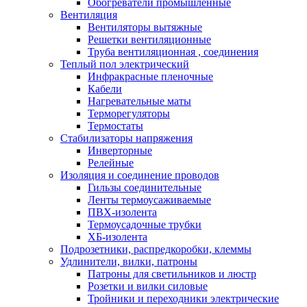
Обогреватели промышленные
Вентиляция
Вентиляторы вытяжные
Решетки вентиляционные
Труба вентиляционная , соединения
Теплый пол электрический
Инфракрасные пленочные
Кабели
Нагревательные маты
Терморегуляторы
Термостаты
Стабилизаторы напряжения
Инверторные
Релейные
Изоляция и соединение проводов
Гильзы соединительные
Ленты термоусаживаемые
ПВХ-изолента
Термоусадочные трубки
ХБ-изолента
Подрозетники, распредкоробки, клеммы
Удлинители, вилки, патроны
Патроны для светильников и люстр
Розетки и вилки силовые
Тройники и переходники электрические