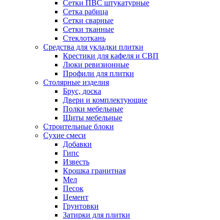
Сетки ПВС штукатурные
Сетка рабица
Сетки сварные
Сетки тканные
Стеклоткань
Средства для укладки плитки
Крестики для кафеля и СВП
Люки ревизионные
Профили для плитки
Столярные изделия
Брус, доска
Двери и комплектующие
Полки мебельные
Щиты мебельные
Строительные блоки
Сухие смеси
Добавки
Гипс
Известь
Крошка гранитная
Мел
Песок
Цемент
Грунтовки
Затирки для плитки