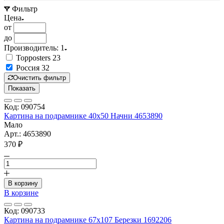
Фильтр
Цена
от
до
Производитель
: 1
Topposters
23
Россия
32
Очистить фильтр
Показать
Код: 090754
Картина на подрамнике 40х50 Начни 4653890
Мало
Арт.: 4653890
370 ₽
В корзину
В корзине
Код: 090733
Картина на подрамнике 67х107 Березки 1692206