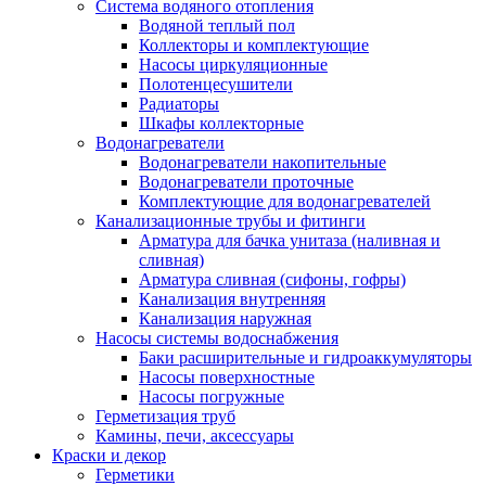
Система водяного отопления
Водяной теплый пол
Коллекторы и комплектующие
Насосы циркуляционные
Полотенцесушители
Радиаторы
Шкафы коллекторные
Водонагреватели
Водонагреватели накопительные
Водонагреватели проточные
Комплектующие для водонагревателей
Канализационные трубы и фитинги
Арматура для бачка унитаза (наливная и
сливная)
Арматура сливная (сифоны, гофры)
Канализация внутренняя
Канализация наружная
Насосы системы водоснабжения
Баки расширительные и гидроаккумуляторы
Насосы поверхностные
Насосы погружные
Герметизация труб
Камины, печи, аксессуары
Краски и декор
Герметики