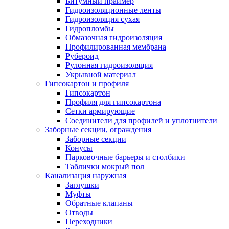
Битумный праймер
Гидроизоляционные ленты
Гидроизоляция сухая
Гидропломбы
Обмазочная гидроизоляция
Профилированная мембрана
Рубероид
Рулонная гидроизоляция
Укрывной материал
Гипсокартон и профиля
Гипсокартон
Профиля для гипсокартона
Сетки армирующие
Соединители для профилей и уплотнители
Заборные секции, ограждения
Заборные секции
Конусы
Парковочные барьеры и столбики
Таблички мокрый пол
Канализация наружная
Заглушки
Муфты
Обратные клапаны
Отводы
Переходники