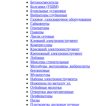
Бетоносмесители
Болгарки (УШМ)
Бурильные установки
Вибраторы глубинные
Газовое, газосварочное оборудование
Гайковерты
Генераторы
Граверы
Дрели сетевые
Клеящий электроинструмент
Компрессоры
Красящий электроинструмент
Крепежный электроинструмент
Лобзики
Миксеры строительные
Мотобуры, мотопомпы, виброплиты
бензиновые
Мультитулы
Наборы электроинструмента
Ножницы по металлу эл.
Отбойные молотки
Отвертки аккумуляторные
Перфораторы
Пилы
Плиткорезы дисковые ручные