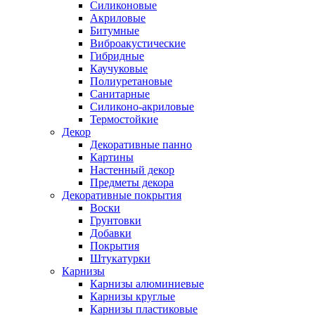
Силиконовые
Акриловые
Битумные
Виброакустические
Гибридные
Каучуковые
Полиуретановые
Санитарные
Силиконо-акриловые
Термостойкие
Декор
Декоративные панно
Картины
Настенный декор
Предметы декора
Декоративные покрытия
Воски
Грунтовки
Добавки
Покрытия
Штукатурки
Карнизы
Карнизы алюминиевые
Карнизы круглые
Карнизы пластиковые