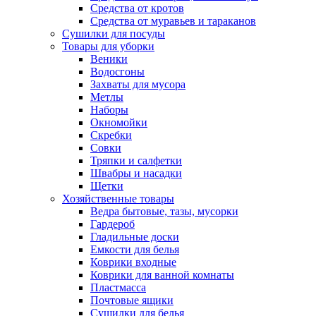
Средства от кротов
Средства от муравьев и тараканов
Сушилки для посуды
Товары для уборки
Веники
Водосгоны
Захваты для мусора
Метлы
Наборы
Окномойки
Скребки
Совки
Тряпки и салфетки
Швабры и насадки
Щетки
Хозяйственные товары
Ведра бытовые, тазы, мусорки
Гардероб
Гладильные доски
Емкости для белья
Коврики входные
Коврики для ванной комнаты
Пластмасса
Почтовые ящики
Сушилки для белья