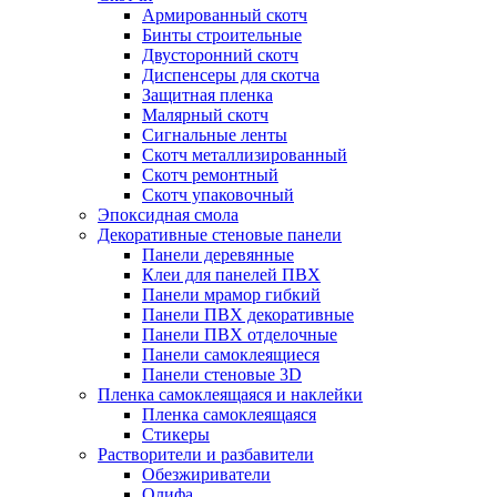
Армированный скотч
Бинты строительные
Двусторонний скотч
Диспенсеры для скотча
Защитная пленка
Малярный скотч
Сигнальные ленты
Скотч металлизированный
Скотч ремонтный
Скотч упаковочный
Эпоксидная смола
Декоративные стеновые панели
Панели деревянные
Клеи для панелей ПВХ
Панели мрамор гибкий
Панели ПВХ декоративные
Панели ПВХ отделочные
Панели самоклеящиеся
Панели стеновые 3D
Пленка самоклеящаяся и наклейки
Пленка самоклеящаяся
Стикеры
Растворители и разбавители
Обезжириватели
Олифа