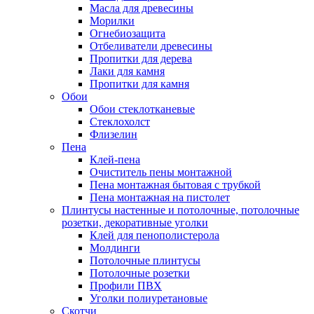
Масла для древесины
Морилки
Огнебиозащита
Отбеливатели древесины
Пропитки для дерева
Лаки для камня
Пропитки для камня
Обои
Обои стеклотканевые
Стеклохолст
Флизелин
Пена
Клей-пена
Очиститель пены монтажной
Пена монтажная бытовая с трубкой
Пена монтажная на пистолет
Плинтусы настенные и потолочные, потолочные
розетки, декоративные уголки
Клей для пенополистерола
Молдинги
Потолочные плинтусы
Потолочные розетки
Профили ПВХ
Уголки полиуретановые
Скотчи