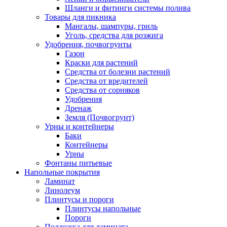
Шланги и фитинги системы полива
Товары для пикника
Мангалы, шампуры, гриль
Уголь, средства для розжига
Удобрения, почвогрунты
Газон
Краски для растений
Средства от болезни растений
Средства от вредителей
Средства от сорняков
Удобрения
Дренаж
Земля (Почвогрунт)
Урны и контейнеры
Баки
Контейнеры
Урны
Фонтаны питьевые
Напольные покрытия
Ламинат
Линолеум
Плинтусы и пороги
Плинтусы напольные
Пороги
Подложка для ламината