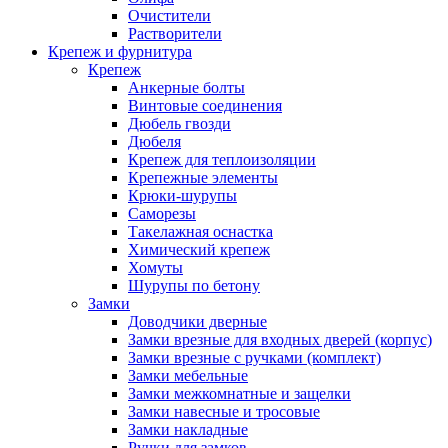
Очистители
Растворители
Крепеж и фурнитура
Крепеж
Анкерные болты
Винтовые соединения
Дюбель гвозди
Дюбеля
Крепеж для теплоизоляции
Крепежные элементы
Крюки-шурупы
Саморезы
Такелажная оснастка
Химический крепеж
Хомуты
Шурупы по бетону
Замки
Доводчики дверные
Замки врезные для входных дверей (корпус)
Замки врезные с ручками (комплект)
Замки мебельные
Замки межкомнатные и защелки
Замки навесные и тросовые
Замки накладные
Ручки для замков