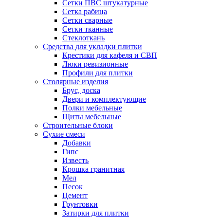
Сетки ПВС штукатурные
Сетка рабица
Сетки сварные
Сетки тканные
Стеклоткань
Средства для укладки плитки
Крестики для кафеля и СВП
Люки ревизионные
Профили для плитки
Столярные изделия
Брус, доска
Двери и комплектующие
Полки мебельные
Щиты мебельные
Строительные блоки
Сухие смеси
Добавки
Гипс
Известь
Крошка гранитная
Мел
Песок
Цемент
Грунтовки
Затирки для плитки