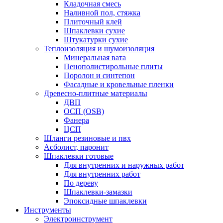
Кладочная смесь
Наливной пол, стяжка
Плиточный клей
Шпаклевки сухие
Штукатурки сухие
Теплоизоляция и шумоизоляция
Минеральная вата
Пенополистирольные плиты
Поролон и синтепон
Фасадные и кровельные пленки
Древесно-плитные материалы
ДВП
ОСП (OSB)
Фанера
ЦСП
Шланги резиновые и пвх
Асболист, паронит
Шпаклевки готовые
Для внутренних и наружных работ
Для внутренних работ
По дереву
Шпаклевки-замазки
Эпоксидные шпаклевки
Инструменты
Электроинструмент