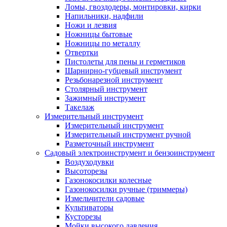
Ломы, гвоздодеры, монтировки, кирки
Напильники, надфили
Ножи и лезвия
Ножницы бытовые
Ножницы по металлу
Отвертки
Пистолеты для пены и герметиков
Шарнирно-губцевый инструмент
Резьбонарезной инструмент
Столярный инструмент
Зажимный инструмент
Такелаж
Измерительный инструмент
Измерительный инструмент
Измерительный инструмент ручной
Разметочный инструмент
Садовый электроинструмент и бензоинструмент
Воздуходувки
Высоторезы
Газонокосилки колесные
Газонокосилки ручные (триммеры)
Измельчители садовые
Культиваторы
Кусторезы
Мойки высокого давления