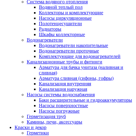
Система водяного отопления
Водяной теплый пол
Коллекторы и комплектующие
Насосы циркуляционные
Полотенцесушители
Радиаторы
Шкафы коллекторные
Водонагреватели
Водонагреватели накопительные
Водонагреватели проточные
Комплектующие для водонагревателей
Канализационные трубы и фитинги
Арматура для бачка унитаза (наливная и
сливная)
Арматура сливная (сифоны, гофры)
Канализация внутренняя
Канализация наружная
Насосы системы водоснабжения
Баки расширительные и гидроаккумуляторы
Насосы поверхностные
Насосы погружные
Герметизация труб
Камины, печи, аксессуары
Краски и декор
Герметики