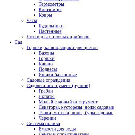
Термометры
Ключницы
Ковры
Часы
Будильники
Настенные
Лотки для столовых приборов
Сад
Горшки, кашпо, ящики для цветов
Вазоны
Горшки
Кашпо
Подвесы
Ящики балконные
Садовые ограждения
Садовый инструмент (ручной)
Грабли
Лопаты
Малый садовый инструмент
Секаторы, кусторезы, ножи садовые
Тяпки, мотыги, вилы, буры садовые
Черенки
Система полива
Емкости для воды
Лейки и опрыскиватели