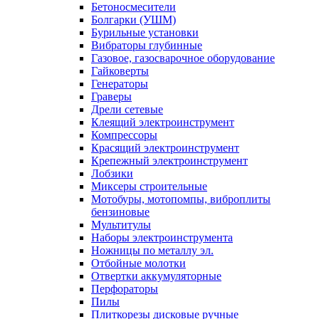
Бетоносмесители
Болгарки (УШМ)
Бурильные установки
Вибраторы глубинные
Газовое, газосварочное оборудование
Гайковерты
Генераторы
Граверы
Дрели сетевые
Клеящий электроинструмент
Компрессоры
Красящий электроинструмент
Крепежный электроинструмент
Лобзики
Миксеры строительные
Мотобуры, мотопомпы, виброплиты
бензиновые
Мультитулы
Наборы электроинструмента
Ножницы по металлу эл.
Отбойные молотки
Отвертки аккумуляторные
Перфораторы
Пилы
Плиткорезы дисковые ручные