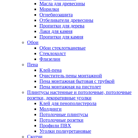
Масла для древесины
Морилки
Огнебиозащита
Отбеливатели древесины
Пропитки для дерева
Лаки для камня
Пропитки для камня
Обои
Обои стеклотканевые
Стеклохолст
Флизелин
Пена
Клей-пена
Очиститель пены монтажной
Пена монтажная бытовая с трубкой
Пена монтажная на пистолет
Плинтусы настенные и потолочные, потолочные
розетки, декоративные уголки
Клей для пенополистерола
Молдинги
Потолочные плинтусы
Потолочные розетки
Профили ПВХ
Уголки полиуретановые
Скотчи