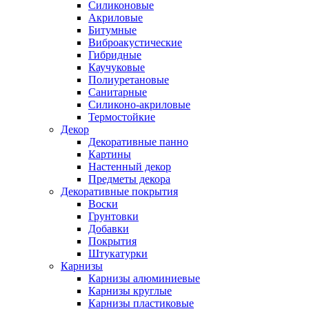
Силиконовые
Акриловые
Битумные
Виброакустические
Гибридные
Каучуковые
Полиуретановые
Санитарные
Силиконо-акриловые
Термостойкие
Декор
Декоративные панно
Картины
Настенный декор
Предметы декора
Декоративные покрытия
Воски
Грунтовки
Добавки
Покрытия
Штукатурки
Карнизы
Карнизы алюминиевые
Карнизы круглые
Карнизы пластиковые