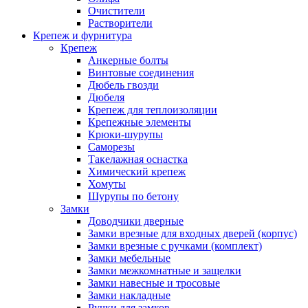
Очистители
Растворители
Крепеж и фурнитура
Крепеж
Анкерные болты
Винтовые соединения
Дюбель гвозди
Дюбеля
Крепеж для теплоизоляции
Крепежные элементы
Крюки-шурупы
Саморезы
Такелажная оснастка
Химический крепеж
Хомуты
Шурупы по бетону
Замки
Доводчики дверные
Замки врезные для входных дверей (корпус)
Замки врезные с ручками (комплект)
Замки мебельные
Замки межкомнатные и защелки
Замки навесные и тросовые
Замки накладные
Ручки для замков