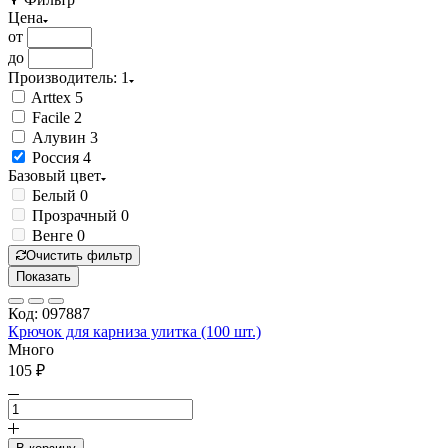
Цена
от
до
Производитель
: 1
Arttex
5
Facile
2
Алувин
3
Россия
4
Базовый цвет
Белый
0
Прозрачный
0
Венге
0
Очистить фильтр
Показать
Код: 097887
Крючок для карниза улитка (100 шт.)
Много
105 ₽