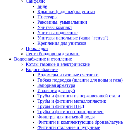
Санфаянс
Биде
Крышки (сиденья) на унитаз
Писсуары
Раковины, умывальники
Унитазы компакт
Унитазы подвесные
Унитазы напольные (чаша "генуа")
Крепления для унитазов
Прокладки
Лента бордюрная для ванн
Водоснабжение и отопление
Котлы газовые и электрические
Водоснабжение
Водомеры и газовые счетчики
Гибкая подводка (шланги для воды и газа)
Запорная арматура
Изоляция для труб
Трубы и фитинги из нержавеющей стали
Трубы и фитинги металлопластик
Трубы и фитинги ПНД
Трубы и фитинги полипропилен
Фильтры для питьевой воды
Фитинги и комплектующие бронза/латунь
Фитинги стальные и чугунные