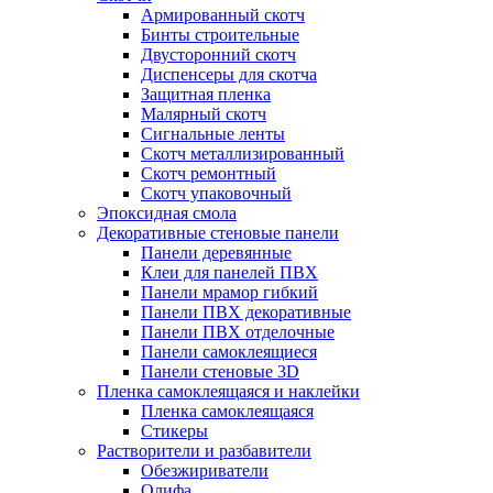
Армированный скотч
Бинты строительные
Двусторонний скотч
Диспенсеры для скотча
Защитная пленка
Малярный скотч
Сигнальные ленты
Скотч металлизированный
Скотч ремонтный
Скотч упаковочный
Эпоксидная смола
Декоративные стеновые панели
Панели деревянные
Клеи для панелей ПВХ
Панели мрамор гибкий
Панели ПВХ декоративные
Панели ПВХ отделочные
Панели самоклеящиеся
Панели стеновые 3D
Пленка самоклеящаяся и наклейки
Пленка самоклеящаяся
Стикеры
Растворители и разбавители
Обезжириватели
Олифа