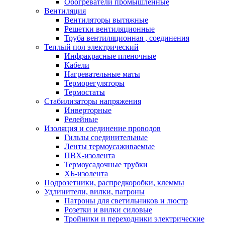
Обогреватели промышленные
Вентиляция
Вентиляторы вытяжные
Решетки вентиляционные
Труба вентиляционная , соединения
Теплый пол электрический
Инфракрасные пленочные
Кабели
Нагревательные маты
Терморегуляторы
Термостаты
Стабилизаторы напряжения
Инверторные
Релейные
Изоляция и соединение проводов
Гильзы соединительные
Ленты термоусаживаемые
ПВХ-изолента
Термоусадочные трубки
ХБ-изолента
Подрозетники, распредкоробки, клеммы
Удлинители, вилки, патроны
Патроны для светильников и люстр
Розетки и вилки силовые
Тройники и переходники электрические