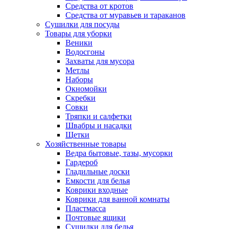
Средства от кротов
Средства от муравьев и тараканов
Сушилки для посуды
Товары для уборки
Веники
Водосгоны
Захваты для мусора
Метлы
Наборы
Окномойки
Скребки
Совки
Тряпки и салфетки
Швабры и насадки
Щетки
Хозяйственные товары
Ведра бытовые, тазы, мусорки
Гардероб
Гладильные доски
Емкости для белья
Коврики входные
Коврики для ванной комнаты
Пластмасса
Почтовые ящики
Сушилки для белья