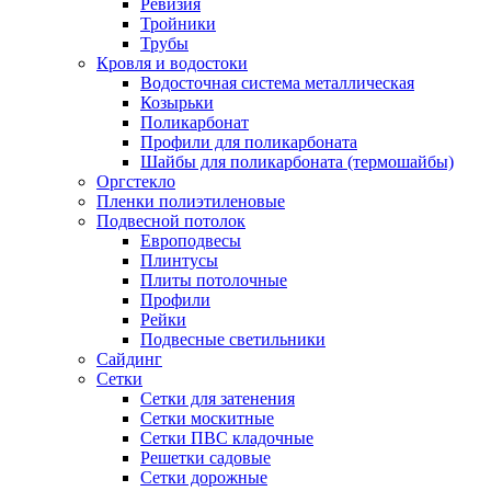
Ревизия
Тройники
Трубы
Кровля и водостоки
Водосточная система металлическая
Козырьки
Поликарбонат
Профили для поликарбоната
Шайбы для поликарбоната (термошайбы)
Оргстекло
Пленки полиэтиленовые
Подвесной потолок
Европодвесы
Плинтусы
Плиты потолочные
Профили
Рейки
Подвесные светильники
Сайдинг
Сетки
Сетки для затенения
Сетки москитные
Сетки ПВС кладочные
Решетки садовые
Сетки дорожные