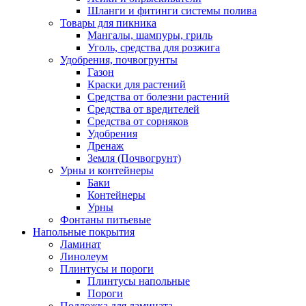
Шланги и фитинги системы полива
Товары для пикника
Мангалы, шампуры, гриль
Уголь, средства для розжига
Удобрения, почвогрунты
Газон
Краски для растений
Средства от болезни растений
Средства от вредителей
Средства от сорняков
Удобрения
Дренаж
Земля (Почвогрунт)
Урны и контейнеры
Баки
Контейнеры
Урны
Фонтаны питьевые
Напольные покрытия
Ламинат
Линолеум
Плинтусы и пороги
Плинтусы напольные
Пороги
Подложка для ламината