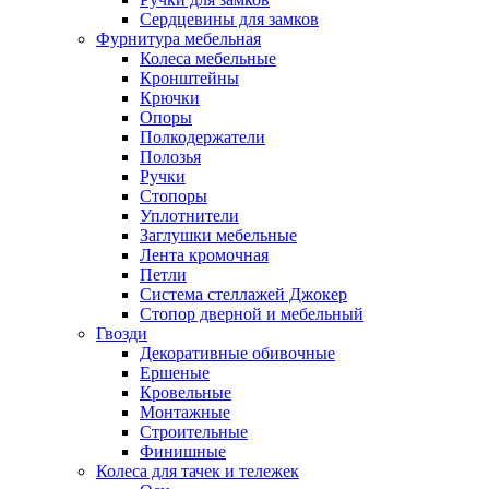
Сердцевины для замков
Фурнитура мебельная
Колеса мебельные
Кронштейны
Крючки
Опоры
Полкодержатели
Полозья
Ручки
Стопоры
Уплотнители
Заглушки мебельные
Лента кромочная
Петли
Система стеллажей Джокер
Стопор дверной и мебельный
Гвозди
Декоративные обивочные
Ершеные
Кровельные
Монтажные
Строительные
Финишные
Колеса для тачек и тележек