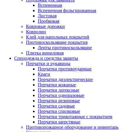
Вспененная
Вспененная фольгированная
Листовая
Пробковая
Ковровые дорожки
Ковролин
Клей для напольных покрытий
Противоскользящие покрытия
Ленты противоскользящие
Плитка виниловая
Спецодежда и средства защиты
Перчатки и рукавицы
Перчатки противоударные
Краги
Перчатки диэлектрические
Перчатки кожаные
Перчатки латексные
Перчатки одноразовые
Перчатки резиновые
Перчатки садовые
Перчатки спилковые
Перчатки трикотажные с покрытием
Перчатки шерстяные
Противопожарное оборудование и инвентарь