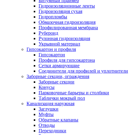
Битумный праймер
Гидроизоляционные ленты
Гидроизоляция сухая
Гидропломбы
Обмазочная гидроизоляция
Профилированная мембрана
Рубероид
Рулонная гидроизоляция
Укрывной материал
Гипсокартон и профиля
Гипсокартон
Профиля для гипсокартона
Сетки армирующие
Соединители для профилей и уплотнители
Заборные секции, ограждения
Заборные секции
Конусы
Парковочные барьеры и столбики
Таблички мокрый пол
Канализация наружная
Заглушки
Муфты
Обратные клапаны
Отводы
Переходники