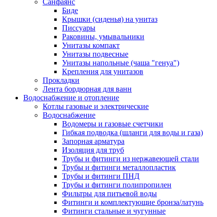
Санфаянс
Биде
Крышки (сиденья) на унитаз
Писсуары
Раковины, умывальники
Унитазы компакт
Унитазы подвесные
Унитазы напольные (чаша "генуа")
Крепления для унитазов
Прокладки
Лента бордюрная для ванн
Водоснабжение и отопление
Котлы газовые и электрические
Водоснабжение
Водомеры и газовые счетчики
Гибкая подводка (шланги для воды и газа)
Запорная арматура
Изоляция для труб
Трубы и фитинги из нержавеющей стали
Трубы и фитинги металлопластик
Трубы и фитинги ПНД
Трубы и фитинги полипропилен
Фильтры для питьевой воды
Фитинги и комплектующие бронза/латунь
Фитинги стальные и чугунные