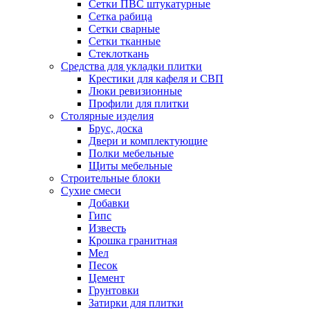
Сетки ПВС штукатурные
Сетка рабица
Сетки сварные
Сетки тканные
Стеклоткань
Средства для укладки плитки
Крестики для кафеля и СВП
Люки ревизионные
Профили для плитки
Столярные изделия
Брус, доска
Двери и комплектующие
Полки мебельные
Щиты мебельные
Строительные блоки
Сухие смеси
Добавки
Гипс
Известь
Крошка гранитная
Мел
Песок
Цемент
Грунтовки
Затирки для плитки