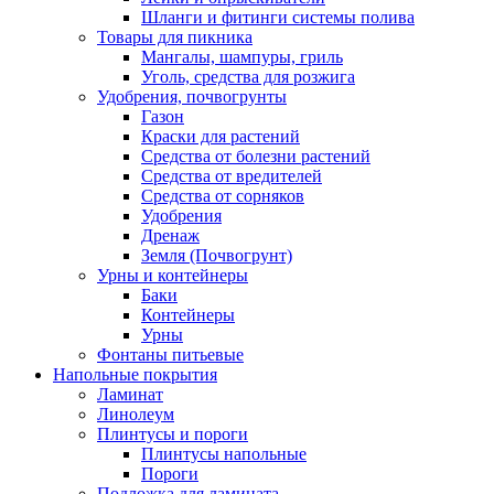
Шланги и фитинги системы полива
Товары для пикника
Мангалы, шампуры, гриль
Уголь, средства для розжига
Удобрения, почвогрунты
Газон
Краски для растений
Средства от болезни растений
Средства от вредителей
Средства от сорняков
Удобрения
Дренаж
Земля (Почвогрунт)
Урны и контейнеры
Баки
Контейнеры
Урны
Фонтаны питьевые
Напольные покрытия
Ламинат
Линолеум
Плинтусы и пороги
Плинтусы напольные
Пороги
Подложка для ламината