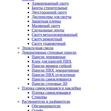
Армированный скотч
Бинты строительные
Двусторонний скотч
Диспенсеры для скотча
Защитная пленка
Малярный скотч
Сигнальные ленты
Скотч металлизированный
Скотч ремонтный
Скотч упаковочный
Эпоксидная смола
Декоративные стеновые панели
Панели деревянные
Клеи для панелей ПВХ
Панели мрамор гибкий
Панели ПВХ декоративные
Панели ПВХ отделочные
Панели самоклеящиеся
Панели стеновые 3D
Пленка самоклеящаяся и наклейки
Пленка самоклеящаяся
Стикеры
Растворители и разбавители
Обезжириватели
Олифа