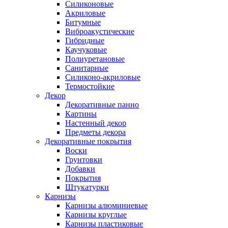
Силиконовые
Акриловые
Битумные
Виброакустические
Гибридные
Каучуковые
Полиуретановые
Санитарные
Силиконо-акриловые
Термостойкие
Декор
Декоративные панно
Картины
Настенный декор
Предметы декора
Декоративные покрытия
Воски
Грунтовки
Добавки
Покрытия
Штукатурки
Карнизы
Карнизы алюминиевые
Карнизы круглые
Карнизы пластиковые