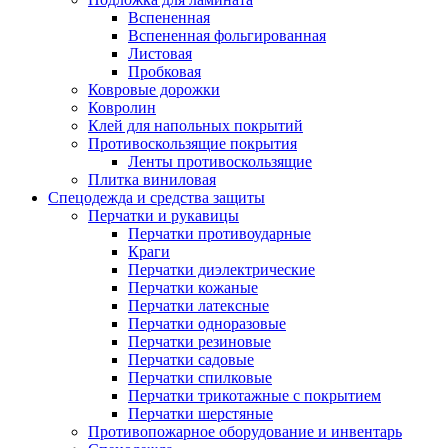
Вспененная
Вспененная фольгированная
Листовая
Пробковая
Ковровые дорожки
Ковролин
Клей для напольных покрытий
Противоскользящие покрытия
Ленты противоскользящие
Плитка виниловая
Спецодежда и средства защиты
Перчатки и рукавицы
Перчатки противоударные
Краги
Перчатки диэлектрические
Перчатки кожаные
Перчатки латексные
Перчатки одноразовые
Перчатки резиновые
Перчатки садовые
Перчатки спилковые
Перчатки трикотажные с покрытием
Перчатки шерстяные
Противопожарное оборудование и инвентарь