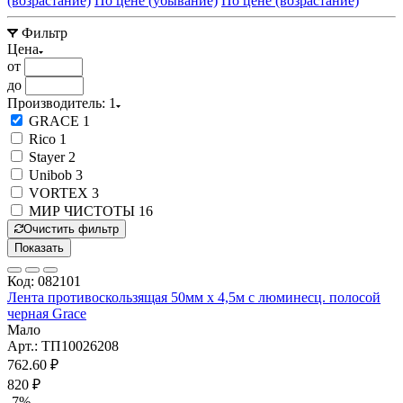
(возрастание)
По цене (убывание)
По цене (возрастание)
Фильтр
Цена
от
до
Производитель
: 1
GRACE
1
Rico
1
Stayer
2
Unibob
3
VORTEX
3
МИР ЧИСТОТЫ
16
Очистить фильтр
Показать
Код: 082101
Лента противоскользящая 50мм х 4,5м с люминесц. полосой
черная Grace
Мало
Арт.: ТП10026208
762.60 ₽
820 ₽
-7%