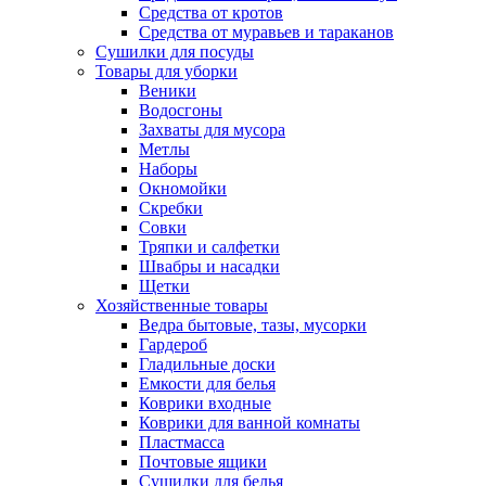
Средства от кротов
Средства от муравьев и тараканов
Сушилки для посуды
Товары для уборки
Веники
Водосгоны
Захваты для мусора
Метлы
Наборы
Окномойки
Скребки
Совки
Тряпки и салфетки
Швабры и насадки
Щетки
Хозяйственные товары
Ведра бытовые, тазы, мусорки
Гардероб
Гладильные доски
Емкости для белья
Коврики входные
Коврики для ванной комнаты
Пластмасса
Почтовые ящики
Сушилки для белья