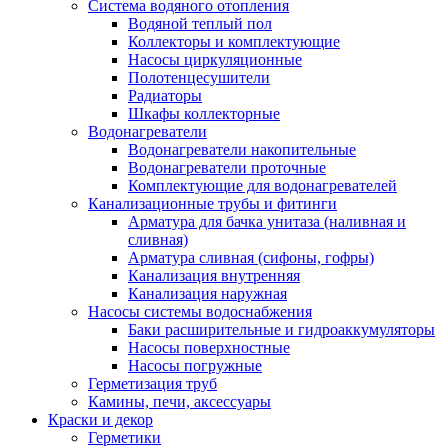
Система водяного отопления
Водяной теплый пол
Коллекторы и комплектующие
Насосы циркуляционные
Полотенцесушители
Радиаторы
Шкафы коллекторные
Водонагреватели
Водонагреватели накопительные
Водонагреватели проточные
Комплектующие для водонагревателей
Канализационные трубы и фитинги
Арматура для бачка унитаза (наливная и
сливная)
Арматура сливная (сифоны, гофры)
Канализация внутренняя
Канализация наружная
Насосы системы водоснабжения
Баки расширительные и гидроаккумуляторы
Насосы поверхностные
Насосы погружные
Герметизация труб
Камины, печи, аксессуары
Краски и декор
Герметики