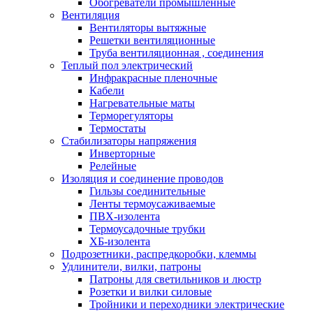
Обогреватели промышленные
Вентиляция
Вентиляторы вытяжные
Решетки вентиляционные
Труба вентиляционная , соединения
Теплый пол электрический
Инфракрасные пленочные
Кабели
Нагревательные маты
Терморегуляторы
Термостаты
Стабилизаторы напряжения
Инверторные
Релейные
Изоляция и соединение проводов
Гильзы соединительные
Ленты термоусаживаемые
ПВХ-изолента
Термоусадочные трубки
ХБ-изолента
Подрозетники, распредкоробки, клеммы
Удлинители, вилки, патроны
Патроны для светильников и люстр
Розетки и вилки силовые
Тройники и переходники электрические