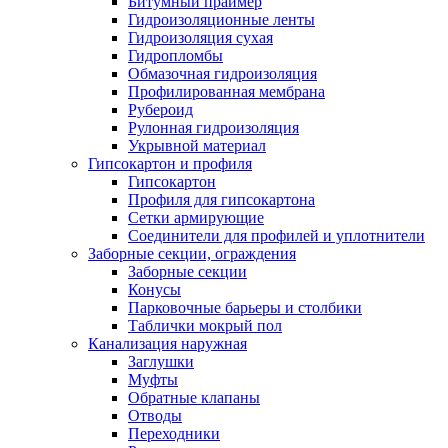
Битумный праймер
Гидроизоляционные ленты
Гидроизоляция сухая
Гидропломбы
Обмазочная гидроизоляция
Профилированная мембрана
Рубероид
Рулонная гидроизоляция
Укрывной материал
Гипсокартон и профиля
Гипсокартон
Профиля для гипсокартона
Сетки армирующие
Соединители для профилей и уплотнители
Заборные секции, ограждения
Заборные секции
Конусы
Парковочные барьеры и столбики
Таблички мокрый пол
Канализация наружная
Заглушки
Муфты
Обратные клапаны
Отводы
Переходники