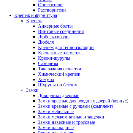
Очистители
Растворители
Крепеж и фурнитура
Крепеж
Анкерные болты
Винтовые соединения
Дюбель гвозди
Дюбеля
Крепеж для теплоизоляции
Крепежные элементы
Крюки-шурупы
Саморезы
Такелажная оснастка
Химический крепеж
Хомуты
Шурупы по бетону
Замки
Доводчики дверные
Замки врезные для входных дверей (корпус)
Замки врезные с ручками (комплект)
Замки мебельные
Замки межкомнатные и защелки
Замки навесные и тросовые
Замки накладные
Ручки для замков