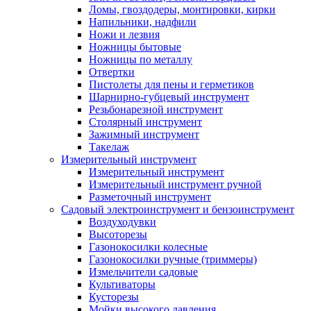
Ломы, гвоздодеры, монтировки, кирки
Напильники, надфили
Ножи и лезвия
Ножницы бытовые
Ножницы по металлу
Отвертки
Пистолеты для пены и герметиков
Шарнирно-губцевый инструмент
Резьбонарезной инструмент
Столярный инструмент
Зажимный инструмент
Такелаж
Измерительный инструмент
Измерительный инструмент
Измерительный инструмент ручной
Разметочный инструмент
Садовый электроинструмент и бензоинструмент
Воздуходувки
Высоторезы
Газонокосилки колесные
Газонокосилки ручные (триммеры)
Измельчители садовые
Культиваторы
Кусторезы
Мойки высокого давления