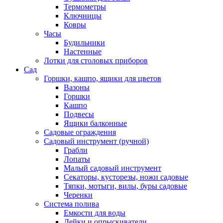
Термометры
Ключницы
Ковры
Часы
Будильники
Настенные
Лотки для столовых приборов
Сад
Горшки, кашпо, ящики для цветов
Вазоны
Горшки
Кашпо
Подвесы
Ящики балконные
Садовые ограждения
Садовый инструмент (ручной)
Грабли
Лопаты
Малый садовый инструмент
Секаторы, кусторезы, ножи садовые
Тяпки, мотыги, вилы, буры садовые
Черенки
Система полива
Емкости для воды
Лейки и опрыскиватели