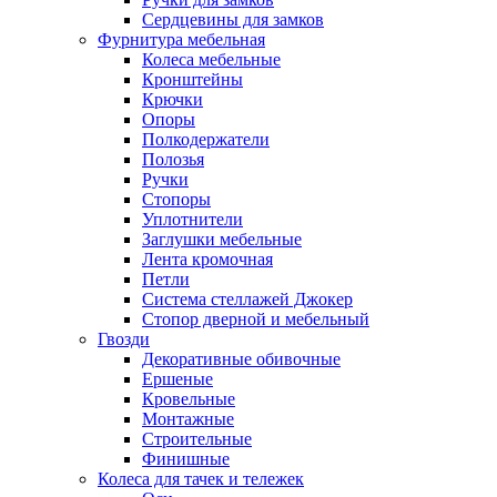
Сердцевины для замков
Фурнитура мебельная
Колеса мебельные
Кронштейны
Крючки
Опоры
Полкодержатели
Полозья
Ручки
Стопоры
Уплотнители
Заглушки мебельные
Лента кромочная
Петли
Система стеллажей Джокер
Стопор дверной и мебельный
Гвозди
Декоративные обивочные
Ершеные
Кровельные
Монтажные
Строительные
Финишные
Колеса для тачек и тележек