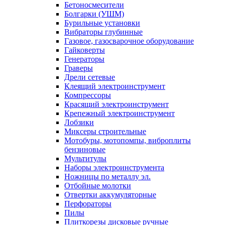
Бетоносмесители
Болгарки (УШМ)
Бурильные установки
Вибраторы глубинные
Газовое, газосварочное оборудование
Гайковерты
Генераторы
Граверы
Дрели сетевые
Клеящий электроинструмент
Компрессоры
Красящий электроинструмент
Крепежный электроинструмент
Лобзики
Миксеры строительные
Мотобуры, мотопомпы, виброплиты
бензиновые
Мультитулы
Наборы электроинструмента
Ножницы по металлу эл.
Отбойные молотки
Отвертки аккумуляторные
Перфораторы
Пилы
Плиткорезы дисковые ручные