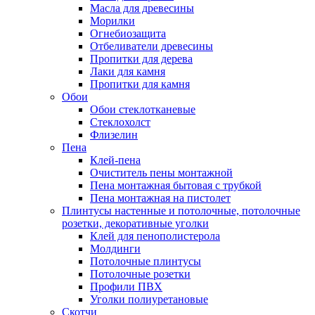
Масла для древесины
Морилки
Огнебиозащита
Отбеливатели древесины
Пропитки для дерева
Лаки для камня
Пропитки для камня
Обои
Обои стеклотканевые
Стеклохолст
Флизелин
Пена
Клей-пена
Очиститель пены монтажной
Пена монтажная бытовая с трубкой
Пена монтажная на пистолет
Плинтусы настенные и потолочные, потолочные
розетки, декоративные уголки
Клей для пенополистерола
Молдинги
Потолочные плинтусы
Потолочные розетки
Профили ПВХ
Уголки полиуретановые
Скотчи