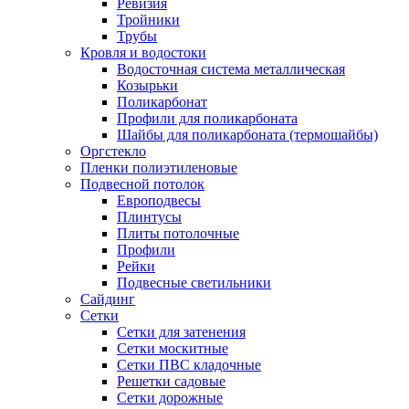
Ревизия
Тройники
Трубы
Кровля и водостоки
Водосточная система металлическая
Козырьки
Поликарбонат
Профили для поликарбоната
Шайбы для поликарбоната (термошайбы)
Оргстекло
Пленки полиэтиленовые
Подвесной потолок
Европодвесы
Плинтусы
Плиты потолочные
Профили
Рейки
Подвесные светильники
Сайдинг
Сетки
Сетки для затенения
Сетки москитные
Сетки ПВС кладочные
Решетки садовые
Сетки дорожные