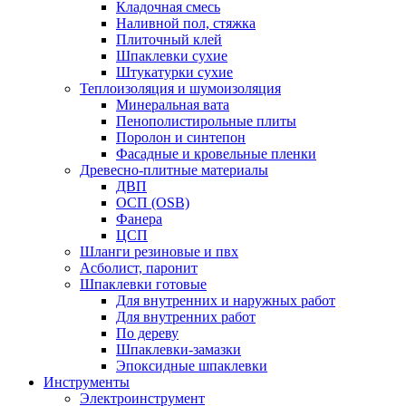
Кладочная смесь
Наливной пол, стяжка
Плиточный клей
Шпаклевки сухие
Штукатурки сухие
Теплоизоляция и шумоизоляция
Минеральная вата
Пенополистирольные плиты
Поролон и синтепон
Фасадные и кровельные пленки
Древесно-плитные материалы
ДВП
ОСП (OSB)
Фанера
ЦСП
Шланги резиновые и пвх
Асболист, паронит
Шпаклевки готовые
Для внутренних и наружных работ
Для внутренних работ
По дереву
Шпаклевки-замазки
Эпоксидные шпаклевки
Инструменты
Электроинструмент