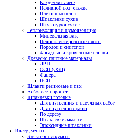
Кладочная смесь
Наливной пол, стяжка
Плиточный клей
Шпаклевки сухие
Штукатурки сухие
Теплоизоляция и шумоизоляция
Минеральная вата
Пенополистирольные плиты
Поролон и синтепон
Фасадные и кровельные пленки
Древесно-плитные материалы
ДВП
ОСП (OSB)
Фанера
ЦСП
Шланги резиновые и пвх
Асболист, паронит
Шпаклевки готовые
Для внутренних и наружных работ
Для внутренних работ
По дереву
Шпаклевки-замазки
Эпоксидные шпаклевки
Инструменты
Электроинструмент