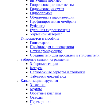
Битумный праймер
Гидроизоляционные ленты
Гидроизоляция сухая
Гидропломбы
Обмазочная гидроизоляция
Профилированная мембрана
Рубероид
Рулонная гидроизоляция
Укрывной материал
Гипсокартон и профиля
Гипсокартон
Профиля для гипсокартона
Сетки армирующие
Соединители для профилей и уплотнители
Заборные секции, ограждения
Заборные секции
Конусы
Парковочные барьеры и столбики
Таблички мокрый пол
Канализация наружная
Заглушки
Муфты
Обратные клапаны
Отводы
Переходники