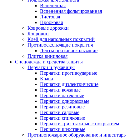
Вспененная
Вспененная фольгированная
Листовая
Пробковая
Ковровые дорожки
Ковролин
Клей для напольных покрытий
Противоскользящие покрытия
Ленты противоскользящие
Плитка виниловая
Спецодежда и средства защиты
Перчатки и рукавицы
Перчатки противоударные
Краги
Перчатки диэлектрические
Перчатки кожаные
Перчатки латексные
Перчатки одноразовые
Перчатки резиновые
Перчатки садовые
Перчатки спилковые
Перчатки трикотажные с покрытием
Перчатки шерстяные
Противопожарное оборудование и инвентарь