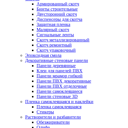
Армированный скотч
Бинты строительные
Двусторонний скотч
Диспенсеры для скотча
Защитная пленка
Малярный скотч
Сигнальные ленты
Скотч металлизированный
Скотч ремонтный
Скотч упаковочный
Эпоксидная смола
Декоративные стеновые панели
Панели деревянные
Клеи для панелей ПВХ
Панели мрамор гибкий
Панели ПВХ декоративные
Панели ПВХ отделочные
Панели самоклеящиеся
Панели стеновые 3D
Пленка самоклеящаяся и наклейки
Пленка самоклеящаяся
Стикеры
Растворители и разбавители
Обезжириватели
Олифа