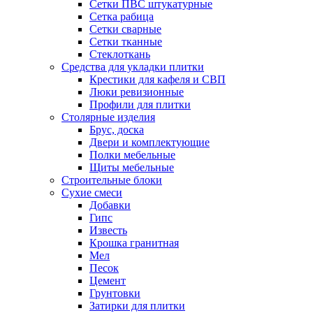
Сетки ПВС штукатурные
Сетка рабица
Сетки сварные
Сетки тканные
Стеклоткань
Средства для укладки плитки
Крестики для кафеля и СВП
Люки ревизионные
Профили для плитки
Столярные изделия
Брус, доска
Двери и комплектующие
Полки мебельные
Щиты мебельные
Строительные блоки
Сухие смеси
Добавки
Гипс
Известь
Крошка гранитная
Мел
Песок
Цемент
Грунтовки
Затирки для плитки