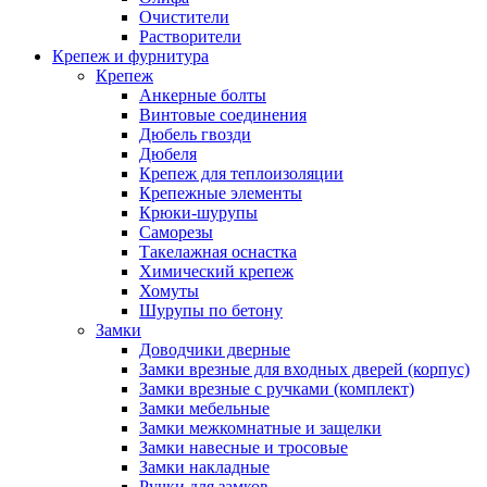
Очистители
Растворители
Крепеж и фурнитура
Крепеж
Анкерные болты
Винтовые соединения
Дюбель гвозди
Дюбеля
Крепеж для теплоизоляции
Крепежные элементы
Крюки-шурупы
Саморезы
Такелажная оснастка
Химический крепеж
Хомуты
Шурупы по бетону
Замки
Доводчики дверные
Замки врезные для входных дверей (корпус)
Замки врезные с ручками (комплект)
Замки мебельные
Замки межкомнатные и защелки
Замки навесные и тросовые
Замки накладные
Ручки для замков