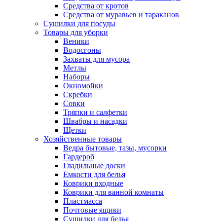
Средства от кротов
Средства от муравьев и тараканов
Сушилки для посуды
Товары для уборки
Веники
Водосгоны
Захваты для мусора
Метлы
Наборы
Окномойки
Скребки
Совки
Тряпки и салфетки
Швабры и насадки
Щетки
Хозяйственные товары
Ведра бытовые, тазы, мусорки
Гардероб
Гладильные доски
Емкости для белья
Коврики входные
Коврики для ванной комнаты
Пластмасса
Почтовые ящики
Сушилки для белья