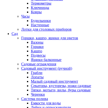
Термометры
Ключницы
Ковры
Часы
Будильники
Настенные
Лотки для столовых приборов
Сад
Горшки, кашпо, ящики для цветов
Вазоны
Горшки
Кашпо
Подвесы
Ящики балконные
Садовые ограждения
Садовый инструмент (ручной)
Грабли
Лопаты
Малый садовый инструмент
Секаторы, кусторезы, ножи садовые
Тяпки, мотыги, вилы, буры садовые
Черенки
Система полива
Емкости для воды
Лейки и опрыскиватели