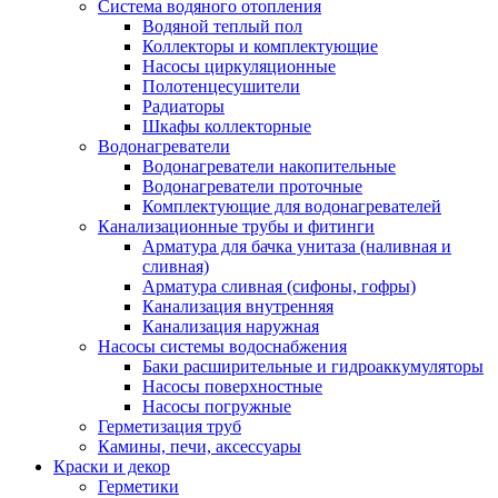
Система водяного отопления
Водяной теплый пол
Коллекторы и комплектующие
Насосы циркуляционные
Полотенцесушители
Радиаторы
Шкафы коллекторные
Водонагреватели
Водонагреватели накопительные
Водонагреватели проточные
Комплектующие для водонагревателей
Канализационные трубы и фитинги
Арматура для бачка унитаза (наливная и
сливная)
Арматура сливная (сифоны, гофры)
Канализация внутренняя
Канализация наружная
Насосы системы водоснабжения
Баки расширительные и гидроаккумуляторы
Насосы поверхностные
Насосы погружные
Герметизация труб
Камины, печи, аксессуары
Краски и декор
Герметики