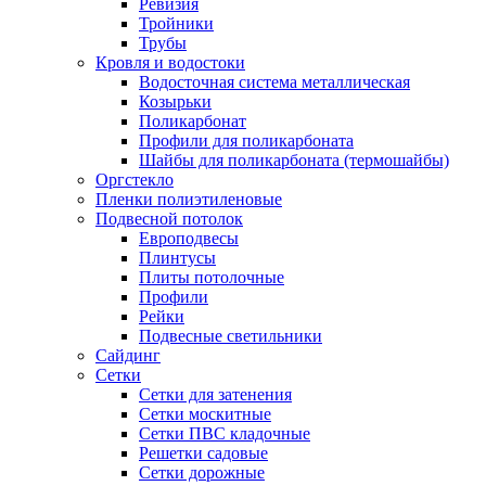
Ревизия
Тройники
Трубы
Кровля и водостоки
Водосточная система металлическая
Козырьки
Поликарбонат
Профили для поликарбоната
Шайбы для поликарбоната (термошайбы)
Оргстекло
Пленки полиэтиленовые
Подвесной потолок
Европодвесы
Плинтусы
Плиты потолочные
Профили
Рейки
Подвесные светильники
Сайдинг
Сетки
Сетки для затенения
Сетки москитные
Сетки ПВС кладочные
Решетки садовые
Сетки дорожные