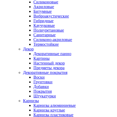
Силиконовые
Акриловые
Битумные
Виброакустические
Гибридные
Каучуковые
Полиуретановые
Санитарные
Силиконо-акриловые
Термостойкие
Декор
Декоративные панно
Картины
Настенный декор
Предметы декора
Декоративные покрытия
Воски
Грунтовки
Добавки
Покрытия
Штукатурки
Карнизы
Карнизы алюминиевые
Карнизы круглые
Карнизы пластиковые