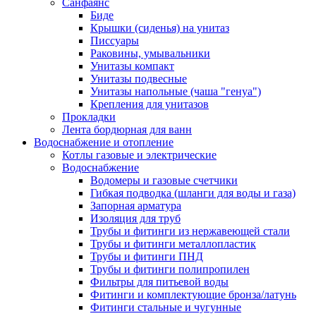
Санфаянс
Биде
Крышки (сиденья) на унитаз
Писсуары
Раковины, умывальники
Унитазы компакт
Унитазы подвесные
Унитазы напольные (чаша "генуа")
Крепления для унитазов
Прокладки
Лента бордюрная для ванн
Водоснабжение и отопление
Котлы газовые и электрические
Водоснабжение
Водомеры и газовые счетчики
Гибкая подводка (шланги для воды и газа)
Запорная арматура
Изоляция для труб
Трубы и фитинги из нержавеющей стали
Трубы и фитинги металлопластик
Трубы и фитинги ПНД
Трубы и фитинги полипропилен
Фильтры для питьевой воды
Фитинги и комплектующие бронза/латунь
Фитинги стальные и чугунные