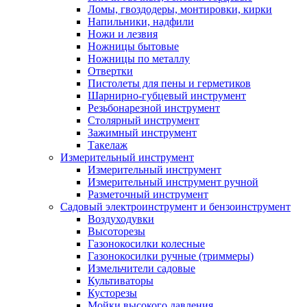
Ломы, гвоздодеры, монтировки, кирки
Напильники, надфили
Ножи и лезвия
Ножницы бытовые
Ножницы по металлу
Отвертки
Пистолеты для пены и герметиков
Шарнирно-губцевый инструмент
Резьбонарезной инструмент
Столярный инструмент
Зажимный инструмент
Такелаж
Измерительный инструмент
Измерительный инструмент
Измерительный инструмент ручной
Разметочный инструмент
Садовый электроинструмент и бензоинструмент
Воздуходувки
Высоторезы
Газонокосилки колесные
Газонокосилки ручные (триммеры)
Измельчители садовые
Культиваторы
Кусторезы
Мойки высокого давления