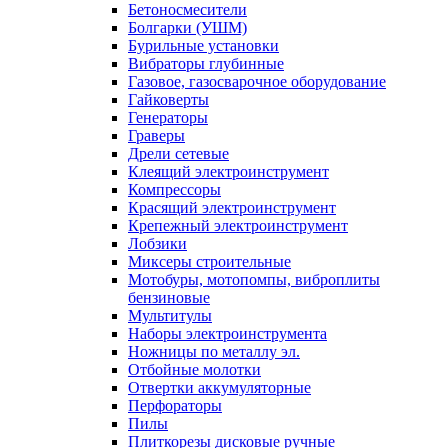
Бетоносмесители
Болгарки (УШМ)
Бурильные установки
Вибраторы глубинные
Газовое, газосварочное оборудование
Гайковерты
Генераторы
Граверы
Дрели сетевые
Клеящий электроинструмент
Компрессоры
Красящий электроинструмент
Крепежный электроинструмент
Лобзики
Миксеры строительные
Мотобуры, мотопомпы, виброплиты
бензиновые
Мультитулы
Наборы электроинструмента
Ножницы по металлу эл.
Отбойные молотки
Отвертки аккумуляторные
Перфораторы
Пилы
Плиткорезы дисковые ручные