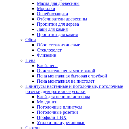
Масла для древесины
Морилки
Огнебиозащита
Отбеливатели древесины
Пропитки для дерева
Лаки для камня
Пропитки для камня
Обои
Обои стеклотканевые
Стеклохолст
Флизелин
Пена
Клей-пена
Очиститель пены монтажной
Пена монтажная бытовая с трубкой
Пена монтажная на пистолет
Плинтусы настенные и потолочные, потолочные
розетки, декоративные уголки
Клей для пенополистерола
Молдинги
Потолочные плинтусы
Потолочные розетки
Профили ПВХ
Уголки полиуретановые
Скотчи