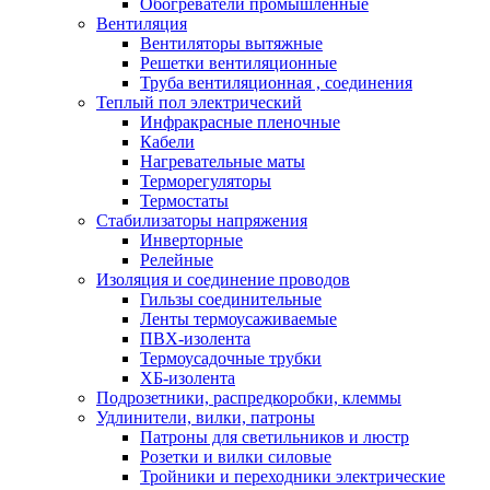
Обогреватели промышленные
Вентиляция
Вентиляторы вытяжные
Решетки вентиляционные
Труба вентиляционная , соединения
Теплый пол электрический
Инфракрасные пленочные
Кабели
Нагревательные маты
Терморегуляторы
Термостаты
Стабилизаторы напряжения
Инверторные
Релейные
Изоляция и соединение проводов
Гильзы соединительные
Ленты термоусаживаемые
ПВХ-изолента
Термоусадочные трубки
ХБ-изолента
Подрозетники, распредкоробки, клеммы
Удлинители, вилки, патроны
Патроны для светильников и люстр
Розетки и вилки силовые
Тройники и переходники электрические