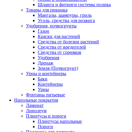
Шланги и фитинги системы полива
Товары для пикника
Мангалы, шампуры, гриль
Уголь, средства для розжига
Удобрения, почвогрунты
Газон
Краски для растений
Средства от болезни растений
Средства от вредителей
Средства от сорняков
Удобрения
Дренаж
Земля (Почвогрунт)
Урны и контейнеры
Баки
Контейнеры
Урны
Фонтаны питьевые
Напольные покрытия
Ламинат
Линолеум
Плинтусы и пороги
Плинтусы напольные
Пороги
Подложка для ламината