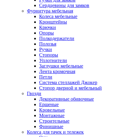
Сердцевины для замков
Фурнитура мебельная
Колеса мебельные
Кронштейны
Крючки
Опоры
Полкодержатели
Полозья
Ручки
Стопоры
Уплотнители
Заглушки мебельные
Лента кромочная
Петли
Система стеллажей Джокер
Стопор дверной и мебельный
Гвозди
Декоративные обивочные
Ершеные
Кровельные
Монтажные
Строительные
Финишные
Колеса для тачек и тележек