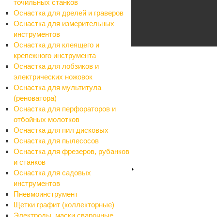
точильных станков
Policy
and
Terms of Service
apply.
Оснастка для дрелей и граверов
Оснастка для измерительных
инструментов
Оснастка для клеящего и
Каталог
крепежного инструмента
Назад
Оснастка для лобзиков и
Каталог
электрических ножовок
Стройматериалы
Оснастка для мультитула
Назад
(реноватора)
Стройматериалы
Оснастка для перфораторов и
Алюминиевые листы и профиля
отбойных молотков
Назад
Оснастка для пил дисковых
Алюминиевые листы и профиля
Оснастка для пылесосов
Листы алюминиевые
Оснастка для фрезеров, рубанков
Профили алюминиевые
и станков
Арматура, проволока, трубы стальные
Оснастка для садовых
Назад
инструментов
Арматура, проволока, трубы стальные
Пневмоинструмент
Арматура
Щетки графит (коллекторные)
Заглушки
Электроды, маски сварочные,