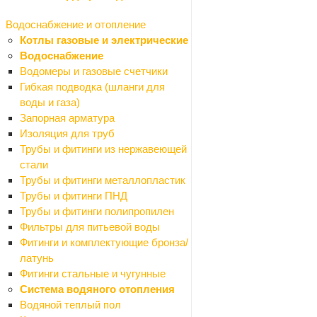
Подвесной потолок
Назад
Водоснабжение и отопление
Подвесной потолок
Котлы газовые и электрические
Европодвесы
Водоснабжение
Плинтусы
Водомеры и газовые счетчики
Плиты потолочные
Гибкая подводка (шланги для
Профили
воды и газа)
Рейки
Запорная арматура
Подвесные светильники
Изоляция для труб
Сайдинг
Трубы и фитинги из нержавеющей
Сетки
стали
Назад
Трубы и фитинги металлопластик
Сетки
Трубы и фитинги ПНД
Сетки для затенения
Трубы и фитинги полипропилен
Сетки москитные
Фильтры для питьевой воды
Сетки ПВС кладочные
Фитинги и комплектующие бронза/
Решетки садовые
латунь
Сетки дорожные
Фитинги стальные и чугунные
Сетки ПВС штукатурные
Система водяного отопления
Сетка рабица
Водяной теплый пол