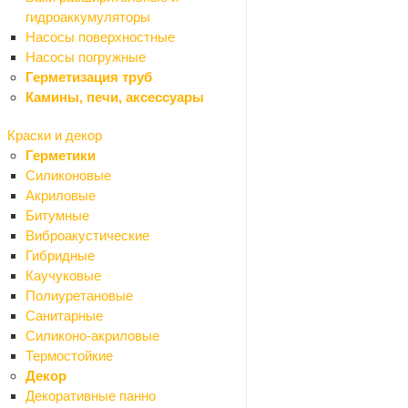
Гипс
гидроаккумуляторы
Известь
Насосы поверхностные
Крошка гранитная
Насосы погружные
Мел
Герметизация труб
Песок
Камины, печи, аксессуары
Цемент
Грунтовки
Краски и декор
Затирки для плитки
Герметики
Кладочная смесь
Силиконовые
Наливной пол, стяжка
Акриловые
Плиточный клей
Битумные
Шпаклевки сухие
Виброакустические
Штукатурки сухие
Гибридные
Теплоизоляция и шумоизоляция
Каучуковые
Назад
Полиуретановые
Теплоизоляция и шумоизоляция
Санитарные
Минеральная вата
Силиконо-акриловые
Пенополистирольные плиты
Термостойкие
Поролон и синтепон
Декор
Фасадные и кровельные пленки
Декоративные панно