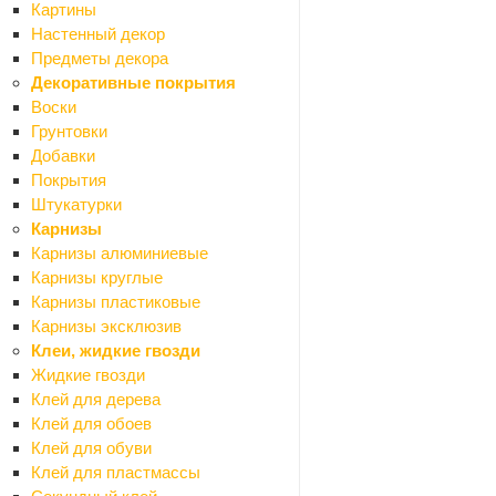
Древесно-плитные материалы
Картины
Назад
Настенный декор
Древесно-плитные материалы
Предметы декора
ДВП
Декоративные покрытия
ОСП (OSB)
Воски
Фанера
Грунтовки
ЦСП
Добавки
Шланги резиновые и пвх
Покрытия
Асболист, паронит
Штукатурки
Шпаклевки готовые
Карнизы
Назад
Карнизы алюминиевые
Шпаклевки готовые
Карнизы круглые
Для внутренних и наружных работ
Карнизы пластиковые
Для внутренних работ
Карнизы эксклюзив
По дереву
Клеи, жидкие гвозди
Шпаклевки-замазки
Жидкие гвозди
Эпоксидные шпаклевки
Клей для дерева
Инструменты
Клей для обоев
Назад
Клей для обуви
Инструменты
Клей для пластмассы
Электроинструмент