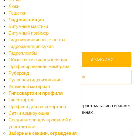
Доставка
Люки
Решетки
1 035 ₽
Гидроизоляция
1 150 ₽
Битумные мастики
-10%
Битумный праймер
Экономия 115 ₽
Гидроизоляционные ленты
Много
Гидроизоляция сухая
Нашли дешевле?
Гидропломбы
Обмазочная гидроизоляция
В КОРЗИНУ
Профилированная мембрана
Рубероид
КУПИТЬ В 1 КЛИК
Рулонная гидроизоляция
Укрывной материал
Самовывоз сегодня - бесплатно
Гипсокартон и профиля
Доставка завтра - от 300 ₽
Гипсокартон
Цена действительна только для интернет-магазина и может
Профиля для гипсокартона
отличаться от цен в розничных магазинах
Сетки армирующие
Соединители для профилей и
Рекомендуем
уплотнители
Заборные секции, ограждения