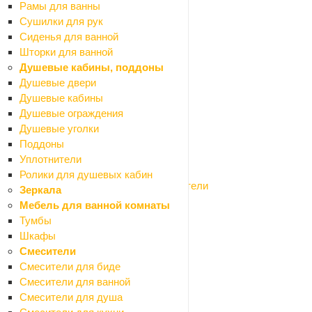
Гидропломбы
Рамы для ванны
Обмазочная гидроизоляция
Сушилки для рук
Профилированная мембрана
Сиденья для ванной
Рубероид
Шторки для ванной
Рулонная гидроизоляция
Душевые кабины, поддоны
Укрывной материал
Душевые двери
Гипсокартон и профиля
Душевые кабины
Назад
Душевые ограждения
Гипсокартон и профиля
Душевые уголки
Гипсокартон
Поддоны
Профиля для гипсокартона
Уплотнители
Сетки армирующие
Ролики для душевых кабин
Соединители для профилей и уплотнители
Зеркала
Заборные секции, ограждения
Мебель для ванной комнаты
Назад
Тумбы
Заборные секции, ограждения
Шкафы
Заборные секции
Смесители
Конусы
Смесители для биде
Парковочные барьеры и столбики
Смесители для ванной
Таблички мокрый пол
Смесители для душа
Канализация наружная