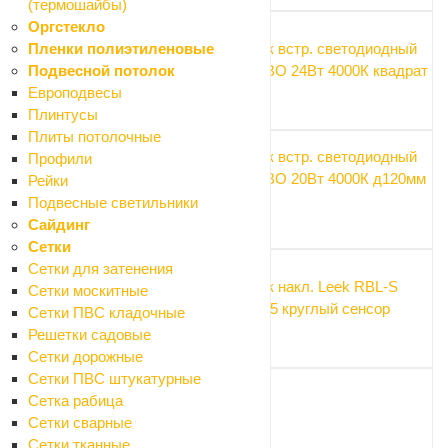
(термошайбы)
Оргстекло
Светильник встр. светодиодный
Пленки полиэтиленовые
Фарлайт СВО 24Вт 4000К квадрат
Подвесной потолок
495 ₽
Европодвесы
Плинтусы
Плиты потолочные
Светильник встр. светодиодный
Профили
Фарлайт СВО 20Вт 4000К д120мм
Рейки
круг
Подвесные светильники
333 ₽
Сайдинг
Сетки
Сетки для затенения
Светильник накл. Leek RBL-S
Сетки москитные
15W 6K IP65 круглый сенсор
Сетки ПВС кладочные
387 ₽
Решетки садовые
Сетки дорожные
Сетки ПВС штукатурные
Сетка рабица
Сетки сварные
Нужна консультация?
Сетки тканные