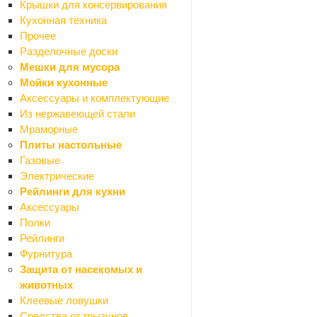
Крышки для консервирования
Назад
Кухонная техника
Декор
Прочее
Декоративные панно
Разделочные доски
Картины
Мешки для мусора
Настенный декор
Мойки кухонные
Предметы декора
Аксессуары и комплектующие
Декоративные покрытия
Из нержавеющей стали
Назад
Мраморные
Декоративные покрытия
Плиты настольные
Воски
Газовые
Грунтовки
Электрические
Добавки
Рейлинги для кухни
Покрытия
Аксессуары
Штукатурки
Полки
Карнизы
Рейлинги
Назад
Фурнитура
Карнизы
Защита от насекомых и
Карнизы алюминиевые
животных
Карнизы круглые
Клеевые ловушки
Карнизы пластиковые
Средства от грызунов