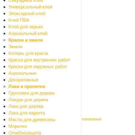
Секундный клей
Назад
Универсальный клей
Электроинструмент
Эпоксидный клей
Бетоносмесители
Клей ПВА
Болгарки (УШМ)
Клей для зеркал
Бурильные установки
Аэрозольный клей
Вибраторы глубинные
Краски и эмали
Газовое, газосварочное оборудование
Эмали
Гайковерты
Колеры для красок
Генераторы
Краски для внутренних работ
Граверы
Краски для наружных работ
Дрели сетевые
Аэрозольные
Клеящий электроинструмент
Декоративные
Компрессоры
Лаки и пропитки
Красящий электроинструмент
Грунтовки для дерева
Крепежный электроинструмент
Лазури для дерева
Лобзики
Лаки для дерева
Миксеры строительные
Лаки для паркета
Мотобуры, мотопомпы, виброплиты бензиновые
Масла для древесины
Мультитулы
Морилки
Наборы электроинструмента
Огнебиозащита