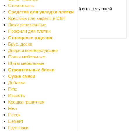
Стеклоткань
Наши специалисты ответят на любой интересующий
Средства для укладки плитки
вопрос
Крестики для кафеля и СВП
Люки ревизионные
Профили для плитки
ЗАДАТЬ ВОПРОС
Столярные изделия
Брус, доска
Двери и комплектующие
Ваше имя
*
Полки мебельные
Щиты мебельные
Строительные блоки
Сухие смеси
Телефон
*
Добавки
Гипс
Известь
Крошка гранитная
Email
Мел
Песок
Цемент
Название товара
*
Грунтовки