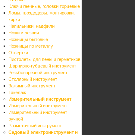
Ключи гаечные, головки торцевые
Бренды
Ломы, гвоздодеры, монтировки,
Блог
кирки
Компания
Напильники, надфили
О компании
Ножи и лезвия
Карьера
Ножницы бытовые
Контакты
Ножницы по металлу
Партнеры
Отвертки
Карта сайта
Пистолеты для пены и герметиков
Информация
Шарнирно-губцевый инструмент
Контакты
Резьбонарезной инструмент
Условия оплаты
Столярный инструмент
Условия доставки
Зажимный инструмент
Гарантия на товар
Такелаж
Реквизиты
Измерительный инструмент
Политика
Измерительный инструмент
Помощь
Измерительный инструмент
Условия оплаты
ручной
Условия доставки
Разметочный инструмент
Гарантия на товар
Садовый электроинструмент и
Вопрос-ответ