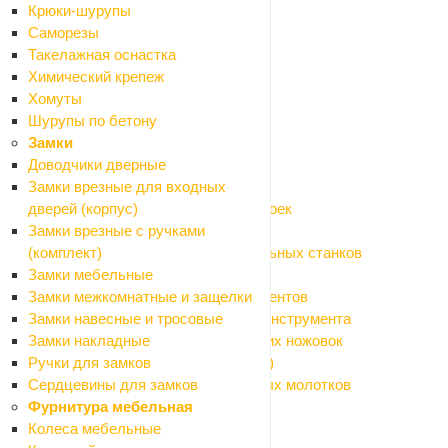
Кусторезы
Крюки-шурупы
Мойки высокого давления
Саморезы
Мотоприводы
Такелажная оснастка
Опрыскиватели
Химический крепеж
Пилы цепные
Хомуты
Расходные материалы и оснастка
Шурупы по бетону
Назад
Замки
Расходные материалы и оснастка
Доводчики дверные
Аккумуляторы, зарядные устройства
Замки врезные для входных
Аксессуары и моющие средства для моек
дверей (корпус)
Биты, насадки на шуруповерт
Замки врезные с ручками
Оснастка для болгарки (УШМ) и точильных станков
(комплект)
Оснастка для дрелей и граверов
Замки мебельные
Оснастка для измерительных инструментов
Замки межкомнатные и защелки
Оснастка для клеящего и крепежного инструмента
Замки навесные и тросовые
Оснастка для лобзиков и электрических ножовок
Замки накладные
Оснастка для мультитула (реноватора)
Ручки для замков
Оснастка для перфораторов и отбойных молотков
Сердцевины для замков
Оснастка для пил дисковых
Фурнитура мебельная
Оснастка для пылесосов
Колеса мебельные