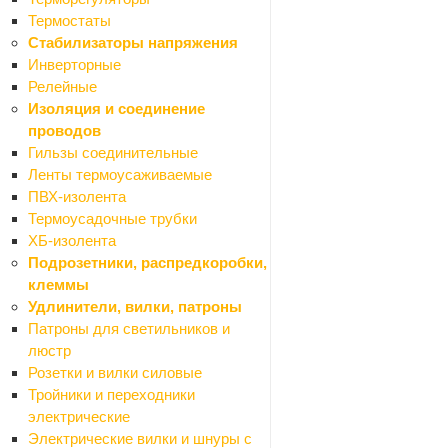
Акриловые
Термостаты
Панели для экранов
Стабилизаторы напряжения
Рамы для экранов
Инверторные
Стальные
Релейные
Санфаянс
Изоляция и соединение
Назад
проводов
Санфаянс
Гильзы соединительные
Биде
Ленты термоусаживаемые
Крышки (сиденья) на унитаз
ПВХ-изолента
Писсуары
Термоусадочные трубки
Раковины, умывальники
ХБ-изолента
Унитазы компакт
Подрозетники, распредкоробки,
Унитазы подвесные
клеммы
Унитазы напольные (чаша "генуа")
Удлинители, вилки, патроны
Крепления для унитазов
Патроны для светильников и
Прокладки
люстр
Лента бордюрная для ванн
Розетки и вилки силовые
Водоснабжение и отопление
Тройники и переходники
Назад
электрические
Водоснабжение и отопление
Электрические вилки и шнуры с
Котлы газовые и электрические