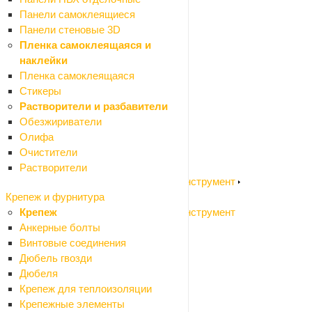
Шарнирно-губцевый инструмент
Панели самоклеящиеся
Резьбонарезной инструмент
Панели стеновые 3D
Столярный инструмент
Пленка самоклеящаяся и
Зажимный инструмент
наклейки
Такелаж
Пленка самоклеящаяся
Измерительный инструмент
Стикеры
Назад
Растворители и разбавители
Измерительный инструмент
Обезжириватели
Измерительный инструмент
Олифа
Измерительный инструмент ручной
Очистители
Разметочный инструмент
Растворители
Садовый электроинструмент и бензоинструмент
Назад
Крепеж и фурнитура
Садовый электроинструмент и бензоинструмент
Крепеж
Воздуходувки
Анкерные болты
Высоторезы
Винтовые соединения
Газонокосилки колесные
Дюбель гвозди
Газонокосилки ручные (триммеры)
Дюбеля
Измельчители садовые
Крепеж для теплоизоляции
Культиваторы
Крепежные элементы