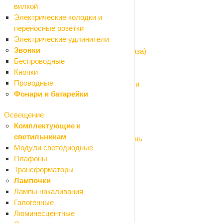
вилкой
Водоснабжение
Электрические колодки и
Назад
переносные розетки
Водоснабжение
Электрические удлинители
Водомеры и газовые счетчики
Звонки
Гибкая подводка (шланги для воды и газа)
Беспроводные
Запорная арматура
Кнопки
Изоляция для труб
Проводные
Трубы и фитинги из нержавеющей стали
Фонари и батарейки
Трубы и фитинги металлопластик
Трубы и фитинги ПНД
Освещение
Трубы и фитинги полипропилен
Комплектующие к
Фильтры для питьевой воды
светильникам
Фитинги и комплектующие бронза/латунь
Модули светодиодные
Фитинги стальные и чугунные
Плафоны
Система водяного отопления
Трансформаторы
Назад
Лампочки
Система водяного отопления
Лампы накаливания
Водяной теплый пол
Галогенные
Коллекторы и комплектующие
Люминесцентные
Насосы циркуляционные