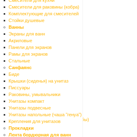
Смесители для кухни
Назад
Смесители для раковины (кобра)
Канализация наружная
Комплектующие для смесителей
Заглушки
Стойки душевые
Муфты
Ванны
Обратные клапаны
Экраны для ванн
Отводы
Акриловые
Переходники
Панели для экранов
Ревизия
Рамы для экранов
Тройники
Стальные
Трубы
Санфаянс
Кровля и водостоки
Биде
Назад
Крышки (сиденья) на унитаз
Кровля и водостоки
Писсуары
Водосточная система металлическая
Раковины, умывальники
Козырьки
Унитазы компакт
Поликарбонат
Унитазы подвесные
Профили для поликарбоната
Унитазы напольные (чаша "генуа")
Шайбы для поликарбоната (термошайбы)
Крепления для унитазов
Оргстекло
Прокладки
Пленки полиэтиленовые
Лента бордюрная для ванн