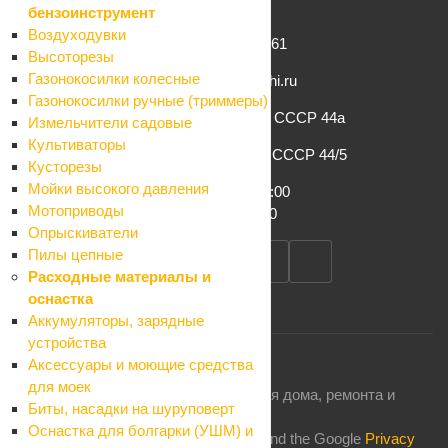
бензоинструмент
Воздуходувки
+7 (862) 261-61-61
Высоторезы
Газонокосилки колесные
info@komfort-sochi.ru
Газонокосилки ручные (триммеры)
г. Сочи, ул. Конституции СССР 44а
Измельчители садовые
Культиваторы
г. Сочи, ул. Конституции СССР 44/5
Кусторезы
Мойки высокого давления
Пн-Сб: 8:00 – 19:00
Мотоприводы
Вс: 8:00 – 17:00
Опрыскиватели
Пилы цепные
Расходные материалы и
оснастка
Аккумуляторы, зарядные
устройства
Аксессуары и моющие средства
для моек
2026 © Комфорт: магазин товаров для дома, ремонта и
Биты, насадки на шуруповерт
строительства
Оснастка для болгарки (УШМ) и
This site is protected by reCAPTCHA and the Google
Privacy