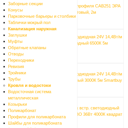
Заборные секции
Экран для профиля САВ251 ЭРА
Конусы
2206-2A матовый, 2м
Парковочные барьеры и столбики
81 ₽
Таблички мокрый пол
Канализация наружная
Заглушки
Лента светодиодная 24V 14,4Вт/м
Муфты
белый холодный 6500К 5м
Обратные клапаны
Smartbuy
Отводы
495 ₽
Переходники
Ревизия
Тройники
Лента светодиодная 24V 14,4Вт/м
Трубы
белый теплый 3000К 5м Smartbuy
Кровля и водостоки
495 ₽
Водосточная система
металлическая
Козырьки
Светильник встр. светодиодный
Поликарбонат
Фарлайт СВО 36Вт 4000К квадрат
Профили для поликарбоната
765 ₽
Шайбы для поликарбоната