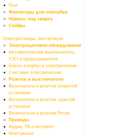
Кольца для шторок
Оси
Наборы для ванной
Фиксаторы для опалубки
Панели для ванной
Навесы под сварку
Полки для ванной
Сейфы
Поручни для ванной
Электротовары, вентиляция
Стаканы для зубных щеток
Электрощитовое оборудование
Рамы для ванны
Автоматические выключатели,
Сушилки для рук
УЗО и предохранители
Сиденья для ванной
Боксы и корпуса электрические
Шторки для ванной
Счетчики электрические
Душевые кабины, поддоны
Розетки и выключатели
Назад
Включатели и розетки открытой
Душевые кабины, поддоны
установки
Душевые двери
Включатели и розетки скрытой
Душевые кабины
установки
Душевые ограждения
Включатели и розетки Ретро
Душевые уголки
Провода
Поддоны
Аудио, ТВ и интернет
Уплотнители
Монтажные
Ролики для душевых кабин