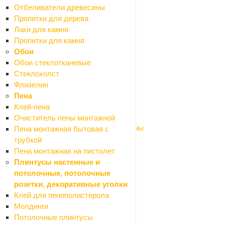
Ножницы по металлу эл.
Отбеливатели древесины
Отбойные молотки
Пропитки для дерева
Отвертки аккумуляторные
Лаки для камня
Перфораторы
Пропитки для камня
Пилы
Обои
Плиткорезы дисковые ручные
Обои стеклотканевые
Пылесосы строительные
Стеклохолст
Рубанки эл.
Флизелин
Сварочные аппараты
Пена
Фены технические (строительные)
Клей-пена
Фрезеры
Очиститель пены монтажной
Шлифмашины и полировальные машины
Пена монтажная бытовая с
Штроборезы
трубкой
Шуруповерты
Пена монтажная на пистолет
Станки
Плинтусы настенные и
Оборудование для мастерской
потолочные, потолочные
Назад
розетки, декоративные уголки
Оборудование для мастерской
Клей для пенополистерола
Автомобильные аксессуары
Молдинги
Верстаки, подставки, распоры
Потолочные плинтусы