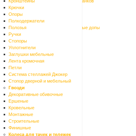
Оснастка для фрезеров, рубанков и станков
Кронштейны
Оснастка для садовых инструментов
Крючки
Пневмоинструмент
Опоры
Щетки графит (коллекторные)
Полкодержатели
Электроды, маски сварочные, сварочные допы
Полозья
Умный дом
Ручки
Сантехника
Стопоры
Назад
Уплотнители
Сантехника
Заглушки мебельные
Аксессуары для ванной
Лента кромочная
Назад
Петли
Аксессуары для ванной
Система стеллажей Джокер
Мыльницы
Стопор дверной и мебельный
Бумагодержатели
Гвозди
Карнизы для ванной
Декоративные обивочные
Вантузы
Ершеные
Ведра
Кровельные
Вешалки и крючки
Монтажные
Держатели
Строительные
Дозаторы
Финишные
Ершики
Колеса для тачек и тележек