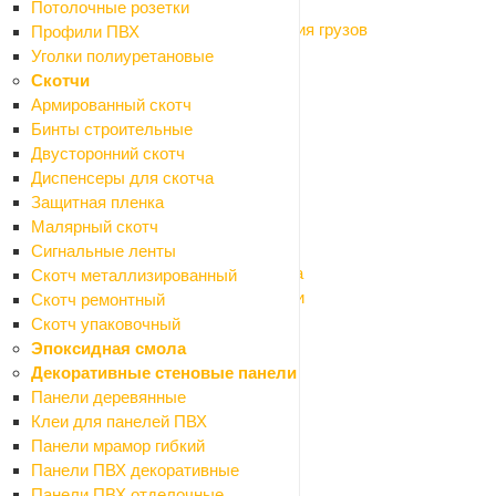
Магнитные крепления
Потолочные розетки
Оборудование для подъёма и крепления грузов
Профили ПВХ
Системы хранения
Уголки полиуретановые
Тачки и тележки
Скотчи
Лестницы
Армированный скотч
Паяльное оборудование
Бинты строительные
Инструмент ручной
Двусторонний скотч
Назад
Диспенсеры для скотча
Инструмент ручной
Защитная пленка
Емкости строительные
Малярный скотч
Инструмент малярно-штукатурный
Сигнальные ленты
Инструмент для резки кафеля и стекла
Скотч металлизированный
Инструмент для шлифования и заточки
Скотч ремонтный
Ключи гаечные, головки торцевые
Скотч упаковочный
Ломы, гвоздодеры, монтировки, кирки
Эпоксидная смола
Напильники, надфили
Декоративные стеновые панели
Ножи и лезвия
Панели деревянные
Ножницы бытовые
Клеи для панелей ПВХ
Ножницы по металлу
Панели мрамор гибкий
Отвертки
Панели ПВХ декоративные
Пистолеты для пены и герметиков
Панели ПВХ отделочные