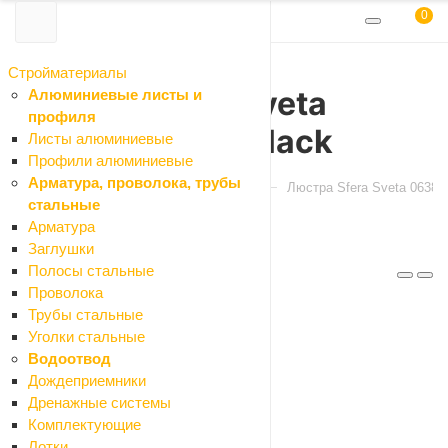
0
Стройматериалы
Люстра Sfera Sveta
Алюминиевые листы и
профиля
06382/2 Pearl black
Листы алюминиевые
Профили алюминиевые
Арматура, проволока, трубы
Главная
Каталог
Освещение
Люстра Sfera Sveta 06382/
стальные
Арматура
Заглушки
Артикул: 06382/2 Pearl black
Полосы стальные
Код: 105486
Проволока
Трубы стальные
Уголки стальные
Водоотвод
Характеристики
Дождеприемники
Отзывы
Дренажные системы
Как купить
Комплектующие
Оплата
Лотки