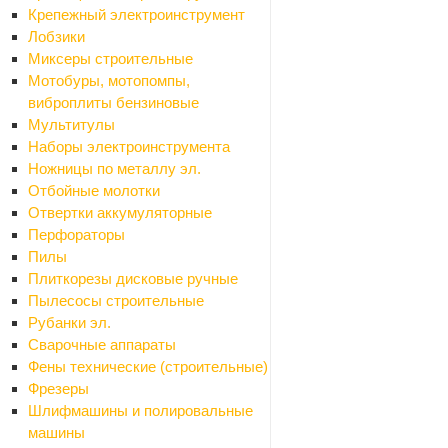
Крепежный электроинструмент
Лобзики
Миксеры строительные
Мотобуры, мотопомпы,
Вопрос
*
виброплиты бензиновые
Мультитулы
Наборы электроинструмента
Ножницы по металлу эл.
Отбойные молотки
Отвертки аккумуляторные
Перфораторы
Я согласен на
обработку персональных данных
Пилы
Плиткорезы дисковые ручные
Пылесосы строительные
ОТПРАВИТЬ
Рубанки эл.
Сварочные аппараты
Фены технические (строительные)
Фрезеры
Шлифмашины и полировальные
машины