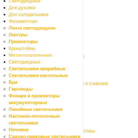
Светодиодные
Полотенцесушители
Для духовки
Радиаторы
Для холодильника
Шкафы коллекторные
Филаментная
Водонагреватели
Лента светодиодная
Назад
Люстры
Водонагреватели
Прожекторы
Водонагреватели накопительные
Кронштейны
Водонагреватели проточные
Металлогалогенные
Комплектующие для водонагревателей
Светодиодные
Канализационные трубы и фитинги
Светильники аварийные
Назад
Светильники настольные
Канализационные трубы и фитинги
Бра
Арматура для бачка унитаза (наливная и сливная)
Гирлянды
Арматура сливная (сифоны, гофры)
Фонари и прожекторы
Канализация внутренняя
аккумуляторные
Канализация наружная
Линейные светильники
Насосы системы водоснабжения
Настенно-потолочные
Назад
светильники
Насосы системы водоснабжения
Ночники
Баки расширительные и гидроаккумуляторы
Садово-парковые светильники
Насосы поверхностные