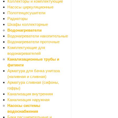
Сетки сварные
Коллекторы и комплектующие
Сетки тканные
Насосы циркуляционные
Стеклоткань
Полотенцесушители
Средства для укладки плитки
Радиаторы
Назад
Шкафы коллекторные
Средства для укладки плитки
Водонагреватели
Крестики для кафеля и СВП
Водонагреватели накопительные
Люки ревизионные
Водонагреватели проточные
Профили для плитки
Комплектующие для
Столярные изделия
водонагревателей
Назад
Канализационные трубы и
Столярные изделия
фитинги
Брус, доска
Арматура для бачка унитаза
Двери и комплектующие
(наливная и сливная)
Полки мебельные
Арматура сливная (сифоны,
Щиты мебельные
гофры)
Строительные блоки
Канализация внутренняя
Сухие смеси
Канализация наружная
Назад
Насосы системы
Сухие смеси
водоснабжения
Добавки
Баки расширительные и