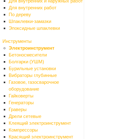
Для внутренних и наружных работ
Для внутренних работ
По дереву
Шпаклевки-замазки
Эпоксидные шпаклевки
Инструменты
Электроинструмент
Бетоносмесители
Болгарки (УШМ)
Бурильные установки
Вибраторы глубинные
Газовое, газосварочное
Ваше имя
*
оборудование
Гайковерты
Генераторы
Граверы
Телефон
*
Дрели сетевые
Клеящий электроинструмент
Компрессоры
Красящий электроинструмент
Email