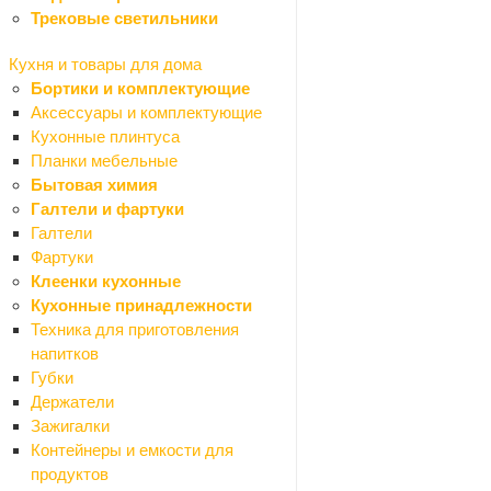
Трековые светильники
Насосы погружные
Герметизация труб
Кухня и товары для дома
Камины, печи, аксессуары
Бортики и комплектующие
Краски и декор
Аксессуары и комплектующие
Назад
Кухонные плинтуса
Краски и декор
Планки мебельные
Герметики
Бытовая химия
Назад
Галтели и фартуки
Герметики
Галтели
Силиконовые
Фартуки
Акриловые
Клеенки кухонные
Битумные
Кухонные принадлежности
Виброакустические
Техника для приготовления
Гибридные
напитков
Каучуковые
Губки
Полиуретановые
Держатели
Санитарные
Зажигалки
Силиконо-акриловые
Контейнеры и емкости для
Термостойкие
продуктов
Декор