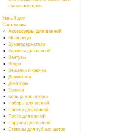
Полосы стальные
сварочные допы
Проволока
Трубы стальные
Умный дом
Уголки стальные
Сантехника
Водоотвод
Аксессуары для ванной
Назад
Мыльницы
Водоотвод
Бумагодержатели
Дождеприемники
Карнизы для ванной
Дренажные системы
Вантузы
Комплектующие
Ведра
Лотки
Вешалки и крючки
Люки
Держатели
Решетки
Дозаторы
Гидроизоляция
Ершики
Назад
Кольца для шторок
Гидроизоляция
Наборы для ванной
Битумные мастики
Панели для ванной
Битумный праймер
Полки для ванной
Гидроизоляционные ленты
Поручни для ванной
Гидроизоляция сухая
Стаканы для зубных щеток