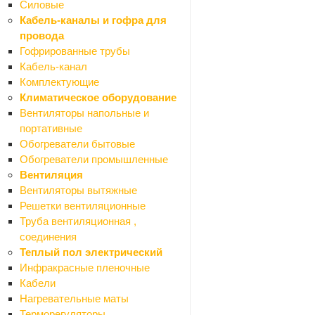
Силовые
Зеркала
Кабель-каналы и гофра для
Мебель для ванной комнаты
провода
Назад
Гофрированные трубы
Мебель для ванной комнаты
Кабель-канал
Тумбы
Комплектующие
Шкафы
Климатическое оборудование
Смесители
Вентиляторы напольные и
Назад
портативные
Смесители
Обогреватели бытовые
Смесители для биде
Обогреватели промышленные
Смесители для ванной
Вентиляция
Смесители для душа
Вентиляторы вытяжные
Смесители для кухни
Решетки вентиляционные
Смесители для раковины (кобра)
Труба вентиляционная ,
Комплектующие для смесителей
соединения
Стойки душевые
Теплый пол электрический
Ванны
Инфракрасные пленочные
Назад
Кабели
Ванны
Нагревательные маты
Экраны для ванн
Терморегуляторы