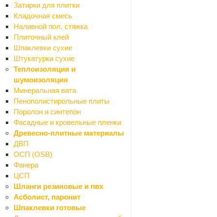
Затирки для плитки
Кладочная смесь
Наливной пол, стяжка
Ссылка на товар другого магазина
*
Плиточный клей
Шпаклевки сухие
Штукатурки сухие
Теплоизоляция и
Сообщение
шумоизоляция
Минеральная вата
Пенополистирольные плиты
Поролон и синтепон
Фасадные и кровельные пленки
Древесно-плитные материалы
ДВП
ОСП (OSB)
Я согласен на
обработку персональных данных
Фанера
ЦСП
ОТПРАВИТЬ
Шланги резиновые и пвх
Асболист, паронит
Шпаклевки готовые