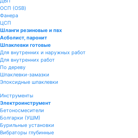
ДВП
ОСП (OSB)
Фанера
ЦСП
Шланги резиновые и пвх
Асболист, паронит
Шпаклевки готовые
Для внутренних и наружных работ
Для внутренних работ
По дереву
Шпаклевки-замазки
Эпоксидные шпаклевки
Инструменты
Электроинструмент
Бетоносмесители
Болгарки (УШМ)
Бурильные установки
Вибраторы глубинные