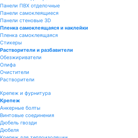
Панели ПВХ отделочные
Панели самоклеящиеся
Панели стеновые 3D
Пленка самоклеящаяся и наклейки
Пленка самоклеящаяся
Стикеры
Растворители и разбавители
Обезжириватели
Олифа
Очистители
Растворители
Крепеж и фурнитура
Крепеж
Анкерные болты
Винтовые соединения
Дюбель гвозди
Дюбеля
Крепеж для теплоизоляции