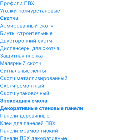
Профили ПВХ
Уголки полиуретановые
Скотчи
Армированный скотч
Бинты строительные
Двусторонний скотч
Диспенсеры для скотча
Защитная пленка
Малярный скотч
Сигнальные ленты
Скотч металлизированный
Скотч ремонтный
Скотч упаковочный
Эпоксидная смола
Декоративные стеновые панели
Панели деревянные
Клеи для панелей ПВХ
Панели мрамор гибкий
Панели ПВХ декоративные