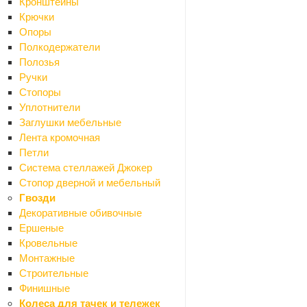
Кронштейны
Умный дом
Крючки
Сантехника
Опоры
Назад
Полкодержатели
Сантехника
Полозья
Аксессуары для ванной
Ручки
Назад
Стопоры
Аксессуары для ванной
Уплотнители
Мыльницы
Заглушки мебельные
Бумагодержатели
Лента кромочная
Карнизы для ванной
Петли
Вантузы
Система стеллажей Джокер
Ведра
Стопор дверной и мебельный
Вешалки и крючки
Гвозди
Держатели
Декоративные обивочные
Дозаторы
Ершеные
Ершики
Кровельные
Кольца для шторок
Монтажные
Наборы для ванной
Строительные
Панели для ванной
Финишные
Полки для ванной
Колеса для тачек и тележек
Поручни для ванной