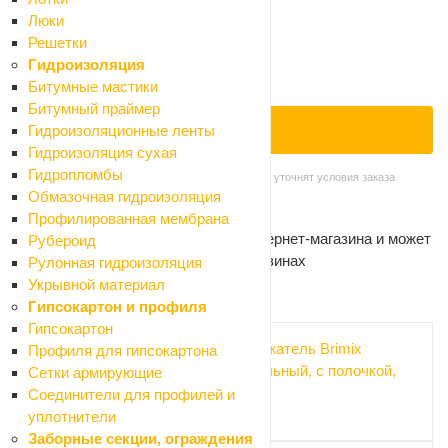
Оплата
Люки
Доставка
Решетки
Гидроизоляция
Нет в наличии
Битумные мастики
Нашли дешевле?
Битумный праймер
Гидроизоляционные ленты
ПОД ЗАКАЗ
Гидроизоляция сухая
Гидропломбы
Наши менеджеры обязательно свяжутся с вами и уточнят условия заказа
Самовывоз сегодня - бесплатно
Обмазочная гидроизоляция
Доставка завтра - от 300 ₽
Профилированная мембрана
Цена действительна только для интернет-магазина и может
Рубероид
отличаться от цен в розничных магазинах
Рулонная гидроизоляция
Укрывной материал
Рекомендуем
Гипсокартон и профиля
Гипсокартон
Бумагодержатель Brimix
Профиля для гипсокартона
антивандальный, с полочкой,
Сетки армирующие
хром
Соединители для профилей и
1 215 ₽
уплотнители
Заборные секции, ограждения