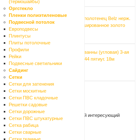
(термошайбы)
Оргстекло
Пленки полиэтиленовые
Полка для полотенец Belz нерж.
Подвесной потолок
сталь, брашированное золото
Европодвесы
4 410 ₽
Плинтусы
Плиты потолочные
Профили
Полка для ванны (угловая) 3-ая
Рейки
Санакс 75044 пятиуг. 18м
Подвесные светильники
нерж.сталь
Сайдинг
2 565 ₽
Сетки
Сетки для затенения
Сетки москитные
Сетки ПВС кладочные
Нужна консультация?
Решетки садовые
Сетки дорожные
Наши специалисты ответят на любой интересующий
Сетки ПВС штукатурные
вопрос
Сетка рабица
Сетки сварные
Сетки тканные
ЗАДАТЬ ВОПРОС