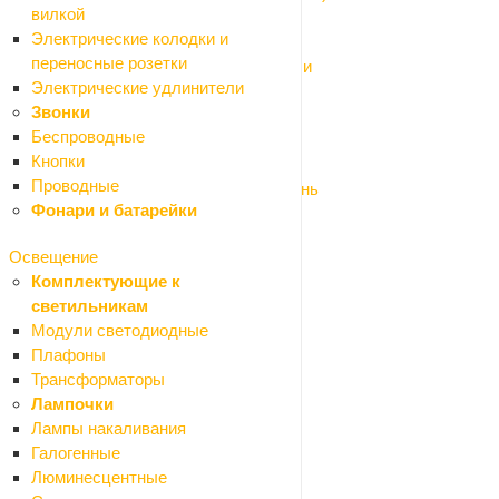
вилкой
Запорная арматура
Электрические колодки и
Изоляция для труб
переносные розетки
Трубы и фитинги из нержавеющей стали
Электрические удлинители
Трубы и фитинги металлопластик
Звонки
Трубы и фитинги ПНД
Беспроводные
Трубы и фитинги полипропилен
Кнопки
Фильтры для питьевой воды
Проводные
Фитинги и комплектующие бронза/латунь
Фонари и батарейки
Фитинги стальные и чугунные
Система водяного отопления
Освещение
Назад
Комплектующие к
Система водяного отопления
светильникам
Водяной теплый пол
Модули светодиодные
Коллекторы и комплектующие
Плафоны
Насосы циркуляционные
Трансформаторы
Полотенцесушители
Лампочки
Радиаторы
Лампы накаливания
Шкафы коллекторные
Галогенные
Водонагреватели
Люминесцентные
Назад