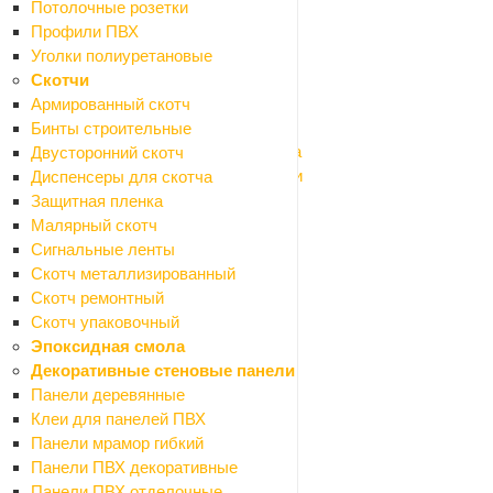
Паяльное оборудование
Потолочные розетки
Инструмент ручной
Профили ПВХ
Назад
Уголки полиуретановые
Инструмент ручной
Скотчи
Емкости строительные
Армированный скотч
Инструмент малярно-штукатурный
Бинты строительные
Инструмент для резки кафеля и стекла
Двусторонний скотч
Инструмент для шлифования и заточки
Диспенсеры для скотча
Ключи гаечные, головки торцевые
Защитная пленка
Ломы, гвоздодеры, монтировки, кирки
Малярный скотч
Напильники, надфили
Сигнальные ленты
Ножи и лезвия
Скотч металлизированный
Ножницы бытовые
Скотч ремонтный
Ножницы по металлу
Скотч упаковочный
Отвертки
Эпоксидная смола
Пистолеты для пены и герметиков
Декоративные стеновые панели
Шарнирно-губцевый инструмент
Панели деревянные
Резьбонарезной инструмент
Клеи для панелей ПВХ
Столярный инструмент
Панели мрамор гибкий
Зажимный инструмент
Панели ПВХ декоративные
Такелаж
Панели ПВХ отделочные