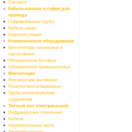
Силовые
Шкафы
Кабель-каналы и гофра для
Смесители
провода
Назад
Гофрированные трубы
Смесители
Кабель-канал
Смесители для биде
Комплектующие
Смесители для ванной
Климатическое оборудование
Смесители для душа
Вентиляторы напольные и
Смесители для кухни
портативные
Смесители для раковины (кобра)
Обогреватели бытовые
Комплектующие для смесителей
Обогреватели промышленные
Стойки душевые
Вентиляция
Ванны
Вентиляторы вытяжные
Назад
Решетки вентиляционные
Ванны
Труба вентиляционная ,
Экраны для ванн
соединения
Акриловые
Теплый пол электрический
Панели для экранов
Инфракрасные пленочные
Рамы для экранов
Кабели
Стальные
Нагревательные маты
Санфаянс
Терморегуляторы