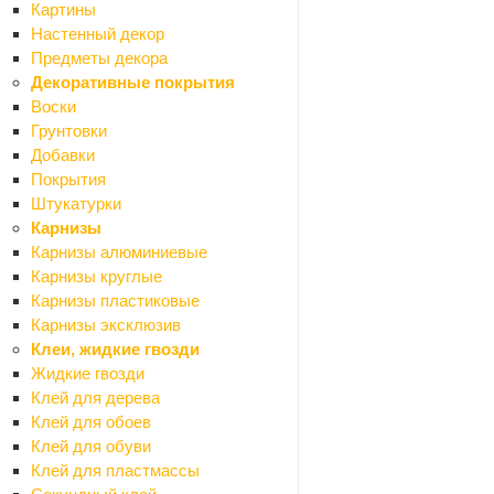
Фанера
Картины
ЦСП
Настенный декор
Шланги резиновые и пвх
Предметы декора
Асболист, паронит
Декоративные покрытия
Шпаклевки готовые
Воски
Назад
Грунтовки
Шпаклевки готовые
Добавки
Для внутренних и наружных работ
Покрытия
Для внутренних работ
Штукатурки
По дереву
Карнизы
Шпаклевки-замазки
Карнизы алюминиевые
Эпоксидные шпаклевки
Карнизы круглые
Инструменты
Карнизы пластиковые
Назад
Карнизы эксклюзив
Инструменты
Клеи, жидкие гвозди
Электроинструмент
Жидкие гвозди
Назад
Клей для дерева
Электроинструмент
Клей для обоев
Бетоносмесители
Клей для обуви
Болгарки (УШМ)
Клей для пластмассы
Бурильные установки