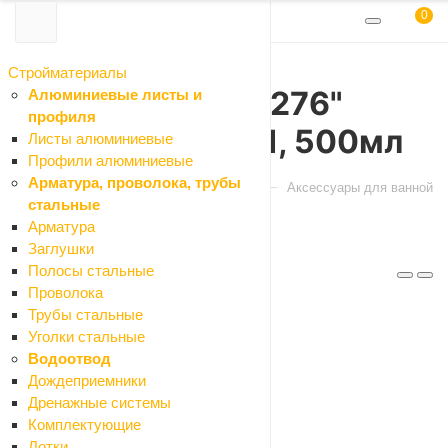
0
Стройматериалы
ДОЗАТОР "568-276"
Алюминиевые листы и
профиля
CRmixHS-40801, 500мл
Листы алюминиевые
Профили алюминиевые
Арматура, проволока, трубы
Главная
Каталог
Сантехника
Аксессуары для ванной
стальные
Арматура
Заглушки
Артикул: 568-276
Полосы стальные
Код: 042768
Проволока
Трубы стальные
Уголки стальные
Водоотвод
Описание
Дождеприемники
Характеристики
Дренажные системы
Отзывы
Комплектующие
Как купить
Лотки