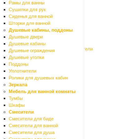
Укрывной материал
Рамы для ванны
Гипсокартон и профиля
Сушилки для рук
Назад
Сиденья для ванной
Гипсокартон и профиля
Шторки для ванной
Гипсокартон
Душевые кабины, поддоны
Профиля для гипсокартона
Душевые двери
Сетки армирующие
Душевые кабины
Соединители для профилей и уплотнители
Душевые ограждения
Заборные секции, ограждения
Душевые уголки
Назад
Поддоны
Заборные секции, ограждения
Уплотнители
Заборные секции
Ролики для душевых кабин
Конусы
Зеркала
Парковочные барьеры и столбики
Мебель для ванной комнаты
Таблички мокрый пол
Тумбы
Канализация наружная
Шкафы
Назад
Смесители
Канализация наружная
Смесители для биде
Заглушки
Смесители для ванной
Муфты
Смесители для душа
Обратные клапаны