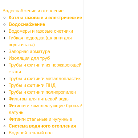
Плиты потолочные
Профили
Водоснабжение и отопление
Рейки
Котлы газовые и электрические
Подвесные светильники
Водоснабжение
Сайдинг
Водомеры и газовые счетчики
Сетки
Гибкая подводка (шланги для
Назад
воды и газа)
Сетки
Запорная арматура
Сетки для затенения
Изоляция для труб
Сетки москитные
Трубы и фитинги из нержавеющей
Сетки ПВС кладочные
стали
Решетки садовые
Трубы и фитинги металлопластик
Сетки дорожные
Трубы и фитинги ПНД
Сетки ПВС штукатурные
Трубы и фитинги полипропилен
Сетка рабица
Фильтры для питьевой воды
Сетки сварные
Фитинги и комплектующие бронза/
Сетки тканные
латунь
Стеклоткань
Фитинги стальные и чугунные
Средства для укладки плитки
Система водяного отопления
Назад
Водяной теплый пол