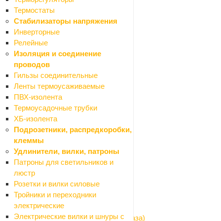
Назад
Термостаты
Санфаянс
Стабилизаторы напряжения
Биде
Инверторные
Крышки (сиденья) на унитаз
Релейные
Писсуары
Изоляция и соединение
Раковины, умывальники
проводов
Унитазы компакт
Гильзы соединительные
Унитазы подвесные
Ленты термоусаживаемые
Унитазы напольные (чаша "генуа")
ПВХ-изолента
Крепления для унитазов
Термоусадочные трубки
Прокладки
ХБ-изолента
Лента бордюрная для ванн
Подрозетники, распредкоробки,
Водоснабжение и отопление
клеммы
Назад
Удлинители, вилки, патроны
Водоснабжение и отопление
Патроны для светильников и
Котлы газовые и электрические
люстр
Водоснабжение
Розетки и вилки силовые
Назад
Тройники и переходники
Водоснабжение
электрические
Водомеры и газовые счетчики
Электрические вилки и шнуры с
Гибкая подводка (шланги для воды и газа)