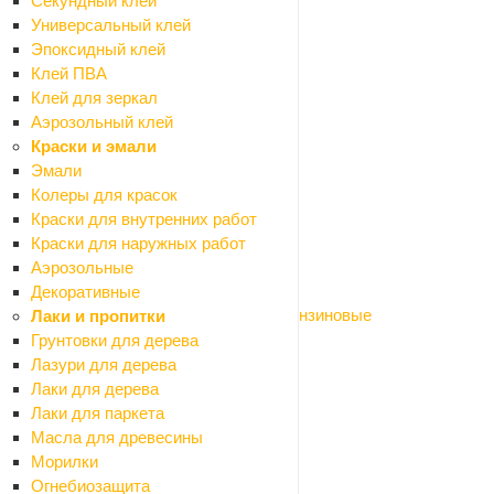
Секундный клей
Вибраторы глубинные
Универсальный клей
Газовое, газосварочное оборудование
Эпоксидный клей
Гайковерты
Клей ПВА
Генераторы
Клей для зеркал
Граверы
Аэрозольный клей
Дрели сетевые
Краски и эмали
Клеящий электроинструмент
Эмали
Компрессоры
Колеры для красок
Красящий электроинструмент
Краски для внутренних работ
Крепежный электроинструмент
Краски для наружных работ
Лобзики
Аэрозольные
Миксеры строительные
Декоративные
Мотобуры, мотопомпы, виброплиты бензиновые
Лаки и пропитки
Мультитулы
Грунтовки для дерева
Наборы электроинструмента
Лазури для дерева
Ножницы по металлу эл.
Лаки для дерева
Отбойные молотки
Лаки для паркета
Отвертки аккумуляторные
Масла для древесины
Перфораторы
Морилки
Пилы
Огнебиозащита