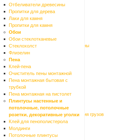
Плиткорезы дисковые ручные
Отбеливатели древесины
Пылесосы строительные
Пропитки для дерева
Рубанки эл.
Лаки для камня
Сварочные аппараты
Пропитки для камня
Фены технические (строительные)
Обои
Фрезеры
Обои стеклотканевые
Шлифмашины и полировальные машины
Стеклохолст
Штроборезы
Флизелин
Шуруповерты
Пена
Станки
Клей-пена
Оборудование для мастерской
Очиститель пены монтажной
Назад
Пена монтажная бытовая с
Оборудование для мастерской
трубкой
Автомобильные аксессуары
Пена монтажная на пистолет
Верстаки, подставки, распоры
Плинтусы настенные и
Магнитные крепления
потолочные, потолочные
Оборудование для подъёма и крепления грузов
розетки, декоративные уголки
Системы хранения
Клей для пенополистерола
Тачки и тележки
Молдинги
Лестницы
Потолочные плинтусы