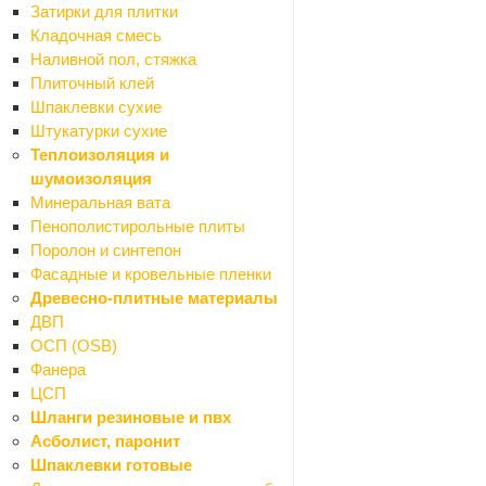
Затирки для плитки
Кладочная смесь
Сообщение
Наливной пол, стяжка
Плиточный клей
Шпаклевки сухие
Штукатурки сухие
Теплоизоляция и
шумоизоляция
Минеральная вата
Пенополистирольные плиты
Я согласен на
обработку персональных данных
Поролон и синтепон
Фасадные и кровельные пленки
ОТПРАВИТЬ
Древесно-плитные материалы
ДВП
ОСП (OSB)
Фанера
ЦСП
Шланги резиновые и пвх
Асболист, паронит
Шпаклевки готовые