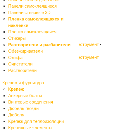
Измерительный инструмент
Панели самоклеящиеся
Назад
Панели стеновые 3D
Измерительный инструмент
Пленка самоклеящаяся и
Измерительный инструмент
наклейки
Измерительный инструмент ручной
Пленка самоклеящаяся
Разметочный инструмент
Стикеры
Садовый электроинструмент и бензоинструмент
Растворители и разбавители
Назад
Обезжириватели
Садовый электроинструмент и бензоинструмент
Олифа
Воздуходувки
Очистители
Высоторезы
Растворители
Газонокосилки колесные
Крепеж и фурнитура
Газонокосилки ручные (триммеры)
Крепеж
Измельчители садовые
Анкерные болты
Культиваторы
Винтовые соединения
Кусторезы
Дюбель гвозди
Мойки высокого давления
Дюбеля
Мотоприводы
Крепеж для теплоизоляции
Опрыскиватели
Крепежные элементы
Пилы цепные