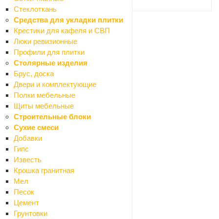
Стеклоткань
Средства для укладки плитки
Крестики для кафеля и СВП
Ваше имя
*
Люки ревизионные
Профили для плитки
Столярные изделия
Брус, доска
Телефон
*
Двери и комплектующие
Полки мебельные
Щиты мебельные
Строительные блоки
Email
Сухие смеси
Добавки
Гипс
Название товара
*
Известь
Крошка гранитная
Мел
Песок
Ссылка на товар другого магазина
*
Цемент
Грунтовки