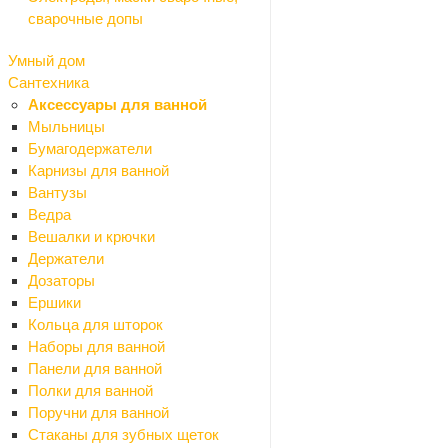
Назад
сварочные допы
Водоотвод
Дождеприемники
Умный дом
Дренажные системы
Сантехника
Комплектующие
Аксессуары для ванной
Лотки
Мыльницы
Люки
Бумагодержатели
Решетки
Карнизы для ванной
Гидроизоляция
Вантузы
Назад
Ведра
Гидроизоляция
Вешалки и крючки
Битумные мастики
Держатели
Битумный праймер
Дозаторы
Гидроизоляционные ленты
Ершики
Гидроизоляция сухая
Кольца для шторок
Гидропломбы
Наборы для ванной
Обмазочная гидроизоляция
Панели для ванной
Профилированная мембрана
Полки для ванной
Рубероид
Поручни для ванной
Рулонная гидроизоляция
Стаканы для зубных щеток