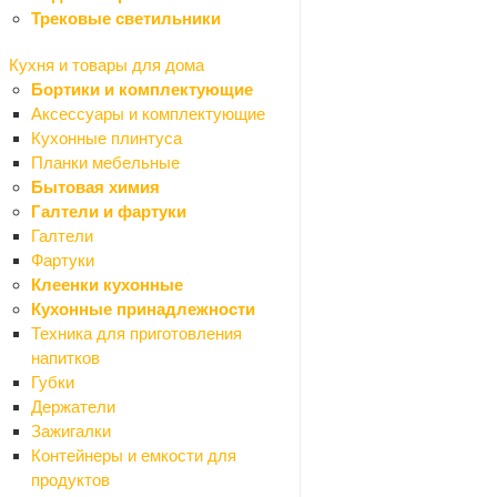
Трековые светильники
Краски и декор
Герметики
Кухня и товары для дома
Назад
Бортики и комплектующие
Герметики
Аксессуары и комплектующие
Силиконовые
Кухонные плинтуса
Акриловые
Планки мебельные
Битумные
Бытовая химия
Виброакустические
Галтели и фартуки
Гибридные
Галтели
Каучуковые
Фартуки
Полиуретановые
Клеенки кухонные
Санитарные
Кухонные принадлежности
Силиконо-акриловые
Техника для приготовления
Термостойкие
напитков
Декор
Губки
Назад
Держатели
Декор
Зажигалки
Декоративные панно
Контейнеры и емкости для
Картины
продуктов
Настенный декор