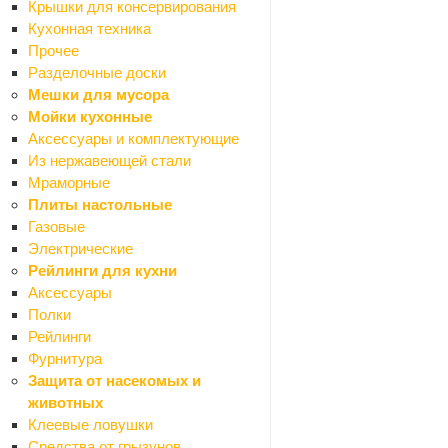
Крышки для консервирования
Предметы декора
Кухонная техника
Декоративные покрытия
Прочее
Назад
Разделочные доски
Декоративные покрытия
Мешки для мусора
Воски
Мойки кухонные
Грунтовки
Аксессуары и комплектующие
Добавки
Из нержавеющей стали
Покрытия
Мраморные
Штукатурки
Плиты настольные
Карнизы
Газовые
Назад
Электрические
Карнизы
Рейлинги для кухни
Карнизы алюминиевые
Аксессуары
Карнизы круглые
Полки
Карнизы пластиковые
Рейлинги
Карнизы эксклюзив
Фурнитура
Клеи, жидкие гвозди
Защита от насекомых и
Назад
животных
Клеи, жидкие гвозди
Клеевые ловушки
Жидкие гвозди
Средства от грызунов