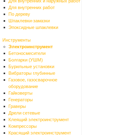
Для внутренних и наружных работ
Для внутренних работ
По дереву
Шпаклевки-замазки
Эпоксидные шпаклевки
Инструменты
Электроинструмент
Ваше имя
*
Бетоносмесители
Болгарки (УШМ)
Бурильные установки
Вибраторы глубинные
Телефон
*
Газовое, газосварочное
оборудование
Гайковерты
Генераторы
Email
Граверы
Дрели сетевые
Клеящий электроинструмент
Компрессоры
Вопрос
*
Красящий электроинструмент