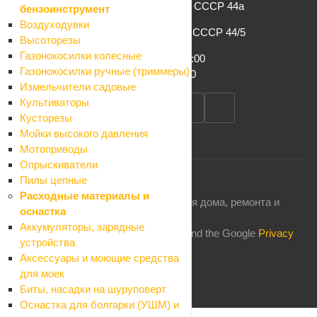
г. Сочи, ул. Конституции СССР 44а
бензоинструмент
Воздуходувки
г. Сочи, ул. Конституции СССР 44/5
Высоторезы
Газонокосилки колесные
Пн-Сб: 8:00 – 19:00
Газонокосилки ручные (триммеры)
Вс: 8:00 – 17:00
Измельчители садовые
Культиваторы
Кусторезы
Мойки высокого давления
Мотоприводы
Опрыскиватели
Пилы цепные
Расходные материалы и
2026 © Комфорт: магазин товаров для дома, ремонта и
оснастка
строительства
Аккумуляторы, зарядные
This site is protected by reCAPTCHA and the Google
Privacy
устройства
Policy
and
Terms of Service
apply.
Аксессуары и моющие средства
для моек
Биты, насадки на шуруповерт
Оснастка для болгарки (УШМ) и
Каталог