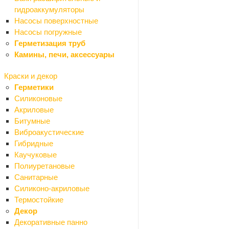
Цемент
гидроаккумуляторы
Грунтовки
Насосы поверхностные
Затирки для плитки
Насосы погружные
Кладочная смесь
Герметизация труб
Наливной пол, стяжка
Камины, печи, аксессуары
Плиточный клей
Шпаклевки сухие
Краски и декор
Штукатурки сухие
Герметики
Теплоизоляция и шумоизоляция
Силиконовые
Назад
Акриловые
Теплоизоляция и шумоизоляция
Битумные
Минеральная вата
Виброакустические
Пенополистирольные плиты
Гибридные
Поролон и синтепон
Каучуковые
Фасадные и кровельные пленки
Полиуретановые
Древесно-плитные материалы
Санитарные
Назад
Силиконо-акриловые
Древесно-плитные материалы
Термостойкие
ДВП
Декор
ОСП (OSB)
Декоративные панно