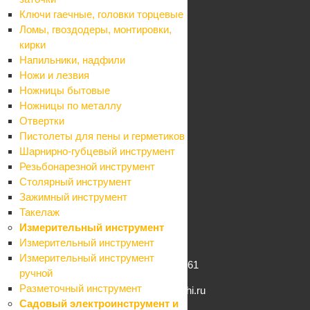
Карьера
Ключи гаечные, головки торцевые
Контакты
Ломы, гвоздодеры, монтировки,
Партнеры
кирки
Карта сайта
Напильники, надфили
Информация
Ножи и лезвия
Контакты
Ножницы бытовые
Условия оплаты
Ножницы по металлу
Условия доставки
Отвертки
Гарантия на товар
Пистолеты для пены и герметиков
Реквизиты
Шарнирно-губцевый инструмент
Политика
Резьбонарезной инструмент
Помощь
Столярный инструмент
Условия оплаты
Зажимный инструмент
Условия доставки
Такелаж
Гарантия на товар
Измерительный инструмент
Вопрос-ответ
Измерительный инструмент
Измерительный инструмент
+7 (862) 261-61-61
ручной
Разметочный инструмент
info@komfort-sochi.ru
Садовый электроинструмент и