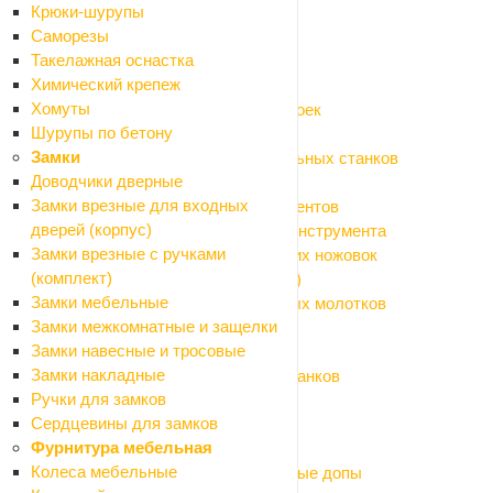
Крюки-шурупы
Расходные материалы и оснастка
Саморезы
Назад
Такелажная оснастка
Расходные материалы и оснастка
Химический крепеж
Аккумуляторы, зарядные устройства
Хомуты
Аксессуары и моющие средства для моек
Шурупы по бетону
Биты, насадки на шуруповерт
Замки
Оснастка для болгарки (УШМ) и точильных станков
Доводчики дверные
Оснастка для дрелей и граверов
Замки врезные для входных
Оснастка для измерительных инструментов
дверей (корпус)
Оснастка для клеящего и крепежного инструмента
Замки врезные с ручками
Оснастка для лобзиков и электрических ножовок
(комплект)
Оснастка для мультитула (реноватора)
Замки мебельные
Оснастка для перфораторов и отбойных молотков
Замки межкомнатные и защелки
Оснастка для пил дисковых
Замки навесные и тросовые
Оснастка для пылесосов
Замки накладные
Оснастка для фрезеров, рубанков и станков
Ручки для замков
Оснастка для садовых инструментов
Сердцевины для замков
Пневмоинструмент
Фурнитура мебельная
Щетки графит (коллекторные)
Колеса мебельные
Электроды, маски сварочные, сварочные допы