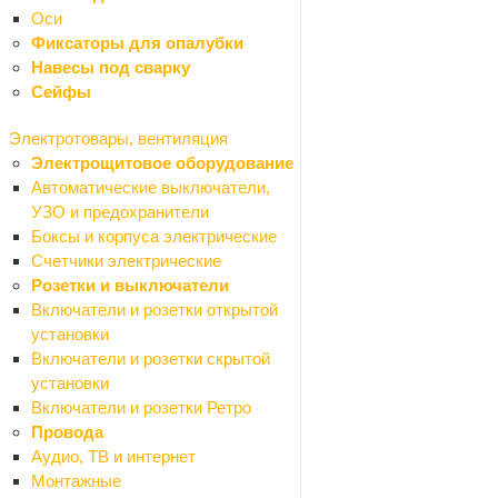
Оси
Стаканы для зубных щеток
Фиксаторы для опалубки
Рамы для ванны
Навесы под сварку
Сушилки для рук
Сейфы
Сиденья для ванной
Шторки для ванной
Электротовары, вентиляция
Душевые кабины, поддоны
Электрощитовое оборудование
Назад
Автоматические выключатели,
Душевые кабины, поддоны
УЗО и предохранители
Душевые двери
Боксы и корпуса электрические
Душевые кабины
Счетчики электрические
Душевые ограждения
Розетки и выключатели
Душевые уголки
Включатели и розетки открытой
Поддоны
установки
Уплотнители
Включатели и розетки скрытой
Ролики для душевых кабин
установки
Зеркала
Включатели и розетки Ретро
Мебель для ванной комнаты
Провода
Назад
Аудио, ТВ и интернет
Мебель для ванной комнаты
Монтажные
Тумбы