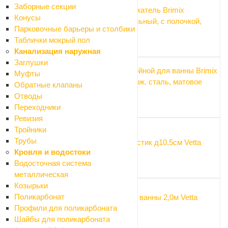
Заборные секции
Бумагодержатель Brimix
Конусы
антивандальный, с полочкой,
Парковочные барьеры и столбики
черный
Таблички мокрый пол
945 ₽
Канализация наружная
Заглушки
Крючок двойной для ванны Brimix
Муфты
самокл. нерж. сталь, матовое
Обратные клапаны
золото
Отводы
117 ₽
Переходники
Ревизия
Тройники
Трубы
Вантуз пластик д10,5см Vetta
Кровля и водостоки
94.50 ₽
Водосточная система
металлическая
Козырьки
Поликарбонат
Карниз для ванны 2,0м Vetta
Профили для поликарбоната
черный
Шайбы для поликарбоната
351 ₽