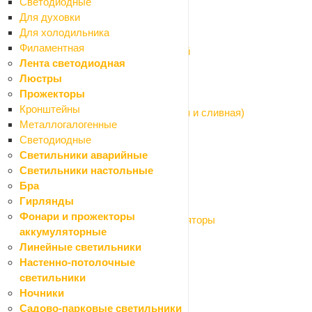
Светодиодные
Водонагреватели
Для духовки
Водонагреватели накопительные
Для холодильника
Водонагреватели проточные
Филаментная
Комплектующие для водонагревателей
Лента светодиодная
Канализационные трубы и фитинги
Люстры
Назад
Прожекторы
Канализационные трубы и фитинги
Кронштейны
Арматура для бачка унитаза (наливная и сливная)
Металлогалогенные
Арматура сливная (сифоны, гофры)
Светодиодные
Канализация внутренняя
Светильники аварийные
Канализация наружная
Светильники настольные
Насосы системы водоснабжения
Бра
Назад
Гирлянды
Насосы системы водоснабжения
Фонари и прожекторы
Баки расширительные и гидроаккумуляторы
аккумуляторные
Насосы поверхностные
Линейные светильники
Насосы погружные
Настенно-потолочные
Герметизация труб
светильники
Камины, печи, аксессуары
Ночники
Краски и декор
Садово-парковые светильники
Назад