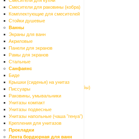
Смесители для кухни
Отводы
Смесители для раковины (кобра)
Переходники
Комплектующие для смесителей
Ревизия
Стойки душевые
Тройники
Ванны
Трубы
Экраны для ванн
Кровля и водостоки
Акриловые
Назад
Панели для экранов
Кровля и водостоки
Рамы для экранов
Водосточная система металлическая
Стальные
Козырьки
Санфаянс
Поликарбонат
Биде
Профили для поликарбоната
Крышки (сиденья) на унитаз
Шайбы для поликарбоната (термошайбы)
Писсуары
Оргстекло
Раковины, умывальники
Пленки полиэтиленовые
Унитазы компакт
Подвесной потолок
Унитазы подвесные
Назад
Унитазы напольные (чаша "генуа")
Подвесной потолок
Крепления для унитазов
Европодвесы
Прокладки
Плинтусы
Лента бордюрная для ванн