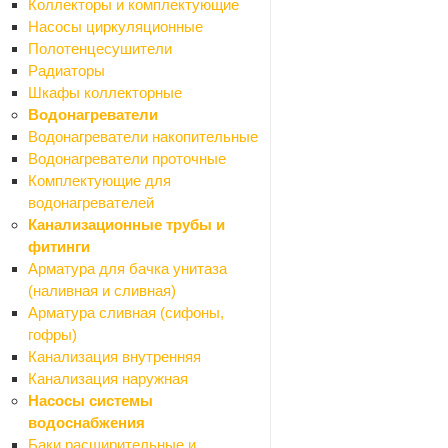
Средства для укладки плитки
Коллекторы и комплектующие
Крестики для кафеля и СВП
Насосы циркуляционные
Люки ревизионные
Полотенцесушители
Профили для плитки
Радиаторы
Столярные изделия
Шкафы коллекторные
Назад
Водонагреватели
Столярные изделия
Водонагреватели накопительные
Брус, доска
Водонагреватели проточные
Двери и комплектующие
Комплектующие для
Полки мебельные
водонагревателей
Щиты мебельные
Канализационные трубы и
Строительные блоки
фитинги
Сухие смеси
Арматура для бачка унитаза
Назад
(наливная и сливная)
Сухие смеси
Арматура сливная (сифоны,
Добавки
гофры)
Гипс
Канализация внутренняя
Известь
Канализация наружная
Крошка гранитная
Насосы системы
Мел
водоснабжения
Песок
Баки расширительные и