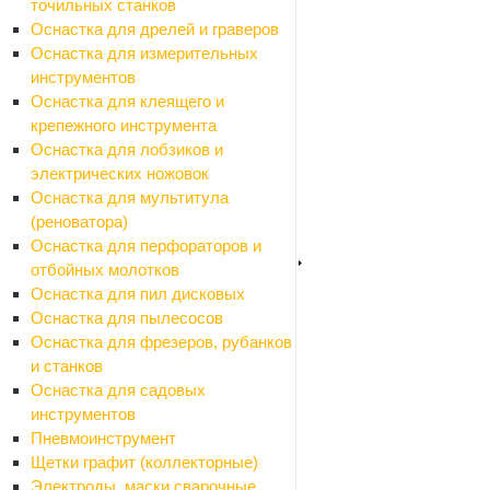
точильных станков
Назад
Оснастка для дрелей и граверов
Каталог
Оснастка для измерительных
Стройматериалы
инструментов
Назад
Оснастка для клеящего и
Стройматериалы
крепежного инструмента
Алюминиевые листы и профиля
Оснастка для лобзиков и
Назад
электрических ножовок
Алюминиевые листы и профиля
Оснастка для мультитула
Листы алюминиевые
(реноватора)
Профили алюминиевые
Оснастка для перфораторов и
Арматура, проволока, трубы стальные
отбойных молотков
Назад
Оснастка для пил дисковых
Арматура, проволока, трубы стальные
Оснастка для пылесосов
Арматура
Оснастка для фрезеров, рубанков
Заглушки
и станков
Полосы стальные
Оснастка для садовых
Проволока
инструментов
Трубы стальные
Пневмоинструмент
Уголки стальные
Щетки графит (коллекторные)
Водоотвод
Электроды, маски сварочные,