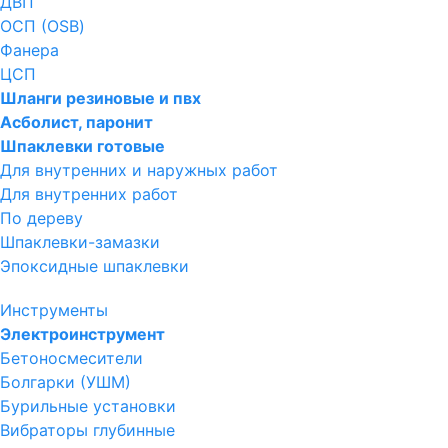
ДВП
ОСП (OSB)
Фанера
ЦСП
Шланги резиновые и пвх
Асболист, паронит
Шпаклевки готовые
Для внутренних и наружных работ
Для внутренних работ
По дереву
Шпаклевки-замазки
Эпоксидные шпаклевки
Инструменты
Электроинструмент
Бетоносмесители
Болгарки (УШМ)
Бурильные установки
Вибраторы глубинные