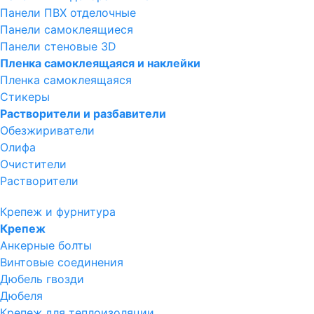
Панели ПВХ отделочные
Панели самоклеящиеся
Панели стеновые 3D
Пленка самоклеящаяся и наклейки
Пленка самоклеящаяся
Стикеры
Растворители и разбавители
Обезжириватели
Олифа
Очистители
Растворители
Крепеж и фурнитура
Крепеж
Анкерные болты
Винтовые соединения
Дюбель гвозди
Дюбеля
Крепеж для теплоизоляции