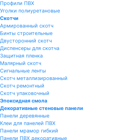
Профили ПВХ
Уголки полиуретановые
Скотчи
Армированный скотч
Бинты строительные
Двусторонний скотч
Диспенсеры для скотча
Защитная пленка
Малярный скотч
Сигнальные ленты
Скотч металлизированный
Скотч ремонтный
Скотч упаковочный
Эпоксидная смола
Декоративные стеновые панели
Панели деревянные
Клеи для панелей ПВХ
Панели мрамор гибкий
Панели ПВХ декоративные