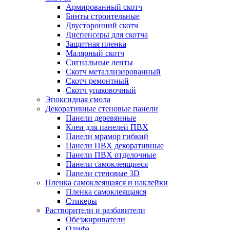
Армированный скотч
Бинты строительные
Двусторонний скотч
Диспенсеры для скотча
Защитная пленка
Малярный скотч
Сигнальные ленты
Скотч металлизированный
Скотч ремонтный
Скотч упаковочный
Эпоксидная смола
Декоративные стеновые панели
Панели деревянные
Клеи для панелей ПВХ
Панели мрамор гибкий
Панели ПВХ декоративные
Панели ПВХ отделочные
Панели самоклеящиеся
Панели стеновые 3D
Пленка самоклеящаяся и наклейки
Пленка самоклеящаяся
Стикеры
Растворители и разбавители
Обезжириватели
Олифа