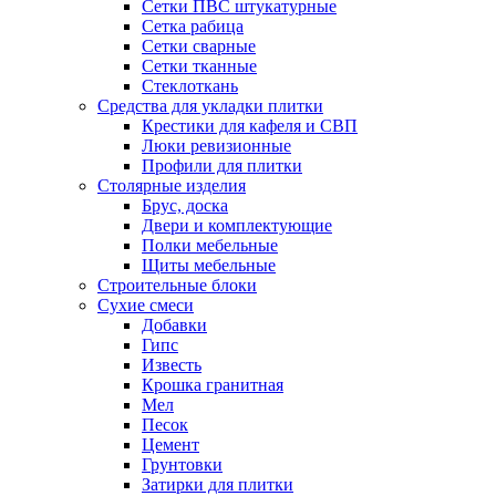
Сетки ПВС штукатурные
Сетка рабица
Сетки сварные
Сетки тканные
Стеклоткань
Средства для укладки плитки
Крестики для кафеля и СВП
Люки ревизионные
Профили для плитки
Столярные изделия
Брус, доска
Двери и комплектующие
Полки мебельные
Щиты мебельные
Строительные блоки
Сухие смеси
Добавки
Гипс
Известь
Крошка гранитная
Мел
Песок
Цемент
Грунтовки
Затирки для плитки