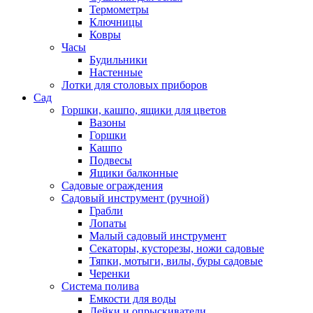
Термометры
Ключницы
Ковры
Часы
Будильники
Настенные
Лотки для столовых приборов
Сад
Горшки, кашпо, ящики для цветов
Вазоны
Горшки
Кашпо
Подвесы
Ящики балконные
Садовые ограждения
Садовый инструмент (ручной)
Грабли
Лопаты
Малый садовый инструмент
Секаторы, кусторезы, ножи садовые
Тяпки, мотыги, вилы, буры садовые
Черенки
Система полива
Емкости для воды
Лейки и опрыскиватели