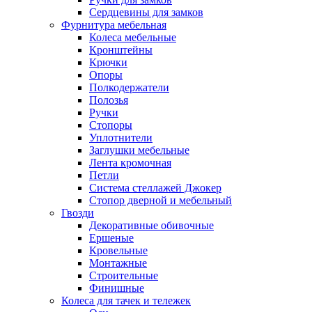
Сердцевины для замков
Фурнитура мебельная
Колеса мебельные
Кронштейны
Крючки
Опоры
Полкодержатели
Полозья
Ручки
Стопоры
Уплотнители
Заглушки мебельные
Лента кромочная
Петли
Система стеллажей Джокер
Стопор дверной и мебельный
Гвозди
Декоративные обивочные
Ершеные
Кровельные
Монтажные
Строительные
Финишные
Колеса для тачек и тележек