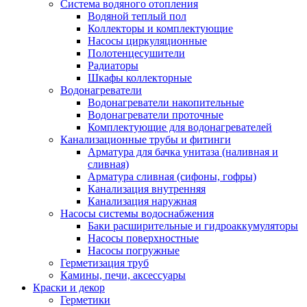
Система водяного отопления
Водяной теплый пол
Коллекторы и комплектующие
Насосы циркуляционные
Полотенцесушители
Радиаторы
Шкафы коллекторные
Водонагреватели
Водонагреватели накопительные
Водонагреватели проточные
Комплектующие для водонагревателей
Канализационные трубы и фитинги
Арматура для бачка унитаза (наливная и
сливная)
Арматура сливная (сифоны, гофры)
Канализация внутренняя
Канализация наружная
Насосы системы водоснабжения
Баки расширительные и гидроаккумуляторы
Насосы поверхностные
Насосы погружные
Герметизация труб
Камины, печи, аксессуары
Краски и декор
Герметики