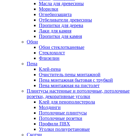
Масла для древесины
Морилки
Огнебиозащита
Отбеливатели древесины
Пропитки для дерева
Лаки для камня
Пропитки для камня
Обои
Обои стеклотканевые
Стеклохолст
Флизелин
Пена
Клей-пена
Очиститель пены монтажной
Пена монтажная бытовая с трубкой
Пена монтажная на пистолет
Плинтусы настенные и потолочные, потолочные
розетки, декоративные уголки
Клей для пенополистерола
Молдинги
Потолочные плинтусы
Потолочные розетки
Профили ПВХ
Уголки полиуретановые
Скотчи