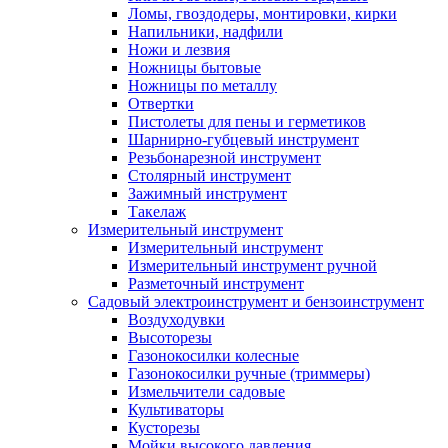
Ломы, гвоздодеры, монтировки, кирки
Напильники, надфили
Ножи и лезвия
Ножницы бытовые
Ножницы по металлу
Отвертки
Пистолеты для пены и герметиков
Шарнирно-губцевый инструмент
Резьбонарезной инструмент
Столярный инструмент
Зажимный инструмент
Такелаж
Измерительный инструмент
Измерительный инструмент
Измерительный инструмент ручной
Разметочный инструмент
Садовый электроинструмент и бензоинструмент
Воздуходувки
Высоторезы
Газонокосилки колесные
Газонокосилки ручные (триммеры)
Измельчители садовые
Культиваторы
Кусторезы
Мойки высокого давления