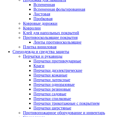
Вспененная
Вспененная фольгированная
Листовая
Пробковая
Ковровые дорожки
Ковролин
Клей для напольных покрытий
Противоскользящие покрытия
Ленты противоскользящие
Плитка виниловая
Спецодежда и средства защиты
Перчатки и рукавицы
Перчатки противоударные
Краги
Перчатки диэлектрические
Перчатки кожаные
Перчатки латексные
Перчатки одноразовые
Перчатки резиновые
Перчатки садовые
Перчатки спилковые
Перчатки трикотажные с покрытием
Перчатки шерстяные
Противопожарное оборудование и инвентарь