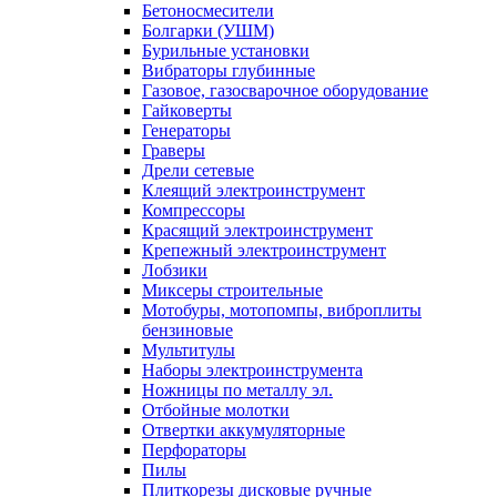
Бетоносмесители
Болгарки (УШМ)
Бурильные установки
Вибраторы глубинные
Газовое, газосварочное оборудование
Гайковерты
Генераторы
Граверы
Дрели сетевые
Клеящий электроинструмент
Компрессоры
Красящий электроинструмент
Крепежный электроинструмент
Лобзики
Миксеры строительные
Мотобуры, мотопомпы, виброплиты
бензиновые
Мультитулы
Наборы электроинструмента
Ножницы по металлу эл.
Отбойные молотки
Отвертки аккумуляторные
Перфораторы
Пилы
Плиткорезы дисковые ручные