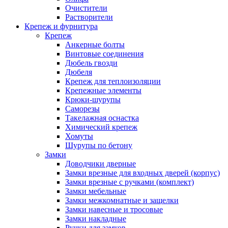
Очистители
Растворители
Крепеж и фурнитура
Крепеж
Анкерные болты
Винтовые соединения
Дюбель гвозди
Дюбеля
Крепеж для теплоизоляции
Крепежные элементы
Крюки-шурупы
Саморезы
Такелажная оснастка
Химический крепеж
Хомуты
Шурупы по бетону
Замки
Доводчики дверные
Замки врезные для входных дверей (корпус)
Замки врезные с ручками (комплект)
Замки мебельные
Замки межкомнатные и защелки
Замки навесные и тросовые
Замки накладные
Ручки для замков