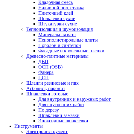
Кладочная смесь
Наливной пол, стяжка
Плиточный клей
Шпаклевки сухие
Штукатурки сухие
Теплоизоляция и шумоизоляция
Минеральная вата
Пенополистирольные плиты
Поролон и синтепон
Фасадные и кровельные пленки
Древесно-плитные материалы
ДВП
ОСП (OSB)
Фанера
ЦСП
Шланги резиновые и пвх
Асболист, паронит
Шпаклевки готовые
Для внутренних и наружных работ
Для внутренних работ
По дереву
Шпаклевки-замазки
Эпоксидные шпаклевки
Инструменты
Электроинструмент