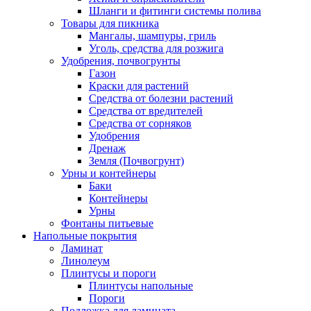
Шланги и фитинги системы полива
Товары для пикника
Мангалы, шампуры, гриль
Уголь, средства для розжига
Удобрения, почвогрунты
Газон
Краски для растений
Средства от болезни растений
Средства от вредителей
Средства от сорняков
Удобрения
Дренаж
Земля (Почвогрунт)
Урны и контейнеры
Баки
Контейнеры
Урны
Фонтаны питьевые
Напольные покрытия
Ламинат
Линолеум
Плинтусы и пороги
Плинтусы напольные
Пороги
Подложка для ламината