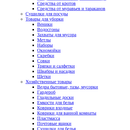
Средства от кротов
Средства от муравьев и тараканов
Сушилки для посуды
Товары для уборки
Веники
Водосгоны
Захваты для мусора
Метлы
Наборы
Окномойки
Скребки
Совки
Тряпки и салфетки
Швабры и насадки
Щетки
Хозяйственные товары
Ведра бытовые, тазы, мусорки
Гардероб
Гладильные доски
Емкости для белья
Коврики входные
Коврики для ванной комнаты
Пластмасса
Почтовые ящики
Сушилки для белья