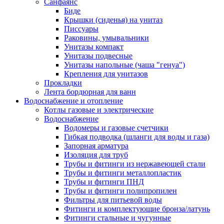
Санфаянс
Биде
Крышки (сиденья) на унитаз
Писсуары
Раковины, умывальники
Унитазы компакт
Унитазы подвесные
Унитазы напольные (чаша "генуа")
Крепления для унитазов
Прокладки
Лента бордюрная для ванн
Водоснабжение и отопление
Котлы газовые и электрические
Водоснабжение
Водомеры и газовые счетчики
Гибкая подводка (шланги для воды и газа)
Запорная арматура
Изоляция для труб
Трубы и фитинги из нержавеющей стали
Трубы и фитинги металлопластик
Трубы и фитинги ПНД
Трубы и фитинги полипропилен
Фильтры для питьевой воды
Фитинги и комплектующие бронза/латунь
Фитинги стальные и чугунные