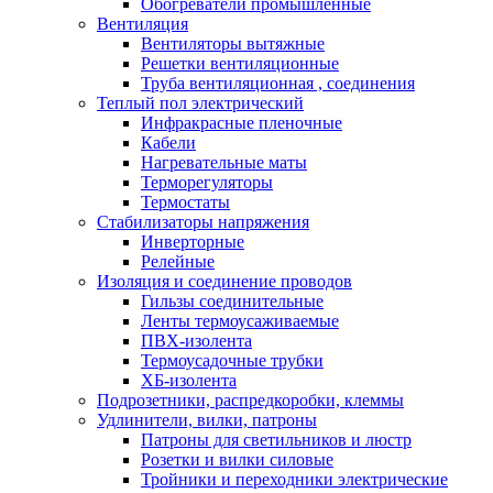
Обогреватели промышленные
Вентиляция
Вентиляторы вытяжные
Решетки вентиляционные
Труба вентиляционная , соединения
Теплый пол электрический
Инфракрасные пленочные
Кабели
Нагревательные маты
Терморегуляторы
Термостаты
Стабилизаторы напряжения
Инверторные
Релейные
Изоляция и соединение проводов
Гильзы соединительные
Ленты термоусаживаемые
ПВХ-изолента
Термоусадочные трубки
ХБ-изолента
Подрозетники, распредкоробки, клеммы
Удлинители, вилки, патроны
Патроны для светильников и люстр
Розетки и вилки силовые
Тройники и переходники электрические