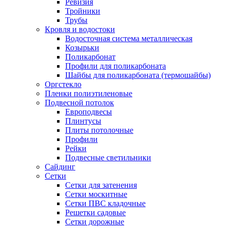
Ревизия
Тройники
Трубы
Кровля и водостоки
Водосточная система металлическая
Козырьки
Поликарбонат
Профили для поликарбоната
Шайбы для поликарбоната (термошайбы)
Оргстекло
Пленки полиэтиленовые
Подвесной потолок
Европодвесы
Плинтусы
Плиты потолочные
Профили
Рейки
Подвесные светильники
Сайдинг
Сетки
Сетки для затенения
Сетки москитные
Сетки ПВС кладочные
Решетки садовые
Сетки дорожные