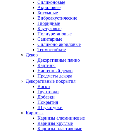
Силиконовые
Акриловые
Битумные
Виброакустические
Гибридные
Каучуковые
Полиуретановые
Санитарные
Силиконо-акриловые
Термостойкие
Декор
Декоративные панно
Картины
Настенный декор
Предметы декора
Декоративные покрытия
Воски
Грунтовки
Добавки
Покрытия
Штукатурки
Карнизы
Карнизы алюминиевые
Карнизы круглые
Карнизы пластиковые