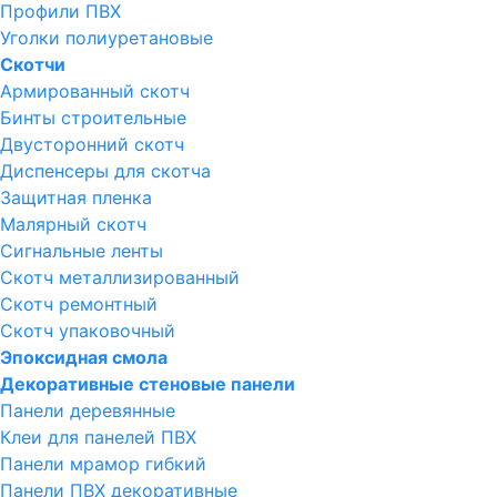
Профили ПВХ
Уголки полиуретановые
Скотчи
Армированный скотч
Бинты строительные
Двусторонний скотч
Диспенсеры для скотча
Защитная пленка
Малярный скотч
Сигнальные ленты
Скотч металлизированный
Скотч ремонтный
Скотч упаковочный
Эпоксидная смола
Декоративные стеновые панели
Панели деревянные
Клеи для панелей ПВХ
Панели мрамор гибкий
Панели ПВХ декоративные