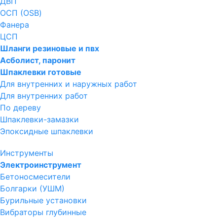
ДВП
ОСП (OSB)
Фанера
ЦСП
Шланги резиновые и пвх
Асболист, паронит
Шпаклевки готовые
Для внутренних и наружных работ
Для внутренних работ
По дереву
Шпаклевки-замазки
Эпоксидные шпаклевки
Инструменты
Электроинструмент
Бетоносмесители
Болгарки (УШМ)
Бурильные установки
Вибраторы глубинные