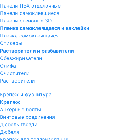
Панели ПВХ отделочные
Панели самоклеящиеся
Панели стеновые 3D
Пленка самоклеящаяся и наклейки
Пленка самоклеящаяся
Стикеры
Растворители и разбавители
Обезжириватели
Олифа
Очистители
Растворители
Крепеж и фурнитура
Крепеж
Анкерные болты
Винтовые соединения
Дюбель гвозди
Дюбеля
Крепеж для теплоизоляции