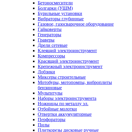
Бетоносмесители
Болгарки (УШМ)
Бурильные установки
Вибраторы глубинные
Газовое, газосварочное оборудование
Гайковерты
Генераторы
Граверы
Дрели сетевые
Клеящий электроинструмент
Компрессоры
Красящий электроинструмент
Крепежный электроинструмент
Лобзики
Миксеры строительные
Мотобуры, мотопомпы, виброплиты
бензиновые
Мультитулы
Наборы электроинструмента
Ножницы по металлу эл.
Отбойные молотки
Отвертки аккумуляторные
Перфораторы
Пилы
Плиткорезы дисковые ручные