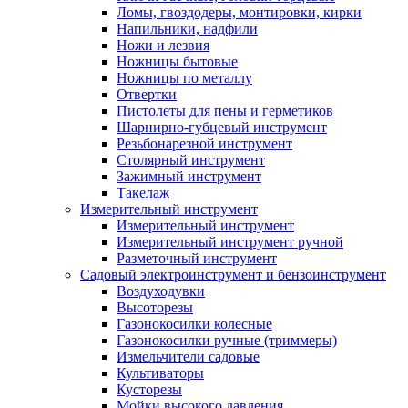
Ломы, гвоздодеры, монтировки, кирки
Напильники, надфили
Ножи и лезвия
Ножницы бытовые
Ножницы по металлу
Отвертки
Пистолеты для пены и герметиков
Шарнирно-губцевый инструмент
Резьбонарезной инструмент
Столярный инструмент
Зажимный инструмент
Такелаж
Измерительный инструмент
Измерительный инструмент
Измерительный инструмент ручной
Разметочный инструмент
Садовый электроинструмент и бензоинструмент
Воздуходувки
Высоторезы
Газонокосилки колесные
Газонокосилки ручные (триммеры)
Измельчители садовые
Культиваторы
Кусторезы
Мойки высокого давления