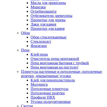
Масла для древесины
Морилки
Огнебиозащита
Отбеливатели древесины
Пропитки для дерева
Лаки для камня
Пропитки для камня
Обои
Обои стеклотканевые
Стеклохолст
Флизелин
Пена
Клей-пена
Очиститель пены монтажной
Пена монтажная бытовая с трубкой
Пена монтажная на пистолет
Плинтусы настенные и потолочные, потолочные
розетки, декоративные уголки
Клей для пенополистерола
Молдинги
Потолочные плинтусы
Потолочные розетки
Профили ПВХ
Уголки полиуретановые
Скотчи