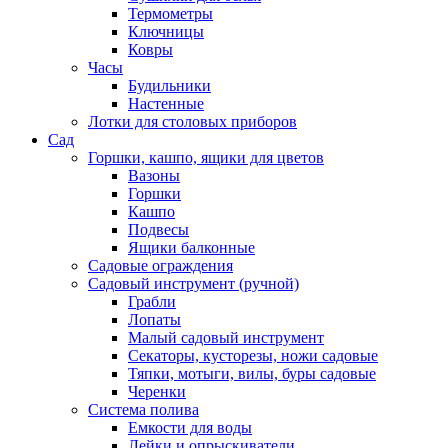
Термометры
Ключницы
Ковры
Часы
Будильники
Настенные
Лотки для столовых приборов
Сад
Горшки, кашпо, ящики для цветов
Вазоны
Горшки
Кашпо
Подвесы
Ящики балконные
Садовые ограждения
Садовый инструмент (ручной)
Грабли
Лопаты
Малый садовый инструмент
Секаторы, кусторезы, ножи садовые
Тяпки, мотыги, вилы, буры садовые
Черенки
Система полива
Емкости для воды
Лейки и опрыскиватели