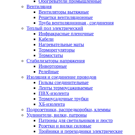
Обогреватели промышленные
Вентиляция
Вентиляторы вытяжные
Решетки вентиляционные
Труба вентиляционная , соединения
Теплый пол электрический
Инфракрасные пленочные
Кабели
Нагревательные маты
Терморегуляторы
Термостаты
Стабилизаторы напряжения
Инверторные
Релейные
Изоляция и соединение проводов
Гильзы соединительные
Ленты термоусаживаемые
ПВХ-изолента
Термоусадочные трубки
ХБ-изолента
Подрозетники, распредкоробки, клеммы
Удлинители, вилки, патроны
Патроны для светильников и люстр
Розетки и вилки силовые
Тройники и переходники электрические