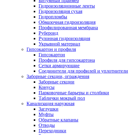
Битумный праймер
Гидроизоляционные ленты
Гидроизоляция сухая
Гидропломбы
Обмазочная гидроизоляция
Профилированная мембрана
Рубероид
Рулонная гидроизоляция
Укрывной материал
Гипсокартон и профиля
Гипсокартон
Профиля для гипсокартона
Сетки армирующие
Соединители для профилей и уплотнители
Заборные секции, ограждения
Заборные секции
Конусы
Парковочные барьеры и столбики
Таблички мокрый пол
Канализация наружная
Заглушки
Муфты
Обратные клапаны
Отводы
Переходники