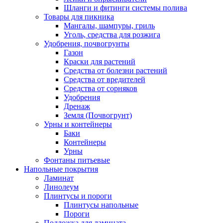
Шланги и фитинги системы полива
Товары для пикника
Мангалы, шампуры, гриль
Уголь, средства для розжига
Удобрения, почвогрунты
Газон
Краски для растений
Средства от болезни растений
Средства от вредителей
Средства от сорняков
Удобрения
Дренаж
Земля (Почвогрунт)
Урны и контейнеры
Баки
Контейнеры
Урны
Фонтаны питьевые
Напольные покрытия
Ламинат
Линолеум
Плинтусы и пороги
Плинтусы напольные
Пороги
Подложка для ламината