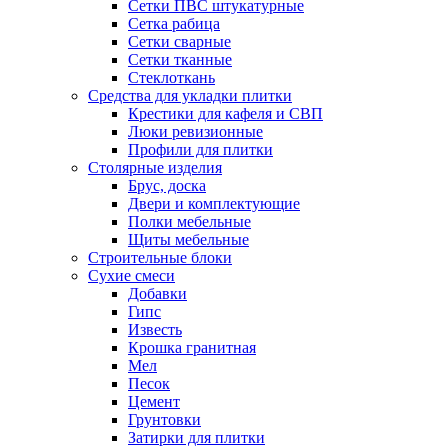
Сетки ПВС штукатурные
Сетка рабица
Сетки сварные
Сетки тканные
Стеклоткань
Средства для укладки плитки
Крестики для кафеля и СВП
Люки ревизионные
Профили для плитки
Столярные изделия
Брус, доска
Двери и комплектующие
Полки мебельные
Щиты мебельные
Строительные блоки
Сухие смеси
Добавки
Гипс
Известь
Крошка гранитная
Мел
Песок
Цемент
Грунтовки
Затирки для плитки