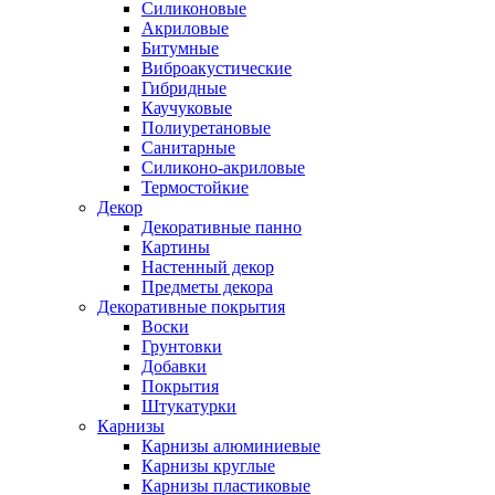
Силиконовые
Акриловые
Битумные
Виброакустические
Гибридные
Каучуковые
Полиуретановые
Санитарные
Силиконо-акриловые
Термостойкие
Декор
Декоративные панно
Картины
Настенный декор
Предметы декора
Декоративные покрытия
Воски
Грунтовки
Добавки
Покрытия
Штукатурки
Карнизы
Карнизы алюминиевые
Карнизы круглые
Карнизы пластиковые