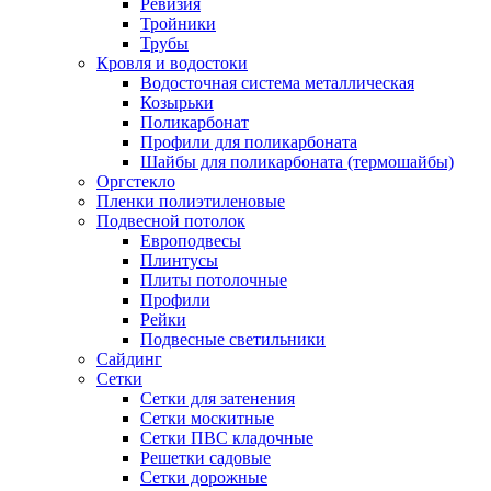
Ревизия
Тройники
Трубы
Кровля и водостоки
Водосточная система металлическая
Козырьки
Поликарбонат
Профили для поликарбоната
Шайбы для поликарбоната (термошайбы)
Оргстекло
Пленки полиэтиленовые
Подвесной потолок
Европодвесы
Плинтусы
Плиты потолочные
Профили
Рейки
Подвесные светильники
Сайдинг
Сетки
Сетки для затенения
Сетки москитные
Сетки ПВС кладочные
Решетки садовые
Сетки дорожные