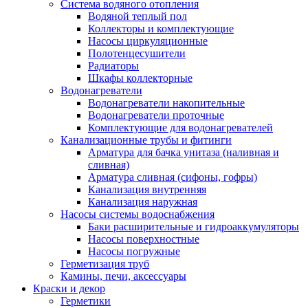
Система водяного отопления
Водяной теплый пол
Коллекторы и комплектующие
Насосы циркуляционные
Полотенцесушители
Радиаторы
Шкафы коллекторные
Водонагреватели
Водонагреватели накопительные
Водонагреватели проточные
Комплектующие для водонагревателей
Канализационные трубы и фитинги
Арматура для бачка унитаза (наливная и
сливная)
Арматура сливная (сифоны, гофры)
Канализация внутренняя
Канализация наружная
Насосы системы водоснабжения
Баки расширительные и гидроаккумуляторы
Насосы поверхностные
Насосы погружные
Герметизация труб
Камины, печи, аксессуары
Краски и декор
Герметики