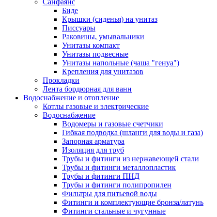
Санфаянс
Биде
Крышки (сиденья) на унитаз
Писсуары
Раковины, умывальники
Унитазы компакт
Унитазы подвесные
Унитазы напольные (чаша "генуа")
Крепления для унитазов
Прокладки
Лента бордюрная для ванн
Водоснабжение и отопление
Котлы газовые и электрические
Водоснабжение
Водомеры и газовые счетчики
Гибкая подводка (шланги для воды и газа)
Запорная арматура
Изоляция для труб
Трубы и фитинги из нержавеющей стали
Трубы и фитинги металлопластик
Трубы и фитинги ПНД
Трубы и фитинги полипропилен
Фильтры для питьевой воды
Фитинги и комплектующие бронза/латунь
Фитинги стальные и чугунные