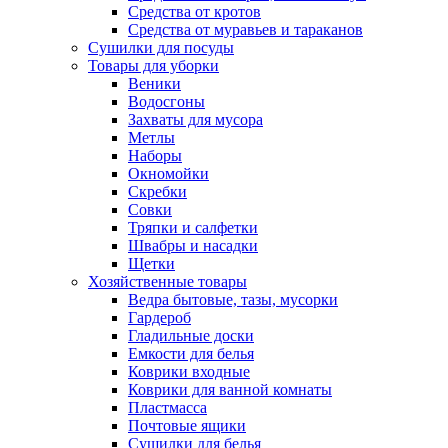
Средства от кротов
Средства от муравьев и тараканов
Сушилки для посуды
Товары для уборки
Веники
Водосгоны
Захваты для мусора
Метлы
Наборы
Окномойки
Скребки
Совки
Тряпки и салфетки
Швабры и насадки
Щетки
Хозяйственные товары
Ведра бытовые, тазы, мусорки
Гардероб
Гладильные доски
Емкости для белья
Коврики входные
Коврики для ванной комнаты
Пластмасса
Почтовые ящики
Сушилки для белья