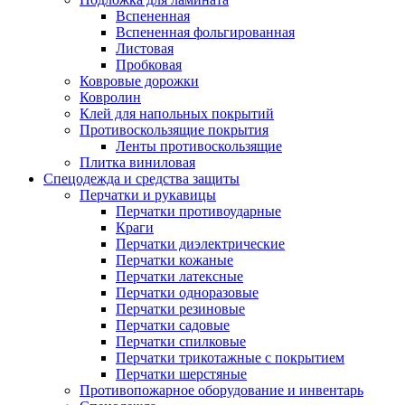
Вспененная
Вспененная фольгированная
Листовая
Пробковая
Ковровые дорожки
Ковролин
Клей для напольных покрытий
Противоскользящие покрытия
Ленты противоскользящие
Плитка виниловая
Спецодежда и средства защиты
Перчатки и рукавицы
Перчатки противоударные
Краги
Перчатки диэлектрические
Перчатки кожаные
Перчатки латексные
Перчатки одноразовые
Перчатки резиновые
Перчатки садовые
Перчатки спилковые
Перчатки трикотажные с покрытием
Перчатки шерстяные
Противопожарное оборудование и инвентарь