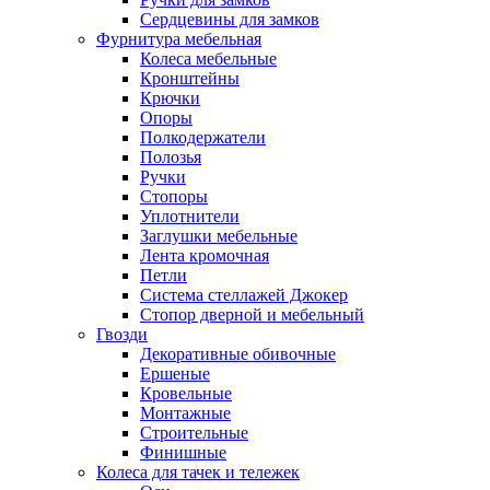
Сердцевины для замков
Фурнитура мебельная
Колеса мебельные
Кронштейны
Крючки
Опоры
Полкодержатели
Полозья
Ручки
Стопоры
Уплотнители
Заглушки мебельные
Лента кромочная
Петли
Система стеллажей Джокер
Стопор дверной и мебельный
Гвозди
Декоративные обивочные
Ершеные
Кровельные
Монтажные
Строительные
Финишные
Колеса для тачек и тележек