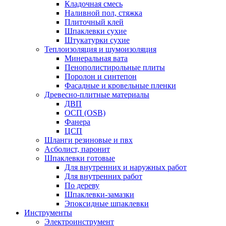
Кладочная смесь
Наливной пол, стяжка
Плиточный клей
Шпаклевки сухие
Штукатурки сухие
Теплоизоляция и шумоизоляция
Минеральная вата
Пенополистирольные плиты
Поролон и синтепон
Фасадные и кровельные пленки
Древесно-плитные материалы
ДВП
ОСП (OSB)
Фанера
ЦСП
Шланги резиновые и пвх
Асболист, паронит
Шпаклевки готовые
Для внутренних и наружных работ
Для внутренних работ
По дереву
Шпаклевки-замазки
Эпоксидные шпаклевки
Инструменты
Электроинструмент