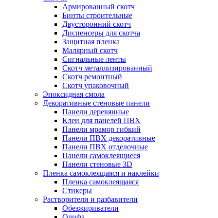
Армированный скотч
Бинты строительные
Двусторонний скотч
Диспенсеры для скотча
Защитная пленка
Малярный скотч
Сигнальные ленты
Скотч металлизированный
Скотч ремонтный
Скотч упаковочный
Эпоксидная смола
Декоративные стеновые панели
Панели деревянные
Клеи для панелей ПВХ
Панели мрамор гибкий
Панели ПВХ декоративные
Панели ПВХ отделочные
Панели самоклеящиеся
Панели стеновые 3D
Пленка самоклеящаяся и наклейки
Пленка самоклеящаяся
Стикеры
Растворители и разбавители
Обезжириватели
Олифа