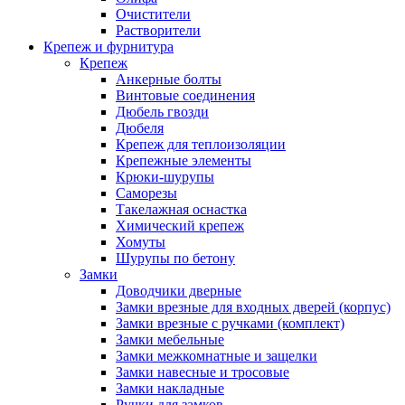
Очистители
Растворители
Крепеж и фурнитура
Крепеж
Анкерные болты
Винтовые соединения
Дюбель гвозди
Дюбеля
Крепеж для теплоизоляции
Крепежные элементы
Крюки-шурупы
Саморезы
Такелажная оснастка
Химический крепеж
Хомуты
Шурупы по бетону
Замки
Доводчики дверные
Замки врезные для входных дверей (корпус)
Замки врезные с ручками (комплект)
Замки мебельные
Замки межкомнатные и защелки
Замки навесные и тросовые
Замки накладные
Ручки для замков