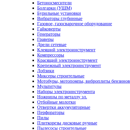
Бетоносмесители
Болгарки (УШМ)
Бурильные установки
Вибраторы глубинные
Газовое, газосварочное оборудование
Гайковерты
Генераторы
Граверы
Дрели сетевые
Клеящий электроинструмент
Компрессоры
Красящий электроинструмент
Крепежный электроинструмент
Лобзики
Миксеры строительные
Мотобуры, мотопомпы, виброплиты бензино
Мультитулы
Наборы электроинструмента
Ножницы по металлу эл.
Отбойные молотки
Отвертки аккумуляторные
Перфораторы
Пилы
Плиткорезы дисковые ручные
Пылесосы строительные