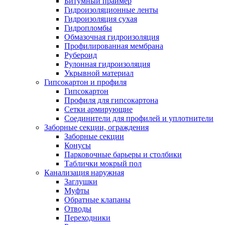
Битумный праймер
Гидроизоляционные ленты
Гидроизоляция сухая
Гидропломбы
Обмазочная гидроизоляция
Профилированная мембрана
Рубероид
Рулонная гидроизоляция
Укрывной материал
Гипсокартон и профиля
Гипсокартон
Профиля для гипсокартона
Сетки армирующие
Соединители для профилей и уплотнители
Заборные секции, ограждения
Заборные секции
Конусы
Парковочные барьеры и столбики
Таблички мокрый пол
Канализация наружная
Заглушки
Муфты
Обратные клапаны
Отводы
Переходники