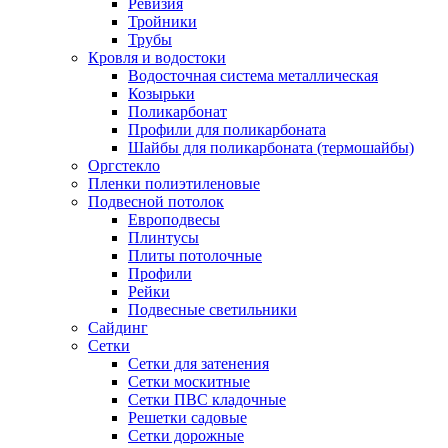
Ревизия
Тройники
Трубы
Кровля и водостоки
Водосточная система металлическая
Козырьки
Поликарбонат
Профили для поликарбоната
Шайбы для поликарбоната (термошайбы)
Оргстекло
Пленки полиэтиленовые
Подвесной потолок
Европодвесы
Плинтусы
Плиты потолочные
Профили
Рейки
Подвесные светильники
Сайдинг
Сетки
Сетки для затенения
Сетки москитные
Сетки ПВС кладочные
Решетки садовые
Сетки дорожные