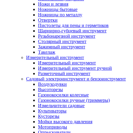
Ножи и лезвия
Ножницы бытовые
Ножницы по металлу
Отвертки
Пистолеты для пены и герметиков
Шарнирно-губцевый инструмент
Резьбонарезной инструмент
Столярный инструмент
Зажимный инструмент
Такелаж
Измерительный инструмент
Измерительный инструмент
Измерительный инструмент ручной
Разметочный инструмент
Садовый электроинструмент и бензоинструмент
Воздуходувки
Высоторезы
Газонокосилки колесные
Газонокосилки ручные (триммеры)
Измельчители садовые
Культиваторы
Кусторезы
Мойки высокого давления
Мотоприводы
Опрыскиватели