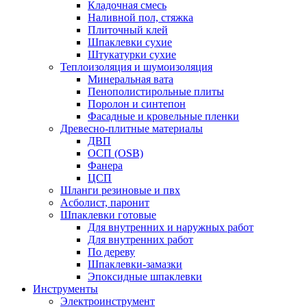
Кладочная смесь
Наливной пол, стяжка
Плиточный клей
Шпаклевки сухие
Штукатурки сухие
Теплоизоляция и шумоизоляция
Минеральная вата
Пенополистирольные плиты
Поролон и синтепон
Фасадные и кровельные пленки
Древесно-плитные материалы
ДВП
ОСП (OSB)
Фанера
ЦСП
Шланги резиновые и пвх
Асболист, паронит
Шпаклевки готовые
Для внутренних и наружных работ
Для внутренних работ
По дереву
Шпаклевки-замазки
Эпоксидные шпаклевки
Инструменты
Электроинструмент