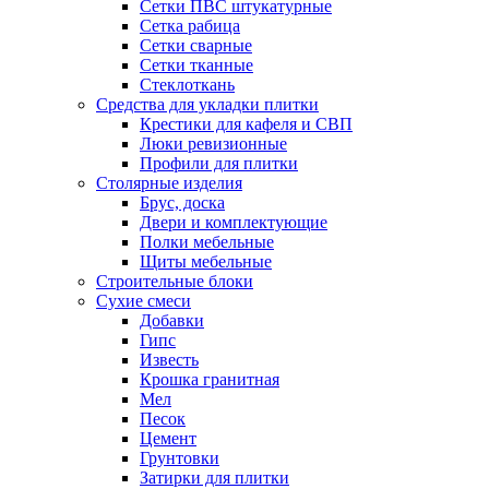
Сетки ПВС штукатурные
Сетка рабица
Сетки сварные
Сетки тканные
Стеклоткань
Средства для укладки плитки
Крестики для кафеля и СВП
Люки ревизионные
Профили для плитки
Столярные изделия
Брус, доска
Двери и комплектующие
Полки мебельные
Щиты мебельные
Строительные блоки
Сухие смеси
Добавки
Гипс
Известь
Крошка гранитная
Мел
Песок
Цемент
Грунтовки
Затирки для плитки