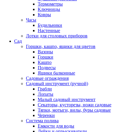
Термометры
Ключницы
Ковры
Часы
Будильники
Настенные
Лотки для столовых приборов
Сад
Горшки, кашпо, ящики для цветов
Вазоны
Горшки
Кашпо
Подвесы
Ящики балконные
Садовые ограждения
Садовый инструмент (ручной)
Грабли
Лопаты
Малый садовый инструмент
Секаторы, кусторезы, ножи садовые
Тяпки, мотыги, вилы, буры садовые
Черенки
Система полива
Емкости для воды
Лейки и опрыскиватели