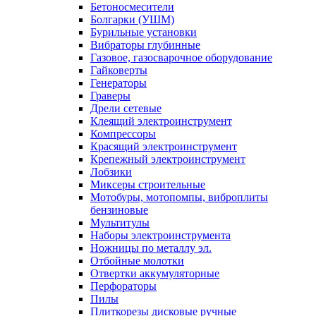
Бетоносмесители
Болгарки (УШМ)
Бурильные установки
Вибраторы глубинные
Газовое, газосварочное оборудование
Гайковерты
Генераторы
Граверы
Дрели сетевые
Клеящий электроинструмент
Компрессоры
Красящий электроинструмент
Крепежный электроинструмент
Лобзики
Миксеры строительные
Мотобуры, мотопомпы, виброплиты
бензиновые
Мультитулы
Наборы электроинструмента
Ножницы по металлу эл.
Отбойные молотки
Отвертки аккумуляторные
Перфораторы
Пилы
Плиткорезы дисковые ручные