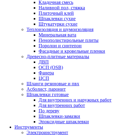
Кладочная смесь
Наливной пол, стяжка
Плиточный клей
Шпаклевки сухие
Штукатурки сухие
Теплоизоляция и шумоизоляция
Минеральная вата
Пенополистирольные плиты
Поролон и синтепон
Фасадные и кровельные пленки
Древесно-плитные материалы
ДВП
ОСП (OSB)
Фанера
ЦСП
Шланги резиновые и пвх
Асболист, паронит
Шпаклевки готовые
Для внутренних и наружных работ
Для внутренних работ
По дереву
Шпаклевки-замазки
Эпоксидные шпаклевки
Инструменты
Электроинструмент