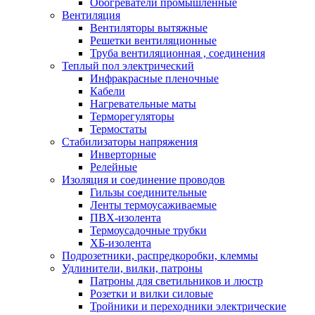
Обогреватели промышленные
Вентиляция
Вентиляторы вытяжные
Решетки вентиляционные
Труба вентиляционная , соединения
Теплый пол электрический
Инфракрасные пленочные
Кабели
Нагревательные маты
Терморегуляторы
Термостаты
Стабилизаторы напряжения
Инверторные
Релейные
Изоляция и соединение проводов
Гильзы соединительные
Ленты термоусаживаемые
ПВХ-изолента
Термоусадочные трубки
ХБ-изолента
Подрозетники, распредкоробки, клеммы
Удлинители, вилки, патроны
Патроны для светильников и люстр
Розетки и вилки силовые
Тройники и переходники электрические