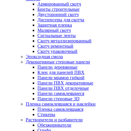
Армированный скотч
Бинты строительные
Двусторонний скотч
Диспенсеры для скотча
Защитная пленка
Малярный скотч
Сигнальные ленты
Скотч металлизированный
Скотч ремонтный
Скотч упаковочный
Эпоксидная смола
Декоративные стеновые панели
Панели деревянные
Клеи для панелей ПВХ
Панели мрамор гибкий
Панели ПВХ декоративные
Панели ПВХ отделочные
Панели самоклеящиеся
Панели стеновые 3D
Пленка самоклеящаяся и наклейки
Пленка самоклеящаяся
Стикеры
Растворители и разбавители
Обезжириватели
Олифа