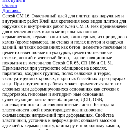
Как купить
Оплата
Доставка
Ceresit СМ 16. Эластичный клей для плитки для наружных и
внутренних работ Клей для крепления всех видов плитки для
наружных и внутренних работ Клей CM 16 Flex предназначен
для крепления всех видов минеральных плиток:
керамических, керамогранитных, клинкерных, из природного
камня (кроме мрамора), на стенах и полах внутри и снаружи
зданий, на таких основаниях как бетон, цементно-песчаные и
цементо-известковые штукатурки, цементно-песчаные
стяжки, легкий и ячеистый бетон, гидроизоляционные
покрытия из материалов Ceresit CR 65, CR 166 и CL 51.
Применяется при устройстве облицовок на цоколях,
парапетах, входных группах, полах балконов и террас,
эксплуатируемых кровлях, в крытых бассейнах и резервуарах
и т.д. При внутренних работах может применяться на таких
сложных или деформирующихся основаниях как стяжки с
подогревом, гипсовые и ангидрит- ные основания,
существующие плиточные облицовки, ДСП, OSB,
гипсокартонные и гипсоволокнистые листы. Благодаря
эластичности клей предотвращает возникновение
скалывающих напряжений при деформациях. Свойства
эластичный, устойчив к деформациям; обладает высокой
адгезией к керамограниту, клинкеру и природному камню;