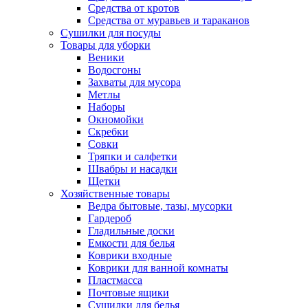
Средства от кротов
Средства от муравьев и тараканов
Сушилки для посуды
Товары для уборки
Веники
Водосгоны
Захваты для мусора
Метлы
Наборы
Окномойки
Скребки
Совки
Тряпки и салфетки
Швабры и насадки
Щетки
Хозяйственные товары
Ведра бытовые, тазы, мусорки
Гардероб
Гладильные доски
Емкости для белья
Коврики входные
Коврики для ванной комнаты
Пластмасса
Почтовые ящики
Сушилки для белья