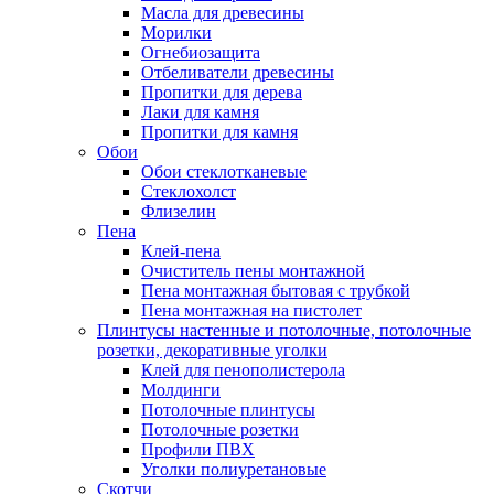
Масла для древесины
Морилки
Огнебиозащита
Отбеливатели древесины
Пропитки для дерева
Лаки для камня
Пропитки для камня
Обои
Обои стеклотканевые
Стеклохолст
Флизелин
Пена
Клей-пена
Очиститель пены монтажной
Пена монтажная бытовая с трубкой
Пена монтажная на пистолет
Плинтусы настенные и потолочные, потолочные
розетки, декоративные уголки
Клей для пенополистерола
Молдинги
Потолочные плинтусы
Потолочные розетки
Профили ПВХ
Уголки полиуретановые
Скотчи