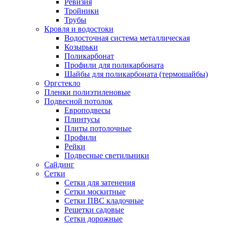
Ревизия
Тройники
Трубы
Кровля и водостоки
Водосточная система металлическая
Козырьки
Поликарбонат
Профили для поликарбоната
Шайбы для поликарбоната (термошайбы)
Оргстекло
Пленки полиэтиленовые
Подвесной потолок
Европодвесы
Плинтусы
Плиты потолочные
Профили
Рейки
Подвесные светильники
Сайдинг
Сетки
Сетки для затенения
Сетки москитные
Сетки ПВС кладочные
Решетки садовые
Сетки дорожные