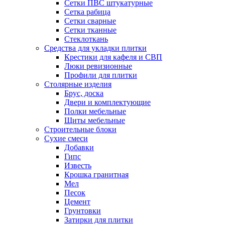
Сетки ПВС штукатурные
Сетка рабица
Сетки сварные
Сетки тканные
Стеклоткань
Средства для укладки плитки
Крестики для кафеля и СВП
Люки ревизионные
Профили для плитки
Столярные изделия
Брус, доска
Двери и комплектующие
Полки мебельные
Щиты мебельные
Строительные блоки
Сухие смеси
Добавки
Гипс
Известь
Крошка гранитная
Мел
Песок
Цемент
Грунтовки
Затирки для плитки