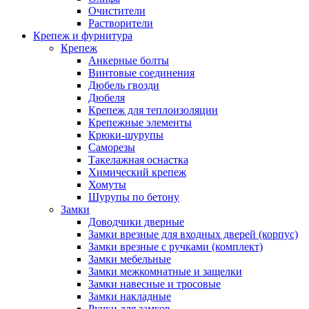
Очистители
Растворители
Крепеж и фурнитура
Крепеж
Анкерные болты
Винтовые соединения
Дюбель гвозди
Дюбеля
Крепеж для теплоизоляции
Крепежные элементы
Крюки-шурупы
Саморезы
Такелажная оснастка
Химический крепеж
Хомуты
Шурупы по бетону
Замки
Доводчики дверные
Замки врезные для входных дверей (корпус)
Замки врезные с ручками (комплект)
Замки мебельные
Замки межкомнатные и защелки
Замки навесные и тросовые
Замки накладные
Ручки для замков