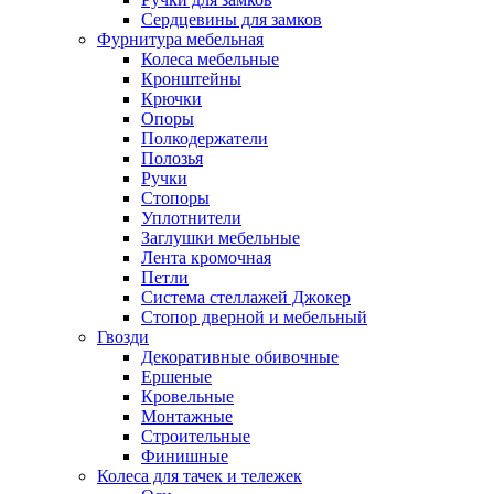
Сердцевины для замков
Фурнитура мебельная
Колеса мебельные
Кронштейны
Крючки
Опоры
Полкодержатели
Полозья
Ручки
Стопоры
Уплотнители
Заглушки мебельные
Лента кромочная
Петли
Система стеллажей Джокер
Стопор дверной и мебельный
Гвозди
Декоративные обивочные
Ершеные
Кровельные
Монтажные
Строительные
Финишные
Колеса для тачек и тележек