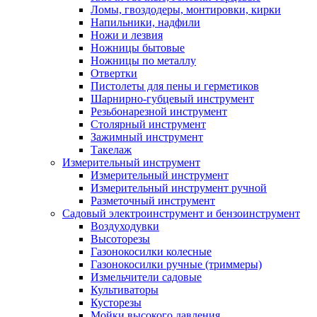
Ломы, гвоздодеры, монтировки, кирки
Напильники, надфили
Ножи и лезвия
Ножницы бытовые
Ножницы по металлу
Отвертки
Пистолеты для пены и герметиков
Шарнирно-губцевый инструмент
Резьбонарезной инструмент
Столярный инструмент
Зажимный инструмент
Такелаж
Измерительный инструмент
Измерительный инструмент
Измерительный инструмент ручной
Разметочный инструмент
Садовый электроинструмент и бензоинструмент
Воздуходувки
Высоторезы
Газонокосилки колесные
Газонокосилки ручные (триммеры)
Измельчители садовые
Культиваторы
Кусторезы
Мойки высокого давления