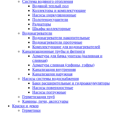
Система водяного отопления
Водяной теплый пол
Коллекторы и комплектующие
Насосы циркуляционные
Полотенцесушители
Радиаторы
Шкафы коллекторные
Водонагреватели
Водонагреватели накопительные
Водонагреватели проточные
Комплектующие для водонагревателей
Канализационные трубы и фитинги
Арматура для бачка унитаза (наливная и
сливная)
Арматура сливная (сифоны, гофры)
Канализация внутренняя
Канализация наружная
Насосы системы водоснабжения
Баки расширительные и гидроаккумуляторы
Насосы поверхностные
Насосы погружные
Герметизация труб
Камины, печи, аксессуары
Краски и декор
Герметики