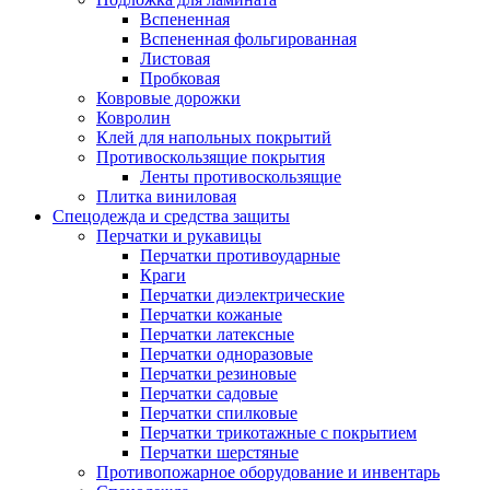
Вспененная
Вспененная фольгированная
Листовая
Пробковая
Ковровые дорожки
Ковролин
Клей для напольных покрытий
Противоскользящие покрытия
Ленты противоскользящие
Плитка виниловая
Спецодежда и средства защиты
Перчатки и рукавицы
Перчатки противоударные
Краги
Перчатки диэлектрические
Перчатки кожаные
Перчатки латексные
Перчатки одноразовые
Перчатки резиновые
Перчатки садовые
Перчатки спилковые
Перчатки трикотажные с покрытием
Перчатки шерстяные
Противопожарное оборудование и инвентарь