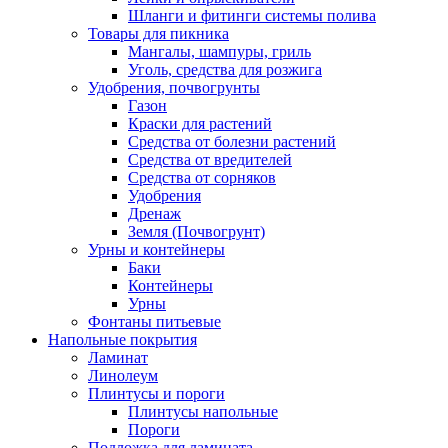
Шланги и фитинги системы полива
Товары для пикника
Мангалы, шампуры, гриль
Уголь, средства для розжига
Удобрения, почвогрунты
Газон
Краски для растений
Средства от болезни растений
Средства от вредителей
Средства от сорняков
Удобрения
Дренаж
Земля (Почвогрунт)
Урны и контейнеры
Баки
Контейнеры
Урны
Фонтаны питьевые
Напольные покрытия
Ламинат
Линолеум
Плинтусы и пороги
Плинтусы напольные
Пороги
Подложка для ламината