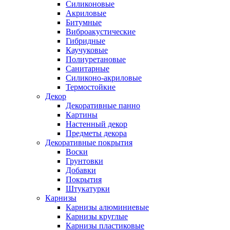
Силиконовые
Акриловые
Битумные
Виброакустические
Гибридные
Каучуковые
Полиуретановые
Санитарные
Силиконо-акриловые
Термостойкие
Декор
Декоративные панно
Картины
Настенный декор
Предметы декора
Декоративные покрытия
Воски
Грунтовки
Добавки
Покрытия
Штукатурки
Карнизы
Карнизы алюминиевые
Карнизы круглые
Карнизы пластиковые