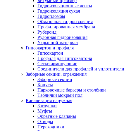
Битумный праймер
Гидроизоляционные ленты
Гидроизоляция сухая
Гидропломбы
Обмазочная гидроизоляция
Профилированная мембрана
Рубероид
Рулонная гидроизоляция
Укрывной материал
Гипсокартон и профиля
Гипсокартон
Профиля для гипсокартона
Сетки армирующие
Соединители для профилей и уплотнители
Заборные секции, ограждения
Заборные секции
Конусы
Парковочные барьеры и столбики
Таблички мокрый пол
Канализация наружная
Заглушки
Муфты
Обратные клапаны
Отводы
Переходники