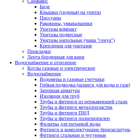
Санфаянс
Биде
Крышки (сиденья) на унитаз
Писсуары
Раковины, умывальники
Унитазы компакт
Унитазы подвесные
Унитазы напольные (чаша "генуа")
Крепления для унитазов
Прокладки
Лента бордюрная для ванн
Водоснабжение и отопление
Котлы газовые и электрические
Водоснабжение
Водомеры и газовые счетчики
Гибкая подводка (шланги для воды и газа)
Запорная арматура
Изоляция для труб
Трубы и фитинги из нержавеющей стали
Трубы и фитинги металлопластик
Трубы и фитинги ПНД
Трубы и фитинги полипропилен
Фильтры для питьевой воды
Фитинги и комплектующие бронза/латунь
Фитинги стальные и чугунные