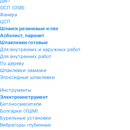
ДВП
ОСП (OSB)
Фанера
ЦСП
Шланги резиновые и пвх
Асболист, паронит
Шпаклевки готовые
Для внутренних и наружных работ
Для внутренних работ
По дереву
Шпаклевки-замазки
Эпоксидные шпаклевки
Инструменты
Электроинструмент
Бетоносмесители
Болгарки (УШМ)
Бурильные установки
Вибраторы глубинные