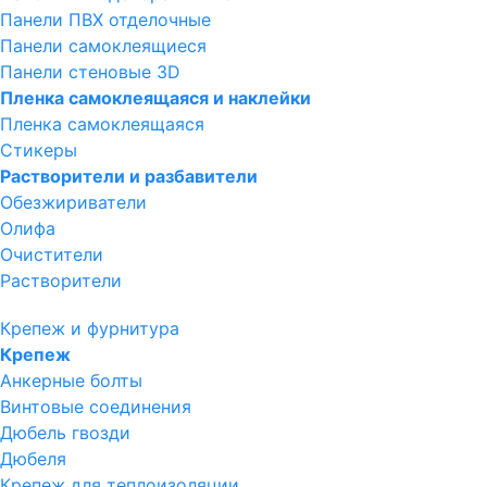
Панели ПВХ отделочные
Панели самоклеящиеся
Панели стеновые 3D
Пленка самоклеящаяся и наклейки
Пленка самоклеящаяся
Стикеры
Растворители и разбавители
Обезжириватели
Олифа
Очистители
Растворители
Крепеж и фурнитура
Крепеж
Анкерные болты
Винтовые соединения
Дюбель гвозди
Дюбеля
Крепеж для теплоизоляции