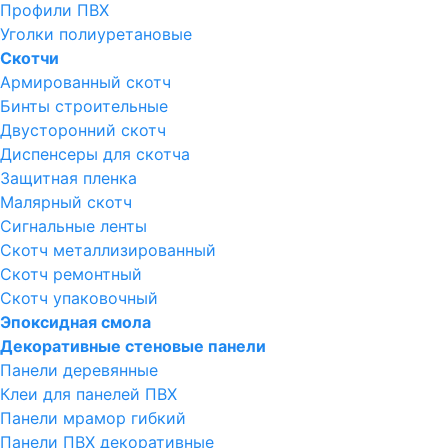
Профили ПВХ
Уголки полиуретановые
Скотчи
Армированный скотч
Бинты строительные
Двусторонний скотч
Диспенсеры для скотча
Защитная пленка
Малярный скотч
Сигнальные ленты
Скотч металлизированный
Скотч ремонтный
Скотч упаковочный
Эпоксидная смола
Декоративные стеновые панели
Панели деревянные
Клеи для панелей ПВХ
Панели мрамор гибкий
Панели ПВХ декоративные