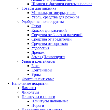
Шланги и фитинги системы полива
Товары для пикника
Мангалы, шампуры, гриль
Уголь, средства для розжига
Удобрения, почвогрунты
Газон
Краски для растений
Средства от болезни растений
Средства от вредителей
Средства от сорняков
Удобрения
Дренаж
Земля (Почвогрунт)
Урны и контейнеры
Баки
Контейнеры
Урны
Фонтаны питьевые
Напольные покрытия
Ламинат
Линолеум
Плинтусы и пороги
Плинтусы напольные
Пороги
Подложка для ламината