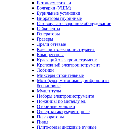
Бетоносмесители
Болгарки (УШМ)
Бурильные установки
Вибраторы глубинные
Газовое, газосварочное оборудование
Гайковерты
Генераторы
Граверы
Дрели сетевые
Клеящий электроинструмент
Компрессоры
Красящий электроинструмент
Крепежный электроинструмент
Лобзики
Миксеры строительные
Мотобуры, мотопомпы, виброплиты
бензиновые
Мультитулы
Наборы электроинструмента
Ножницы по металлу эл.
Отбойные молотки
Отвертки аккумуляторные
Перфораторы
Пилы
Плиткорезы дисковые ручные