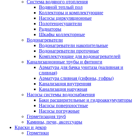
Система водяного отопления
Водяной теплый пол
Коллекторы и комплектующие
Насосы циркуляционные
Полотенцесушители
Радиаторы
Шкафы коллекторные
Водонагреватели
Водонагреватели накопительные
Водонагреватели проточные
Комплектующие для водонагревателей
Канализационные трубы и фитинги
Арматура для бачка унитаза (наливная и
сливная)
Арматура сливная (сифоны, гофры)
Канализация внутренняя
Канализация наружная
Насосы системы водоснабжения
Баки расширительные и гидроаккумуляторы
Насосы поверхностные
Насосы погружные
Герметизация труб
Камины, печи, аксессуары
Краски и декор
Герметики