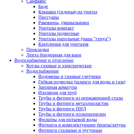
Санфаянс
Биде
Крышки (сиденья) на унитаз
Писсуары
Раковины, умывальники
Унитазы компакт
Унитазы подвесные
Унитазы напольные (чаша "генуа")
Крепления для унитазов
Прокладки
Лента бордюрная для ванн
Водоснабжение и отопление
Котлы газовые и электрические
Водоснабжение
Водомеры и газовые счетчики
Гибкая подводка (шланги для воды и газа)
Запорная арматура
Изоляция для труб
Трубы и фитинги из нержавеющей стали
Трубы и фитинги металлопластик
Трубы и фитинги ПНД
Трубы и фитинги полипропилен
Фильтры для питьевой воды
Фитинги и комплектующие бронза/латунь
Фитинги стальные и чугунные