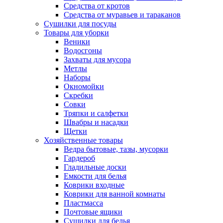
Средства от кротов
Средства от муравьев и тараканов
Сушилки для посуды
Товары для уборки
Веники
Водосгоны
Захваты для мусора
Метлы
Наборы
Окномойки
Скребки
Совки
Тряпки и салфетки
Швабры и насадки
Щетки
Хозяйственные товары
Ведра бытовые, тазы, мусорки
Гардероб
Гладильные доски
Емкости для белья
Коврики входные
Коврики для ванной комнаты
Пластмасса
Почтовые ящики
Сушилки для белья