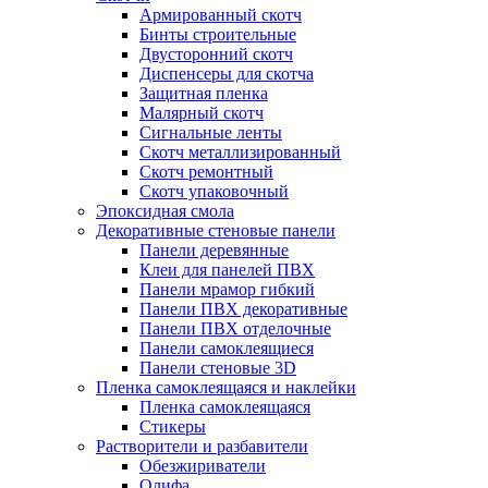
Армированный скотч
Бинты строительные
Двусторонний скотч
Диспенсеры для скотча
Защитная пленка
Малярный скотч
Сигнальные ленты
Скотч металлизированный
Скотч ремонтный
Скотч упаковочный
Эпоксидная смола
Декоративные стеновые панели
Панели деревянные
Клеи для панелей ПВХ
Панели мрамор гибкий
Панели ПВХ декоративные
Панели ПВХ отделочные
Панели самоклеящиеся
Панели стеновые 3D
Пленка самоклеящаяся и наклейки
Пленка самоклеящаяся
Стикеры
Растворители и разбавители
Обезжириватели
Олифа