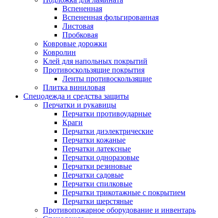
Вспененная
Вспененная фольгированная
Листовая
Пробковая
Ковровые дорожки
Ковролин
Клей для напольных покрытий
Противоскользящие покрытия
Ленты противоскользящие
Плитка виниловая
Спецодежда и средства защиты
Перчатки и рукавицы
Перчатки противоударные
Краги
Перчатки диэлектрические
Перчатки кожаные
Перчатки латексные
Перчатки одноразовые
Перчатки резиновые
Перчатки садовые
Перчатки спилковые
Перчатки трикотажные с покрытием
Перчатки шерстяные
Противопожарное оборудование и инвентарь