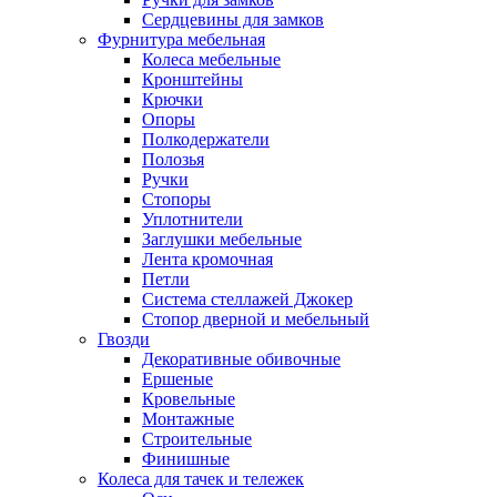
Сердцевины для замков
Фурнитура мебельная
Колеса мебельные
Кронштейны
Крючки
Опоры
Полкодержатели
Полозья
Ручки
Стопоры
Уплотнители
Заглушки мебельные
Лента кромочная
Петли
Система стеллажей Джокер
Стопор дверной и мебельный
Гвозди
Декоративные обивочные
Ершеные
Кровельные
Монтажные
Строительные
Финишные
Колеса для тачек и тележек