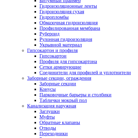
Битумный праймер
Гидроизоляционные ленты
Гидроизоляция сухая
Гидропломбы
Обмазочная гидроизоляция
Профилированная мембрана
Рубероид
Рулонная гидроизоляция
Укрывной материал
Гипсокартон и профиля
Гипсокартон
Профиля для гипсокартона
Сетки армирующие
Соединители для профилей и уплотнители
Заборные секции, ограждения
Заборные секции
Конусы
Парковочные барьеры и столбики
Таблички мокрый пол
Канализация наружная
Заглушки
Муфты
Обратные клапаны
Отводы
Переходники