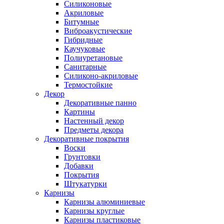
Силиконовые
Акриловые
Битумные
Виброакустические
Гибридные
Каучуковые
Полиуретановые
Санитарные
Силиконо-акриловые
Термостойкие
Декор
Декоративные панно
Картины
Настенный декор
Предметы декора
Декоративные покрытия
Воски
Грунтовки
Добавки
Покрытия
Штукатурки
Карнизы
Карнизы алюминиевые
Карнизы круглые
Карнизы пластиковые