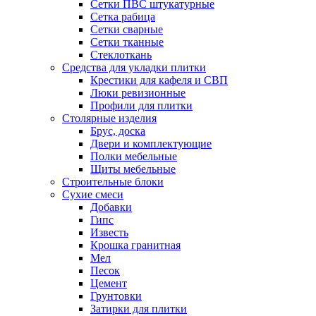
Сетки ПВС штукатурные
Сетка рабица
Сетки сварные
Сетки тканные
Стеклоткань
Средства для укладки плитки
Крестики для кафеля и СВП
Люки ревизионные
Профили для плитки
Столярные изделия
Брус, доска
Двери и комплектующие
Полки мебельные
Щиты мебельные
Строительные блоки
Сухие смеси
Добавки
Гипс
Известь
Крошка гранитная
Мел
Песок
Цемент
Грунтовки
Затирки для плитки