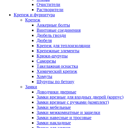
Очистители
Растворители
Крепеж и фурнитура
Крепеж
Анкерные болты
Винтовые соединения
Дюбель гвозди
Дюбеля
Крепеж для теплоизоляции
Крепежные элементы
Крюки-шурупы
Саморезы
Такелажная оснастка
Химический крепеж
Хомуты
Шурупы по бетону
Замки
Доводчики дверные
Замки врезные для входных дверей (корпус)
Замки врезные с ручками (комплект)
Замки мебельные
Замки межкомнатные и защелки
Замки навесные и тросовые
Замки накладные
Ручки для замков