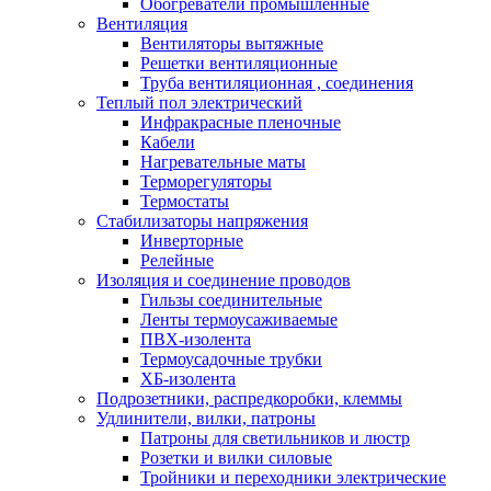
Обогреватели промышленные
Вентиляция
Вентиляторы вытяжные
Решетки вентиляционные
Труба вентиляционная , соединения
Теплый пол электрический
Инфракрасные пленочные
Кабели
Нагревательные маты
Терморегуляторы
Термостаты
Стабилизаторы напряжения
Инверторные
Релейные
Изоляция и соединение проводов
Гильзы соединительные
Ленты термоусаживаемые
ПВХ-изолента
Термоусадочные трубки
ХБ-изолента
Подрозетники, распредкоробки, клеммы
Удлинители, вилки, патроны
Патроны для светильников и люстр
Розетки и вилки силовые
Тройники и переходники электрические