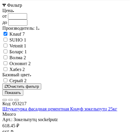
Фильтр
Цена
от
до
Производитель
: 1
Knauf
7
SUHO
1
Vetonit
1
Боларс
1
Волма
2
Основит
2
Хабез
2
Базовый цвет
Серый
2
Очистить фильтр
Показать
Код: 053217
Штукатурка фасадная цементная Кнауф зокельпутц 25кг
Много
Арт.: Зокельпутц sockelputz
618.45 ₽