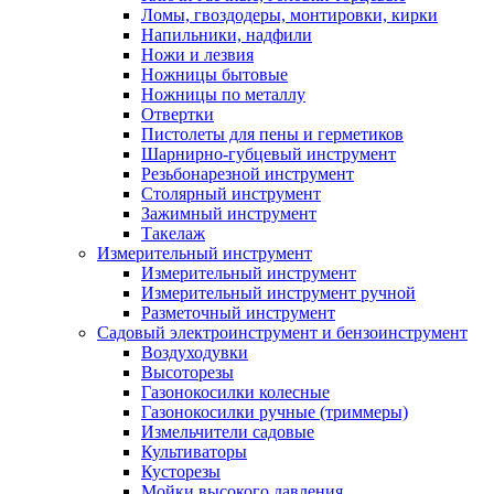
Ломы, гвоздодеры, монтировки, кирки
Напильники, надфили
Ножи и лезвия
Ножницы бытовые
Ножницы по металлу
Отвертки
Пистолеты для пены и герметиков
Шарнирно-губцевый инструмент
Резьбонарезной инструмент
Столярный инструмент
Зажимный инструмент
Такелаж
Измерительный инструмент
Измерительный инструмент
Измерительный инструмент ручной
Разметочный инструмент
Садовый электроинструмент и бензоинструмент
Воздуходувки
Высоторезы
Газонокосилки колесные
Газонокосилки ручные (триммеры)
Измельчители садовые
Культиваторы
Кусторезы
Мойки высокого давления