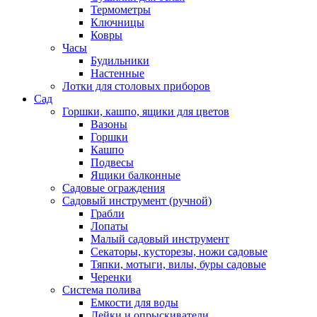
Термометры
Ключницы
Ковры
Часы
Будильники
Настенные
Лотки для столовых приборов
Сад
Горшки, кашпо, ящики для цветов
Вазоны
Горшки
Кашпо
Подвесы
Ящики балконные
Садовые ограждения
Садовый инструмент (ручной)
Грабли
Лопаты
Малый садовый инструмент
Секаторы, кусторезы, ножи садовые
Тяпки, мотыги, вилы, буры садовые
Черенки
Система полива
Емкости для воды
Лейки и опрыскиватели