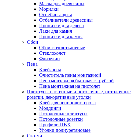
Масла для древесины
Морилки
Огнебиозащита
Отбеливатели древесины
Пропитки для дерева
Лаки для камня
Пропитки для камня
Обои
Обои стеклотканевые
Стеклохолст
Флизелин
Пена
Клей-пена
Очиститель пены монтажной
Пена монтажная бытовая с трубкой
Пена монтажная на пистолет
Плинтусы настенные и потолочные, потолочные
розетки, декоративные уголки
Клей для пенополистерола
Молдинги
Потолочные плинтусы
Потолочные розетки
Профили ПВХ
Уголки полиуретановые
Скотчи