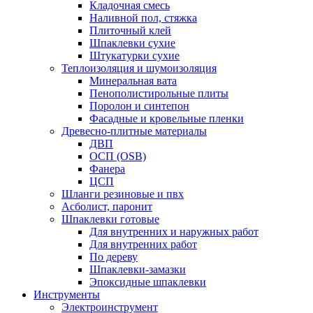
Кладочная смесь
Наливной пол, стяжка
Плиточный клей
Шпаклевки сухие
Штукатурки сухие
Теплоизоляция и шумоизоляция
Минеральная вата
Пенополистирольные плиты
Поролон и синтепон
Фасадные и кровельные пленки
Древесно-плитные материалы
ДВП
ОСП (OSB)
Фанера
ЦСП
Шланги резиновые и пвх
Асболист, паронит
Шпаклевки готовые
Для внутренних и наружных работ
Для внутренних работ
По дереву
Шпаклевки-замазки
Эпоксидные шпаклевки
Инструменты
Электроинструмент