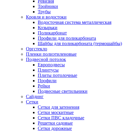
Ревизия
Тройники
Трубы
Кровля и водостоки
Водосточная система металлическая
Козырьки
Поликарбонат
Профили для поликарбоната
Шайбы для поликарбоната (термошайбы)
Оргстекло
Пленки полиэтиленовые
Подвесной потолок
Европодвесы
Плинтусы
Плиты потолочные
Профили
Рейки
Подвесные светильники
Сайдинг
Сетки
Сетки для затенения
Сетки москитные
Сетки ПВС кладочные
Решетки садовые
Сетки дорожные