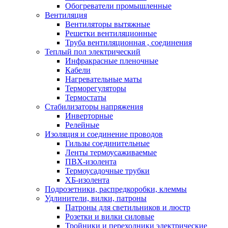
Обогреватели промышленные
Вентиляция
Вентиляторы вытяжные
Решетки вентиляционные
Труба вентиляционная , соединения
Теплый пол электрический
Инфракрасные пленочные
Кабели
Нагревательные маты
Терморегуляторы
Термостаты
Стабилизаторы напряжения
Инверторные
Релейные
Изоляция и соединение проводов
Гильзы соединительные
Ленты термоусаживаемые
ПВХ-изолента
Термоусадочные трубки
ХБ-изолента
Подрозетники, распредкоробки, клеммы
Удлинители, вилки, патроны
Патроны для светильников и люстр
Розетки и вилки силовые
Тройники и переходники электрические