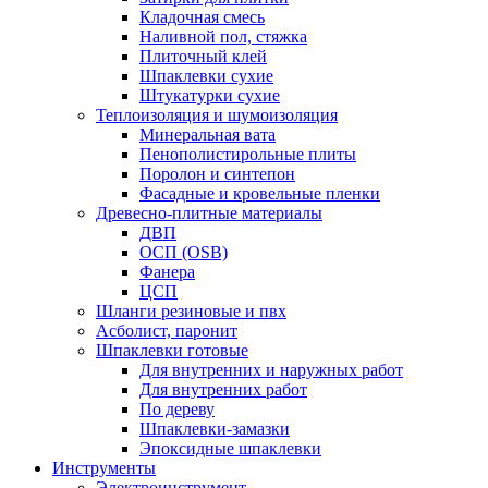
Кладочная смесь
Наливной пол, стяжка
Плиточный клей
Шпаклевки сухие
Штукатурки сухие
Теплоизоляция и шумоизоляция
Минеральная вата
Пенополистирольные плиты
Поролон и синтепон
Фасадные и кровельные пленки
Древесно-плитные материалы
ДВП
ОСП (OSB)
Фанера
ЦСП
Шланги резиновые и пвх
Асболист, паронит
Шпаклевки готовые
Для внутренних и наружных работ
Для внутренних работ
По дереву
Шпаклевки-замазки
Эпоксидные шпаклевки
Инструменты
Электроинструмент