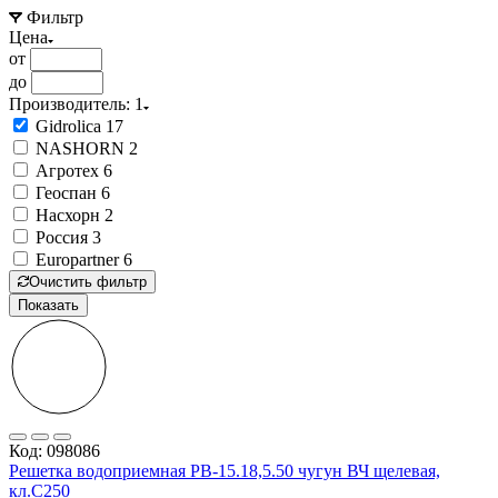
Фильтр
Цена
от
до
Производитель
: 1
Gidrolica
17
NASHORN
2
Агротех
6
Геоспан
6
Насхорн
2
Россия
3
Europartner
6
Очистить фильтр
Показать
Код: 098086
Решетка водоприемная РВ-15.18,5.50 чугун ВЧ щелевая,
кл.С250