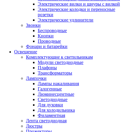
Электрические вилки и шнуры с вилкой
Электрические колодки и переносные
розетки
Электрические удлинители
Звонки
Беспроводные
Кнопки
Проводные
Фонари и батарейки
Освещение
Комплектующие к светильникам
Модули светодиодные
Плафоны
Трансформаторы
Лампочки
Лампы накаливания
Галогенные
Люминесцентные
Светодиодные
Для духовки
Для холодильника
Филаментная
Лента светодиодная
Люстры
Прожекторы