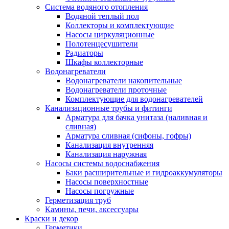
Система водяного отопления
Водяной теплый пол
Коллекторы и комплектующие
Насосы циркуляционные
Полотенцесушители
Радиаторы
Шкафы коллекторные
Водонагреватели
Водонагреватели накопительные
Водонагреватели проточные
Комплектующие для водонагревателей
Канализационные трубы и фитинги
Арматура для бачка унитаза (наливная и
сливная)
Арматура сливная (сифоны, гофры)
Канализация внутренняя
Канализация наружная
Насосы системы водоснабжения
Баки расширительные и гидроаккумуляторы
Насосы поверхностные
Насосы погружные
Герметизация труб
Камины, печи, аксессуары
Краски и декор
Герметики