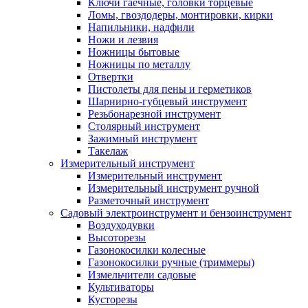
Ключи гаечные, головки торцевые
Ломы, гвоздодеры, монтировки, кирки
Напильники, надфили
Ножи и лезвия
Ножницы бытовые
Ножницы по металлу
Отвертки
Пистолеты для пены и герметиков
Шарнирно-губцевый инструмент
Резьбонарезной инструмент
Столярный инструмент
Зажимный инструмент
Такелаж
Измерительный инструмент
Измерительный инструмент
Измерительный инструмент ручной
Разметочный инструмент
Садовый электроинструмент и бензоинструмент
Воздуходувки
Высоторезы
Газонокосилки колесные
Газонокосилки ручные (триммеры)
Измельчители садовые
Культиваторы
Кусторезы