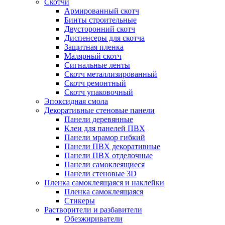
Скотчи
Армированный скотч
Бинты строительные
Двусторонний скотч
Диспенсеры для скотча
Защитная пленка
Малярный скотч
Сигнальные ленты
Скотч металлизированный
Скотч ремонтный
Скотч упаковочный
Эпоксидная смола
Декоративные стеновые панели
Панели деревянные
Клеи для панелей ПВХ
Панели мрамор гибкий
Панели ПВХ декоративные
Панели ПВХ отделочные
Панели самоклеящиеся
Панели стеновые 3D
Пленка самоклеящаяся и наклейки
Пленка самоклеящаяся
Стикеры
Растворители и разбавители
Обезжириватели