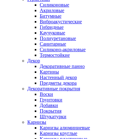
Силиконовые
Акриловые
Битумные
Виброакустические
Гибридные
Каучуковые
Полиуретановые
Санитарные
Силиконо-акриловые
Термостойкие
Декор
Декоративные панно
Картины
Настенный декор
Предметы декора
Декоративные покрытия
Воски
Грунтовки
Добавки
Покрытия
Штукатурки
Карнизы
Карнизы алюминиевые
Карнизы круглые
Карнизы пластиковые