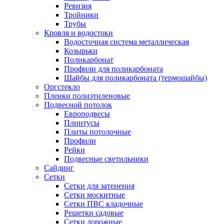
Ревизия
Тройники
Трубы
Кровля и водостоки
Водосточная система металлическая
Козырьки
Поликарбонат
Профили для поликарбоната
Шайбы для поликарбоната (термошайбы)
Оргстекло
Пленки полиэтиленовые
Подвесной потолок
Европодвесы
Плинтусы
Плиты потолочные
Профили
Рейки
Подвесные светильники
Сайдинг
Сетки
Сетки для затенения
Сетки москитные
Сетки ПВС кладочные
Решетки садовые
Сетки дорожные