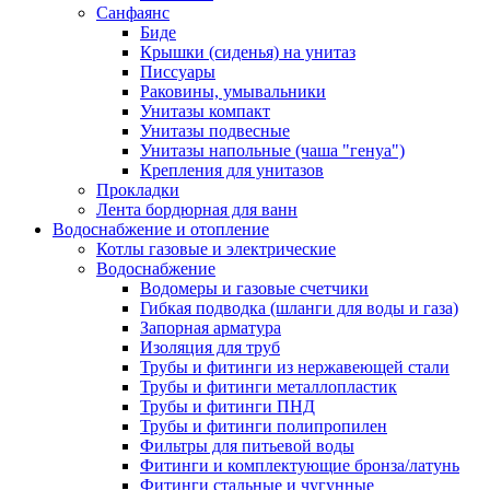
Санфаянс
Биде
Крышки (сиденья) на унитаз
Писсуары
Раковины, умывальники
Унитазы компакт
Унитазы подвесные
Унитазы напольные (чаша "генуа")
Крепления для унитазов
Прокладки
Лента бордюрная для ванн
Водоснабжение и отопление
Котлы газовые и электрические
Водоснабжение
Водомеры и газовые счетчики
Гибкая подводка (шланги для воды и газа)
Запорная арматура
Изоляция для труб
Трубы и фитинги из нержавеющей стали
Трубы и фитинги металлопластик
Трубы и фитинги ПНД
Трубы и фитинги полипропилен
Фильтры для питьевой воды
Фитинги и комплектующие бронза/латунь
Фитинги стальные и чугунные