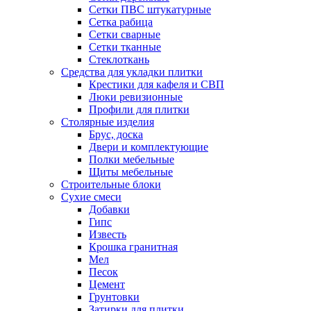
Сетки ПВС штукатурные
Сетка рабица
Сетки сварные
Сетки тканные
Стеклоткань
Средства для укладки плитки
Крестики для кафеля и СВП
Люки ревизионные
Профили для плитки
Столярные изделия
Брус, доска
Двери и комплектующие
Полки мебельные
Щиты мебельные
Строительные блоки
Сухие смеси
Добавки
Гипс
Известь
Крошка гранитная
Мел
Песок
Цемент
Грунтовки
Затирки для плитки