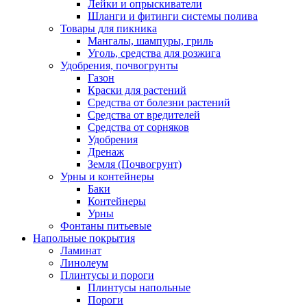
Лейки и опрыскиватели
Шланги и фитинги системы полива
Товары для пикника
Мангалы, шампуры, гриль
Уголь, средства для розжига
Удобрения, почвогрунты
Газон
Краски для растений
Средства от болезни растений
Средства от вредителей
Средства от сорняков
Удобрения
Дренаж
Земля (Почвогрунт)
Урны и контейнеры
Баки
Контейнеры
Урны
Фонтаны питьевые
Напольные покрытия
Ламинат
Линолеум
Плинтусы и пороги
Плинтусы напольные
Пороги