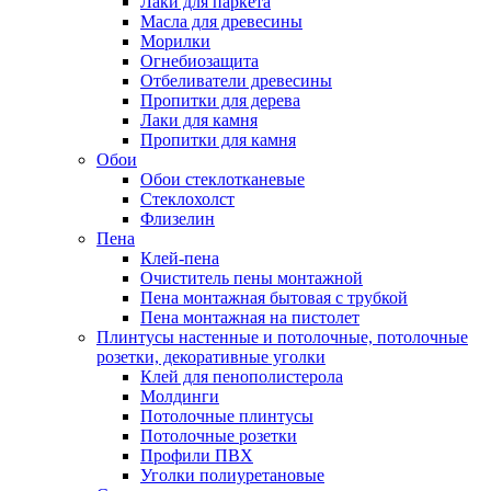
Лаки для паркета
Масла для древесины
Морилки
Огнебиозащита
Отбеливатели древесины
Пропитки для дерева
Лаки для камня
Пропитки для камня
Обои
Обои стеклотканевые
Стеклохолст
Флизелин
Пена
Клей-пена
Очиститель пены монтажной
Пена монтажная бытовая с трубкой
Пена монтажная на пистолет
Плинтусы настенные и потолочные, потолочные
розетки, декоративные уголки
Клей для пенополистерола
Молдинги
Потолочные плинтусы
Потолочные розетки
Профили ПВХ
Уголки полиуретановые