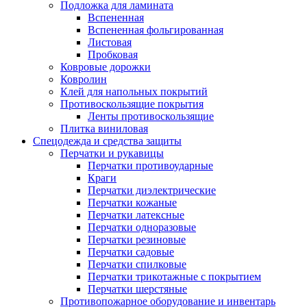
Подложка для ламината
Вспененная
Вспененная фольгированная
Листовая
Пробковая
Ковровые дорожки
Ковролин
Клей для напольных покрытий
Противоскользящие покрытия
Ленты противоскользящие
Плитка виниловая
Спецодежда и средства защиты
Перчатки и рукавицы
Перчатки противоударные
Краги
Перчатки диэлектрические
Перчатки кожаные
Перчатки латексные
Перчатки одноразовые
Перчатки резиновые
Перчатки садовые
Перчатки спилковые
Перчатки трикотажные с покрытием
Перчатки шерстяные
Противопожарное оборудование и инвентарь