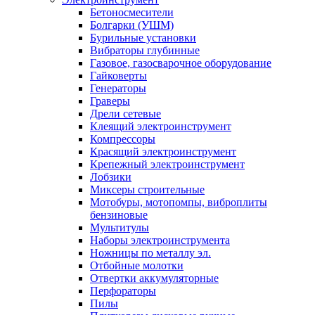
Бетоносмесители
Болгарки (УШМ)
Бурильные установки
Вибраторы глубинные
Газовое, газосварочное оборудование
Гайковерты
Генераторы
Граверы
Дрели сетевые
Клеящий электроинструмент
Компрессоры
Красящий электроинструмент
Крепежный электроинструмент
Лобзики
Миксеры строительные
Мотобуры, мотопомпы, виброплиты
бензиновые
Мультитулы
Наборы электроинструмента
Ножницы по металлу эл.
Отбойные молотки
Отвертки аккумуляторные
Перфораторы
Пилы