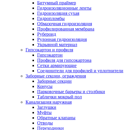
Битумный праймер
Гидроизоляционные ленты
Гидроизоляция сухая
Гидропломбы
Обмазочная гидроизоляция
Профилированная мембрана
Рубероид
Рулонная гидроизоляция
Укрывной материал
Гипсокартон и профиля
Гипсокартон
Профиля для гипсокартона
Сетки армирующие
Соединители для профилей и уплотнители
Заборные секции, ограждения
Заборные секции
Конусы
Парковочные барьеры и столбики
Таблички мокрый пол
Канализация наружная
Заглушки
Муфты
Обратные клапаны
Отводы
Переходники