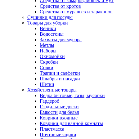
Средства от комаров, мошек и мух
Средства от кротов
Средства от муравьев и тараканов
Сушилки для посуды
Товары для уборки
Веники
Водосгоны
Захваты для мусора
Метлы
Наборы
Окномойки
Скребки
Совки
Тряпки и салфетки
Швабры и насадки
Щетки
Хозяйственные товары
Ведра бытовые, тазы, мусорки
Гардероб
Гладильные доски
Емкости для белья
Коврики входные
Коврики для ванной комнаты
Пластмасса
Почтовые ящики