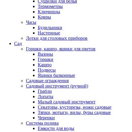
Сушилки для белья
Термометры
Ключницы
Ковры
Часы
Будильники
Настенные
Лотки для столовых приборов
Сад
Горшки, кашпо, ящики для цветов
Вазоны
Горшки
Кашпо
Подвесы
Ящики балконные
Садовые ограждения
Садовый инструмент (ручной)
Грабли
Лопаты
Малый садовый инструмент
Секаторы, кусторезы, ножи садовые
Тяпки, мотыги, вилы, буры садовые
Черенки
Система полива
Емкости для воды