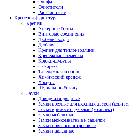
Олифа
Очистители
Растворители
Крепеж и фурнитура
Крепеж
Анкерные болты
Винтовые соединения
Дюбель гвозди
Дюбеля
Крепеж для теплоизоляции
Крепежные элементы
Крюки-шурупы
Саморезы
Такелажная оснастка
Химический крепеж
Хомуты
Шурупы по бетону
Замки
Доводчики дверные
Замки врезные для входных дверей (корпус)
Замки врезные с ручками (комплект)
Замки мебельные
Замки межкомнатные и защелки
Замки навесные и тросовые
Замки накладные