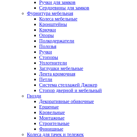
Ручки для замков
Сердцевины для замков
Фурнитура мебельная
Колеса мебельные
Кронштейны
Крючки
Опоры
Полкодержатели
Полозья
Ручки
Стопоры
Уплотнители
Заглушки мебельные
Лента кромочная
Петли
Система стеллажей Джокер
Стопор дверной и мебельный
Гвозди
Декоративные обивочные
Ершеные
Кровельные
Монтажные
Строительные
Финишные
Колеса для тачек и тележек