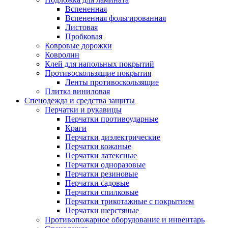
Вспененная
Вспененная фольгированная
Листовая
Пробковая
Ковровые дорожки
Ковролин
Клей для напольных покрытий
Противоскользящие покрытия
Ленты противоскользящие
Плитка виниловая
Спецодежда и средства защиты
Перчатки и рукавицы
Перчатки противоударные
Краги
Перчатки диэлектрические
Перчатки кожаные
Перчатки латексные
Перчатки одноразовые
Перчатки резиновые
Перчатки садовые
Перчатки спилковые
Перчатки трикотажные с покрытием
Перчатки шерстяные
Противопожарное оборудование и инвентарь