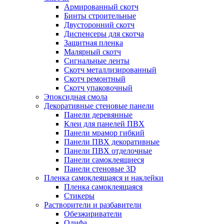
Армированный скотч
Бинты строительные
Двусторонний скотч
Диспенсеры для скотча
Защитная пленка
Малярный скотч
Сигнальные ленты
Скотч металлизированный
Скотч ремонтный
Скотч упаковочный
Эпоксидная смола
Декоративные стеновые панели
Панели деревянные
Клеи для панелей ПВХ
Панели мрамор гибкий
Панели ПВХ декоративные
Панели ПВХ отделочные
Панели самоклеящиеся
Панели стеновые 3D
Пленка самоклеящаяся и наклейки
Пленка самоклеящаяся
Стикеры
Растворители и разбавители
Обезжириватели
Олифа