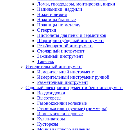
Ломы, гвоздодеры, монтировки, кирки
Напильники, надфили
Ножи и лезвия
Ножницы бытовые
Ножницы по металлу
Отвертки
Пистолеты для пены и герметиков
Шарнирно-губцевый инструмент
Резьбонарезной инструмент
Столярный инструмент
Зажимный инструмент
Такелаж
Измерительный инструмент
Измерительный инструмент
Измерительный инструмент ручной
Разметочный инструмент
Садовый электроинструмент и бензоинструмент
Воздуходувки
Высоторезы
Газонокосилки колесные
Газонокосилки ручные (триммеры)
Измельчители садовые
Культиваторы
Кусторезы
Мойки высокого давления