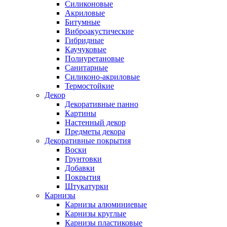
Силиконовые
Акриловые
Битумные
Виброакустические
Гибридные
Каучуковые
Полиуретановые
Санитарные
Силиконо-акриловые
Термостойкие
Декор
Декоративные панно
Картины
Настенный декор
Предметы декора
Декоративные покрытия
Воски
Грунтовки
Добавки
Покрытия
Штукатурки
Карнизы
Карнизы алюминиевые
Карнизы круглые
Карнизы пластиковые