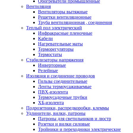
Обогреватели промышленные
Вентиляция
Вентиляторы вытяжные
Решетки вентиляционные
Труба вентиляционная , соединения
Теплый пол электрический
Инфракрасные пленочные
Кабели
Нагревательные маты
Терморегуляторы
Термостаты
Стабилизаторы напряжения
Инверторные
Релейные
Изоляция и соединение проводов
Гильзы соединительные
Ленты термоусаживаемые
ПВХ-изолента
Термоусадочные трубки
ХБ-изолента
Подрозетники, распредкоробки, клеммы
Удлинители, вилки, патроны
Патроны для светильников и люстр
Розетки и вилки силовые
Тройники и переходники электрические