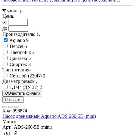
Фильтр
Цена
от
до
Производитель
: 1
Aquario
9
Denzel
6
ThermoFix
2
Джилекс
2
Сибртех
3
Тип питания
Сетевой (220В)
0
Диаметр резьбы
1,1/4" (ДУ 32)
2
Очистить фильтр
Показать
Код: 096874
Насос дренажный Aquario ADS-260-5E (mini)
Много
Арт.: ADS-260-5E (mini)
5 911 ₽