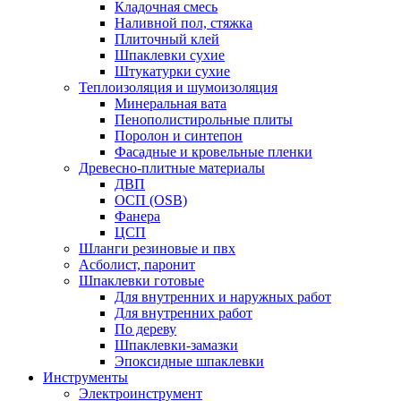
Кладочная смесь
Наливной пол, стяжка
Плиточный клей
Шпаклевки сухие
Штукатурки сухие
Теплоизоляция и шумоизоляция
Минеральная вата
Пенополистирольные плиты
Поролон и синтепон
Фасадные и кровельные пленки
Древесно-плитные материалы
ДВП
ОСП (OSB)
Фанера
ЦСП
Шланги резиновые и пвх
Асболист, паронит
Шпаклевки готовые
Для внутренних и наружных работ
Для внутренних работ
По дереву
Шпаклевки-замазки
Эпоксидные шпаклевки
Инструменты
Электроинструмент