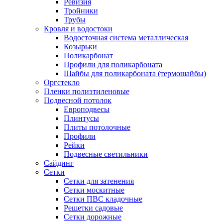
Ревизия
Тройники
Трубы
Кровля и водостоки
Водосточная система металлическая
Козырьки
Поликарбонат
Профили для поликарбоната
Шайбы для поликарбоната (термошайбы)
Оргстекло
Пленки полиэтиленовые
Подвесной потолок
Европодвесы
Плинтусы
Плиты потолочные
Профили
Рейки
Подвесные светильники
Сайдинг
Сетки
Сетки для затенения
Сетки москитные
Сетки ПВС кладочные
Решетки садовые
Сетки дорожные