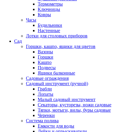
Термометры
Ключницы
Ковры
Часы
Будильники
Настенные
Лотки для столовых приборов
Сад
Горшки, кашпо, ящики для цветов
Вазоны
Горшки
Кашпо
Подвесы
Ящики балконные
Садовые ограждения
Садовый инструмент (ручной)
Грабли
Лопаты
Малый садовый инструмент
Секаторы, кусторезы, ножи садовые
Тяпки, мотыги, вилы, буры садовые
Черенки
Система полива
Емкости для воды
Лейки и опрыскиватели