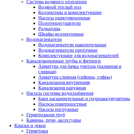
Система водяного отопления
Водяной теплый пол
Коллекторы и комплектующие
Насосы циркуляционные
Полотенцесушители
Радиаторы
Шкафы коллекторные
Водонагреватели
Водонагреватели накопительные
Водонагреватели проточные
Комплектующие для водонагревателей
Канализационные трубы и фитинги
Арматура для бачка унитаза (наливная и
сливная)
Арматура сливная (сифоны, гофры)
Канализация внутренняя
Канализация наружная
Насосы системы водоснабжения
Баки расширительные и гидроаккумуляторы
Насосы поверхностные
Насосы погружные
Герметизация труб
Камины, печи, аксессуары
Краски и декор
Герметики