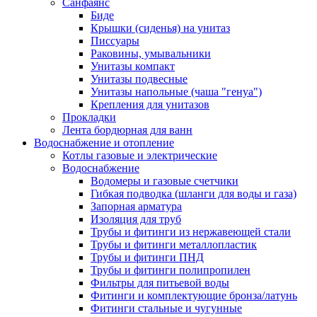
Санфаянс
Биде
Крышки (сиденья) на унитаз
Писсуары
Раковины, умывальники
Унитазы компакт
Унитазы подвесные
Унитазы напольные (чаша "генуа")
Крепления для унитазов
Прокладки
Лента бордюрная для ванн
Водоснабжение и отопление
Котлы газовые и электрические
Водоснабжение
Водомеры и газовые счетчики
Гибкая подводка (шланги для воды и газа)
Запорная арматура
Изоляция для труб
Трубы и фитинги из нержавеющей стали
Трубы и фитинги металлопластик
Трубы и фитинги ПНД
Трубы и фитинги полипропилен
Фильтры для питьевой воды
Фитинги и комплектующие бронза/латунь
Фитинги стальные и чугунные