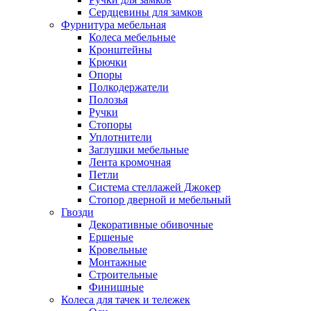
Сердцевины для замков
Фурнитура мебельная
Колеса мебельные
Кронштейны
Крючки
Опоры
Полкодержатели
Полозья
Ручки
Стопоры
Уплотнители
Заглушки мебельные
Лента кромочная
Петли
Система стеллажей Джокер
Стопор дверной и мебельный
Гвозди
Декоративные обивочные
Ершеные
Кровельные
Монтажные
Строительные
Финишные
Колеса для тачек и тележек