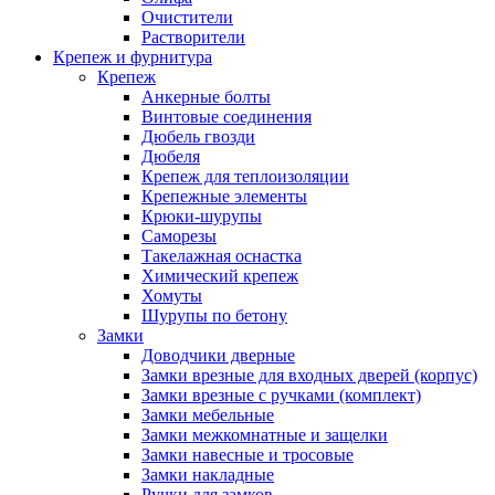
Очистители
Растворители
Крепеж и фурнитура
Крепеж
Анкерные болты
Винтовые соединения
Дюбель гвозди
Дюбеля
Крепеж для теплоизоляции
Крепежные элементы
Крюки-шурупы
Саморезы
Такелажная оснастка
Химический крепеж
Хомуты
Шурупы по бетону
Замки
Доводчики дверные
Замки врезные для входных дверей (корпус)
Замки врезные с ручками (комплект)
Замки мебельные
Замки межкомнатные и защелки
Замки навесные и тросовые
Замки накладные
Ручки для замков