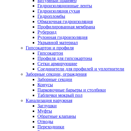
Битумный праймер
Гидроизоляционные ленты
Гидроизоляция сухая
Гидропломбы
Обмазочная гидроизоляция
Профилированная мембрана
Рубероид
Рулонная гидроизоляция
Укрывной материал
Гипсокартон и профиля
Гипсокартон
Профиля для гипсокартона
Сетки армирующие
Соединители для профилей и уплотнители
Заборные секции, ограждения
Заборные секции
Конусы
Парковочные барьеры и столбики
Таблички мокрый пол
Канализация наружная
Заглушки
Муфты
Обратные клапаны
Отводы
Переходники