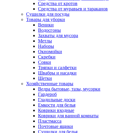
Средства от кротов
Средства от муравьев и тараканов
Сушилки для посуды
Товары для уборки
Веники
Водосгоны
Захваты для мусора
Метлы
Наборы
Окномойки
Скребки
Совки
Тряпки и салфетки
Швабры и насадки
Щетки
Хозяйственные товары
Ведра бытовые, тазы, мусорки
Гардероб
Гладильные доски
Емкости для белья
Коврики входные
Коврики для ванной комнаты
Пластмасса
Почтовые ящики
Сушилки для белья