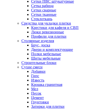
Сетки ПВС штукатурные
Сетка рабица
Сетки сварные
Сетки тканные
Стеклоткань
Средства для укладки плитки
Крестики для кафеля и СВП
Люки ревизионные
Профили для плитки
Столярные изделия
Брус, доска
Двери и комплектующие
Полки мебельные
Щиты мебельные
Строительные блоки
Сухие смеси
Добавки
Гипс
Известь
Крошка гранитная
Мел
Песок
Цемент
Грунтовки
Затирки для плитки