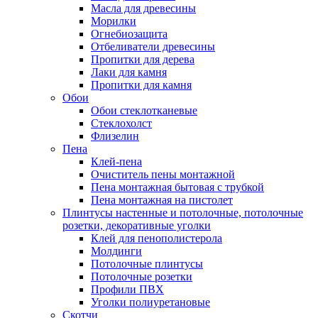
Масла для древесины
Морилки
Огнебиозащита
Отбеливатели древесины
Пропитки для дерева
Лаки для камня
Пропитки для камня
Обои
Обои стеклотканевые
Стеклохолст
Флизелин
Пена
Клей-пена
Очиститель пены монтажной
Пена монтажная бытовая с трубкой
Пена монтажная на пистолет
Плинтусы настенные и потолочные, потолочные
розетки, декоративные уголки
Клей для пенополистерола
Молдинги
Потолочные плинтусы
Потолочные розетки
Профили ПВХ
Уголки полиуретановые
Скотчи