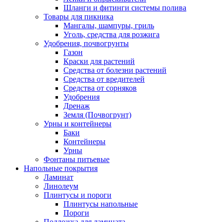
Шланги и фитинги системы полива
Товары для пикника
Мангалы, шампуры, гриль
Уголь, средства для розжига
Удобрения, почвогрунты
Газон
Краски для растений
Средства от болезни растений
Средства от вредителей
Средства от сорняков
Удобрения
Дренаж
Земля (Почвогрунт)
Урны и контейнеры
Баки
Контейнеры
Урны
Фонтаны питьевые
Напольные покрытия
Ламинат
Линолеум
Плинтусы и пороги
Плинтусы напольные
Пороги
Подложка для ламината