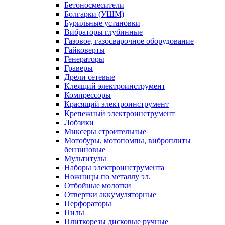
Бетоносмесители
Болгарки (УШМ)
Бурильные установки
Вибраторы глубинные
Газовое, газосварочное оборудование
Гайковерты
Генераторы
Граверы
Дрели сетевые
Клеящий электроинструмент
Компрессоры
Красящий электроинструмент
Крепежный электроинструмент
Лобзики
Миксеры строительные
Мотобуры, мотопомпы, виброплиты
бензиновые
Мультитулы
Наборы электроинструмента
Ножницы по металлу эл.
Отбойные молотки
Отвертки аккумуляторные
Перфораторы
Пилы
Плиткорезы дисковые ручные