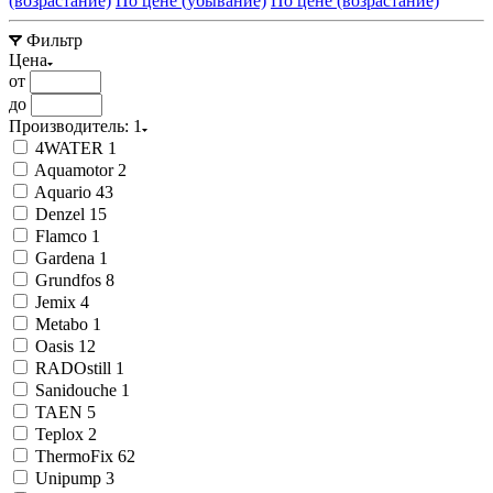
(возрастание)
По цене (убывание)
По цене (возрастание)
Фильтр
Цена
от
до
Производитель
: 1
4WATER
1
Aquamotor
2
Aquario
43
Denzel
15
Flamco
1
Gardena
1
Grundfos
8
Jemix
4
Metabo
1
Oasis
12
RADOstill
1
Sanidouche
1
TAEN
5
Teplox
2
ThermoFix
62
Unipump
3