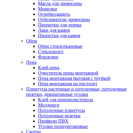
Масла для древесины
Морилки
Огнебиозащита
Отбеливатели древесины
Пропитки для дерева
Лаки для камня
Пропитки для камня
Обои
Обои стеклотканевые
Стеклохолст
Флизелин
Пена
Клей-пена
Очиститель пены монтажной
Пена монтажная бытовая с трубкой
Пена монтажная на пистолет
Плинтусы настенные и потолочные, потолочные
розетки, декоративные уголки
Клей для пенополистерола
Молдинги
Потолочные плинтусы
Потолочные розетки
Профили ПВХ
Уголки полиуретановые
Скотчи