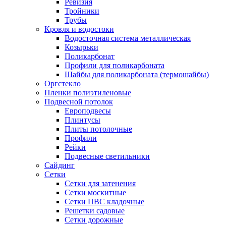
Ревизия
Тройники
Трубы
Кровля и водостоки
Водосточная система металлическая
Козырьки
Поликарбонат
Профили для поликарбоната
Шайбы для поликарбоната (термошайбы)
Оргстекло
Пленки полиэтиленовые
Подвесной потолок
Европодвесы
Плинтусы
Плиты потолочные
Профили
Рейки
Подвесные светильники
Сайдинг
Сетки
Сетки для затенения
Сетки москитные
Сетки ПВС кладочные
Решетки садовые
Сетки дорожные