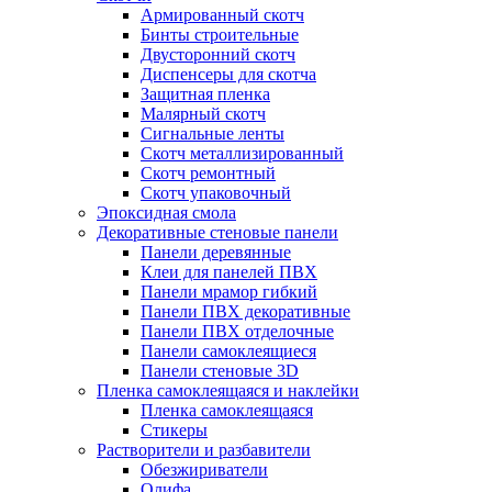
Армированный скотч
Бинты строительные
Двусторонний скотч
Диспенсеры для скотча
Защитная пленка
Малярный скотч
Сигнальные ленты
Скотч металлизированный
Скотч ремонтный
Скотч упаковочный
Эпоксидная смола
Декоративные стеновые панели
Панели деревянные
Клеи для панелей ПВХ
Панели мрамор гибкий
Панели ПВХ декоративные
Панели ПВХ отделочные
Панели самоклеящиеся
Панели стеновые 3D
Пленка самоклеящаяся и наклейки
Пленка самоклеящаяся
Стикеры
Растворители и разбавители
Обезжириватели
Олифа