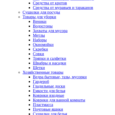
Средства от кротов
Средства от муравьев и тараканов
Сушилки для посуды
Товары для уборки
Веники
Водосгоны
Захваты для мусора
Метлы
Наборы
Окномойки
Скребки
Совки
Тряпки и салфетки
Швабры и насадки
Щетки
Хозяйственные товары
Ведра бытовые, тазы, мусорки
Гардероб
Гладильные доски
Емкости для белья
Коврики входные
Коврики для ванной комнаты
Пластмасса
Почтовые ящики
Сушилки для белья