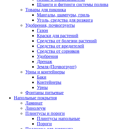
Шланги и фитинги системы полива
Товары для пикника
Мангалы, шампуры, гриль
Уголь, средства для розжига
Удобрения, почвогрунты
Газон
Краски для растений
Средства от болезни растений
Средства от вредителей
Средства от сорняков
Удобрения
Дренаж
Земля (Почвогрунт)
Урны и контейнеры
Баки
Контейнеры
Урны
Фонтаны питьевые
Напольные покрытия
Ламинат
Линолеум
Плинтусы и пороги
Плинтусы напольные
Пороги
Подложка для ламината