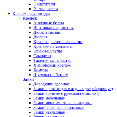
Очистители
Растворители
Крепеж и фурнитура
Крепеж
Анкерные болты
Винтовые соединения
Дюбель гвозди
Дюбеля
Крепеж для теплоизоляции
Крепежные элементы
Крюки-шурупы
Саморезы
Такелажная оснастка
Химический крепеж
Хомуты
Шурупы по бетону
Замки
Доводчики дверные
Замки врезные для входных дверей (корпус)
Замки врезные с ручками (комплект)
Замки мебельные
Замки межкомнатные и защелки
Замки навесные и тросовые
Замки накладные
Ручки для замков