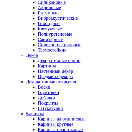
Силиконовые
Акриловые
Битумные
Виброакустические
Гибридные
Каучуковые
Полиуретановые
Санитарные
Силиконо-акриловые
Термостойкие
Декор
Декоративные панно
Картины
Настенный декор
Предметы декора
Декоративные покрытия
Воски
Грунтовки
Добавки
Покрытия
Штукатурки
Карнизы
Карнизы алюминиевые
Карнизы круглые
Карнизы пластиковые