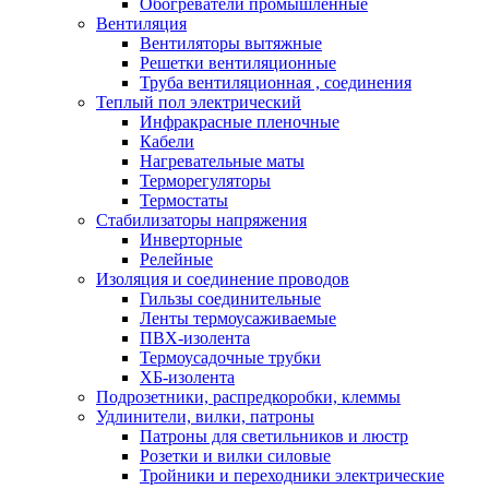
Обогреватели промышленные
Вентиляция
Вентиляторы вытяжные
Решетки вентиляционные
Труба вентиляционная , соединения
Теплый пол электрический
Инфракрасные пленочные
Кабели
Нагревательные маты
Терморегуляторы
Термостаты
Стабилизаторы напряжения
Инверторные
Релейные
Изоляция и соединение проводов
Гильзы соединительные
Ленты термоусаживаемые
ПВХ-изолента
Термоусадочные трубки
ХБ-изолента
Подрозетники, распредкоробки, клеммы
Удлинители, вилки, патроны
Патроны для светильников и люстр
Розетки и вилки силовые
Тройники и переходники электрические