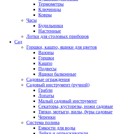
Термометры
Ключницы
Ковры
Часы
Будильники
Настенные
Лотки для столовых приборов
Сад
Горшки, кашпо, ящики для цветов
Вазоны
Горшки
Кашпо
Подвесы
Ящики балконные
Садовые ограждения
Садовый инструмент (ручной)
Грабли
Лопаты
Малый садовый инструмент
Секаторы, кусторезы, ножи садовые
Тяпки, мотыги, вилы, буры садовые
Черенки
Система полива
Емкости для воды
Лейки и опрыскиватели