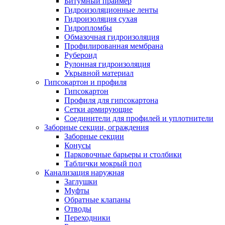
Битумный праймер
Гидроизоляционные ленты
Гидроизоляция сухая
Гидропломбы
Обмазочная гидроизоляция
Профилированная мембрана
Рубероид
Рулонная гидроизоляция
Укрывной материал
Гипсокартон и профиля
Гипсокартон
Профиля для гипсокартона
Сетки армирующие
Соединители для профилей и уплотнители
Заборные секции, ограждения
Заборные секции
Конусы
Парковочные барьеры и столбики
Таблички мокрый пол
Канализация наружная
Заглушки
Муфты
Обратные клапаны
Отводы
Переходники