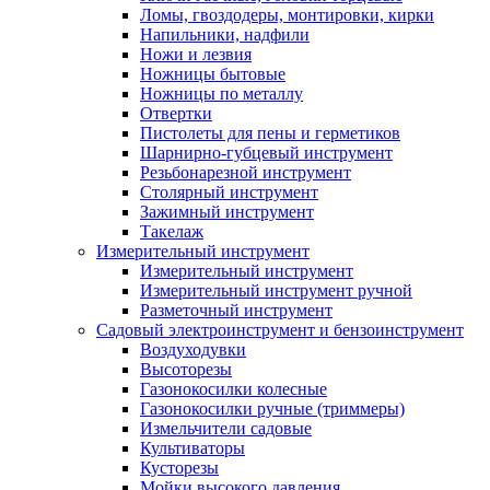
Ломы, гвоздодеры, монтировки, кирки
Напильники, надфили
Ножи и лезвия
Ножницы бытовые
Ножницы по металлу
Отвертки
Пистолеты для пены и герметиков
Шарнирно-губцевый инструмент
Резьбонарезной инструмент
Столярный инструмент
Зажимный инструмент
Такелаж
Измерительный инструмент
Измерительный инструмент
Измерительный инструмент ручной
Разметочный инструмент
Садовый электроинструмент и бензоинструмент
Воздуходувки
Высоторезы
Газонокосилки колесные
Газонокосилки ручные (триммеры)
Измельчители садовые
Культиваторы
Кусторезы
Мойки высокого давления