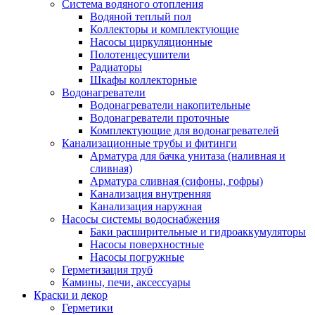
Система водяного отопления
Водяной теплый пол
Коллекторы и комплектующие
Насосы циркуляционные
Полотенцесушители
Радиаторы
Шкафы коллекторные
Водонагреватели
Водонагреватели накопительные
Водонагреватели проточные
Комплектующие для водонагревателей
Канализационные трубы и фитинги
Арматура для бачка унитаза (наливная и
сливная)
Арматура сливная (сифоны, гофры)
Канализация внутренняя
Канализация наружная
Насосы системы водоснабжения
Баки расширительные и гидроаккумуляторы
Насосы поверхностные
Насосы погружные
Герметизация труб
Камины, печи, аксессуары
Краски и декор
Герметики