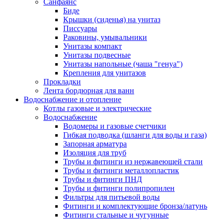
Санфаянс
Биде
Крышки (сиденья) на унитаз
Писсуары
Раковины, умывальники
Унитазы компакт
Унитазы подвесные
Унитазы напольные (чаша "генуа")
Крепления для унитазов
Прокладки
Лента бордюрная для ванн
Водоснабжение и отопление
Котлы газовые и электрические
Водоснабжение
Водомеры и газовые счетчики
Гибкая подводка (шланги для воды и газа)
Запорная арматура
Изоляция для труб
Трубы и фитинги из нержавеющей стали
Трубы и фитинги металлопластик
Трубы и фитинги ПНД
Трубы и фитинги полипропилен
Фильтры для питьевой воды
Фитинги и комплектующие бронза/латунь
Фитинги стальные и чугунные