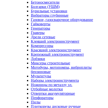
Бетоносмесители
Болгарки (УШМ)
Бурильные установки
Вибраторы глубинные
Газовое, газосварочное оборудование
Гайковерты
Генераторы
Граверы
Дрели сетевые
Клеящий электроинструмент
Компрессоры
Красящий электроинструмент
Крепежный электроинструмент
Лобзики
Миксеры строительные
Мотобуры, мотопомпы, виброплиты
бензиновые
Мультитулы
Наборы электроинструмента
Ножницы по металлу эл.
Отбойные молотки
Отвертки аккумуляторные
Перфораторы
Пилы
Плиткорезы дисковые ручные