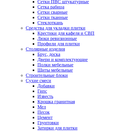
Сетки ПВС штукатурные
Сетка рабица
Сетки сварные
Сетки тканные
Стеклоткань
Средства для укладки плитки
Крестики для кафеля и СВП
Люки ревизионные
Профили для плитки
Столярные изделия
Брус, доска
Двери и комплектующие
Полки мебельные
Щиты мебельные
Строительные блоки
Сухие смеси
Добавки
Гипс
Известь
Крошка гранитная
Мел
Песок
Цемент
Грунтовки
Затирки для плитки