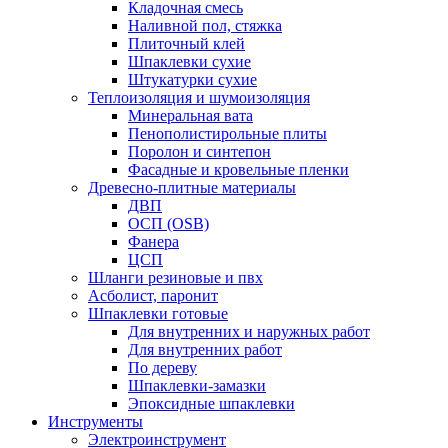
Кладочная смесь
Наливной пол, стяжка
Плиточный клей
Шпаклевки сухие
Штукатурки сухие
Теплоизоляция и шумоизоляция
Минеральная вата
Пенополистирольные плиты
Поролон и синтепон
Фасадные и кровельные пленки
Древесно-плитные материалы
ДВП
ОСП (OSB)
Фанера
ЦСП
Шланги резиновые и пвх
Асболист, паронит
Шпаклевки готовые
Для внутренних и наружных работ
Для внутренних работ
По дереву
Шпаклевки-замазки
Эпоксидные шпаклевки
Инструменты
Электроинструмент