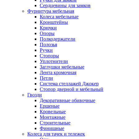
Сердцевины для замков
Фурнитура мебельная
Колеса мебельные
Кронштейны
Крючки
Опоры
Полкодержатели
Полозья
Ручки
Стопоры
Уплотнители
Заглушки мебельные
Лента кромочная
Петли
Система стеллажей Джокер
Стопор дверной и мебельный
Гвозди
Декоративные обивочные
Ершеные
Кровельные
Монтажные
Строительные
Финишные
Колеса для тачек и тележек