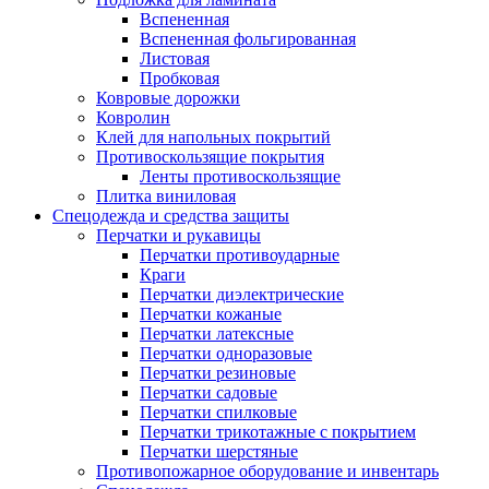
Вспененная
Вспененная фольгированная
Листовая
Пробковая
Ковровые дорожки
Ковролин
Клей для напольных покрытий
Противоскользящие покрытия
Ленты противоскользящие
Плитка виниловая
Спецодежда и средства защиты
Перчатки и рукавицы
Перчатки противоударные
Краги
Перчатки диэлектрические
Перчатки кожаные
Перчатки латексные
Перчатки одноразовые
Перчатки резиновые
Перчатки садовые
Перчатки спилковые
Перчатки трикотажные с покрытием
Перчатки шерстяные
Противопожарное оборудование и инвентарь