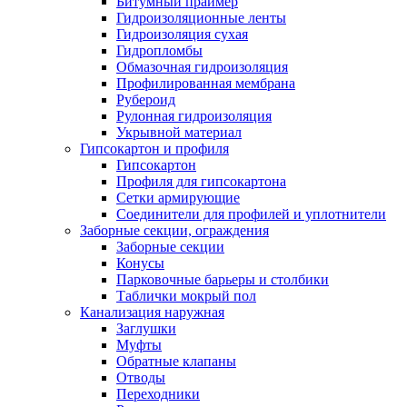
Битумный праймер
Гидроизоляционные ленты
Гидроизоляция сухая
Гидропломбы
Обмазочная гидроизоляция
Профилированная мембрана
Рубероид
Рулонная гидроизоляция
Укрывной материал
Гипсокартон и профиля
Гипсокартон
Профиля для гипсокартона
Сетки армирующие
Соединители для профилей и уплотнители
Заборные секции, ограждения
Заборные секции
Конусы
Парковочные барьеры и столбики
Таблички мокрый пол
Канализация наружная
Заглушки
Муфты
Обратные клапаны
Отводы
Переходники