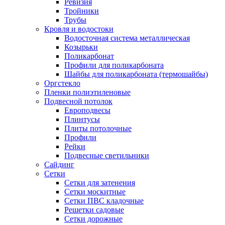
Ревизия
Тройники
Трубы
Кровля и водостоки
Водосточная система металлическая
Козырьки
Поликарбонат
Профили для поликарбоната
Шайбы для поликарбоната (термошайбы)
Оргстекло
Пленки полиэтиленовые
Подвесной потолок
Европодвесы
Плинтусы
Плиты потолочные
Профили
Рейки
Подвесные светильники
Сайдинг
Сетки
Сетки для затенения
Сетки москитные
Сетки ПВС кладочные
Решетки садовые
Сетки дорожные