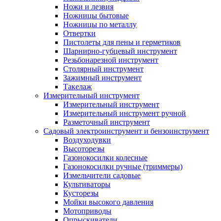
Ножи и лезвия
Ножницы бытовые
Ножницы по металлу
Отвертки
Пистолеты для пены и герметиков
Шарнирно-губцевый инструмент
Резьбонарезной инструмент
Столярный инструмент
Зажимный инструмент
Такелаж
Измерительный инструмент
Измерительный инструмент
Измерительный инструмент ручной
Разметочный инструмент
Садовый электроинструмент и бензоинструмент
Воздуходувки
Высоторезы
Газонокосилки колесные
Газонокосилки ручные (триммеры)
Измельчители садовые
Культиваторы
Кусторезы
Мойки высокого давления
Мотоприводы
Опрыскиватели