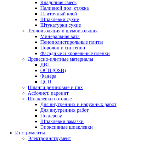
Кладочная смесь
Наливной пол, стяжка
Плиточный клей
Шпаклевки сухие
Штукатурки сухие
Теплоизоляция и шумоизоляция
Минеральная вата
Пенополистирольные плиты
Поролон и синтепон
Фасадные и кровельные пленки
Древесно-плитные материалы
ДВП
ОСП (OSB)
Фанера
ЦСП
Шланги резиновые и пвх
Асболист, паронит
Шпаклевки готовые
Для внутренних и наружных работ
Для внутренних работ
По дереву
Шпаклевки-замазки
Эпоксидные шпаклевки
Инструменты
Электроинструмент