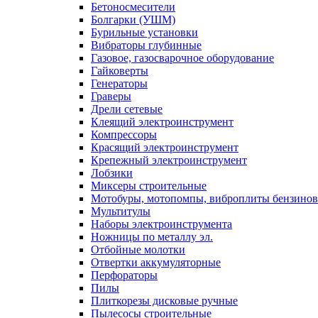
Бетоносмесители
Болгарки (УШМ)
Бурильные установки
Вибраторы глубинные
Газовое, газосварочное оборудование
Гайковерты
Генераторы
Граверы
Дрели сетевые
Клеящий электроинструмент
Компрессоры
Красящий электроинструмент
Крепежный электроинструмент
Лобзики
Миксеры строительные
Мотобуры, мотопомпы, виброплиты бензино
Мультитулы
Наборы электроинструмента
Ножницы по металлу эл.
Отбойные молотки
Отвертки аккумуляторные
Перфораторы
Пилы
Плиткорезы дисковые ручные
Пылесосы строительные