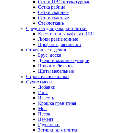
Сетки ПВС штукатурные
Сетка рабица
Сетки сварные
Сетки тканные
Стеклоткань
Средства для укладки плитки
Крестики для кафеля и СВП
Люки ревизионные
Профили для плитки
Столярные изделия
Брус, доска
Двери и комплектующие
Полки мебельные
Щиты мебельные
Строительные блоки
Сухие смеси
Добавки
Гипс
Известь
Крошка гранитная
Мел
Песок
Цемент
Грунтовки
Затирки для плитки