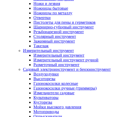
Ножи и лезвия
Ножницы бытовые
Ножницы по металлу
Отвертки
Пистолеты для пены и герметиков
Шарнирно-губцевый инструмент
Резьбонарезной инструмент
Столярный инструмент
Зажимный инструмент
Такелаж
Измерительный инструмент
Измерительный инструмент
Измерительный инструмент ручной
Разметочный инструмент
Садовый электроинструмент и бензоинструмент
Воздуходувки
Высоторезы
Газонокосилки колесные
Газонокосилки ручные (триммеры)
Измельчители садовые
Культиваторы
Кусторезы
Мойки высокого давления
Мотоприводы
Опрыскиватели