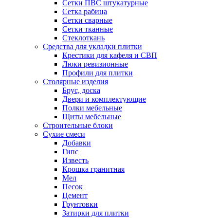
Сетки ПВС штукатурные
Сетка рабица
Сетки сварные
Сетки тканные
Стеклоткань
Средства для укладки плитки
Крестики для кафеля и СВП
Люки ревизионные
Профили для плитки
Столярные изделия
Брус, доска
Двери и комплектующие
Полки мебельные
Щиты мебельные
Строительные блоки
Сухие смеси
Добавки
Гипс
Известь
Крошка гранитная
Мел
Песок
Цемент
Грунтовки
Затирки для плитки