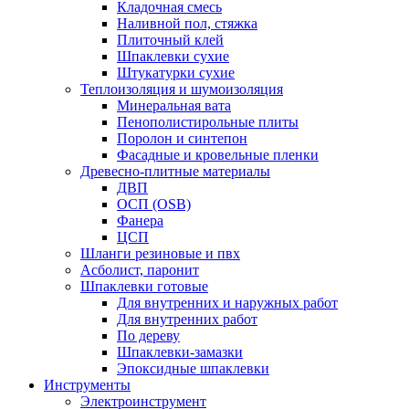
Кладочная смесь
Наливной пол, стяжка
Плиточный клей
Шпаклевки сухие
Штукатурки сухие
Теплоизоляция и шумоизоляция
Минеральная вата
Пенополистирольные плиты
Поролон и синтепон
Фасадные и кровельные пленки
Древесно-плитные материалы
ДВП
ОСП (OSB)
Фанера
ЦСП
Шланги резиновые и пвх
Асболист, паронит
Шпаклевки готовые
Для внутренних и наружных работ
Для внутренних работ
По дереву
Шпаклевки-замазки
Эпоксидные шпаклевки
Инструменты
Электроинструмент