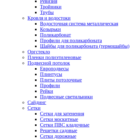
Ревизия
Тройники
Трубы
Кровля и водостоки
Водосточная система металлическая
Козырьки
Поликарбонат
Профили для поликарбоната
Шайбы для поликарбоната (термошайбы)
Оргстекло
Пленки полиэтиленовые
Подвесной потолок
Европодвесы
Плинтусы
Плиты потолочные
Профили
Рейки
Подвесные светильники
Сайдинг
Сетки
Сетки для затенения
Сетки москитные
Сетки ПВС кладочные
Решетки садовые
Сетки дорожные