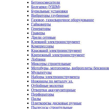
Бетоносмесители
Болгарки (УШМ)
Бурильные установки
Вибраторы глубинные
Газовое, газосварочное оборудование
Гайковерты
Генераторы
Граверы
Дрели сетевые
Клеящий электроинструмент
Компрессоры
Красящий электроинструмент
Крепежный электроинструмент
Лобзики
Миксеры строительные
Мотобуры, мотопомпы, виброплиты бензино
Мультитулы
Наборы электроинструмента
Ножницы по металлу эл.
Отбойные молотки
Отвертки аккумуляторные
Перфораторы
Пилы
Плиткорезы дисковые ручные
Пылесосы строительные