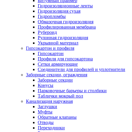
Битумный праймер
Гидроизоляционные ленты
Гидроизоляция сухая
Гидропломбы
Обмазочная гидроизоляция
Профилированная мембрана
Рубероид
Рулонная гидроизоляция
Укрывной материал
Гипсокартон и профиля
Гипсокартон
Профиля для гипсокартона
Сетки армирующие
Соединители для профилей и уплотнители
Заборные секции, ограждения
Заборные секции
Конусы
Парковочные барьеры и столбики
Таблички мокрый пол
Канализация наружная
Заглушки
Муфты
Обратные клапаны
Отводы
Переходники