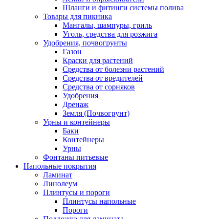
Шланги и фитинги системы полива
Товары для пикника
Мангалы, шампуры, гриль
Уголь, средства для розжига
Удобрения, почвогрунты
Газон
Краски для растений
Средства от болезни растений
Средства от вредителей
Средства от сорняков
Удобрения
Дренаж
Земля (Почвогрунт)
Урны и контейнеры
Баки
Контейнеры
Урны
Фонтаны питьевые
Напольные покрытия
Ламинат
Линолеум
Плинтусы и пороги
Плинтусы напольные
Пороги
Подложка для ламината