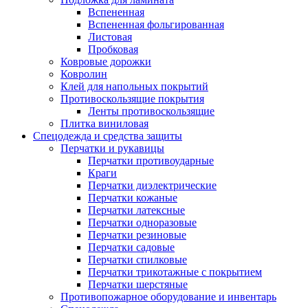
Вспененная
Вспененная фольгированная
Листовая
Пробковая
Ковровые дорожки
Ковролин
Клей для напольных покрытий
Противоскользящие покрытия
Ленты противоскользящие
Плитка виниловая
Спецодежда и средства защиты
Перчатки и рукавицы
Перчатки противоударные
Краги
Перчатки диэлектрические
Перчатки кожаные
Перчатки латексные
Перчатки одноразовые
Перчатки резиновые
Перчатки садовые
Перчатки спилковые
Перчатки трикотажные с покрытием
Перчатки шерстяные
Противопожарное оборудование и инвентарь