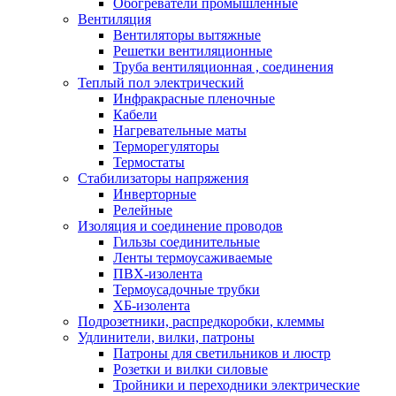
Обогреватели промышленные
Вентиляция
Вентиляторы вытяжные
Решетки вентиляционные
Труба вентиляционная , соединения
Теплый пол электрический
Инфракрасные пленочные
Кабели
Нагревательные маты
Терморегуляторы
Термостаты
Стабилизаторы напряжения
Инверторные
Релейные
Изоляция и соединение проводов
Гильзы соединительные
Ленты термоусаживаемые
ПВХ-изолента
Термоусадочные трубки
ХБ-изолента
Подрозетники, распредкоробки, клеммы
Удлинители, вилки, патроны
Патроны для светильников и люстр
Розетки и вилки силовые
Тройники и переходники электрические