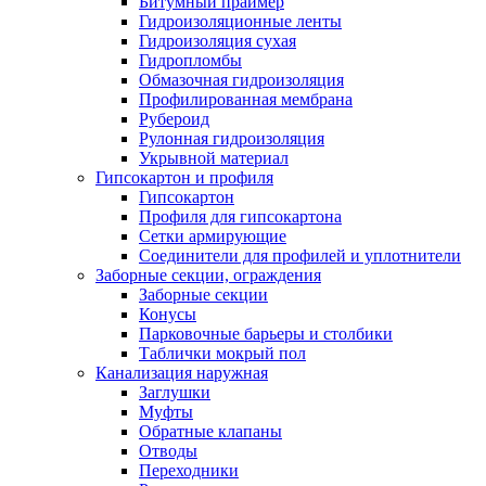
Битумный праймер
Гидроизоляционные ленты
Гидроизоляция сухая
Гидропломбы
Обмазочная гидроизоляция
Профилированная мембрана
Рубероид
Рулонная гидроизоляция
Укрывной материал
Гипсокартон и профиля
Гипсокартон
Профиля для гипсокартона
Сетки армирующие
Соединители для профилей и уплотнители
Заборные секции, ограждения
Заборные секции
Конусы
Парковочные барьеры и столбики
Таблички мокрый пол
Канализация наружная
Заглушки
Муфты
Обратные клапаны
Отводы
Переходники