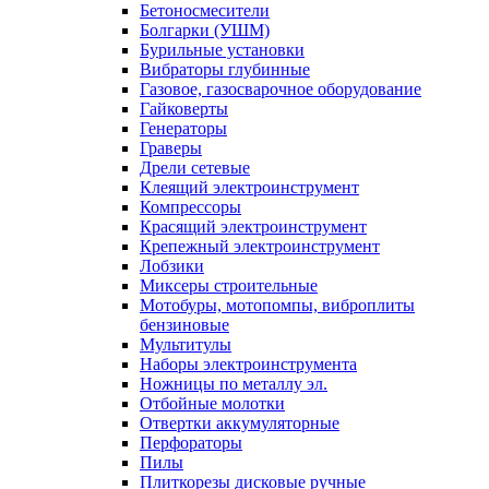
Бетоносмесители
Болгарки (УШМ)
Бурильные установки
Вибраторы глубинные
Газовое, газосварочное оборудование
Гайковерты
Генераторы
Граверы
Дрели сетевые
Клеящий электроинструмент
Компрессоры
Красящий электроинструмент
Крепежный электроинструмент
Лобзики
Миксеры строительные
Мотобуры, мотопомпы, виброплиты
бензиновые
Мультитулы
Наборы электроинструмента
Ножницы по металлу эл.
Отбойные молотки
Отвертки аккумуляторные
Перфораторы
Пилы
Плиткорезы дисковые ручные