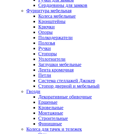
Сердцевины для замков
Фурнитура мебельная
Колеса мебельные
Кронштейны
Крючки
Опоры
Полкодержатели
Полозья
Ручки
Стопоры
Уплотнители
Заглушки мебельные
Лента кромочная
Петли
Система стеллажей Джокер
Стопор дверной и мебельный
Гвозди
Декоративные обивочные
Ершеные
Кровельные
Монтажные
Строительные
Финишные
Колеса для тачек и тележек