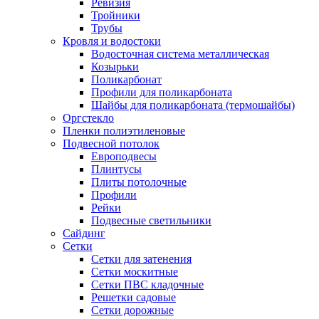
Ревизия
Тройники
Трубы
Кровля и водостоки
Водосточная система металлическая
Козырьки
Поликарбонат
Профили для поликарбоната
Шайбы для поликарбоната (термошайбы)
Оргстекло
Пленки полиэтиленовые
Подвесной потолок
Европодвесы
Плинтусы
Плиты потолочные
Профили
Рейки
Подвесные светильники
Сайдинг
Сетки
Сетки для затенения
Сетки москитные
Сетки ПВС кладочные
Решетки садовые
Сетки дорожные