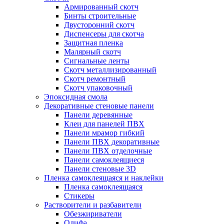
Армированный скотч
Бинты строительные
Двусторонний скотч
Диспенсеры для скотча
Защитная пленка
Малярный скотч
Сигнальные ленты
Скотч металлизированный
Скотч ремонтный
Скотч упаковочный
Эпоксидная смола
Декоративные стеновые панели
Панели деревянные
Клеи для панелей ПВХ
Панели мрамор гибкий
Панели ПВХ декоративные
Панели ПВХ отделочные
Панели самоклеящиеся
Панели стеновые 3D
Пленка самоклеящаяся и наклейки
Пленка самоклеящаяся
Стикеры
Растворители и разбавители
Обезжириватели
Олифа