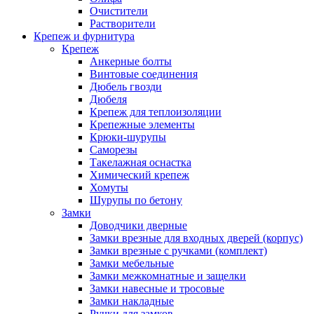
Очистители
Растворители
Крепеж и фурнитура
Крепеж
Анкерные болты
Винтовые соединения
Дюбель гвозди
Дюбеля
Крепеж для теплоизоляции
Крепежные элементы
Крюки-шурупы
Саморезы
Такелажная оснастка
Химический крепеж
Хомуты
Шурупы по бетону
Замки
Доводчики дверные
Замки врезные для входных дверей (корпус)
Замки врезные с ручками (комплект)
Замки мебельные
Замки межкомнатные и защелки
Замки навесные и тросовые
Замки накладные
Ручки для замков