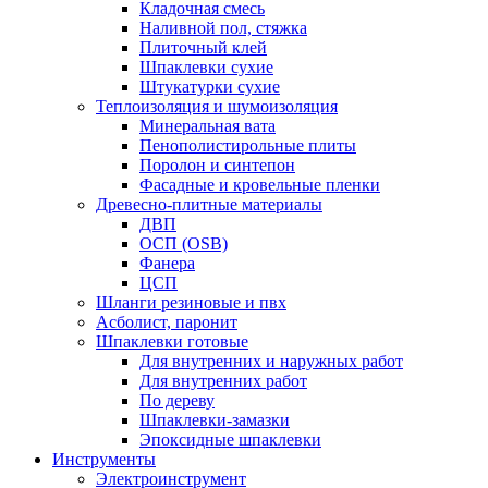
Кладочная смесь
Наливной пол, стяжка
Плиточный клей
Шпаклевки сухие
Штукатурки сухие
Теплоизоляция и шумоизоляция
Минеральная вата
Пенополистирольные плиты
Поролон и синтепон
Фасадные и кровельные пленки
Древесно-плитные материалы
ДВП
ОСП (OSB)
Фанера
ЦСП
Шланги резиновые и пвх
Асболист, паронит
Шпаклевки готовые
Для внутренних и наружных работ
Для внутренних работ
По дереву
Шпаклевки-замазки
Эпоксидные шпаклевки
Инструменты
Электроинструмент