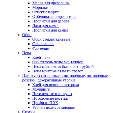
Масла для древесины
Морилки
Огнебиозащита
Отбеливатели древесины
Пропитки для дерева
Лаки для камня
Пропитки для камня
Обои
Обои стеклотканевые
Стеклохолст
Флизелин
Пена
Клей-пена
Очиститель пены монтажной
Пена монтажная бытовая с трубкой
Пена монтажная на пистолет
Плинтусы настенные и потолочные, потолочные
розетки, декоративные уголки
Клей для пенополистерола
Молдинги
Потолочные плинтусы
Потолочные розетки
Профили ПВХ
Уголки полиуретановые
Скотчи