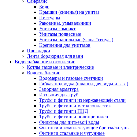
Санфаянс
Биде
Крышки (сиденья) на унитаз
Писсуары
Раковины, умывальники
Унитазы компакт
Унитазы подвесные
Унитазы напольные (чаша "генуа")
Крепления для унитазов
Прокладки
Лента бордюрная для ванн
Водоснабжение и отопление
Котлы газовые и электрические
Водоснабжение
Водомеры и газовые счетчики
Гибкая подводка (шланги для воды и газа)
Запорная арматура
Изоляция для труб
Трубы и фитинги из нержавеющей стали
Трубы и фитинги металлопластик
Трубы и фитинги ПНД
Трубы и фитинги полипропилен
Фильтры для питьевой воды
Фитинги и комплектующие бронза/латунь
Фитинги стальные и чугунные