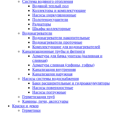
Система водяного отопления
Водяной теплый пол
Коллекторы и комплектующие
Насосы циркуляционные
Полотенцесушители
Радиаторы
Шкафы коллекторные
Водонагреватели
Водонагреватели накопительные
Водонагреватели проточные
Комплектующие для водонагревателей
Канализационные трубы и фитинги
Арматура для бачка унитаза (наливная и
сливная)
Арматура сливная (сифоны, гофры)
Канализация внутренняя
Канализация наружная
Насосы системы водоснабжения
Баки расширительные и гидроаккумуляторы
Насосы поверхностные
Насосы погружные
Герметизация труб
Камины, печи, аксессуары
Краски и декор
Герметики