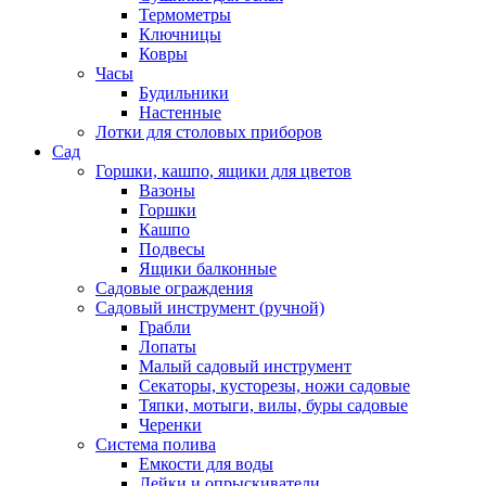
Термометры
Ключницы
Ковры
Часы
Будильники
Настенные
Лотки для столовых приборов
Сад
Горшки, кашпо, ящики для цветов
Вазоны
Горшки
Кашпо
Подвесы
Ящики балконные
Садовые ограждения
Садовый инструмент (ручной)
Грабли
Лопаты
Малый садовый инструмент
Секаторы, кусторезы, ножи садовые
Тяпки, мотыги, вилы, буры садовые
Черенки
Система полива
Емкости для воды
Лейки и опрыскиватели