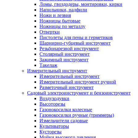
Ломы, гвоздодеры, монтировки, кирки
Напильники, надфили
Ножи и лезвия
Ножницы бытовые
Ножницы по металлу
Отвертки
Пистолеты для пены и герметиков
Шарнирно-губцевый инструмент
Резьбонарезной инструмент
Столярный инструмент
Зажимный инструмент
Такелаж
Измерительный инструмент
Измерительный инструмент
Измерительный инструмент ручной
Разметочный инструмент
Садовый электроинструмент и бензоинструмент
Воздуходувки
Высоторезы
Газонокосилки колесные
Газонокосилки ручные (триммеры)
Измельчители садовые
Культиваторы
Кусторезы
Мойки высокого давления