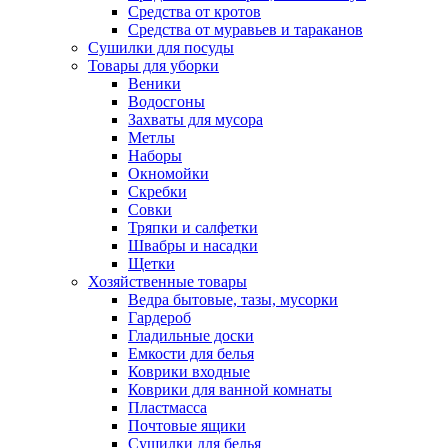
Средства от кротов
Средства от муравьев и тараканов
Сушилки для посуды
Товары для уборки
Веники
Водосгоны
Захваты для мусора
Метлы
Наборы
Окномойки
Скребки
Совки
Тряпки и салфетки
Швабры и насадки
Щетки
Хозяйственные товары
Ведра бытовые, тазы, мусорки
Гардероб
Гладильные доски
Емкости для белья
Коврики входные
Коврики для ванной комнаты
Пластмасса
Почтовые ящики
Сушилки для белья