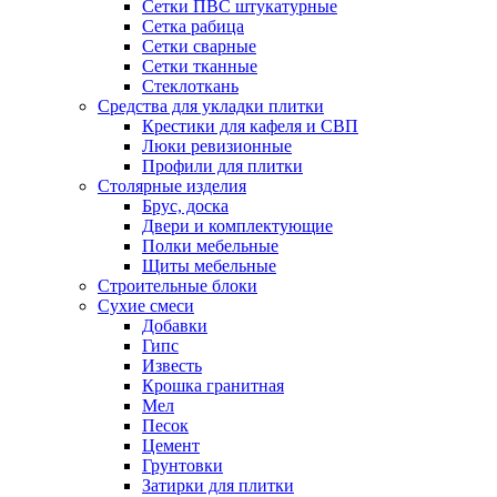
Сетки ПВС штукатурные
Сетка рабица
Сетки сварные
Сетки тканные
Стеклоткань
Средства для укладки плитки
Крестики для кафеля и СВП
Люки ревизионные
Профили для плитки
Столярные изделия
Брус, доска
Двери и комплектующие
Полки мебельные
Щиты мебельные
Строительные блоки
Сухие смеси
Добавки
Гипс
Известь
Крошка гранитная
Мел
Песок
Цемент
Грунтовки
Затирки для плитки