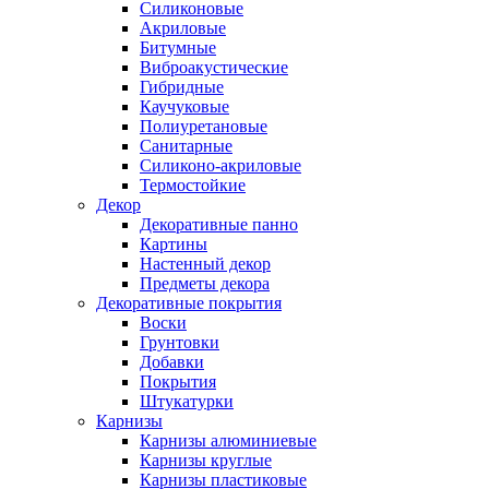
Силиконовые
Акриловые
Битумные
Виброакустические
Гибридные
Каучуковые
Полиуретановые
Санитарные
Силиконо-акриловые
Термостойкие
Декор
Декоративные панно
Картины
Настенный декор
Предметы декора
Декоративные покрытия
Воски
Грунтовки
Добавки
Покрытия
Штукатурки
Карнизы
Карнизы алюминиевые
Карнизы круглые
Карнизы пластиковые