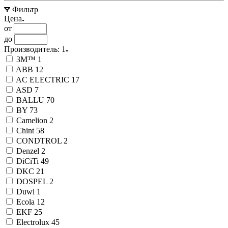
Фильтр
Цена
от
до
Производитель
: 1
3M™
1
ABB
12
AC ELECTRIC
17
ASD
7
BALLU
70
BY
73
Camelion
2
Chint
58
CONDTROL
2
Denzel
2
DiCiTi
49
DKC
21
DOSPEL
2
Duwi
1
Ecola
12
EKF
25
Electrolux
45