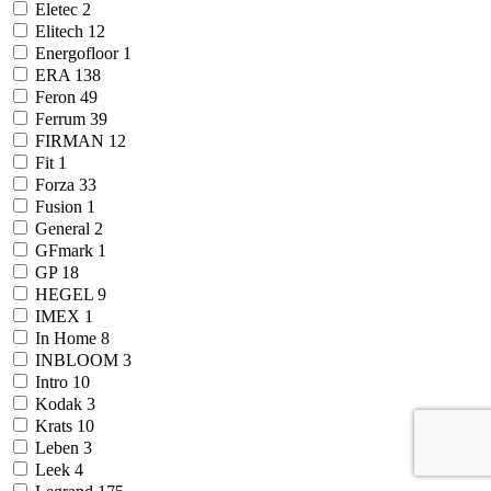
Eletec
2
Elitech
12
Energofloor
1
ERA
138
Feron
49
Ferrum
39
FIRMAN
12
Fit
1
Forza
33
Fusion
1
General
2
GFmark
1
GP
18
HEGEL
9
IMEX
1
In Home
8
INBLOOM
3
Intro
10
Kodak
3
Krats
10
Leben
3
Leek
4