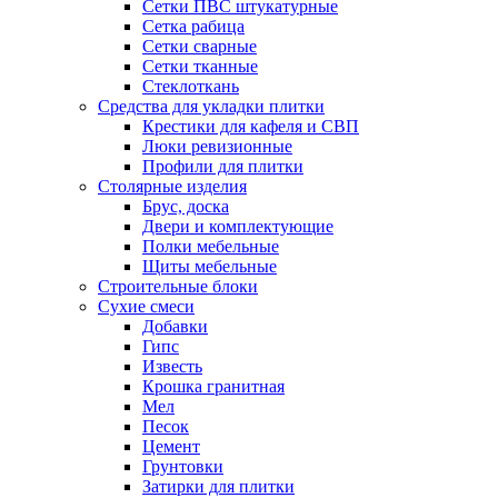
Сетки ПВС штукатурные
Сетка рабица
Сетки сварные
Сетки тканные
Стеклоткань
Средства для укладки плитки
Крестики для кафеля и СВП
Люки ревизионные
Профили для плитки
Столярные изделия
Брус, доска
Двери и комплектующие
Полки мебельные
Щиты мебельные
Строительные блоки
Сухие смеси
Добавки
Гипс
Известь
Крошка гранитная
Мел
Песок
Цемент
Грунтовки
Затирки для плитки