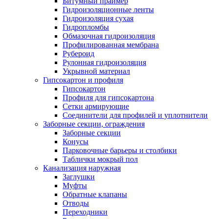
Битумный праймер
Гидроизоляционные ленты
Гидроизоляция сухая
Гидропломбы
Обмазочная гидроизоляция
Профилированная мембрана
Рубероид
Рулонная гидроизоляция
Укрывной материал
Гипсокартон и профиля
Гипсокартон
Профиля для гипсокартона
Сетки армирующие
Соединители для профилей и уплотнители
Заборные секции, ограждения
Заборные секции
Конусы
Парковочные барьеры и столбики
Таблички мокрый пол
Канализация наружная
Заглушки
Муфты
Обратные клапаны
Отводы
Переходники