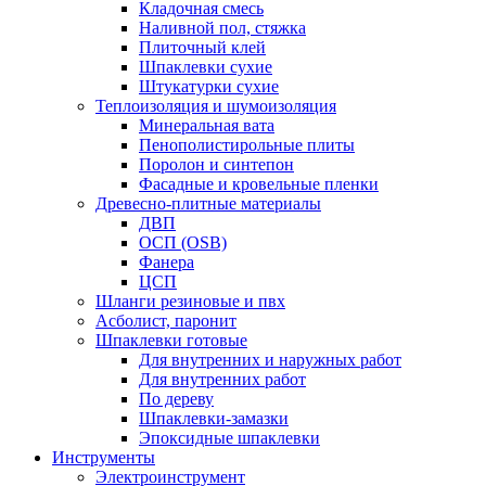
Кладочная смесь
Наливной пол, стяжка
Плиточный клей
Шпаклевки сухие
Штукатурки сухие
Теплоизоляция и шумоизоляция
Минеральная вата
Пенополистирольные плиты
Поролон и синтепон
Фасадные и кровельные пленки
Древесно-плитные материалы
ДВП
ОСП (OSB)
Фанера
ЦСП
Шланги резиновые и пвх
Асболист, паронит
Шпаклевки готовые
Для внутренних и наружных работ
Для внутренних работ
По дереву
Шпаклевки-замазки
Эпоксидные шпаклевки
Инструменты
Электроинструмент