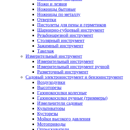
Ножи и лезвия
Ножницы бытовые
Ножницы по металлу
Отвертки
Пистолеты для пены и герметиков
Шарнирно-губцевый инструмент
Резьбонарезной инструмент
Столярный инструмент
Зажимный инструмент
Такелаж
Измерительный инструмент
Измерительный инструмент
Измерительный инструмент ручной
Разметочный инструмент
Садовый электроинструмент и бензоинструмент
Воздуходувки
Высоторезы
Газонокосилки колесные
Газонокосилки ручные (триммеры)
Измельчители садовые
Культиваторы
Кусторезы
Мойки высокого давления
Мотоприводы
Опрыскиватели