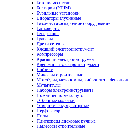
Бетоносмесители
Болгарки (УШМ)
Бурильные установки
Вибраторы глубинные
Газовое, газосварочное оборудование
Гайковерты
Генераторы
Граверы
Дрели сетевые
Клеящий электроинструмент
Компрессоры
Красящий электроинструмент
Крепежный электроинструмент
Лобзики
Миксеры строительные
Мотобуры, мотопомпы, виброплиты бензино
Мультитулы
Наборы электроинструмента
Ножницы по металлу эл.
Отбойные молотки
Отвертки аккумуляторные
Перфораторы
Пилы
Плиткорезы дисковые ручные
Пылесосы строительные