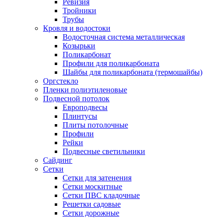
Ревизия
Тройники
Трубы
Кровля и водостоки
Водосточная система металлическая
Козырьки
Поликарбонат
Профили для поликарбоната
Шайбы для поликарбоната (термошайбы)
Оргстекло
Пленки полиэтиленовые
Подвесной потолок
Европодвесы
Плинтусы
Плиты потолочные
Профили
Рейки
Подвесные светильники
Сайдинг
Сетки
Сетки для затенения
Сетки москитные
Сетки ПВС кладочные
Решетки садовые
Сетки дорожные