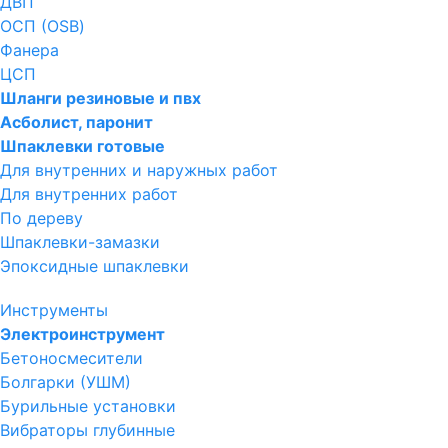
ДВП
ОСП (OSB)
Фанера
ЦСП
Шланги резиновые и пвх
Асболист, паронит
Шпаклевки готовые
Для внутренних и наружных работ
Для внутренних работ
По дереву
Шпаклевки-замазки
Эпоксидные шпаклевки
Инструменты
Электроинструмент
Бетоносмесители
Болгарки (УШМ)
Бурильные установки
Вибраторы глубинные