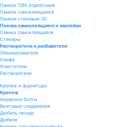
Панели ПВХ отделочные
Панели самоклеящиеся
Панели стеновые 3D
Пленка самоклеящаяся и наклейки
Пленка самоклеящаяся
Стикеры
Растворители и разбавители
Обезжириватели
Олифа
Очистители
Растворители
Крепеж и фурнитура
Крепеж
Анкерные болты
Винтовые соединения
Дюбель гвозди
Дюбеля
Крепеж для теплоизоляции