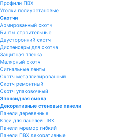
Профили ПВХ
Уголки полиуретановые
Скотчи
Армированный скотч
Бинты строительные
Двусторонний скотч
Диспенсеры для скотча
Защитная пленка
Малярный скотч
Сигнальные ленты
Скотч металлизированный
Скотч ремонтный
Скотч упаковочный
Эпоксидная смола
Декоративные стеновые панели
Панели деревянные
Клеи для панелей ПВХ
Панели мрамор гибкий
Панели ПВХ декоративные