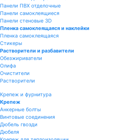
Панели ПВХ отделочные
Панели самоклеящиеся
Панели стеновые 3D
Пленка самоклеящаяся и наклейки
Пленка самоклеящаяся
Стикеры
Растворители и разбавители
Обезжириватели
Олифа
Очистители
Растворители
Крепеж и фурнитура
Крепеж
Анкерные болты
Винтовые соединения
Дюбель гвозди
Дюбеля
Крепеж для теплоизоляции