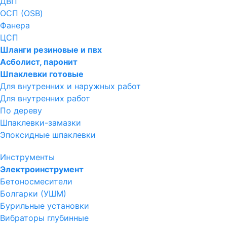
ДВП
ОСП (OSB)
Фанера
ЦСП
Шланги резиновые и пвх
Асболист, паронит
Шпаклевки готовые
Для внутренних и наружных работ
Для внутренних работ
По дереву
Шпаклевки-замазки
Эпоксидные шпаклевки
Инструменты
Электроинструмент
Бетоносмесители
Болгарки (УШМ)
Бурильные установки
Вибраторы глубинные