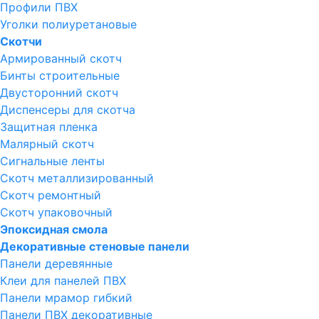
Профили ПВХ
Уголки полиуретановые
Скотчи
Армированный скотч
Бинты строительные
Двусторонний скотч
Диспенсеры для скотча
Защитная пленка
Малярный скотч
Сигнальные ленты
Скотч металлизированный
Скотч ремонтный
Скотч упаковочный
Эпоксидная смола
Декоративные стеновые панели
Панели деревянные
Клеи для панелей ПВХ
Панели мрамор гибкий
Панели ПВХ декоративные