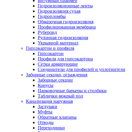
Битумный праймер
Гидроизоляционные ленты
Гидроизоляция сухая
Гидропломбы
Обмазочная гидроизоляция
Профилированная мембрана
Рубероид
Рулонная гидроизоляция
Укрывной материал
Гипсокартон и профиля
Гипсокартон
Профиля для гипсокартона
Сетки армирующие
Соединители для профилей и уплотнители
Заборные секции, ограждения
Заборные секции
Конусы
Парковочные барьеры и столбики
Таблички мокрый пол
Канализация наружная
Заглушки
Муфты
Обратные клапаны
Отводы
Переходники