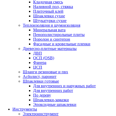
Кладочная смесь
Наливной пол, стяжка
Плиточный клей
Шпаклевки сухие
Штукатурки сухие
Теплоизоляция и шумоизоляция
Минеральная вата
Пенополистирольные плиты
Поролон и синтепон
Фасадные и кровельные пленки
Древесно-плитные материалы
ДВП
ОСП (OSB)
Фанера
ЦСП
Шланги резиновые и пвх
Асболист, паронит
Шпаклевки готовые
Для внутренних и наружных работ
Для внутренних работ
По дереву
Шпаклевки-замазки
Эпоксидные шпаклевки
Инструменты
Электроинструмент