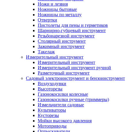
Ножи и лезвия
Ножницы бытовые
Ножницы по металлу
Отвертки
Пистолеты для пены и герметиков
Шарнирно-губцевый инструмент
Резьбонарезной инструмент
Столярный инструмент
Зажимный инструмент
Такелаж
Измерительный инструмент
Измерительный инструмент
Измерительный инструмент ручной
Разметочный инструмент
Садовый электроинструмент и бензоинструмент
Воздуходувки
Высоторезы
Газонокосилки колесные
Газонокосилки ручные (триммеры)
Измельчители садовые
Культиваторы
Кусторезы
Мойки высокого давления
Мотоприводы
Опрыскиватели