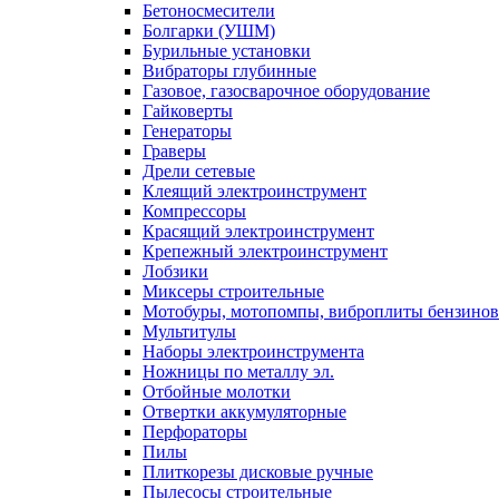
Бетоносмесители
Болгарки (УШМ)
Бурильные установки
Вибраторы глубинные
Газовое, газосварочное оборудование
Гайковерты
Генераторы
Граверы
Дрели сетевые
Клеящий электроинструмент
Компрессоры
Красящий электроинструмент
Крепежный электроинструмент
Лобзики
Миксеры строительные
Мотобуры, мотопомпы, виброплиты бензино
Мультитулы
Наборы электроинструмента
Ножницы по металлу эл.
Отбойные молотки
Отвертки аккумуляторные
Перфораторы
Пилы
Плиткорезы дисковые ручные
Пылесосы строительные