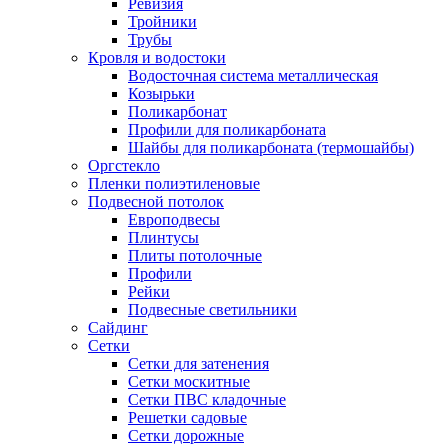
Ревизия
Тройники
Трубы
Кровля и водостоки
Водосточная система металлическая
Козырьки
Поликарбонат
Профили для поликарбоната
Шайбы для поликарбоната (термошайбы)
Оргстекло
Пленки полиэтиленовые
Подвесной потолок
Европодвесы
Плинтусы
Плиты потолочные
Профили
Рейки
Подвесные светильники
Сайдинг
Сетки
Сетки для затенения
Сетки москитные
Сетки ПВС кладочные
Решетки садовые
Сетки дорожные