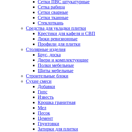
Сетки ПВС штукатурные
Сетка рабица
Сетки сварные
Сетки тканные
Стеклоткань
Средства для укладки плитки
Крестики для кафеля и СВП
Люки ревизионные
Профили для плитки
Столярные изделия
Брус, доска
Двери и комплектующие
Полки мебельные
Щиты мебельные
Строительные блоки
Сухие смеси
Добавки
Гипс
Известь
Крошка гранитная
Мел
Песок
Цемент
Грунтовки
Затирки для плитки