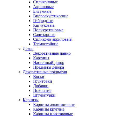
Силиконовые
Акриловые
Битумные
Виброакустические
Гибридные
Каучуковые
Полиуретановые
Санитарные
Силиконо-акриловые
Термостойкие
Декор
Декоративные панно
Картины
Настенный декор
Предметы декора
Декоративные покрытия
Воски
Грунтовки
Добавки
Покрытия
Штукатурки
Карнизы
Карнизы алюминиевые
Карнизы круглые
Карнизы пластиковые