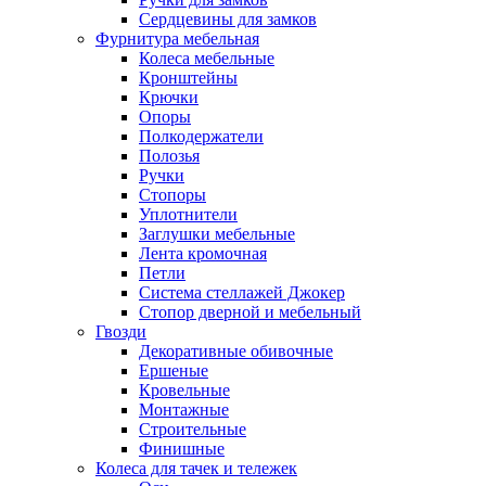
Сердцевины для замков
Фурнитура мебельная
Колеса мебельные
Кронштейны
Крючки
Опоры
Полкодержатели
Полозья
Ручки
Стопоры
Уплотнители
Заглушки мебельные
Лента кромочная
Петли
Система стеллажей Джокер
Стопор дверной и мебельный
Гвозди
Декоративные обивочные
Ершеные
Кровельные
Монтажные
Строительные
Финишные
Колеса для тачек и тележек