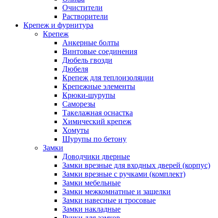
Очистители
Растворители
Крепеж и фурнитура
Крепеж
Анкерные болты
Винтовые соединения
Дюбель гвозди
Дюбеля
Крепеж для теплоизоляции
Крепежные элементы
Крюки-шурупы
Саморезы
Такелажная оснастка
Химический крепеж
Хомуты
Шурупы по бетону
Замки
Доводчики дверные
Замки врезные для входных дверей (корпус)
Замки врезные с ручками (комплект)
Замки мебельные
Замки межкомнатные и защелки
Замки навесные и тросовые
Замки накладные
Ручки для замков