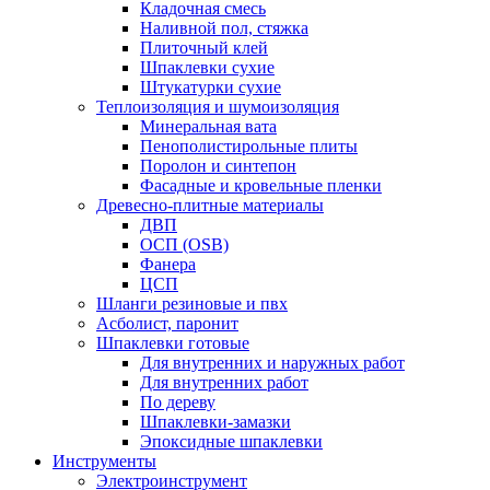
Кладочная смесь
Наливной пол, стяжка
Плиточный клей
Шпаклевки сухие
Штукатурки сухие
Теплоизоляция и шумоизоляция
Минеральная вата
Пенополистирольные плиты
Поролон и синтепон
Фасадные и кровельные пленки
Древесно-плитные материалы
ДВП
ОСП (OSB)
Фанера
ЦСП
Шланги резиновые и пвх
Асболист, паронит
Шпаклевки готовые
Для внутренних и наружных работ
Для внутренних работ
По дереву
Шпаклевки-замазки
Эпоксидные шпаклевки
Инструменты
Электроинструмент