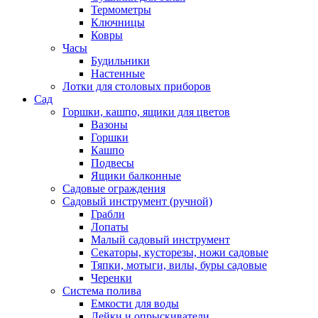
Термометры
Ключницы
Ковры
Часы
Будильники
Настенные
Лотки для столовых приборов
Сад
Горшки, кашпо, ящики для цветов
Вазоны
Горшки
Кашпо
Подвесы
Ящики балконные
Садовые ограждения
Садовый инструмент (ручной)
Грабли
Лопаты
Малый садовый инструмент
Секаторы, кусторезы, ножи садовые
Тяпки, мотыги, вилы, буры садовые
Черенки
Система полива
Емкости для воды
Лейки и опрыскиватели