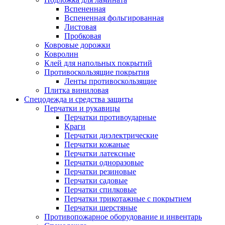
Вспененная
Вспененная фольгированная
Листовая
Пробковая
Ковровые дорожки
Ковролин
Клей для напольных покрытий
Противоскользящие покрытия
Ленты противоскользящие
Плитка виниловая
Спецодежда и средства защиты
Перчатки и рукавицы
Перчатки противоударные
Краги
Перчатки диэлектрические
Перчатки кожаные
Перчатки латексные
Перчатки одноразовые
Перчатки резиновые
Перчатки садовые
Перчатки спилковые
Перчатки трикотажные с покрытием
Перчатки шерстяные
Противопожарное оборудование и инвентарь