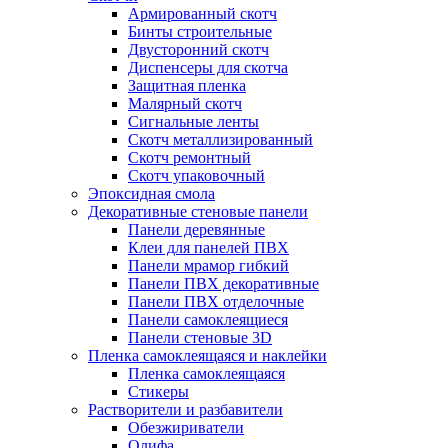
Армированный скотч
Бинты строительные
Двусторонний скотч
Диспенсеры для скотча
Защитная пленка
Малярный скотч
Сигнальные ленты
Скотч металлизированный
Скотч ремонтный
Скотч упаковочный
Эпоксидная смола
Декоративные стеновые панели
Панели деревянные
Клеи для панелей ПВХ
Панели мрамор гибкий
Панели ПВХ декоративные
Панели ПВХ отделочные
Панели самоклеящиеся
Панели стеновые 3D
Пленка самоклеящаяся и наклейки
Пленка самоклеящаяся
Стикеры
Растворители и разбавители
Обезжириватели
Олифа