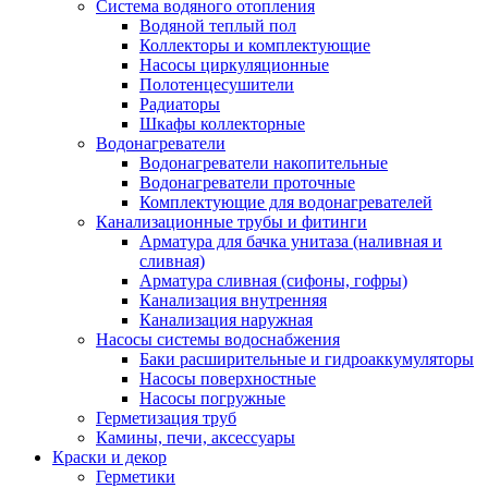
Система водяного отопления
Водяной теплый пол
Коллекторы и комплектующие
Насосы циркуляционные
Полотенцесушители
Радиаторы
Шкафы коллекторные
Водонагреватели
Водонагреватели накопительные
Водонагреватели проточные
Комплектующие для водонагревателей
Канализационные трубы и фитинги
Арматура для бачка унитаза (наливная и
сливная)
Арматура сливная (сифоны, гофры)
Канализация внутренняя
Канализация наружная
Насосы системы водоснабжения
Баки расширительные и гидроаккумуляторы
Насосы поверхностные
Насосы погружные
Герметизация труб
Камины, печи, аксессуары
Краски и декор
Герметики