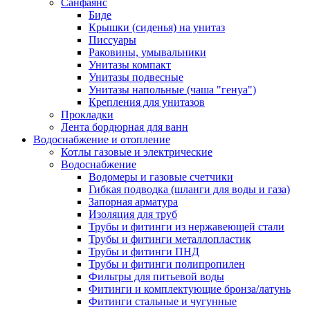
Санфаянс
Биде
Крышки (сиденья) на унитаз
Писсуары
Раковины, умывальники
Унитазы компакт
Унитазы подвесные
Унитазы напольные (чаша "генуа")
Крепления для унитазов
Прокладки
Лента бордюрная для ванн
Водоснабжение и отопление
Котлы газовые и электрические
Водоснабжение
Водомеры и газовые счетчики
Гибкая подводка (шланги для воды и газа)
Запорная арматура
Изоляция для труб
Трубы и фитинги из нержавеющей стали
Трубы и фитинги металлопластик
Трубы и фитинги ПНД
Трубы и фитинги полипропилен
Фильтры для питьевой воды
Фитинги и комплектующие бронза/латунь
Фитинги стальные и чугунные