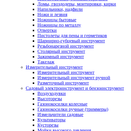
Ломы, гвоздодеры, монтировки, кирки
Напильники, надфили
Ножи и лезвия
Ножницы бытовые
Ножницы по металлу
Отвертки
Пистолеты для пены и герметиков
Шарнирно-губцевый инструмент
Резьбонарезной инструмент
Столярный инструмент
Зажимный инструмент
Такелаж
Измерительный инструмент
Измерительный инструмент
Измерительный инструмент ручной
Разметочный инструмент
Садовый электроинструмент и бензоинструмент
Воздуходувки
Высоторезы
Газонокосилки колесные
Газонокосилки ручные (триммеры)
Измельчители садовые
Культиваторы
Кусторезы
Мойки высокого давления