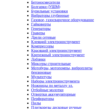
Бетоносмесители
Болгарки (УШМ)
Бурильные установки
Вибраторы глубинные
Газовое, газосварочное оборудование
Гайковерты
Генераторы
Граверы
Дрели сетевые
Клеящий электроинструмент
Компрессоры
Красящий электроинструмент
Крепежный электроинструмент
Лобзики
Миксеры строительные
Мотобуры, мотопомпы, виброплиты
бензиновые
Мультитулы
Наборы электроинструмента
Ножницы по металлу эл.
Отбойные молотки
Отвертки аккумуляторные
Перфораторы
Пилы
Плиткорезы дисковые ручные