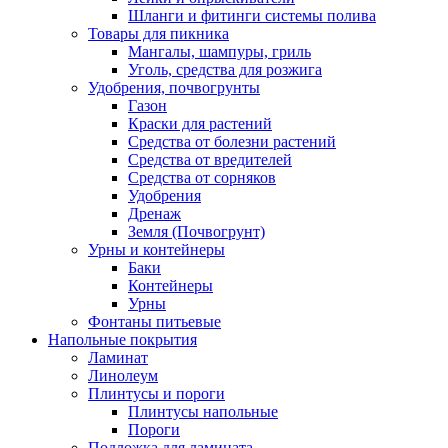
Шланги и фитинги системы полива
Товары для пикника
Мангалы, шампуры, гриль
Уголь, средства для розжига
Удобрения, почвогрунты
Газон
Краски для растений
Средства от болезни растений
Средства от вредителей
Средства от сорняков
Удобрения
Дренаж
Земля (Почвогрунт)
Урны и контейнеры
Баки
Контейнеры
Урны
Фонтаны питьевые
Напольные покрытия
Ламинат
Линолеум
Плинтусы и пороги
Плинтусы напольные
Пороги
Подложка для ламината