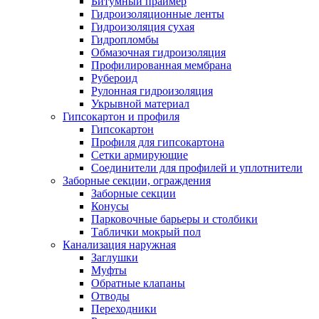
Битумный праймер
Гидроизоляционные ленты
Гидроизоляция сухая
Гидропломбы
Обмазочная гидроизоляция
Профилированная мембрана
Рубероид
Рулонная гидроизоляция
Укрывной материал
Гипсокартон и профиля
Гипсокартон
Профиля для гипсокартона
Сетки армирующие
Соединители для профилей и уплотнители
Заборные секции, ограждения
Заборные секции
Конусы
Парковочные барьеры и столбики
Таблички мокрый пол
Канализация наружная
Заглушки
Муфты
Обратные клапаны
Отводы
Переходники