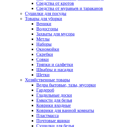
Средства от кротов
Средства от муравьев и тараканов
Сушилки для посуды
Товары для уборки
Веники
Водосгоны
Захваты для мусора
Метлы
Наборы
Окномойки
Скребки
Совки
Тряпки и салфетки
Швабры и насадки
Щетки
Хозяйственные товары
Ведра бытовые, тазы, мусорки
Гардероб
Гладильные доски
Емкости для белья
Коврики входные
Коврики для ванной комнаты
Пластмасса
Почтовые ящики
Сушилки для белья