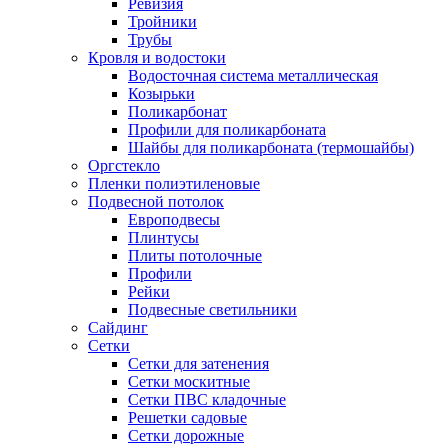
Ревизия
Тройники
Трубы
Кровля и водостоки
Водосточная система металлическая
Козырьки
Поликарбонат
Профили для поликарбоната
Шайбы для поликарбоната (термошайбы)
Оргстекло
Пленки полиэтиленовые
Подвесной потолок
Европодвесы
Плинтусы
Плиты потолочные
Профили
Рейки
Подвесные светильники
Сайдинг
Сетки
Сетки для затенения
Сетки москитные
Сетки ПВС кладочные
Решетки садовые
Сетки дорожные