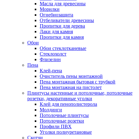
Масла для древесины
Морилки
Огнебиозащита
Отбеливатели древесины
Пропитки для дерева
Лаки для камня
Пропитки для камня
Обои
Обои стеклотканевые
Стеклохолст
Флизелин
Пена
Клей-пена
Очиститель пены монтажной
Пена монтажная бытовая с трубкой
Пена монтажная на пистолет
Плинтусы настенные и потолочные, потолочные
розетки, декоративные уголки
Клей для пенополистерола
Молдинги
Потолочные плинтусы
Потолочные розетки
Профили ПВХ
Уголки полиуретановые
Скотчи