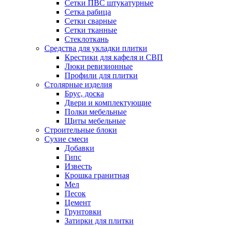
Сетки ПВС штукатурные
Сетка рабица
Сетки сварные
Сетки тканные
Стеклоткань
Средства для укладки плитки
Крестики для кафеля и СВП
Люки ревизионные
Профили для плитки
Столярные изделия
Брус, доска
Двери и комплектующие
Полки мебельные
Щиты мебельные
Строительные блоки
Сухие смеси
Добавки
Гипс
Известь
Крошка гранитная
Мел
Песок
Цемент
Грунтовки
Затирки для плитки