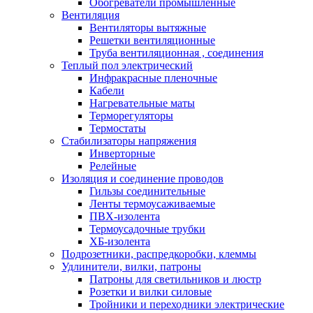
Обогреватели промышленные
Вентиляция
Вентиляторы вытяжные
Решетки вентиляционные
Труба вентиляционная , соединения
Теплый пол электрический
Инфракрасные пленочные
Кабели
Нагревательные маты
Терморегуляторы
Термостаты
Стабилизаторы напряжения
Инверторные
Релейные
Изоляция и соединение проводов
Гильзы соединительные
Ленты термоусаживаемые
ПВХ-изолента
Термоусадочные трубки
ХБ-изолента
Подрозетники, распредкоробки, клеммы
Удлинители, вилки, патроны
Патроны для светильников и люстр
Розетки и вилки силовые
Тройники и переходники электрические