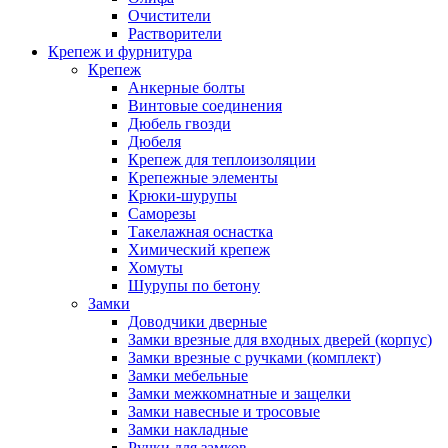
Очистители
Растворители
Крепеж и фурнитура
Крепеж
Анкерные болты
Винтовые соединения
Дюбель гвозди
Дюбеля
Крепеж для теплоизоляции
Крепежные элементы
Крюки-шурупы
Саморезы
Такелажная оснастка
Химический крепеж
Хомуты
Шурупы по бетону
Замки
Доводчики дверные
Замки врезные для входных дверей (корпус)
Замки врезные с ручками (комплект)
Замки мебельные
Замки межкомнатные и защелки
Замки навесные и тросовые
Замки накладные
Ручки для замков