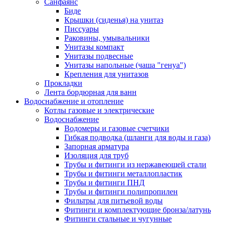
Санфаянс
Биде
Крышки (сиденья) на унитаз
Писсуары
Раковины, умывальники
Унитазы компакт
Унитазы подвесные
Унитазы напольные (чаша "генуа")
Крепления для унитазов
Прокладки
Лента бордюрная для ванн
Водоснабжение и отопление
Котлы газовые и электрические
Водоснабжение
Водомеры и газовые счетчики
Гибкая подводка (шланги для воды и газа)
Запорная арматура
Изоляция для труб
Трубы и фитинги из нержавеющей стали
Трубы и фитинги металлопластик
Трубы и фитинги ПНД
Трубы и фитинги полипропилен
Фильтры для питьевой воды
Фитинги и комплектующие бронза/латунь
Фитинги стальные и чугунные