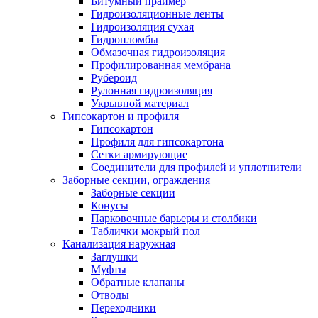
Битумный праймер
Гидроизоляционные ленты
Гидроизоляция сухая
Гидропломбы
Обмазочная гидроизоляция
Профилированная мембрана
Рубероид
Рулонная гидроизоляция
Укрывной материал
Гипсокартон и профиля
Гипсокартон
Профиля для гипсокартона
Сетки армирующие
Соединители для профилей и уплотнители
Заборные секции, ограждения
Заборные секции
Конусы
Парковочные барьеры и столбики
Таблички мокрый пол
Канализация наружная
Заглушки
Муфты
Обратные клапаны
Отводы
Переходники