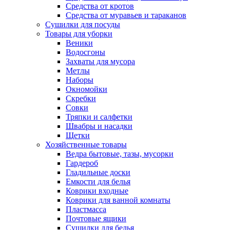
Средства от кротов
Средства от муравьев и тараканов
Сушилки для посуды
Товары для уборки
Веники
Водосгоны
Захваты для мусора
Метлы
Наборы
Окномойки
Скребки
Совки
Тряпки и салфетки
Швабры и насадки
Щетки
Хозяйственные товары
Ведра бытовые, тазы, мусорки
Гардероб
Гладильные доски
Емкости для белья
Коврики входные
Коврики для ванной комнаты
Пластмасса
Почтовые ящики
Сушилки для белья