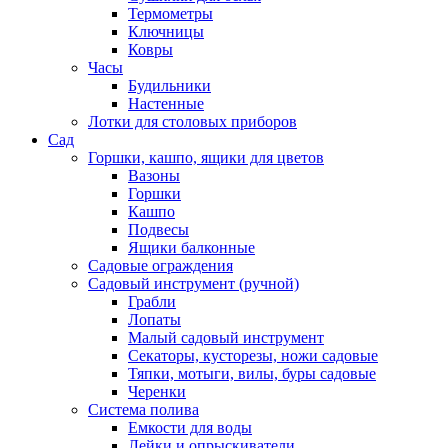
Термометры
Ключницы
Ковры
Часы
Будильники
Настенные
Лотки для столовых приборов
Сад
Горшки, кашпо, ящики для цветов
Вазоны
Горшки
Кашпо
Подвесы
Ящики балконные
Садовые ограждения
Садовый инструмент (ручной)
Грабли
Лопаты
Малый садовый инструмент
Секаторы, кусторезы, ножи садовые
Тяпки, мотыги, вилы, буры садовые
Черенки
Система полива
Емкости для воды
Лейки и опрыскиватели