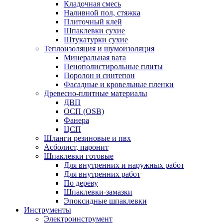
Кладочная смесь
Наливной пол, стяжка
Плиточный клей
Шпаклевки сухие
Штукатурки сухие
Теплоизоляция и шумоизоляция
Минеральная вата
Пенополистирольные плиты
Поролон и синтепон
Фасадные и кровельные пленки
Древесно-плитные материалы
ДВП
ОСП (OSB)
Фанера
ЦСП
Шланги резиновые и пвх
Асболист, паронит
Шпаклевки готовые
Для внутренних и наружных работ
Для внутренних работ
По дереву
Шпаклевки-замазки
Эпоксидные шпаклевки
Инструменты
Электроинструмент