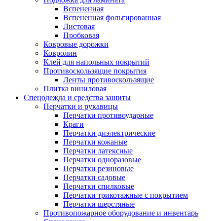
Вспененная
Вспененная фольгированная
Листовая
Пробковая
Ковровые дорожки
Ковролин
Клей для напольных покрытий
Противоскользящие покрытия
Ленты противоскользящие
Плитка виниловая
Спецодежда и средства защиты
Перчатки и рукавицы
Перчатки противоударные
Краги
Перчатки диэлектрические
Перчатки кожаные
Перчатки латексные
Перчатки одноразовые
Перчатки резиновые
Перчатки садовые
Перчатки спилковые
Перчатки трикотажные с покрытием
Перчатки шерстяные
Противопожарное оборудование и инвентарь