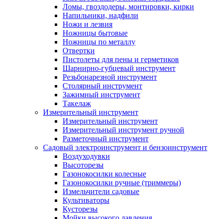
Ломы, гвоздодеры, монтировки, кирки
Напильники, надфили
Ножи и лезвия
Ножницы бытовые
Ножницы по металлу
Отвертки
Пистолеты для пены и герметиков
Шарнирно-губцевый инструмент
Резьбонарезной инструмент
Столярный инструмент
Зажимный инструмент
Такелаж
Измерительный инструмент
Измерительный инструмент
Измерительный инструмент ручной
Разметочный инструмент
Садовый электроинструмент и бензоинструмент
Воздуходувки
Высоторезы
Газонокосилки колесные
Газонокосилки ручные (триммеры)
Измельчители садовые
Культиваторы
Кусторезы
Мойки высокого давления