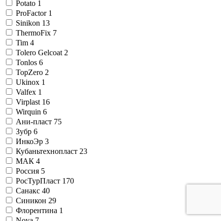
Potato
1
ProFactor
1
Sinikon
13
ThermoFix
7
Tim
4
Tolero Gelcoat
2
Tonlos
6
TopZero
2
Ukinox
1
Valfex
1
Virplast
16
Wirquin
6
Ани-пласт
75
Зубр
6
ИнкоЭр
3
Кубаньтехнопласт
23
МАК
4
Россия
5
РосТурПласт
170
Санакс
40
Синикон
29
Флорентина
1
Nova
7