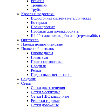
Ревизия
Тройники
Трубы
Кровля и водостоки
Водосточная система металлическая
Козырьки
Поликарбонат
Профили для поликарбоната
Шайбы для поликарбоната (термошайбы)
Оргстекло
Пленки полиэтиленовые
Подвесной потолок
Европодвесы
Плинтусы
Плиты потолочные
Профили
Рейки
Подвесные светильники
Сайдинг
Сетки
Сетки для затенения
Сетки москитные
Сетки ПВС кладочные
Решетки садовые
Сетки дорожные