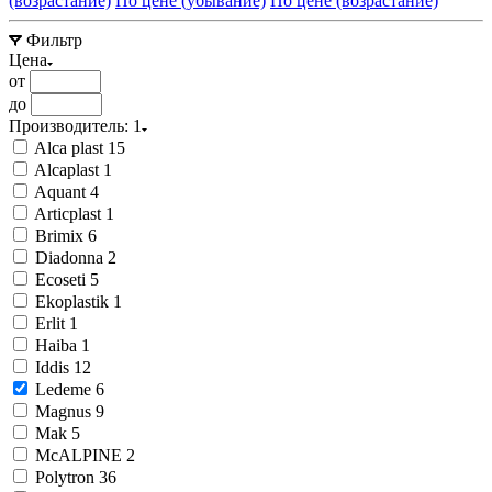
(возрастание)
По цене (убывание)
По цене (возрастание)
Фильтр
Цена
от
до
Производитель
: 1
Alca plast
15
Alcaplast
1
Aquant
4
Articplast
1
Brimix
6
Diadonna
2
Ecoseti
5
Ekoplastik
1
Erlit
1
Haiba
1
Iddis
12
Ledeme
6
Magnus
9
Mak
5
McALPINE
2
Polytron
36