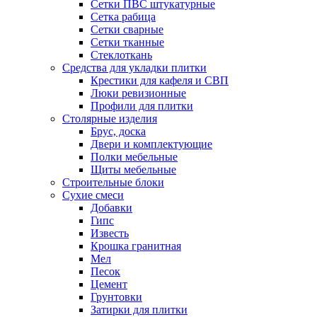
Сетки ПВС штукатурные
Сетка рабица
Сетки сварные
Сетки тканные
Стеклоткань
Средства для укладки плитки
Крестики для кафеля и СВП
Люки ревизионные
Профили для плитки
Столярные изделия
Брус, доска
Двери и комплектующие
Полки мебельные
Щиты мебельные
Строительные блоки
Сухие смеси
Добавки
Гипс
Известь
Крошка гранитная
Мел
Песок
Цемент
Грунтовки
Затирки для плитки