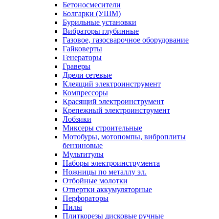
Бетоносмесители
Болгарки (УШМ)
Бурильные установки
Вибраторы глубинные
Газовое, газосварочное оборудование
Гайковерты
Генераторы
Граверы
Дрели сетевые
Клеящий электроинструмент
Компрессоры
Красящий электроинструмент
Крепежный электроинструмент
Лобзики
Миксеры строительные
Мотобуры, мотопомпы, виброплиты
бензиновые
Мультитулы
Наборы электроинструмента
Ножницы по металлу эл.
Отбойные молотки
Отвертки аккумуляторные
Перфораторы
Пилы
Плиткорезы дисковые ручные