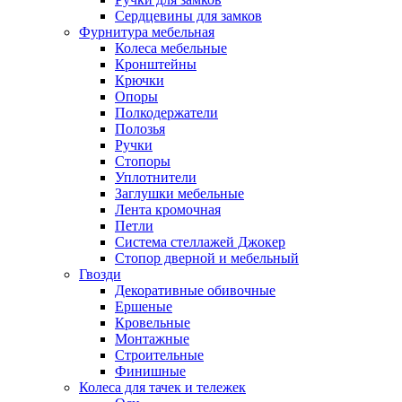
Сердцевины для замков
Фурнитура мебельная
Колеса мебельные
Кронштейны
Крючки
Опоры
Полкодержатели
Полозья
Ручки
Стопоры
Уплотнители
Заглушки мебельные
Лента кромочная
Петли
Система стеллажей Джокер
Стопор дверной и мебельный
Гвозди
Декоративные обивочные
Ершеные
Кровельные
Монтажные
Строительные
Финишные
Колеса для тачек и тележек