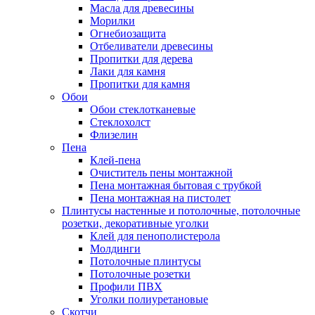
Масла для древесины
Морилки
Огнебиозащита
Отбеливатели древесины
Пропитки для дерева
Лаки для камня
Пропитки для камня
Обои
Обои стеклотканевые
Стеклохолст
Флизелин
Пена
Клей-пена
Очиститель пены монтажной
Пена монтажная бытовая с трубкой
Пена монтажная на пистолет
Плинтусы настенные и потолочные, потолочные
розетки, декоративные уголки
Клей для пенополистерола
Молдинги
Потолочные плинтусы
Потолочные розетки
Профили ПВХ
Уголки полиуретановые
Скотчи