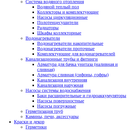
Система водяного отопления
Водяной теплый пол
Коллекторы и комплектующие
Насосы циркуляционные
Полотенцесушители
Радиаторы
Шкафы коллекторные
Водонагреватели
Водонагреватели накопительные
Водонагреватели проточные
Комплектующие для водонагревателей
Канализационные трубы и фитинги
Арматура для бачка унитаза (наливная и
сливная)
Арматура сливная (сифоны, гофры)
Канализация внутренняя
Канализация наружная
Насосы системы водоснабжения
Баки расширительные и гидроаккумуляторы
Насосы поверхностные
Насосы погружные
Герметизация труб
Камины, печи, аксессуары
Краски и декор
Герметики