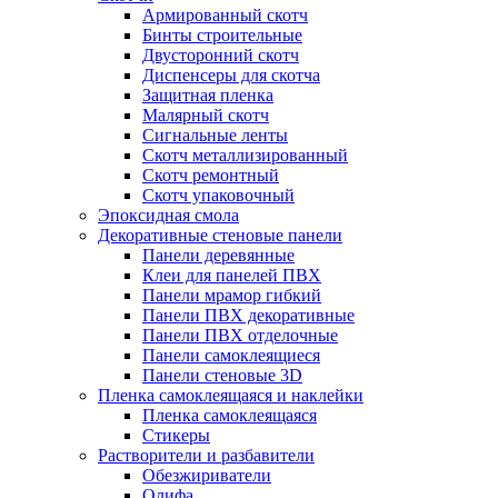
Армированный скотч
Бинты строительные
Двусторонний скотч
Диспенсеры для скотча
Защитная пленка
Малярный скотч
Сигнальные ленты
Скотч металлизированный
Скотч ремонтный
Скотч упаковочный
Эпоксидная смола
Декоративные стеновые панели
Панели деревянные
Клеи для панелей ПВХ
Панели мрамор гибкий
Панели ПВХ декоративные
Панели ПВХ отделочные
Панели самоклеящиеся
Панели стеновые 3D
Пленка самоклеящаяся и наклейки
Пленка самоклеящаяся
Стикеры
Растворители и разбавители
Обезжириватели
Олифа