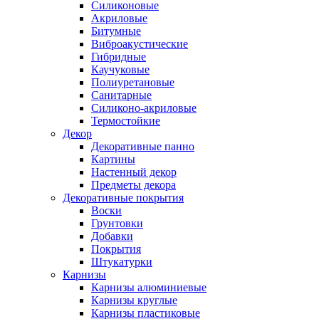
Силиконовые
Акриловые
Битумные
Виброакустические
Гибридные
Каучуковые
Полиуретановые
Санитарные
Силиконо-акриловые
Термостойкие
Декор
Декоративные панно
Картины
Настенный декор
Предметы декора
Декоративные покрытия
Воски
Грунтовки
Добавки
Покрытия
Штукатурки
Карнизы
Карнизы алюминиевые
Карнизы круглые
Карнизы пластиковые