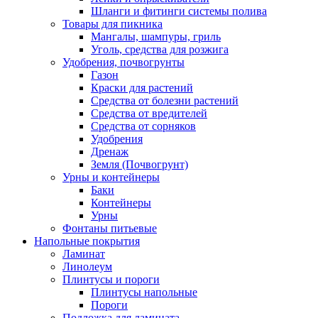
Шланги и фитинги системы полива
Товары для пикника
Мангалы, шампуры, гриль
Уголь, средства для розжига
Удобрения, почвогрунты
Газон
Краски для растений
Средства от болезни растений
Средства от вредителей
Средства от сорняков
Удобрения
Дренаж
Земля (Почвогрунт)
Урны и контейнеры
Баки
Контейнеры
Урны
Фонтаны питьевые
Напольные покрытия
Ламинат
Линолеум
Плинтусы и пороги
Плинтусы напольные
Пороги
Подложка для ламината