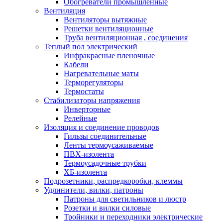
Обогреватели промышленные
Вентиляция
Вентиляторы вытяжные
Решетки вентиляционные
Труба вентиляционная , соединения
Теплый пол электрический
Инфракрасные пленочные
Кабели
Нагревательные маты
Терморегуляторы
Термостаты
Стабилизаторы напряжения
Инверторные
Релейные
Изоляция и соединение проводов
Гильзы соединительные
Ленты термоусаживаемые
ПВХ-изолента
Термоусадочные трубки
ХБ-изолента
Подрозетники, распредкоробки, клеммы
Удлинители, вилки, патроны
Патроны для светильников и люстр
Розетки и вилки силовые
Тройники и переходники электрические