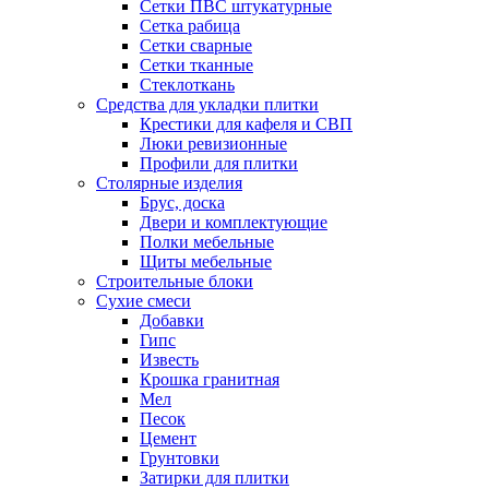
Сетки ПВС штукатурные
Сетка рабица
Сетки сварные
Сетки тканные
Стеклоткань
Средства для укладки плитки
Крестики для кафеля и СВП
Люки ревизионные
Профили для плитки
Столярные изделия
Брус, доска
Двери и комплектующие
Полки мебельные
Щиты мебельные
Строительные блоки
Сухие смеси
Добавки
Гипс
Известь
Крошка гранитная
Мел
Песок
Цемент
Грунтовки
Затирки для плитки