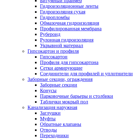
Битумный праймер
Гидроизоляционные ленты
Гидроизоляция сухая
Гидропломбы
Обмазочная гидроизоляция
Профилированная мембрана
Рубероид
Рулонная гидроизоляция
Укрывной материал
Гипсокартон и профиля
Гипсокартон
Профиля для гипсокартона
Сетки армирующие
Соединители для профилей и уплотнители
Заборные секции, ограждения
Заборные секции
Конусы
Парковочные барьеры и столбики
Таблички мокрый пол
Канализация наружная
Заглушки
Муфты
Обратные клапаны
Отводы
Переходники