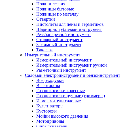
Ножи и лезвия
Ножницы бытовые
Ножницы по металлу
Отвертки
Пистолеты для пены и герметиков
Шарнирно-губцевый инструмент
Резьбонарезной инструмент
Столярный инструмент
Зажимный инструмент
Такелаж
Измерительный инструмент
Измерительный инструмент
Измерительный инструмент ручной
Разметочный инструмент
Садовый электроинструмент и бензоинструмент
Воздуходувки
Высоторезы
Газонокосилки колесные
Газонокосилки ручные (триммеры)
Измельчители садовые
Культиваторы
Кусторезы
Мойки высокого давления
Мотоприводы
Опрыскиватели