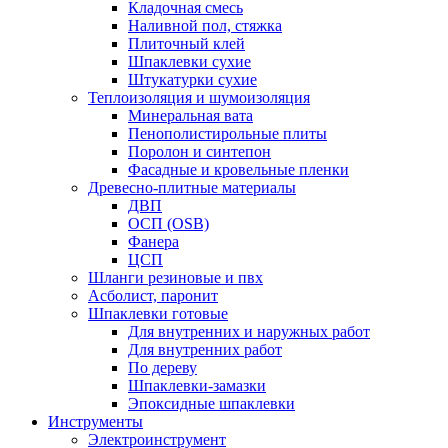
Кладочная смесь
Наливной пол, стяжка
Плиточный клей
Шпаклевки сухие
Штукатурки сухие
Теплоизоляция и шумоизоляция
Минеральная вата
Пенополистирольные плиты
Поролон и синтепон
Фасадные и кровельные пленки
Древесно-плитные материалы
ДВП
ОСП (OSB)
Фанера
ЦСП
Шланги резиновые и пвх
Асболист, паронит
Шпаклевки готовые
Для внутренних и наружных работ
Для внутренних работ
По дереву
Шпаклевки-замазки
Эпоксидные шпаклевки
Инструменты
Электроинструмент