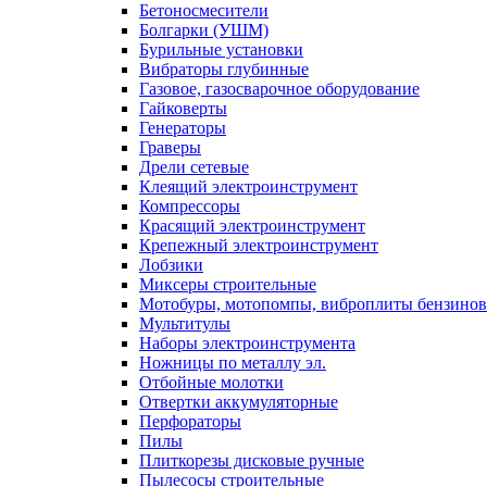
Бетоносмесители
Болгарки (УШМ)
Бурильные установки
Вибраторы глубинные
Газовое, газосварочное оборудование
Гайковерты
Генераторы
Граверы
Дрели сетевые
Клеящий электроинструмент
Компрессоры
Красящий электроинструмент
Крепежный электроинструмент
Лобзики
Миксеры строительные
Мотобуры, мотопомпы, виброплиты бензино
Мультитулы
Наборы электроинструмента
Ножницы по металлу эл.
Отбойные молотки
Отвертки аккумуляторные
Перфораторы
Пилы
Плиткорезы дисковые ручные
Пылесосы строительные