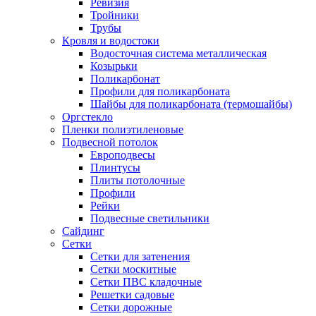
Ревизия
Тройники
Трубы
Кровля и водостоки
Водосточная система металлическая
Козырьки
Поликарбонат
Профили для поликарбоната
Шайбы для поликарбоната (термошайбы)
Оргстекло
Пленки полиэтиленовые
Подвесной потолок
Европодвесы
Плинтусы
Плиты потолочные
Профили
Рейки
Подвесные светильники
Сайдинг
Сетки
Сетки для затенения
Сетки москитные
Сетки ПВС кладочные
Решетки садовые
Сетки дорожные