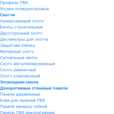
Профили ПВХ
Уголки полиуретановые
Скотчи
Армированный скотч
Бинты строительные
Двусторонний скотч
Диспенсеры для скотча
Защитная пленка
Малярный скотч
Сигнальные ленты
Скотч металлизированный
Скотч ремонтный
Скотч упаковочный
Эпоксидная смола
Декоративные стеновые панели
Панели деревянные
Клеи для панелей ПВХ
Панели мрамор гибкий
Панели ПВХ декоративные