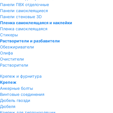
Панели ПВХ отделочные
Панели самоклеящиеся
Панели стеновые 3D
Пленка самоклеящаяся и наклейки
Пленка самоклеящаяся
Стикеры
Растворители и разбавители
Обезжириватели
Олифа
Очистители
Растворители
Крепеж и фурнитура
Крепеж
Анкерные болты
Винтовые соединения
Дюбель гвозди
Дюбеля
Крепеж для теплоизоляции