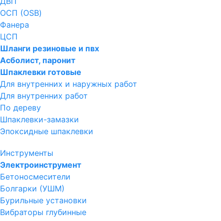
ДВП
ОСП (OSB)
Фанера
ЦСП
Шланги резиновые и пвх
Асболист, паронит
Шпаклевки готовые
Для внутренних и наружных работ
Для внутренних работ
По дереву
Шпаклевки-замазки
Эпоксидные шпаклевки
Инструменты
Электроинструмент
Бетоносмесители
Болгарки (УШМ)
Бурильные установки
Вибраторы глубинные