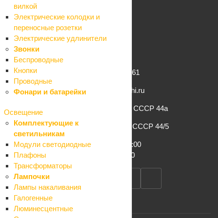
Помощь
вилкой
Условия оплаты
Электрические колодки и
Условия доставки
переносные розетки
Гарантия на товар
Электрические удлинители
Вопрос-ответ
Звонки
Беспроводные
Кнопки
+7 (862) 261-61-61
Проводные
info@komfort-sochi.ru
Фонари и батарейки
г. Сочи, ул. Конституции СССР 44а
Освещение
Комплектующие к
г. Сочи, ул. Конституции СССР 44/5
светильникам
Модули светодиодные
Пн-Сб: 8:00 – 19:00
Плафоны
Вс: 8:00 – 17:00
Трансформаторы
Лампочки
Лампы накаливания
Галогенные
Люминесцентные