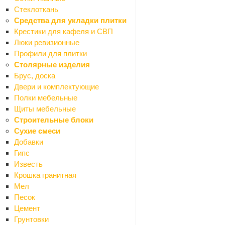
Oskar
1
Стеклоткань
Potato
117
Средства для укладки плитки
PRIMANOVA
1
Крестики для кафеля и СВП
Quartz
2
Люки ревизионные
Rain
7
Профили для плитки
Remer
2
Столярные изделия
Roca
2
Брус, доска
Rosa
6
Двери и комплектующие
RUSSIA-MOSCOW
2
Полки мебельные
Sanita
1
Щиты мебельные
Santek
28
Строительные блоки
Santera
7
Сухие смеси
Santeri
2
Добавки
Selena
3
Гипс
Senator
1
Известь
Solone
2
Крошка гранитная
SonWelle
5
Мел
TECE
1
Песок
ThermoFix
54
Цемент
Titan
10
Грунтовки
TopZero
3