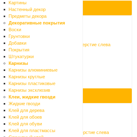
Картины
ПОД ЗАКАЗ
Настенный декор
Предметы декора
Декоративные покрытия
Воски
Код: 077919
Грунтовки
Добавки
Умывальник Santek Форум 45*28 отверстие слева
Покрытия
Нет в наличии
Штукатурки
Арт.: 1.WH11.0.542
Карнизы
1 575 ₽
Карнизы алюминиевые
1 750 ₽
Карнизы круглые
-10%
Карнизы пластиковые
Экономия 175 ₽
Карнизы эксклюзив
ПОД ЗАКАЗ
Клеи, жидкие гвозди
Жидкие гвозди
Клей для дерева
Клей для обоев
Код: 076276
Клей для обуви
Клей для пластмассы
Умывальник Santek БРИЗ 40*27 отверстие слева