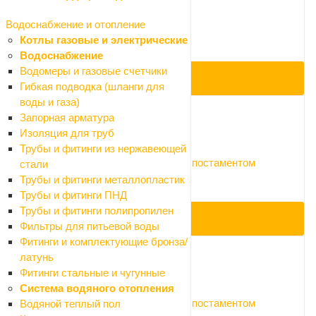
6 999.30 ₽
7 777 ₽
Водоснабжение и отопление
-10%
Котлы газовые и электрические
Экономия 777.7 ₽
Водоснабжение
Водомеры и газовые счетчики
ПОД ЗАКАЗ
Гибкая подводка (шланги для
воды и газа)
Запорная арматура
Код: 080088
Изоляция для труб
Трубы и фитинги из нержавеющей
Умывальник Santek Аллегро 60х47 с постаментом
стали
Нет в наличии
Трубы и фитинги металлопластик
Арт.: 1.WH30.1.953
Трубы и фитинги ПНД
Трубы и фитинги полипропилен
ПОД ЗАКАЗ
Фильтры для питьевой воды
Фитинги и комплектующие бронза/
латунь
Фитинги стальные и чугунные
Код: 080089
Система водяного отопления
Умывальник Santek Аллегро 55х46 с постаментом
Водяной теплый пол