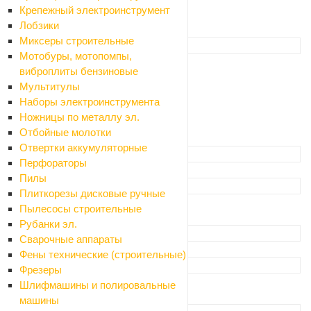
Крепежный электроинструмент
A-five
1
Лобзики
Floure
2
Миксеры строительные
Базовый цвет
Мотобуры, мотопомпы,
Белый
0
виброплиты бензиновые
Серый
0
Мультитулы
Черный
0
Наборы электроинструмента
Золото
0
Ножницы по металлу эл.
Серебро
0
Отбойные молотки
Хром
0
Отвертки аккумуляторные
Способ установки
Перфораторы
Настенный
0
Пилы
Тип питания
Плиткорезы дисковые ручные
Батарейка АА (LR6)
0
Пылесосы строительные
Батарейка C (LR14)
0
Рубанки эл.
Упаковка
Сварочные аппараты
Коробка
0
Фены технические (строительные)
Диаметр резьбы
Фрезеры
1/2" (ДУ 15)
0
Шлифмашины и полировальные
3/4" (ДУ 20)
0
машины