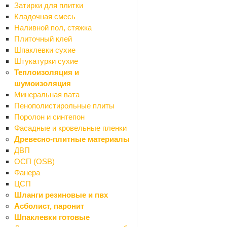
Затирки для плитки
Ultima
1
Кладочная смесь
Valtec
15
Наливной пол, стяжка
Vetonit
1
Плиточный клей
Vetta
46
Шпаклевки сухие
Vigo
15
Штукатурки сухие
Virplast
7
Теплоизоляция и
Volna
3
шумоизоляция
Wirquin
2
Минеральная вата
Wkret-Met
2
Пенополистирольные плиты
Zalel
14
Поролон и синтепон
Zegor
1
Фасадные и кровельные пленки
Ани-пласт
7
Древесно-плитные материалы
Антей
1
ДВП
Веселый Роджер
1
ОСП (OSB)
ВИЗ
1
Фанера
Громикс
2
ЦСП
Ермак
14
Шланги резиновые и пвх
ИнкоЭр
6
Асболист, паронит
КАКСА-А
28
Шпаклевки готовые
Керамин
5