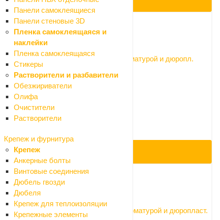
ПОД ЗАКАЗ
Панели самоклеящиеся
Панели стеновые 3D
Пленка самоклеящаяся и
Код: 055869
наклейки
Пленка самоклеящаяся
Унитаз с бачком Santek Алькор с арматурой и дюропл.
Стикеры
сиденьем
Растворители и разбавители
Нет в наличии
Обезжириватели
Арт.: H 67 3/6 DUROPL
Олифа
8 190 ₽
Очистители
9 100 ₽
Растворители
-10%
Экономия 910 ₽
Крепеж и фурнитура
Крепеж
ПОД ЗАКАЗ
Анкерные болты
Винтовые соединения
Дюбель гвозди
Код: 097849
Дюбеля
Крепеж для теплоизоляции
Унитаз с бачком Santek ЛИГА 67 с арматурой и дюропласт.
Крепежные элементы