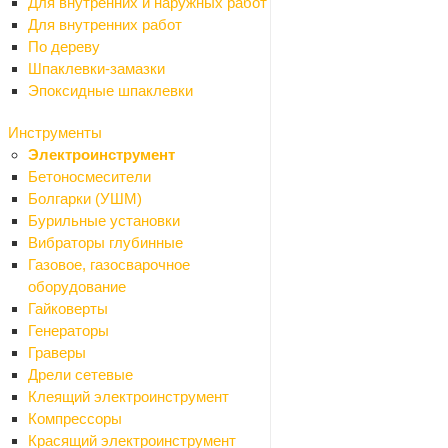
Для внутренних и наружных работ
КЗСК
33
Для внутренних работ
Кировская керамика
2
По дереву
МАК
5
Шпаклевки-замазки
Мирсант
8
Эпоксидные шпаклевки
Оскольская керамика
3
Престиж
1
Инструменты
Россия
17
Электроинструмент
Санакс
195
Бетоносмесители
Сибртех
2
Болгарки (УШМ)
Славен
1
Бурильные установки
Тритон
47
Вибраторы глубинные
Тругор
1
Газовое, газосварочное
Универсал
1
оборудование
ФАЯНС г.СМОЛЕНСК
1
Гайковерты
Флорентина
2
Генераторы
ЦС
5
Граверы
Эльфпласт
6
Дрели сетевые
Ювента
10
Клеящий электроинструмент
Mirsant
2
Компрессоры
Sole
1
Красящий электроинструмент
Belz
7