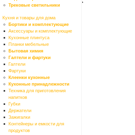
Арматура, проволока, трубы стальные
Трековые светильники
Назад
Арматура, проволока, трубы стальные
Кухня и товары для дома
Арматура
Бортики и комплектующие
Заглушки
Аксессуары и комплектующие
Полосы стальные
Кухонные плинтуса
Проволока
Планки мебельные
Трубы стальные
Бытовая химия
Уголки стальные
Галтели и фартуки
Водоотвод
Галтели
Назад
Фартуки
Водоотвод
Клеенки кухонные
Дождеприемники
Кухонные принадлежности
Дренажные системы
Техника для приготовления
Комплектующие
напитков
Лотки
Губки
Люки
Держатели
Решетки
Зажигалки
Гидроизоляция
Контейнеры и емкости для
Назад
продуктов
Гидроизоляция