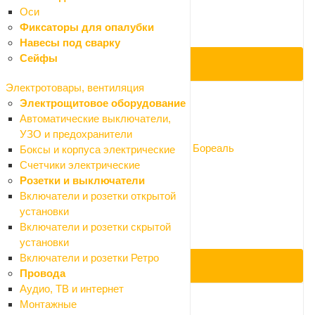
895 ₽
Оси
-10%
Фиксаторы для опалубки
Экономия 89.5 ₽
Навесы под сварку
Сейфы
ПОД ЗАКАЗ
Электротовары, вентиляция
Электрощитовое оборудование
Код: 054586
Автоматические выключатели,
УЗО и предохранители
Крышка на унитаз Santek дюропласт Бореаль
Боксы и корпуса электрические
Нет в наличии
Счетчики электрические
Арт.: бореаль DUROPL
Розетки и выключатели
2 790 ₽
Включатели и розетки открытой
3 100 ₽
установки
-10%
Включатели и розетки скрытой
Экономия 310 ₽
установки
Включатели и розетки Ретро
ПОД ЗАКАЗ
Провода
Аудио, ТВ и интернет
Монтажные