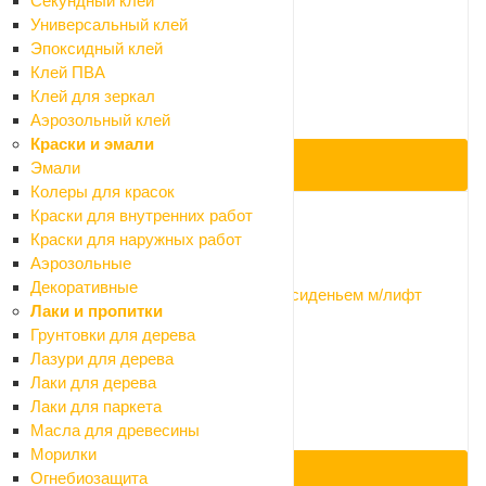
Секундный клей
Нет в наличии
Универсальный клей
Арт.: 1.WH11.0.442
Эпоксидный клей
1 710 ₽
Клей ПВА
1 900 ₽
Клей для зеркал
-10%
Аэрозольный клей
Экономия 190 ₽
Краски и эмали
ПОД ЗАКАЗ
Эмали
Колеры для красок
Краски для внутренних работ
Краски для наружных работ
Код: 085518
Аэрозольные
Декоративные
Унитаз подвесной Santek Бореаль с сиденьем м/лифт
Лаки и пропитки
Нет в наличии
Грунтовки для дерева
Арт.: 1.WH30.2.205
Лазури для дерева
7 155 ₽
Лаки для дерева
7 950 ₽
Лаки для паркета
-10%
Масла для древесины
Экономия 795 ₽
Морилки
Огнебиозащита
ПОД ЗАКАЗ