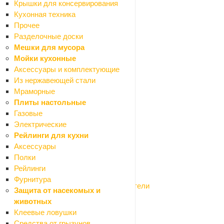
Крышки для консервирования
Битумные мастики
Кухонная техника
Битумный праймер
Прочее
Гидроизоляционные ленты
Разделочные доски
Гидроизоляция сухая
Мешки для мусора
Гидропломбы
Мойки кухонные
Обмазочная гидроизоляция
Аксессуары и комплектующие
Профилированная мембрана
Из нержавеющей стали
Рубероид
Мраморные
Рулонная гидроизоляция
Плиты настольные
Укрывной материал
Газовые
Гипсокартон и профиля
Электрические
Назад
Рейлинги для кухни
Гипсокартон и профиля
Аксессуары
Гипсокартон
Полки
Профиля для гипсокартона
Рейлинги
Сетки армирующие
Фурнитура
Соединители для профилей и уплотнители
Защита от насекомых и
Заборные секции, ограждения
животных
Назад
Клеевые ловушки
Заборные секции, ограждения
Средства от грызунов