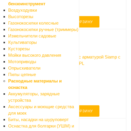
бензоинструмент
-10%
Воздуходувки
Экономия 540 ₽
Высоторезы
В КОРЗИНУ
Газонокосилки колесные
Газонокосилки ручные (триммеры)
Измельчители садовые
Культиваторы
Код: 047768
Кусторезы
Мойки высокого давления
Унитаз с бачком Santek АНИМО 67* с арматурой Siamp с
Мотоприводы
двойным спуском и сиденьем DUROPL
Опрыскиватели
Много
Пилы цепные
Арт.: 1.WH30.2.132
Расходные материалы и
9 540 ₽
оснастка
10 600 ₽
Аккумуляторы, зарядные
-10%
устройства
Экономия 1060 ₽
Аксессуары и моющие средства
В КОРЗИНУ
для моек
Биты, насадки на шуруповерт
Оснастка для болгарки (УШМ) и