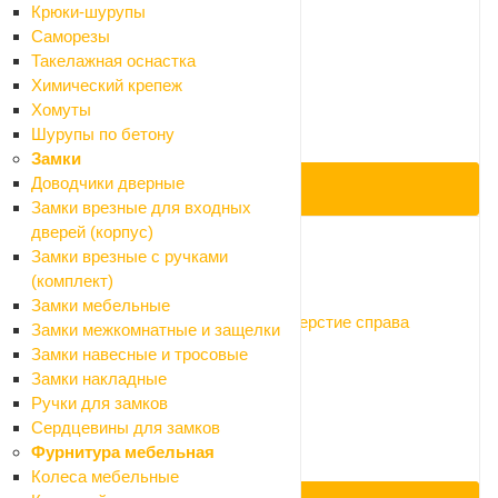
сиденьем
Крюки-шурупы
Нет в наличии
Саморезы
Арт.: 1.WH30.2.141
Такелажная оснастка
7 380 ₽
Химический крепеж
8 200 ₽
Хомуты
-10%
Шурупы по бетону
Экономия 820 ₽
Замки
Доводчики дверные
ПОД ЗАКАЗ
Замки врезные для входных
дверей (корпус)
Замки врезные с ручками
Код: 096238
(комплект)
Замки мебельные
Умывальник Santek Форум 45*28 отверстие справа
Замки межкомнатные и защелки
Нет в наличии
Замки навесные и тросовые
Арт.: 1.WH11.0.545
Замки накладные
1 575 ₽
Ручки для замков
1 750 ₽
Сердцевины для замков
-10%
Фурнитура мебельная
Экономия 175 ₽
Колеса мебельные