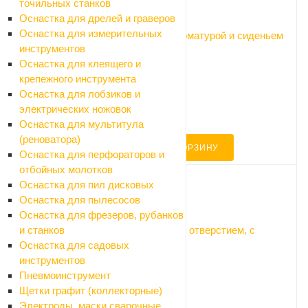
точильных станков
Код: 041469
Оснастка для дрелей и граверов
Оснастка для измерительных
Унитаз с бачком Santek ЛИГА 67 с арматурой и сиденьем
инструментов
Много
Оснастка для клеящего и
Арт.: 1.WH30.2.197
крепежного инструмента
7 650 ₽
Оснастка для лобзиков и
8 500 ₽
электрических ножовок
-10%
Оснастка для мультитула
Экономия 850 ₽
(реноватора)
В КОРЗИНУ
Оснастка для перфораторов и
отбойных молотков
Оснастка для пил дисковых
Оснастка для пылесосов
Код: 107934
Оснастка для фрезеров, рубанков
Умывальник Santek 60*45см Анимо с отверстием, с
и станков
постаментом
Оснастка для садовых
Много
инструментов
Арт.: комплект (Анимо 60)
Пневмоинструмент
4 950 ₽
Щетки графит (коллекторные)
5 500 ₽
Электроды, маски сварочные,