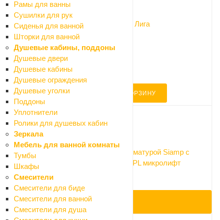
Код: 055161
Рамы для ванны
Сушилки для рук
Крышка на унитаз Santek дюропласт Лига
Сиденья для ванной
Мало
Шторки для ванной
2 835 ₽
Душевые кабины, поддоны
3 150 ₽
Душевые двери
-10%
Душевые кабины
Экономия 315 ₽
Душевые ограждения
Душевые уголки
В КОРЗИНУ
Поддоны
Уплотнители
Ролики для душевых кабин
Код: 047761
Зеркала
Мебель для ванной комнаты
Унитаз с бачком Santek АНИМО с арматурой Siamp с
Тумбы
двойным спуском и сиденьем DUROPL микролифт
Шкафы
Нет в наличии
Смесители
Арт.: 1WH302137
Смесители для биде
Смесители для ванной
ПОД ЗАКАЗ
Смесители для душа