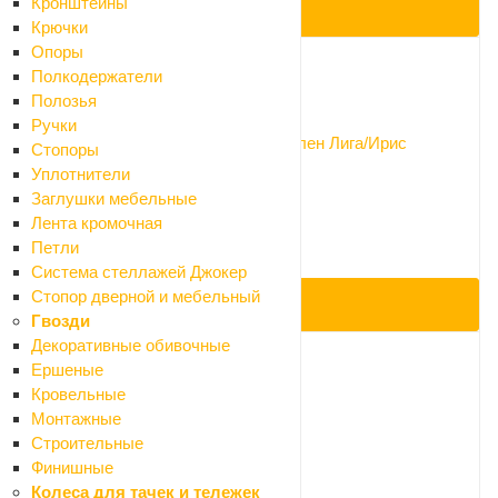
Кронштейны
ПОД ЗАКАЗ
Крючки
Опоры
Полкодержатели
Код: 094028
Полозья
Ручки
Крышка на унитаз Santek полипропилен Лига/Ирис
Стопоры
Нет в наличии
Уплотнители
765 ₽
Заглушки мебельные
850 ₽
Лента кромочная
-10%
Петли
Экономия 85 ₽
Система стеллажей Джокер
Стопор дверной и мебельный
ПОД ЗАКАЗ
Гвозди
Декоративные обивочные
Ершеные
Код: 073295
Кровельные
Монтажные
Крышка для бачка Santek Аллегро
Строительные
Нет в наличии
Финишные
805.50 ₽
Колеса для тачек и тележек