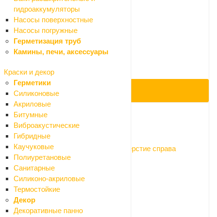
гидроаккумуляторы
Насосы поверхностные
Умывальник Santek Ирис угловой
Насосы погружные
Нет в наличии
Герметизация труб
1 890 ₽
Камины, печи, аксессуары
2 100 ₽
-10%
Краски и декор
Экономия 210 ₽
Герметики
ПОД ЗАКАЗ
Силиконовые
Акриловые
Битумные
Виброакустические
Код: 076277
Гибридные
Каучуковые
Умывальник Santek БРИЗ 40*27 отверстие справа
Полиуретановые
Нет в наличии
Санитарные
Арт.: 1.WH11.0.445
Силиконо-акриловые
1 710 ₽
Термостойкие
1 900 ₽
Декор
-10%
Декоративные панно
Экономия 190 ₽