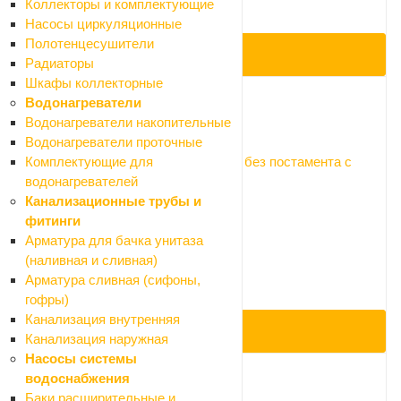
Нет в наличии
Коллекторы и комплектующие
Арт.: 1.WH30.1.952
Насосы циркуляционные
Полотенцесушители
ПОД ЗАКАЗ
Радиаторы
Шкафы коллекторные
Водонагреватели
Водонагреватели накопительные
Код: 047213
Водонагреватели проточные
Умывальник "Santek" 56*45см Анимо без постамента с
Комплектующие для
отверстием
водонагревателей
Нет в наличии
Канализационные трубы и
Арт.: 1.WH11.0.502
фитинги
1 575 ₽
Арматура для бачка унитаза
1 750 ₽
(наливная и сливная)
-10%
Арматура сливная (сифоны,
Экономия 175 ₽
гофры)
Канализация внутренняя
ПОД ЗАКАЗ
Канализация наружная
Насосы системы
водоснабжения
Баки расширительные и
Код: 050517