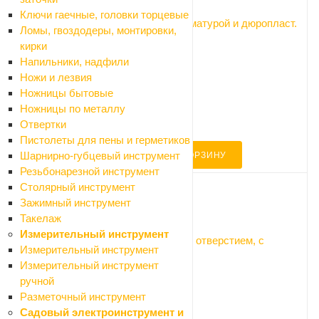
Ключи гаечные, головки торцевые
Унитаз с бачком Santek Римини с арматурой и дюропласт.
Ломы, гвоздодеры, монтировки,
сиденьем
кирки
Много
Напильники, надфили
Арт.: 1.WH30.2.130
Ножи и лезвия
10 350 ₽
Ножницы бытовые
11 500 ₽
Ножницы по металлу
-10%
Отвертки
Экономия 1150 ₽
Пистолеты для пены и герметиков
Шарнирно-губцевый инструмент
В КОРЗИНУ
Резьбонарезной инструмент
Столярный инструмент
Зажимный инструмент
Код: 047233
Такелаж
Измерительный инструмент
Умывальник Santek 55*45см Анимо с отверстием, с
Измерительный инструмент
постаментом
Измерительный инструмент
Много
ручной
Арт.: комплект (Анимо 55)
Разметочный инструмент
4 860 ₽
Садовый электроинструмент и
5 400 ₽