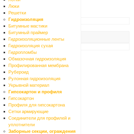
По цене (возрастание)
Люки
Решетки
Фильтр
Гидроизоляция
Цена
Битумные мастики
от
до
Битумный праймер
Гидроизоляционные ленты
Гидроизоляция сухая
Производитель
: 1
Гидропломбы
Alca plast
7
Обмазочная гидроизоляция
Aokeliya
11
Профилированная мембрана
AQUA NERO
3
Рубероид
Aquaton
1
Рулонная гидроизоляция
Ariston
3
Укрывной материал
Arona
2
Гипсокартон и профиля
Articplast
4
Гипсокартон
Arvad
10
Профиля для гипсокартона
BALLU
1
Сетки армирующие
Bas
2
Соединители для профилей и
BEROSSI
1
уплотнители
Besile
1
Заборные секции, ограждения
Brimix
94