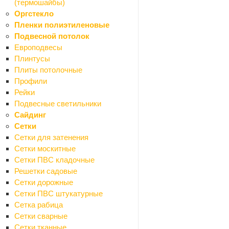
(термошайбы)
Gota Rocio
15
Оргстекло
GRACE
1
Пленки полиэтиленовые
Grohe
41
Подвесной потолок
Haiba
14
Европодвесы
Iddis
151
Плинтусы
ITAP
1
Плиты потолочные
JIKA
10
Профили
KFA
1
Рейки
Kirovit
5
Подвесные светильники
Laguraty
1
Сайдинг
Ledeme
391
Сетки
LeMark
9
Сетки для затенения
Loffrey
1
Сетки москитные
Magnus
61
Сетки ПВС кладочные
Mak
2
Решетки садовые
MayFair
3
Сетки дорожные
Mebilon
4
Сетки ПВС штукатурные
Meblion
1
Сетка рабица
Milardo
78
Сетки сварные
MYFAIR
2
Сетки тканные