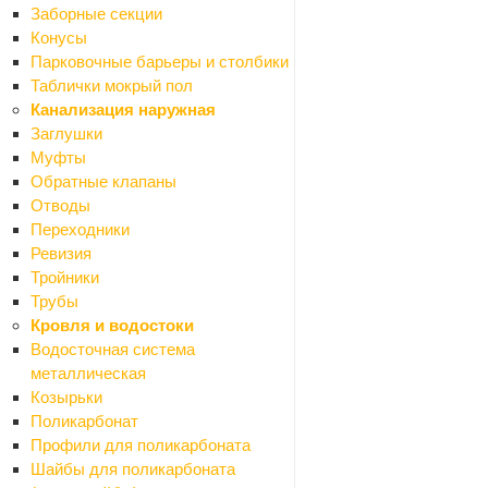
Заборные секции
Cersanit
21
Конусы
Colombo Будфарфор
1
Парковочные барьеры и столбики
Consul
2
Таблички мокрый пол
Corso
8
Канализация наружная
Creavit
1
Заглушки
Diadonna
6
Муфты
DOGUS
9
Обратные клапаны
Dr.Gans
31
Отводы
Dreja
2
Переходники
Electrolux
1
Ревизия
Erlit
5
Тройники
FABIA
10
Трубы
Fashun
19
Кровля и водостоки
Frap
79
Водосточная система
G.lauf
2
металлическая
Geberit
1
Козырьки
Gerdamix
5
Поликарбонат
GFfrank
1
Профили для поликарбоната
GFmark
120
Шайбы для поликарбоната
Golden Fox
2