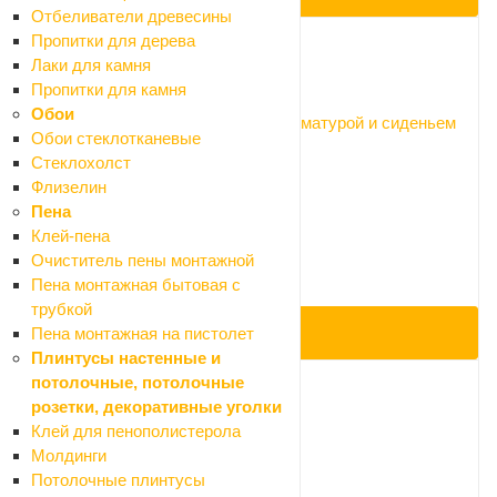
Отбеливатели древесины
Пропитки для дерева
Лаки для камня
Код: 052365
Пропитки для камня
Обои
Унитаз с бачком Santek Аллегро с арматурой и сиденьем
Обои стеклотканевые
Дюропласт
Стеклохолст
Нет в наличии
Флизелин
Арт.: 1.WH30.1.954
Пена
8 568 ₽
Клей-пена
9 520 ₽
Очиститель пены монтажной
-10%
Пена монтажная бытовая с
Экономия 952 ₽
трубкой
Пена монтажная на пистолет
ПОД ЗАКАЗ
Плинтусы настенные и
потолочные, потолочные
розетки, декоративные уголки
Код: 089188
Клей для пенополистерола
Молдинги
Писсуар Santek "Гала"
Потолочные плинтусы
Нет в наличии