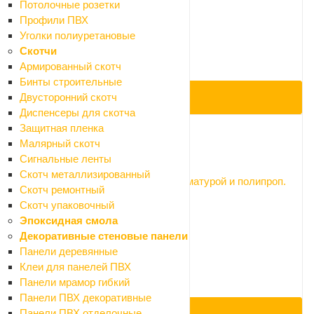
Потолочные розетки
Арт.: 1.WH30.1.774
Профили ПВХ
2 655 ₽
Уголки полиуретановые
2 950 ₽
Скотчи
-10%
Армированный скотч
Экономия 295 ₽
Бинты строительные
Двусторонний скотч
ПОД ЗАКАЗ
Диспенсеры для скотча
Защитная пленка
Малярный скотч
Код: 049711
Сигнальные ленты
Скотч металлизированный
Унитаз с бачком Santek Римини с арматурой и полипроп.
Скотч ремонтный
сиденьем
Скотч упаковочный
Нет в наличии
Эпоксидная смола
Арт.: 1WH111758
Декоративные стеновые панели
5 715 ₽
Панели деревянные
6 350 ₽
Клеи для панелей ПВХ
-10%
Панели мрамор гибкий
Экономия 635 ₽
Панели ПВХ декоративные
Панели ПВХ отделочные