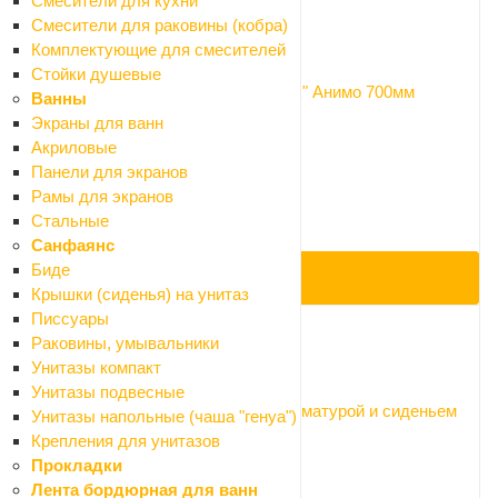
Смесители для кухни
Смесители для раковины (кобра)
Код: 047214
Комплектующие для смесителей
Стойки душевые
Постамент для умывальника "Santek" Анимо 700мм
Ванны
Нет в наличии
Экраны для ванн
Арт.: 1.WH11.0.587
Акриловые
1 485 ₽
Панели для экранов
1 650 ₽
Рамы для экранов
-10%
Стальные
Экономия 165 ₽
Санфаянс
Биде
ПОД ЗАКАЗ
Крышки (сиденья) на унитаз
Писсуары
Раковины, умывальники
Код: 047215
Унитазы компакт
Унитазы подвесные
Унитаз с бачком Santek Аллегро с арматурой и сиденьем
Унитазы напольные (чаша "генуа")
Дюропласт (микролифт)
Крепления для унитазов
Нет в наличии
Прокладки
Арт.: 1.WH30.1.954
Лента бордюрная для ванн