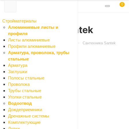
0
Стройматериалы
Сантехника Santek
Алюминиевые листы и
профиля
Листы алюминиевые
Главная
Каталог
Сантехника
Сантехника Santek
Профили алюминиевые
Арматура, проволока, трубы
стальные
Фильтр
Арматура
По популярности (возрастание)
Заглушки
По популярности (убывание)
Полосы стальные
Проволока
По популярности (возрастание)
Трубы стальные
Уголки стальные
По наименованию (убывание)
Водоотвод
Дождеприемники
По наименованию (возрастание)
Дренажные системы
Комплектующие
По цене (убывание)
Лотки