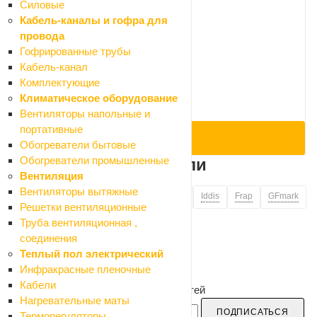
Силовые
Код: 086379
Кабель-каналы и гофра для
Крышка на унитаз Santek Алькор
провода
Нет в наличии
Гофрированные трубы
2 691 ₽
Кабель-канал
2 990 ₽
Комплектующие
-10%
Климатическое оборудование
Экономия 299 ₽
Вентиляторы напольные и
портативные
ПОД ЗАКАЗ
Обогреватели бытовые
Обогреватели промышленные
Другие производители
Вентиляция
Вентиляторы вытяжные
DOGUS
ThermoFix
Vetta
Санакс
Iddis
Frap
GFmark
Решетки вентиляционные
Труба вентиляционная ,
соединения
Теплый пол электрический
Инфракрасные пленочные
Кабели
Будьте в курсе наших акций и новостей
Нагревательные маты
ПОДПИСАТЬСЯ
Терморегуляторы