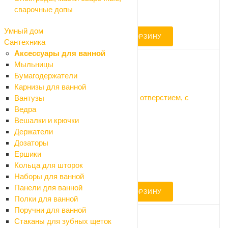
-10%
сварочные допы
Экономия 550 ₽
Умный дом
В КОРЗИНУ
Сантехника
Аксессуары для ванной
Мыльницы
Бумагодержатели
Код: 107933
Карнизы для ванной
Умывальник Santek 50*45см Анимо с отверстием, с
Вантузы
постаментом
Ведра
Много
Вешалки и крючки
Арт.: комплект (Анимо 50)
Держатели
4 770 ₽
Дозаторы
5 300 ₽
Ершики
-10%
Кольца для шторок
Экономия 530 ₽
Наборы для ванной
Панели для ванной
В КОРЗИНУ
Полки для ванной
Поручни для ванной
Стаканы для зубных щеток