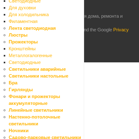
Светодиодные
Для духовки
Для холодильника
2026 © Комфорт: магазин товаров для дома, ремонта и
Филаментная
строительства
Лента светодиодная
This site is protected by reCAPTCHA and the Google
Privacy
Люстры
Policy
and
Terms of Service
apply.
Прожекторы
Кронштейны
Металлогалогенные
Светодиодные
Каталог
Светильники аварийные
Назад
Светильники настольные
Каталог
Бра
Стройматериалы
Гирлянды
Назад
Фонари и прожекторы
Стройматериалы
аккумуляторные
Алюминиевые листы и профиля
Линейные светильники
Назад
Настенно-потолочные
Алюминиевые листы и профиля
светильники
Листы алюминиевые
Ночники
Профили алюминиевые
Садово-парковые светильники