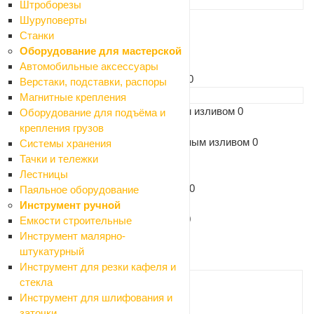
Тип санфаянса
Штроборезы
Унитаз
8
Шуруповерты
Умывальник
7
Станки
Биде
0
Оборудование для мастерской
Писсуар
1
Автомобильные аксессуары
Унитаз подвесной с инсталяцией
0
Верстаки, подставки, распоры
Вид смесителя
Магнитные крепления
Смесители для ванной с коротким изливом
0
Оборудование для подъёма и
Смесители для биде
0
крепления грузов
Смесители для ванной с поворотным изливом
0
Системы хранения
Смесители для душа
0
Тачки и тележки
Смесители для кухни
0
Лестницы
Смесители для раковины (кобра)
0
Паяльное оборудование
Стойки душевые
0
Инструмент ручной
Стойки душевые со смесителем
0
Емкости строительные
Инструмент малярно-
Очистить фильтр
штукатурный
ПОКАЗАТЬ
Инструмент для резки кафеля и
стекла
Инструмент для шлифования и
Код: 095087
заточки