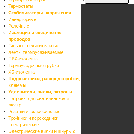
Термостаты
Стабилизаторы напряжения
Инверторные
Каталог
Релейные
Акции
Изоляция и соединение
Бренды
проводов
Блог
Гильзы соединительные
Компания
Ленты термоусаживаемые
О компании
ПВХ-изолента
Карьера
Термоусадочные трубки
Контакты
ХБ-изолента
Партнеры
Подрозетники, распредкоробки,
Карта сайта
клеммы
Информация
Удлинители, вилки, патроны
Контакты
Патроны для светильников и
Условия оплаты
люстр
Условия доставки
Розетки и вилки силовые
Гарантия на товар
Тройники и переходники
Реквизиты
электрические
Политика
Электрические вилки и шнуры с