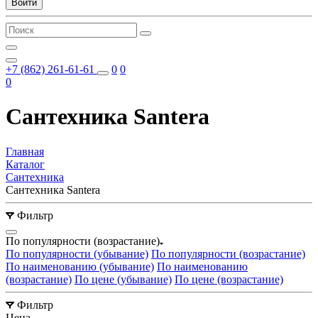
Войти
+7 (862) 261-61-61
0
0
0
Сантехника Santera
Главная
Каталог
Сантехника
Сантехника Santera
Фильтр
По популярности (возрастание)
По популярности (убывание)
По популярности (возрастание)
По наименованию (убывание)
По наименованию
(возрастание)
По цене (убывание)
По цене (возрастание)
Фильтр
Цена