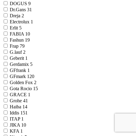
DOGUS
9
Dr.Gans
31
Dreja
2
Electrolux
1
Erlit
5
FABIA
10
Fashun
19
Frap
79
G.lauf
2
Geberit
1
Gerdamix
5
GFfrank
1
GFmark
120
Golden Fox
2
Gota Rocio
15
GRACE
1
Grohe
41
Haiba
14
Iddis
151
ITAP
1
JIKA
10
KFA
1