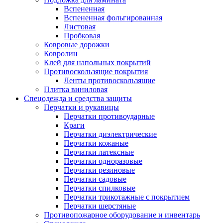
Вспененная
Вспененная фольгированная
Листовая
Пробковая
Ковровые дорожки
Ковролин
Клей для напольных покрытий
Противоскользящие покрытия
Ленты противоскользящие
Плитка виниловая
Спецодежда и средства защиты
Перчатки и рукавицы
Перчатки противоударные
Краги
Перчатки диэлектрические
Перчатки кожаные
Перчатки латексные
Перчатки одноразовые
Перчатки резиновые
Перчатки садовые
Перчатки спилковые
Перчатки трикотажные с покрытием
Перчатки шерстяные
Противопожарное оборудование и инвентарь