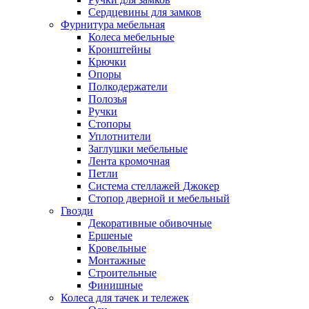
Сердцевины для замков
Фурнитура мебельная
Колеса мебельные
Кронштейны
Крючки
Опоры
Полкодержатели
Полозья
Ручки
Стопоры
Уплотнители
Заглушки мебельные
Лента кромочная
Петли
Система стеллажей Джокер
Стопор дверной и мебельный
Гвозди
Декоративные обивочные
Ершеные
Кровельные
Монтажные
Строительные
Финишные
Колеса для тачек и тележек