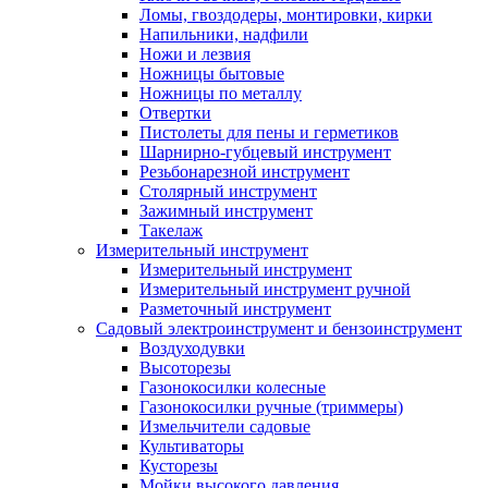
Ломы, гвоздодеры, монтировки, кирки
Напильники, надфили
Ножи и лезвия
Ножницы бытовые
Ножницы по металлу
Отвертки
Пистолеты для пены и герметиков
Шарнирно-губцевый инструмент
Резьбонарезной инструмент
Столярный инструмент
Зажимный инструмент
Такелаж
Измерительный инструмент
Измерительный инструмент
Измерительный инструмент ручной
Разметочный инструмент
Садовый электроинструмент и бензоинструмент
Воздуходувки
Высоторезы
Газонокосилки колесные
Газонокосилки ручные (триммеры)
Измельчители садовые
Культиваторы
Кусторезы
Мойки высокого давления