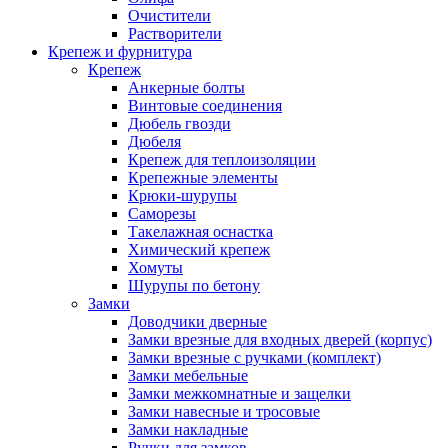
Очистители
Растворители
Крепеж и фурнитура
Крепеж
Анкерные болты
Винтовые соединения
Дюбель гвозди
Дюбеля
Крепеж для теплоизоляции
Крепежные элементы
Крюки-шурупы
Саморезы
Такелажная оснастка
Химический крепеж
Хомуты
Шурупы по бетону
Замки
Доводчики дверные
Замки врезные для входных дверей (корпус)
Замки врезные с ручками (комплект)
Замки мебельные
Замки межкомнатные и защелки
Замки навесные и тросовые
Замки накладные
Ручки для замков