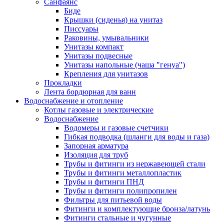
Санфаянс
Биде
Крышки (сиденья) на унитаз
Писсуары
Раковины, умывальники
Унитазы компакт
Унитазы подвесные
Унитазы напольные (чаша "генуа")
Крепления для унитазов
Прокладки
Лента бордюрная для ванн
Водоснабжение и отопление
Котлы газовые и электрические
Водоснабжение
Водомеры и газовые счетчики
Гибкая подводка (шланги для воды и газа)
Запорная арматура
Изоляция для труб
Трубы и фитинги из нержавеющей стали
Трубы и фитинги металлопластик
Трубы и фитинги ПНД
Трубы и фитинги полипропилен
Фильтры для питьевой воды
Фитинги и комплектующие бронза/латунь
Фитинги стальные и чугунные