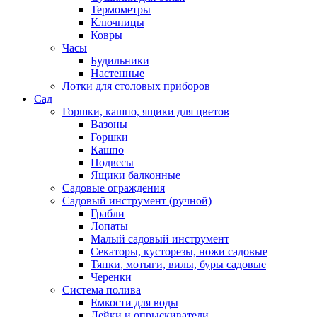
Термометры
Ключницы
Ковры
Часы
Будильники
Настенные
Лотки для столовых приборов
Сад
Горшки, кашпо, ящики для цветов
Вазоны
Горшки
Кашпо
Подвесы
Ящики балконные
Садовые ограждения
Садовый инструмент (ручной)
Грабли
Лопаты
Малый садовый инструмент
Секаторы, кусторезы, ножи садовые
Тяпки, мотыги, вилы, буры садовые
Черенки
Система полива
Емкости для воды
Лейки и опрыскиватели