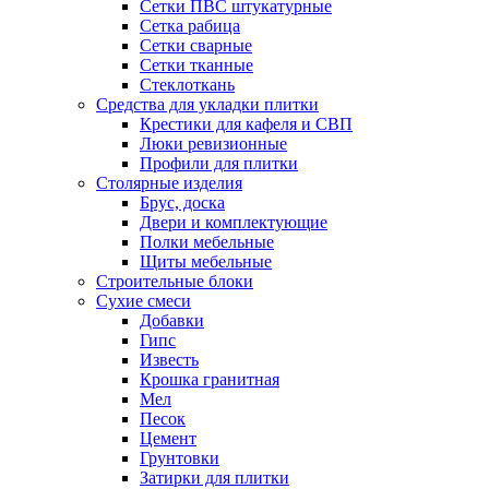
Сетки ПВС штукатурные
Сетка рабица
Сетки сварные
Сетки тканные
Стеклоткань
Средства для укладки плитки
Крестики для кафеля и СВП
Люки ревизионные
Профили для плитки
Столярные изделия
Брус, доска
Двери и комплектующие
Полки мебельные
Щиты мебельные
Строительные блоки
Сухие смеси
Добавки
Гипс
Известь
Крошка гранитная
Мел
Песок
Цемент
Грунтовки
Затирки для плитки