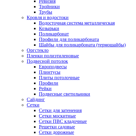
Ревизия
Тройники
Трубы
Кровля и водостоки
Водосточная система металлическая
Козырьки
Поликарбонат
Профили для поликарбоната
Шайбы для поликарбоната (термошайбы)
Оргстекло
Пленки полиэтиленовые
Подвесной потолок
Европодвесы
Плинтусы
Плиты потолочные
Профили
Рейки
Подвесные светильники
Сайдинг
Сетки
Сетки для затенения
Сетки москитные
Сетки ПВС кладочные
Решетки садовые
Сетки дорожные