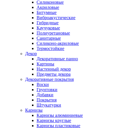
Силиконовые
Акриловые
Битумные
Виброакустические
Гибридные
Каучуковые
Полиуретановые
Санитарные
Силиконо-акриловые
Термостойкие
Декор
Декоративные панно
Картины
Настенный декор
Предметы декора
Декоративные покрытия
Воски
Грунтовки
Добавки
Покрытия
Штукатурки
Карнизы
Карнизы алюминиевые
Карнизы круглые
Карнизы пластиковые