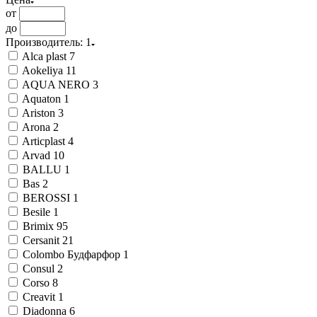
от
до
Производитель
: 1
Alca plast
7
Aokeliya
11
AQUA NERO
3
Aquaton
1
Ariston
3
Arona
2
Articplast
4
Arvad
10
BALLU
1
Bas
2
BEROSSI
1
Besile
1
Brimix
95
Cersanit
21
Colombo Будфарфор
1
Consul
2
Corso
8
Creavit
1
Diadonna
6