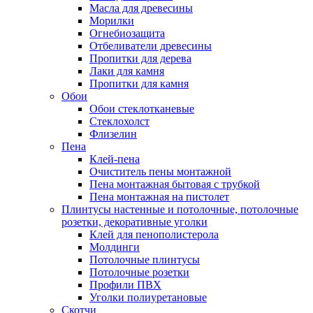
Масла для древесины
Морилки
Огнебиозащита
Отбеливатели древесины
Пропитки для дерева
Лаки для камня
Пропитки для камня
Обои
Обои стеклотканевые
Стеклохолст
Флизелин
Пена
Клей-пена
Очиститель пены монтажной
Пена монтажная бытовая с трубкой
Пена монтажная на пистолет
Плинтусы настенные и потолочные, потолочные
розетки, декоративные уголки
Клей для пенополистерола
Молдинги
Потолочные плинтусы
Потолочные розетки
Профили ПВХ
Уголки полиуретановые
Скотчи