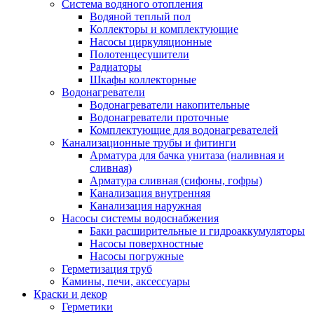
Система водяного отопления
Водяной теплый пол
Коллекторы и комплектующие
Насосы циркуляционные
Полотенцесушители
Радиаторы
Шкафы коллекторные
Водонагреватели
Водонагреватели накопительные
Водонагреватели проточные
Комплектующие для водонагревателей
Канализационные трубы и фитинги
Арматура для бачка унитаза (наливная и
сливная)
Арматура сливная (сифоны, гофры)
Канализация внутренняя
Канализация наружная
Насосы системы водоснабжения
Баки расширительные и гидроаккумуляторы
Насосы поверхностные
Насосы погружные
Герметизация труб
Камины, печи, аксессуары
Краски и декор
Герметики