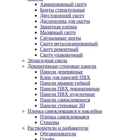
Армированный скотч
Бинты строительные
Двусторонний скотч
Диспенсеры для скотча
Защитная пленка
Малярный скотч
Сигнальные ленты
Скотч металлизированный
Скотч ремонтный
Скотч упаковочный
Эпоксидная смола
Декоративные стеновые панели
Панели деревянные
Клеи для панелей ПВХ
Панели мрамор гибкий
Панели ПВХ декоративные
Панели ПВХ отделочные
Панели самоклеящиеся
Панели стеновые 3D
Пленка самоклеящаяся и наклейки
Пленка самоклеящаяся
Стикеры
Растворители и разбавители
Обезжириватели
Олифа