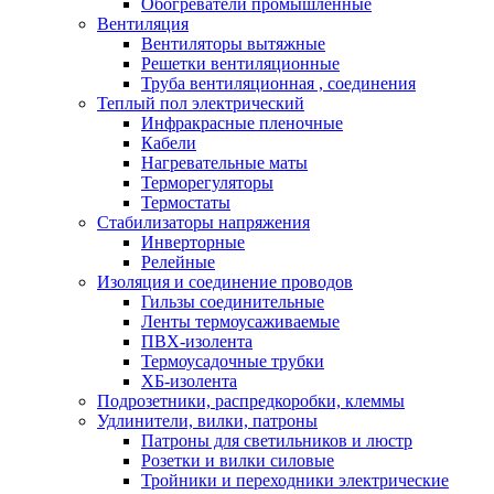
Обогреватели промышленные
Вентиляция
Вентиляторы вытяжные
Решетки вентиляционные
Труба вентиляционная , соединения
Теплый пол электрический
Инфракрасные пленочные
Кабели
Нагревательные маты
Терморегуляторы
Термостаты
Стабилизаторы напряжения
Инверторные
Релейные
Изоляция и соединение проводов
Гильзы соединительные
Ленты термоусаживаемые
ПВХ-изолента
Термоусадочные трубки
ХБ-изолента
Подрозетники, распредкоробки, клеммы
Удлинители, вилки, патроны
Патроны для светильников и люстр
Розетки и вилки силовые
Тройники и переходники электрические