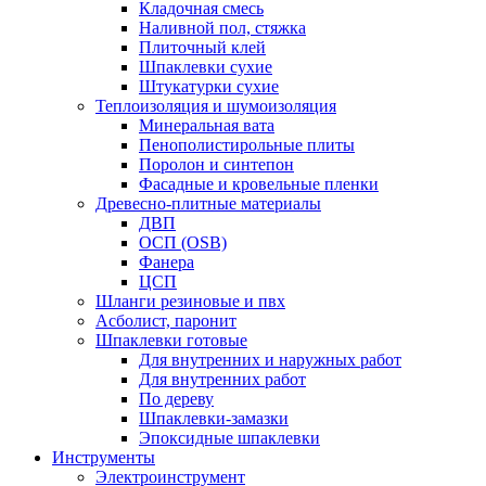
Кладочная смесь
Наливной пол, стяжка
Плиточный клей
Шпаклевки сухие
Штукатурки сухие
Теплоизоляция и шумоизоляция
Минеральная вата
Пенополистирольные плиты
Поролон и синтепон
Фасадные и кровельные пленки
Древесно-плитные материалы
ДВП
ОСП (OSB)
Фанера
ЦСП
Шланги резиновые и пвх
Асболист, паронит
Шпаклевки готовые
Для внутренних и наружных работ
Для внутренних работ
По дереву
Шпаклевки-замазки
Эпоксидные шпаклевки
Инструменты
Электроинструмент