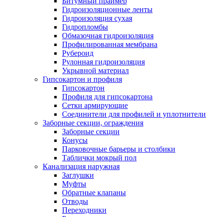
Битумный праймер
Гидроизоляционные ленты
Гидроизоляция сухая
Гидропломбы
Обмазочная гидроизоляция
Профилированная мембрана
Рубероид
Рулонная гидроизоляция
Укрывной материал
Гипсокартон и профиля
Гипсокартон
Профиля для гипсокартона
Сетки армирующие
Соединители для профилей и уплотнители
Заборные секции, ограждения
Заборные секции
Конусы
Парковочные барьеры и столбики
Таблички мокрый пол
Канализация наружная
Заглушки
Муфты
Обратные клапаны
Отводы
Переходники