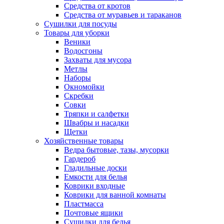
Средства от кротов
Средства от муравьев и тараканов
Сушилки для посуды
Товары для уборки
Веники
Водосгоны
Захваты для мусора
Метлы
Наборы
Окномойки
Скребки
Совки
Тряпки и салфетки
Швабры и насадки
Щетки
Хозяйственные товары
Ведра бытовые, тазы, мусорки
Гардероб
Гладильные доски
Емкости для белья
Коврики входные
Коврики для ванной комнаты
Пластмасса
Почтовые ящики
Сушилки для белья