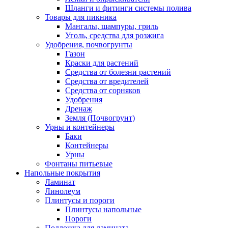
Шланги и фитинги системы полива
Товары для пикника
Мангалы, шампуры, гриль
Уголь, средства для розжига
Удобрения, почвогрунты
Газон
Краски для растений
Средства от болезни растений
Средства от вредителей
Средства от сорняков
Удобрения
Дренаж
Земля (Почвогрунт)
Урны и контейнеры
Баки
Контейнеры
Урны
Фонтаны питьевые
Напольные покрытия
Ламинат
Линолеум
Плинтусы и пороги
Плинтусы напольные
Пороги
Подложка для ламината