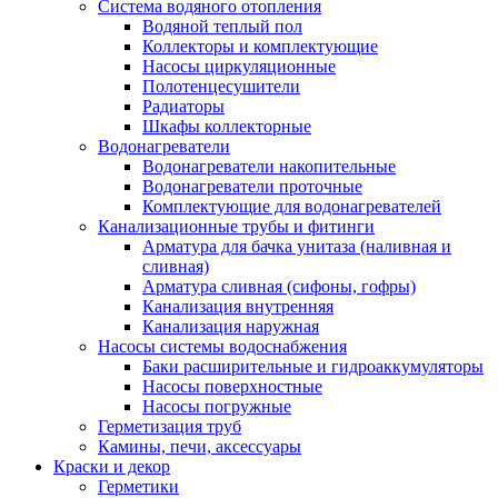
Система водяного отопления
Водяной теплый пол
Коллекторы и комплектующие
Насосы циркуляционные
Полотенцесушители
Радиаторы
Шкафы коллекторные
Водонагреватели
Водонагреватели накопительные
Водонагреватели проточные
Комплектующие для водонагревателей
Канализационные трубы и фитинги
Арматура для бачка унитаза (наливная и
сливная)
Арматура сливная (сифоны, гофры)
Канализация внутренняя
Канализация наружная
Насосы системы водоснабжения
Баки расширительные и гидроаккумуляторы
Насосы поверхностные
Насосы погружные
Герметизация труб
Камины, печи, аксессуары
Краски и декор
Герметики