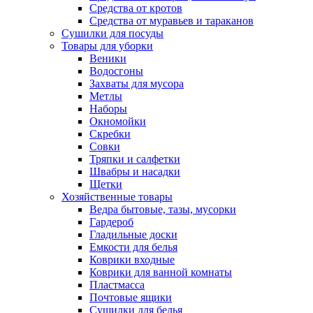
Средства от кротов
Средства от муравьев и тараканов
Сушилки для посуды
Товары для уборки
Веники
Водосгоны
Захваты для мусора
Метлы
Наборы
Окномойки
Скребки
Совки
Тряпки и салфетки
Швабры и насадки
Щетки
Хозяйственные товары
Ведра бытовые, тазы, мусорки
Гардероб
Гладильные доски
Емкости для белья
Коврики входные
Коврики для ванной комнаты
Пластмасса
Почтовые ящики
Сушилки для белья