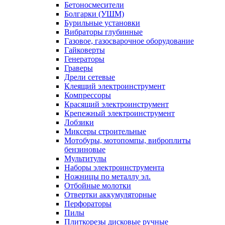
Бетоносмесители
Болгарки (УШМ)
Бурильные установки
Вибраторы глубинные
Газовое, газосварочное оборудование
Гайковерты
Генераторы
Граверы
Дрели сетевые
Клеящий электроинструмент
Компрессоры
Красящий электроинструмент
Крепежный электроинструмент
Лобзики
Миксеры строительные
Мотобуры, мотопомпы, виброплиты
бензиновые
Мультитулы
Наборы электроинструмента
Ножницы по металлу эл.
Отбойные молотки
Отвертки аккумуляторные
Перфораторы
Пилы
Плиткорезы дисковые ручные