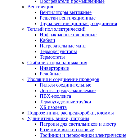
Обогреватели промышленные
Вентиляция
Вентиляторы вытяжные
Решетки вентиляционные
Труба вентиляционная , соединения
Теплый пол электрический
Инфракрасные пленочные
Кабели
Нагревательные маты
Терморегуляторы
Термостаты
Стабилизаторы напряжения
Инверторные
Релейные
Изоляция и соединение проводов
Гильзы соединительные
Ленты термоусаживаемые
ПВХ-изолента
Термоусадочные трубки
ХБ-изолента
Подрозетники, распредкоробки, клеммы
Удлинители, вилки, патроны
Патроны для светильников и люстр
Розетки и вилки силовые
Тройники и переходники электрические