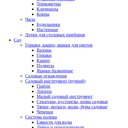
Термометры
Ключницы
Ковры
Часы
Будильники
Настенные
Лотки для столовых приборов
Сад
Горшки, кашпо, ящики для цветов
Вазоны
Горшки
Кашпо
Подвесы
Ящики балконные
Садовые ограждения
Садовый инструмент (ручной)
Грабли
Лопаты
Малый садовый инструмент
Секаторы, кусторезы, ножи садовые
Тяпки, мотыги, вилы, буры садовые
Черенки
Система полива
Емкости для воды
Лейки и опрыскиватели