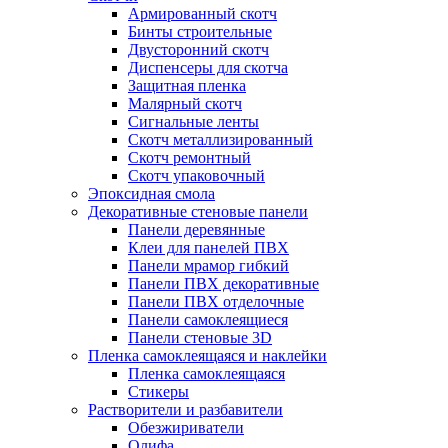
Армированный скотч
Бинты строительные
Двусторонний скотч
Диспенсеры для скотча
Защитная пленка
Малярный скотч
Сигнальные ленты
Скотч металлизированный
Скотч ремонтный
Скотч упаковочный
Эпоксидная смола
Декоративные стеновые панели
Панели деревянные
Клеи для панелей ПВХ
Панели мрамор гибкий
Панели ПВХ декоративные
Панели ПВХ отделочные
Панели самоклеящиеся
Панели стеновые 3D
Пленка самоклеящаяся и наклейки
Пленка самоклеящаяся
Стикеры
Растворители и разбавители
Обезжириватели
Олифа