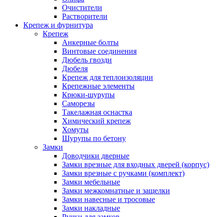
Очистители
Растворители
Крепеж и фурнитура
Крепеж
Анкерные болты
Винтовые соединения
Дюбель гвозди
Дюбеля
Крепеж для теплоизоляции
Крепежные элементы
Крюки-шурупы
Саморезы
Такелажная оснастка
Химический крепеж
Хомуты
Шурупы по бетону
Замки
Доводчики дверные
Замки врезные для входных дверей (корпус)
Замки врезные с ручками (комплект)
Замки мебельные
Замки межкомнатные и защелки
Замки навесные и тросовые
Замки накладные
Ручки для замков