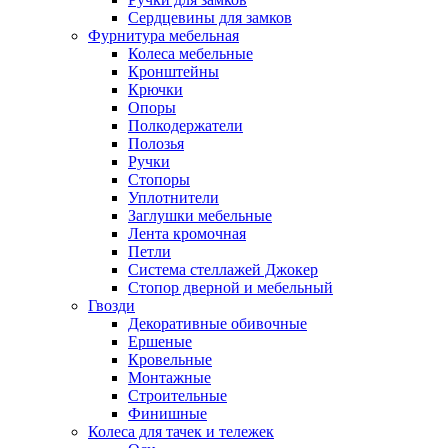
Сердцевины для замков
Фурнитура мебельная
Колеса мебельные
Кронштейны
Крючки
Опоры
Полкодержатели
Полозья
Ручки
Стопоры
Уплотнители
Заглушки мебельные
Лента кромочная
Петли
Система стеллажей Джокер
Стопор дверной и мебельный
Гвозди
Декоративные обивочные
Ершеные
Кровельные
Монтажные
Строительные
Финишные
Колеса для тачек и тележек