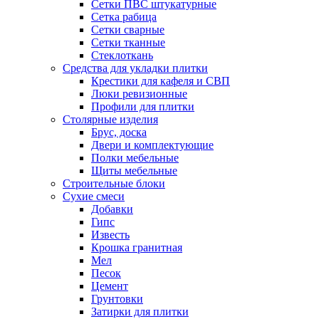
Сетки ПВС штукатурные
Сетка рабица
Сетки сварные
Сетки тканные
Стеклоткань
Средства для укладки плитки
Крестики для кафеля и СВП
Люки ревизионные
Профили для плитки
Столярные изделия
Брус, доска
Двери и комплектующие
Полки мебельные
Щиты мебельные
Строительные блоки
Сухие смеси
Добавки
Гипс
Известь
Крошка гранитная
Мел
Песок
Цемент
Грунтовки
Затирки для плитки