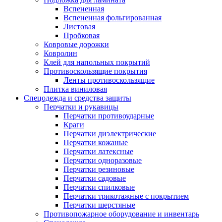
Вспененная
Вспененная фольгированная
Листовая
Пробковая
Ковровые дорожки
Ковролин
Клей для напольных покрытий
Противоскользящие покрытия
Ленты противоскользящие
Плитка виниловая
Спецодежда и средства защиты
Перчатки и рукавицы
Перчатки противоударные
Краги
Перчатки диэлектрические
Перчатки кожаные
Перчатки латексные
Перчатки одноразовые
Перчатки резиновые
Перчатки садовые
Перчатки спилковые
Перчатки трикотажные с покрытием
Перчатки шерстяные
Противопожарное оборудование и инвентарь