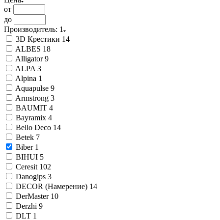
от
до
Производитель
: 1
3D Крестики
14
ALBES
18
Alligator
9
ALPA
3
Alpina
1
Aquapulse
9
Armstrong
3
BAUMIT
4
Bayramix
4
Bello Deco
14
Betek
7
Biber
1
BIHUI
5
Ceresit
102
Danogips
3
DECOR (Намерение)
14
DerMaster
10
Derzhi
9
DLT
1