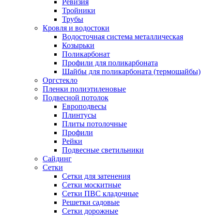
Ревизия
Тройники
Трубы
Кровля и водостоки
Водосточная система металлическая
Козырьки
Поликарбонат
Профили для поликарбоната
Шайбы для поликарбоната (термошайбы)
Оргстекло
Пленки полиэтиленовые
Подвесной потолок
Европодвесы
Плинтусы
Плиты потолочные
Профили
Рейки
Подвесные светильники
Сайдинг
Сетки
Сетки для затенения
Сетки москитные
Сетки ПВС кладочные
Решетки садовые
Сетки дорожные