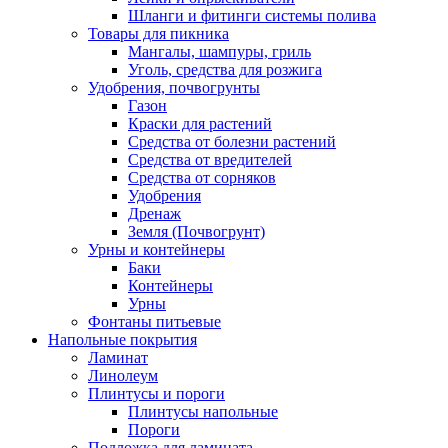
Шланги и фитинги системы полива
Товары для пикника
Мангалы, шампуры, гриль
Уголь, средства для розжига
Удобрения, почвогрунты
Газон
Краски для растений
Средства от болезни растений
Средства от вредителей
Средства от сорняков
Удобрения
Дренаж
Земля (Почвогрунт)
Урны и контейнеры
Баки
Контейнеры
Урны
Фонтаны питьевые
Напольные покрытия
Ламинат
Линолеум
Плинтусы и пороги
Плинтусы напольные
Пороги
Подложка для ламината