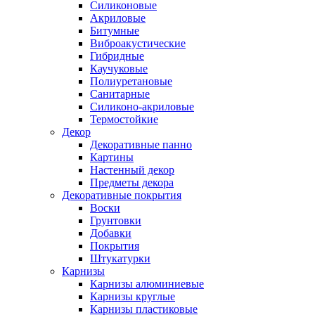
Силиконовые
Акриловые
Битумные
Виброакустические
Гибридные
Каучуковые
Полиуретановые
Санитарные
Силиконо-акриловые
Термостойкие
Декор
Декоративные панно
Картины
Настенный декор
Предметы декора
Декоративные покрытия
Воски
Грунтовки
Добавки
Покрытия
Штукатурки
Карнизы
Карнизы алюминиевые
Карнизы круглые
Карнизы пластиковые