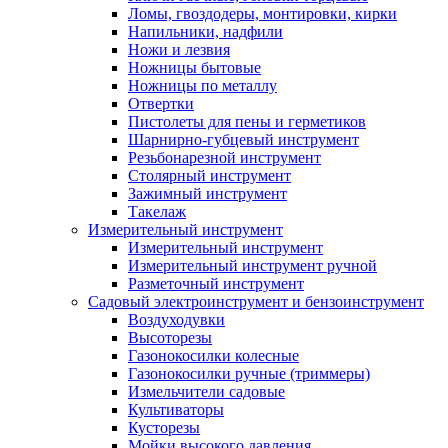
Ломы, гвоздодеры, монтировки, кирки
Напильники, надфили
Ножи и лезвия
Ножницы бытовые
Ножницы по металлу
Отвертки
Пистолеты для пены и герметиков
Шарнирно-губцевый инструмент
Резьбонарезной инструмент
Столярный инструмент
Зажимный инструмент
Такелаж
Измерительный инструмент
Измерительный инструмент
Измерительный инструмент ручной
Разметочный инструмент
Садовый электроинструмент и бензоинструмент
Воздуходувки
Высоторезы
Газонокосилки колесные
Газонокосилки ручные (триммеры)
Измельчители садовые
Культиваторы
Кусторезы
Мойки высокого давления