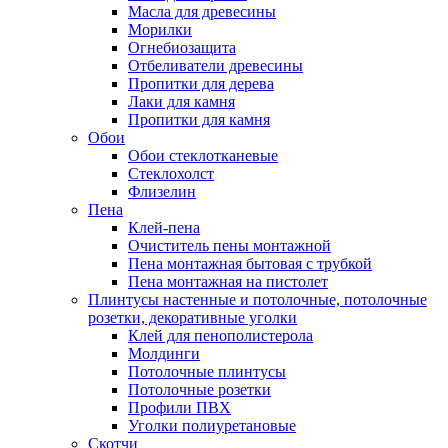
Масла для древесины
Морилки
Огнебиозащита
Отбеливатели древесины
Пропитки для дерева
Лаки для камня
Пропитки для камня
Обои
Обои стеклотканевые
Стеклохолст
Флизелин
Пена
Клей-пена
Очиститель пены монтажной
Пена монтажная бытовая с трубкой
Пена монтажная на пистолет
Плинтусы настенные и потолочные, потолочные
розетки, декоративные уголки
Клей для пенополистерола
Молдинги
Потолочные плинтусы
Потолочные розетки
Профили ПВХ
Уголки полиуретановые
Скотчи