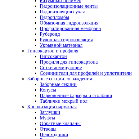
Битумный праймер
Гидроизоляционные ленты
Гидроизоляция сухая
Гидропломбы
Обмазочная гидроизоляция
Профилированная мембрана
Рубероид
Рулонная гидроизоляция
Укрывной материал
Гипсокартон и профиля
Гипсокартон
Профиля для гипсокартона
Сетки армирующие
Соединители для профилей и уплотнители
Заборные секции, ограждения
Заборные секции
Конусы
Парковочные барьеры и столбики
Таблички мокрый пол
Канализация наружная
Заглушки
Муфты
Обратные клапаны
Отводы
Переходники