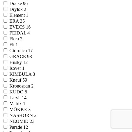
Docke
96
Drylok
2
Element
1
ERA
35
EVECS
16
FEIDAL
4
Fiera
2
Fit
1
Gidrolica
17
GRACE
98
Husky
12
Isover
1
KIMBULA
3
Knauf
59
Kronospan
2
KUDO
5
Larvij
14
Matrix
1
MÖKKE
3
NASHORN
2
NEOMID
23
Parade
12