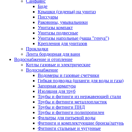
Санфаянс
Биде
Крышки (сиденья) на унитаз
Писсуары
Раковины, умывальники
Унитазы компакт
Унитазы подвесные
Унитазы напольные (чаша "генуа")
Крепления для унитазов
Прокладки
Лента бордюрная для ванн
Водоснабжение и отопление
Котлы газовые и электрические
Водоснабжение
Водомеры и газовые счетчики
Гибкая подводка (шланги для воды и газа)
Запорная арматура
Изоляция для труб
Трубы и фитинги из нержавеющей стали
Трубы и фитинги металлопластик
Трубы и фитинги ПНД
Трубы и фитинги полипропилен
Фильтры для питьевой воды
Фитинги и комплектующие бронза/латунь
Фитинги стальные и чугунные