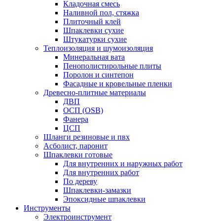
Кладочная смесь
Наливной пол, стяжка
Плиточный клей
Шпаклевки сухие
Штукатурки сухие
Теплоизоляция и шумоизоляция
Минеральная вата
Пенополистирольные плиты
Поролон и синтепон
Фасадные и кровельные пленки
Древесно-плитные материалы
ДВП
ОСП (OSB)
Фанера
ЦСП
Шланги резиновые и пвх
Асболист, паронит
Шпаклевки готовые
Для внутренних и наружных работ
Для внутренних работ
По дереву
Шпаклевки-замазки
Эпоксидные шпаклевки
Инструменты
Электроинструмент