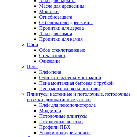
Лаки для паркета
Масла для древесины
Морилки
Огнебиозащита
Отбеливатели древесины
Пропитки для дерева
Лаки для камня
Пропитки для камня
Обои
Обои стеклотканевые
Стеклохолст
Флизелин
Пена
Клей-пена
Очиститель пены монтажной
Пена монтажная бытовая с трубкой
Пена монтажная на пистолет
Плинтусы настенные и потолочные, потолочные
розетки, декоративные уголки
Клей для пенополистерола
Молдинги
Потолочные плинтусы
Потолочные розетки
Профили ПВХ
Уголки полиуретановые