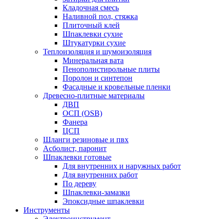
Кладочная смесь
Наливной пол, стяжка
Плиточный клей
Шпаклевки сухие
Штукатурки сухие
Теплоизоляция и шумоизоляция
Минеральная вата
Пенополистирольные плиты
Поролон и синтепон
Фасадные и кровельные пленки
Древесно-плитные материалы
ДВП
ОСП (OSB)
Фанера
ЦСП
Шланги резиновые и пвх
Асболист, паронит
Шпаклевки готовые
Для внутренних и наружных работ
Для внутренних работ
По дереву
Шпаклевки-замазки
Эпоксидные шпаклевки
Инструменты
Электроинструмент