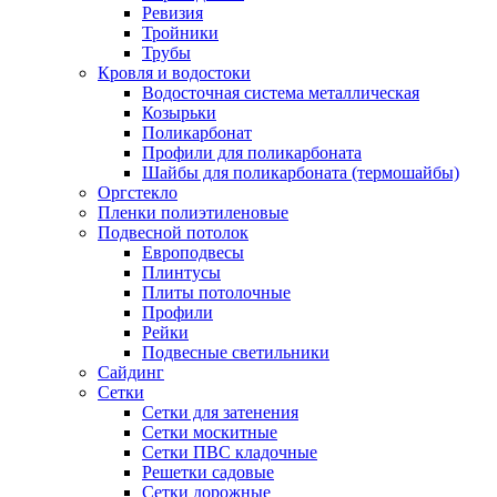
Ревизия
Тройники
Трубы
Кровля и водостоки
Водосточная система металлическая
Козырьки
Поликарбонат
Профили для поликарбоната
Шайбы для поликарбоната (термошайбы)
Оргстекло
Пленки полиэтиленовые
Подвесной потолок
Европодвесы
Плинтусы
Плиты потолочные
Профили
Рейки
Подвесные светильники
Сайдинг
Сетки
Сетки для затенения
Сетки москитные
Сетки ПВС кладочные
Решетки садовые
Сетки дорожные