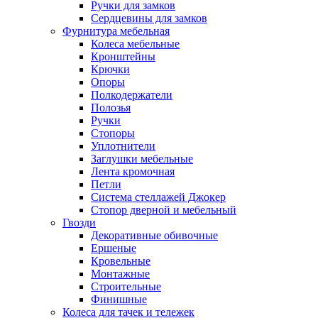
Ручки для замков
Сердцевины для замков
Фурнитура мебельная
Колеса мебельные
Кронштейны
Крючки
Опоры
Полкодержатели
Полозья
Ручки
Стопоры
Уплотнители
Заглушки мебельные
Лента кромочная
Петли
Система стеллажей Джокер
Стопор дверной и мебельный
Гвозди
Декоративные обивочные
Ершеные
Кровельные
Монтажные
Строительные
Финишные
Колеса для тачек и тележек