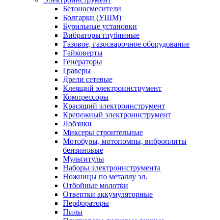
Бетоносмесители
Болгарки (УШМ)
Бурильные установки
Вибраторы глубинные
Газовое, газосварочное оборудование
Гайковерты
Генераторы
Граверы
Дрели сетевые
Клеящий электроинструмент
Компрессоры
Красящий электроинструмент
Крепежный электроинструмент
Лобзики
Миксеры строительные
Мотобуры, мотопомпы, виброплиты
бензиновые
Мультитулы
Наборы электроинструмента
Ножницы по металлу эл.
Отбойные молотки
Отвертки аккумуляторные
Перфораторы
Пилы