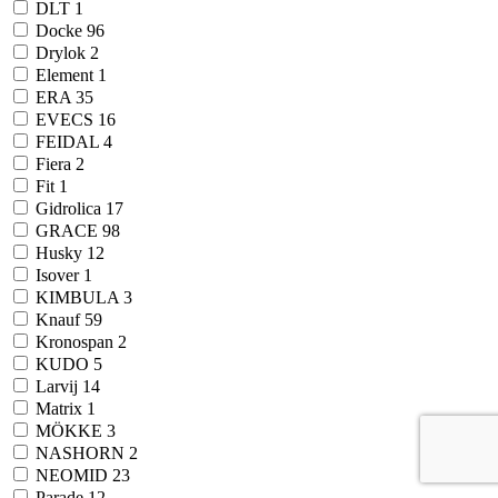
DLT
1
Docke
96
Drylok
2
Element
1
ERA
35
EVECS
16
FEIDAL
4
Fiera
2
Fit
1
Gidrolica
17
GRACE
98
Husky
12
Isover
1
KIMBULA
3
Knauf
59
Kronospan
2
KUDO
5
Larvij
14
Matrix
1
MÖKKE
3
NASHORN
2
NEOMID
23
Parade
12