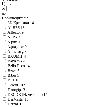
Цена
от
до
Производитель
: 1
3D Крестики
14
ALBES
18
Alligator
9
ALPA
3
Alpina
1
Aquapulse
9
Armstrong
3
BAUMIT
4
Bayramix
4
Bello Deco
14
Betek
7
Biber
1
BIHUI
5
Ceresit
102
Danogips
3
DECOR (Намерение)
14
DerMaster
10
Derzhi
9