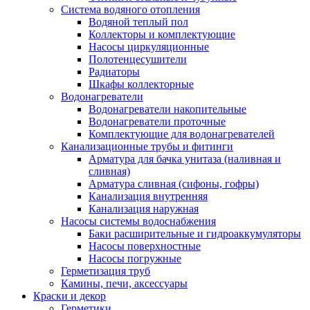
Система водяного отопления
Водяной теплый пол
Коллекторы и комплектующие
Насосы циркуляционные
Полотенцесушители
Радиаторы
Шкафы коллекторные
Водонагреватели
Водонагреватели накопительные
Водонагреватели проточные
Комплектующие для водонагревателей
Канализационные трубы и фитинги
Арматура для бачка унитаза (наливная и
сливная)
Арматура сливная (сифоны, гофры)
Канализация внутренняя
Канализация наружная
Насосы системы водоснабжения
Баки расширительные и гидроаккумуляторы
Насосы поверхностные
Насосы погружные
Герметизация труб
Камины, печи, аксессуары
Краски и декор
Герметики