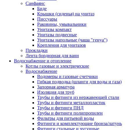
Санфаянс
Биде
Крышки (сиденья) на унитаз
Писсуары
Раковины, умывальники
Унитазы компакт
Унитазы подвесные
Унитазы напольные (чаша "генуа")
Крепления для унитазов
Прокладки
Лента бордюрная для ванн
Водоснабжение и отопление
Котлы газовые и электрические
Водоснабжение
Водомеры и газовые счетчики
Гибкая подводка (шланги для воды и газа)
Запорная арматура
Изоляция для труб
Трубы и фитинги из нержавеющей стали
Трубы и фитинги металлопластик
Трубы и фитинги ПНД
Трубы и фитинги полипропилен
Фильтры для питьевой воды
Фитинги и комплектующие бронза/латунь
Фитинги стальные и чугунные