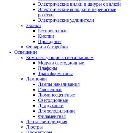
Электрические вилки и шнуры с вилкой
Электрические колодки и переносные
розетки
Электрические удлинители
Звонки
Беспроводные
Кнопки
Проводные
Фонари и батарейки
Освещение
Комплектующие к светильникам
Модули светодиодные
Плафоны
Трансформаторы
Лампочки
Лампы накаливания
Галогенные
Люминесцентные
Светодиодные
Для духовки
Для холодильника
Филаментная
Лента светодиодная
Люстры
Прожекторы