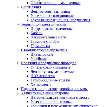
Обогреватели промышленные
Вентиляция
Вентиляторы вытяжные
Решетки вентиляционные
Труба вентиляционная , соединения
Теплый пол электрический
Инфракрасные пленочные
Кабели
Нагревательные маты
Терморегуляторы
Термостаты
Стабилизаторы напряжения
Инверторные
Релейные
Изоляция и соединение проводов
Гильзы соединительные
Ленты термоусаживаемые
ПВХ-изолента
Термоусадочные трубки
ХБ-изолента
Подрозетники, распредкоробки, клеммы
Удлинители, вилки, патроны
Патроны для светильников и люстр
Розетки и вилки силовые
Тройники и переходники электрические