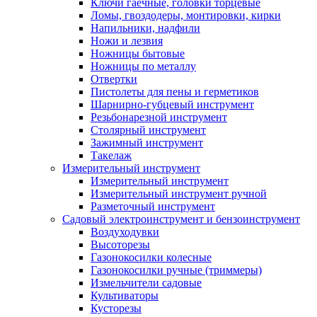
Ключи гаечные, головки торцевые
Ломы, гвоздодеры, монтировки, кирки
Напильники, надфили
Ножи и лезвия
Ножницы бытовые
Ножницы по металлу
Отвертки
Пистолеты для пены и герметиков
Шарнирно-губцевый инструмент
Резьбонарезной инструмент
Столярный инструмент
Зажимный инструмент
Такелаж
Измерительный инструмент
Измерительный инструмент
Измерительный инструмент ручной
Разметочный инструмент
Садовый электроинструмент и бензоинструмент
Воздуходувки
Высоторезы
Газонокосилки колесные
Газонокосилки ручные (триммеры)
Измельчители садовые
Культиваторы
Кусторезы