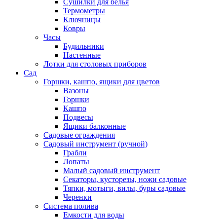
Сушилки для белья
Термометры
Ключницы
Ковры
Часы
Будильники
Настенные
Лотки для столовых приборов
Сад
Горшки, кашпо, ящики для цветов
Вазоны
Горшки
Кашпо
Подвесы
Ящики балконные
Садовые ограждения
Садовый инструмент (ручной)
Грабли
Лопаты
Малый садовый инструмент
Секаторы, кусторезы, ножи садовые
Тяпки, мотыги, вилы, буры садовые
Черенки
Система полива
Емкости для воды