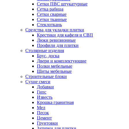
Сетки ПВС штукатурные
Сетка рабица
Сетки сварные
Сетки тканные
Стеклоткань
Средства для укладки плитки
Крестики для кафеля и СВП
Люки ревизионные
Профили для плитки
Столярные изделия
Брус, доска
Двери и комплектующие
Полки мебельные
Щиты мебельные
Строительные блоки
Сухие смеси
Добавки
Гипс
Известь
Крошка гранитная
Мел
Песок
Цемент
Грунтовки
Затирки для плитки