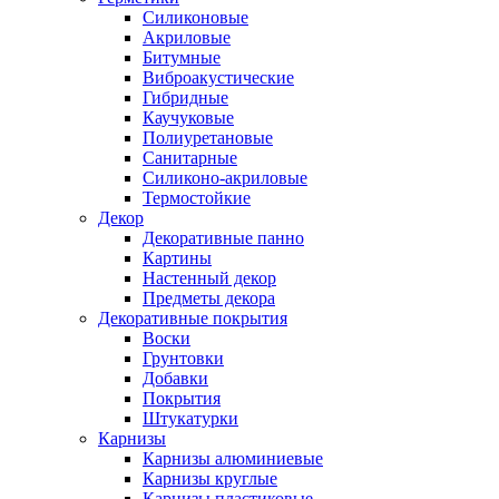
Силиконовые
Акриловые
Битумные
Виброакустические
Гибридные
Каучуковые
Полиуретановые
Санитарные
Силиконо-акриловые
Термостойкие
Декор
Декоративные панно
Картины
Настенный декор
Предметы декора
Декоративные покрытия
Воски
Грунтовки
Добавки
Покрытия
Штукатурки
Карнизы
Карнизы алюминиевые
Карнизы круглые
Карнизы пластиковые