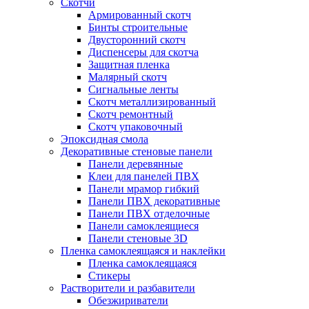
Скотчи
Армированный скотч
Бинты строительные
Двусторонний скотч
Диспенсеры для скотча
Защитная пленка
Малярный скотч
Сигнальные ленты
Скотч металлизированный
Скотч ремонтный
Скотч упаковочный
Эпоксидная смола
Декоративные стеновые панели
Панели деревянные
Клеи для панелей ПВХ
Панели мрамор гибкий
Панели ПВХ декоративные
Панели ПВХ отделочные
Панели самоклеящиеся
Панели стеновые 3D
Пленка самоклеящаяся и наклейки
Пленка самоклеящаяся
Стикеры
Растворители и разбавители
Обезжириватели