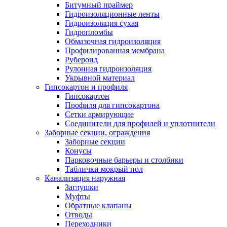
Битумный праймер
Гидроизоляционные ленты
Гидроизоляция сухая
Гидропломбы
Обмазочная гидроизоляция
Профилированная мембрана
Рубероид
Рулонная гидроизоляция
Укрывной материал
Гипсокартон и профиля
Гипсокартон
Профиля для гипсокартона
Сетки армирующие
Соединители для профилей и уплотнители
Заборные секции, ограждения
Заборные секции
Конусы
Парковочные барьеры и столбики
Таблички мокрый пол
Канализация наружная
Заглушки
Муфты
Обратные клапаны
Отводы
Переходники