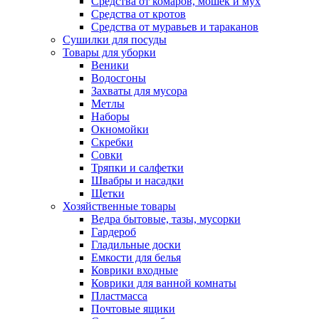
Средства от комаров, мошек и мух
Средства от кротов
Средства от муравьев и тараканов
Сушилки для посуды
Товары для уборки
Веники
Водосгоны
Захваты для мусора
Метлы
Наборы
Окномойки
Скребки
Совки
Тряпки и салфетки
Швабры и насадки
Щетки
Хозяйственные товары
Ведра бытовые, тазы, мусорки
Гардероб
Гладильные доски
Емкости для белья
Коврики входные
Коврики для ванной комнаты
Пластмасса
Почтовые ящики