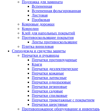
Подложка для ламината
Вспененная
Вспененная фольгированная
Листовая
Пробковая
Ковровые дорожки
Ковролин
Клей для напольных покрытий
Противоскользящие покрытия
Ленты противоскользящие
Плитка виниловая
Спецодежда и средства защиты
Перчатки и рукавицы
Перчатки противоударные
Краги
Перчатки диэлектрические
Перчатки кожаные
Перчатки латексные
Перчатки одноразовые
Перчатки резиновые
Перчатки садовые
Перчатки спилковые
Перчатки трикотажные с покрытием
Перчатки шерстяные
Противопожарное оборудование и инвентарь