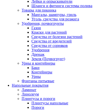
Лейки и опрыскиватели
Шланги и фитинги системы полива
Товары для пикника
Мангалы, шампуры, гриль
Уголь, средства для розжига
Удобрения, почвогрунты
Газон
Краски для растений
Средства от болезни растений
Средства от вредителей
Средства от сорняков
Удобрения
Дренаж
Земля (Почвогрунт)
Урны и контейнеры
Баки
Контейнеры
Урны
Фонтаны питьевые
Напольные покрытия
Ламинат
Линолеум
Плинтусы и пороги
Плинтусы напольные
Пороги