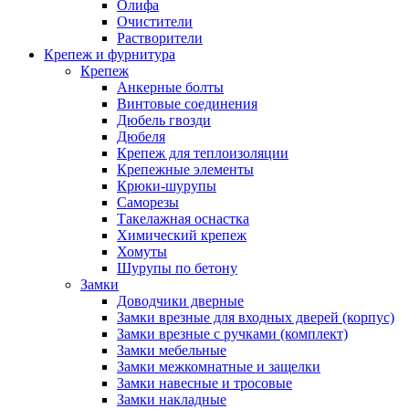
Олифа
Очистители
Растворители
Крепеж и фурнитура
Крепеж
Анкерные болты
Винтовые соединения
Дюбель гвозди
Дюбеля
Крепеж для теплоизоляции
Крепежные элементы
Крюки-шурупы
Саморезы
Такелажная оснастка
Химический крепеж
Хомуты
Шурупы по бетону
Замки
Доводчики дверные
Замки врезные для входных дверей (корпус)
Замки врезные с ручками (комплект)
Замки мебельные
Замки межкомнатные и защелки
Замки навесные и тросовые
Замки накладные