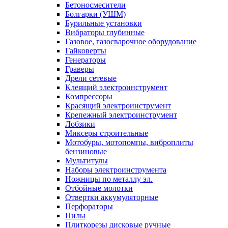
Бетоносмесители
Болгарки (УШМ)
Бурильные установки
Вибраторы глубинные
Газовое, газосварочное оборудование
Гайковерты
Генераторы
Граверы
Дрели сетевые
Клеящий электроинструмент
Компрессоры
Красящий электроинструмент
Крепежный электроинструмент
Лобзики
Миксеры строительные
Мотобуры, мотопомпы, виброплиты
бензиновые
Мультитулы
Наборы электроинструмента
Ножницы по металлу эл.
Отбойные молотки
Отвертки аккумуляторные
Перфораторы
Пилы
Плиткорезы дисковые ручные