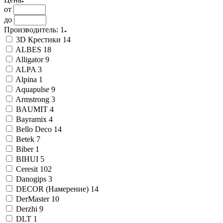
от
до
Производитель
: 1
3D Крестики
14
ALBES
18
Alligator
9
ALPA
3
Alpina
1
Aquapulse
9
Armstrong
3
BAUMIT
4
Bayramix
4
Bello Deco
14
Betek
7
Biber
1
BIHUI
5
Ceresit
102
Danogips
3
DECOR (Намерение)
14
DerMaster
10
Derzhi
9
DLT
1