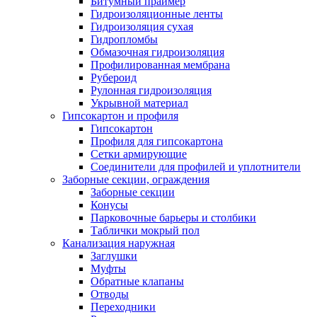
Битумный праймер
Гидроизоляционные ленты
Гидроизоляция сухая
Гидропломбы
Обмазочная гидроизоляция
Профилированная мембрана
Рубероид
Рулонная гидроизоляция
Укрывной материал
Гипсокартон и профиля
Гипсокартон
Профиля для гипсокартона
Сетки армирующие
Соединители для профилей и уплотнители
Заборные секции, ограждения
Заборные секции
Конусы
Парковочные барьеры и столбики
Таблички мокрый пол
Канализация наружная
Заглушки
Муфты
Обратные клапаны
Отводы
Переходники