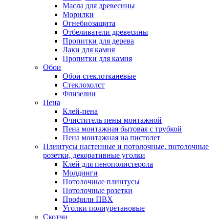
Масла для древесины
Морилки
Огнебиозащита
Отбеливатели древесины
Пропитки для дерева
Лаки для камня
Пропитки для камня
Обои
Обои стеклотканевые
Стеклохолст
Флизелин
Пена
Клей-пена
Очиститель пены монтажной
Пена монтажная бытовая с трубкой
Пена монтажная на пистолет
Плинтусы настенные и потолочные, потолочные
розетки, декоративные уголки
Клей для пенополистерола
Молдинги
Потолочные плинтусы
Потолочные розетки
Профили ПВХ
Уголки полиуретановые
Скотчи