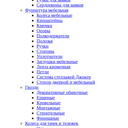
Сердцевины для замков
Фурнитура мебельная
Колеса мебельные
Кронштейны
Крючки
Опоры
Полкодержатели
Полозья
Ручки
Стопоры
Уплотнители
Заглушки мебельные
Лента кромочная
Петли
Система стеллажей Джокер
Стопор дверной и мебельный
Гвозди
Декоративные обивочные
Ершеные
Кровельные
Монтажные
Строительные
Финишные
Колеса для тачек и тележек