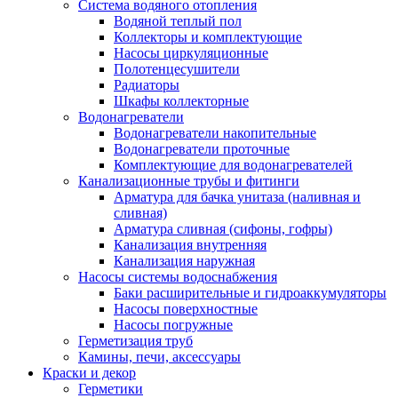
Система водяного отопления
Водяной теплый пол
Коллекторы и комплектующие
Насосы циркуляционные
Полотенцесушители
Радиаторы
Шкафы коллекторные
Водонагреватели
Водонагреватели накопительные
Водонагреватели проточные
Комплектующие для водонагревателей
Канализационные трубы и фитинги
Арматура для бачка унитаза (наливная и
сливная)
Арматура сливная (сифоны, гофры)
Канализация внутренняя
Канализация наружная
Насосы системы водоснабжения
Баки расширительные и гидроаккумуляторы
Насосы поверхностные
Насосы погружные
Герметизация труб
Камины, печи, аксессуары
Краски и декор
Герметики