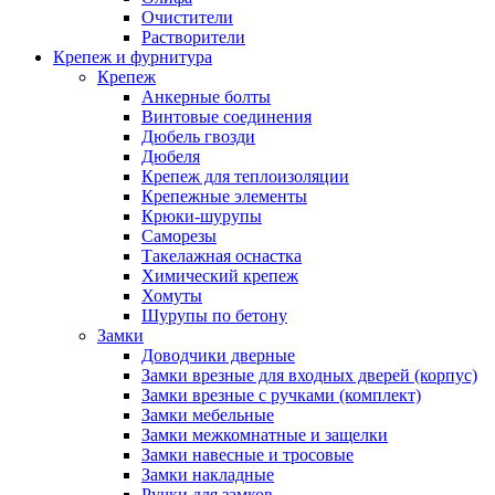
Очистители
Растворители
Крепеж и фурнитура
Крепеж
Анкерные болты
Винтовые соединения
Дюбель гвозди
Дюбеля
Крепеж для теплоизоляции
Крепежные элементы
Крюки-шурупы
Саморезы
Такелажная оснастка
Химический крепеж
Хомуты
Шурупы по бетону
Замки
Доводчики дверные
Замки врезные для входных дверей (корпус)
Замки врезные с ручками (комплект)
Замки мебельные
Замки межкомнатные и защелки
Замки навесные и тросовые
Замки накладные
Ручки для замков