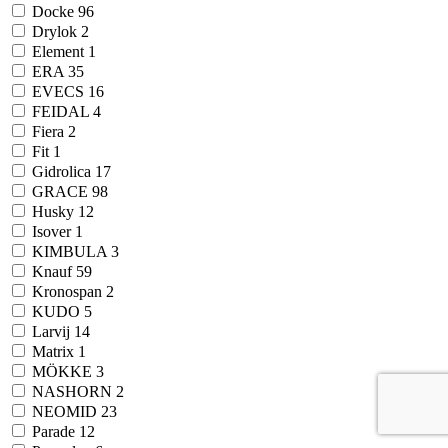
Docke
96
Drylok
2
Element
1
ERA
35
EVECS
16
FEIDAL
4
Fiera
2
Fit
1
Gidrolica
17
GRACE
98
Husky
12
Isover
1
KIMBULA
3
Knauf
59
Kronospan
2
KUDO
5
Larvij
14
Matrix
1
MÖKKE
3
NASHORN
2
NEOMID
23
Parade
12