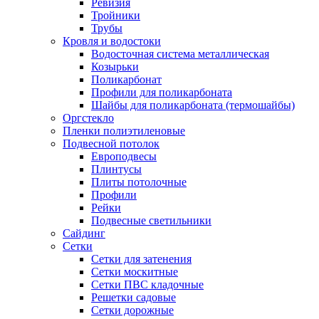
Ревизия
Тройники
Трубы
Кровля и водостоки
Водосточная система металлическая
Козырьки
Поликарбонат
Профили для поликарбоната
Шайбы для поликарбоната (термошайбы)
Оргстекло
Пленки полиэтиленовые
Подвесной потолок
Европодвесы
Плинтусы
Плиты потолочные
Профили
Рейки
Подвесные светильники
Сайдинг
Сетки
Сетки для затенения
Сетки москитные
Сетки ПВС кладочные
Решетки садовые
Сетки дорожные