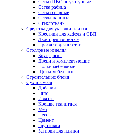
Сетки ПВС штукатурные
Сетка рабица
Сетки сварные
Сетки тканные
Стеклоткань
Средства для укладки плитки
Крестики для кафеля и СВП
Люки ревизионные
Профили для плитки
Столярные изделия
Брус, доска
Двери и комплектующие
Полки мебельные
Щиты мебельные
Строительные блоки
Сухие смеси
Добавки
Гипс
Известь
Крошка гранитная
Мел
Песок
Цемент
Грунтовки
Затирки для плитки