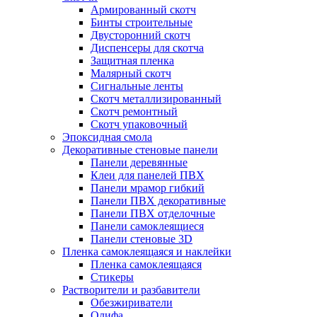
Армированный скотч
Бинты строительные
Двусторонний скотч
Диспенсеры для скотча
Защитная пленка
Малярный скотч
Сигнальные ленты
Скотч металлизированный
Скотч ремонтный
Скотч упаковочный
Эпоксидная смола
Декоративные стеновые панели
Панели деревянные
Клеи для панелей ПВХ
Панели мрамор гибкий
Панели ПВХ декоративные
Панели ПВХ отделочные
Панели самоклеящиеся
Панели стеновые 3D
Пленка самоклеящаяся и наклейки
Пленка самоклеящаяся
Стикеры
Растворители и разбавители
Обезжириватели
Олифа