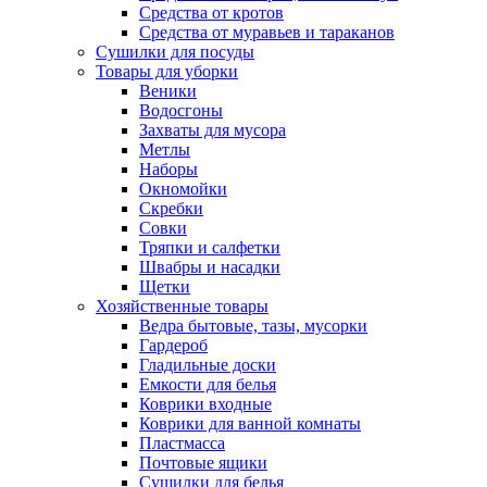
Средства от кротов
Средства от муравьев и тараканов
Сушилки для посуды
Товары для уборки
Веники
Водосгоны
Захваты для мусора
Метлы
Наборы
Окномойки
Скребки
Совки
Тряпки и салфетки
Швабры и насадки
Щетки
Хозяйственные товары
Ведра бытовые, тазы, мусорки
Гардероб
Гладильные доски
Емкости для белья
Коврики входные
Коврики для ванной комнаты
Пластмасса
Почтовые ящики
Сушилки для белья