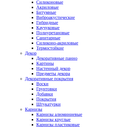
Силиконовые
Акриловые
Битумные
Виброакустические
Гибридные
Каучуковые
Полиуретановые
Санитарные
Силиконо-акриловые
Термостойкие
Декор
Декоративные панно
Картины
Настенный декор
Предметы декора
Декоративные покрытия
Воски
Грунтовки
Добавки
Покрытия
Штукатурки
Карнизы
Карнизы алюминиевые
Карнизы круглые
Карнизы пластиковые