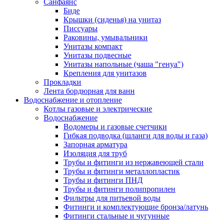
Санфаянс
Биде
Крышки (сиденья) на унитаз
Писсуары
Раковины, умывальники
Унитазы компакт
Унитазы подвесные
Унитазы напольные (чаша "генуа")
Крепления для унитазов
Прокладки
Лента бордюрная для ванн
Водоснабжение и отопление
Котлы газовые и электрические
Водоснабжение
Водомеры и газовые счетчики
Гибкая подводка (шланги для воды и газа)
Запорная арматура
Изоляция для труб
Трубы и фитинги из нержавеющей стали
Трубы и фитинги металлопластик
Трубы и фитинги ПНД
Трубы и фитинги полипропилен
Фильтры для питьевой воды
Фитинги и комплектующие бронза/латунь
Фитинги стальные и чугунные