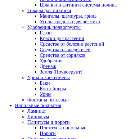
Шланги и фитинги системы полива
Товары для пикника
Мангалы, шампуры, гриль
Уголь, средства для розжига
Удобрения, почвогрунты
Газон
Краски для растений
Средства от болезни растений
Средства от вредителей
Средства от сорняков
Удобрения
Дренаж
Земля (Почвогрунт)
Урны и контейнеры
Баки
Контейнеры
Урны
Фонтаны питьевые
Напольные покрытия
Ламинат
Линолеум
Плинтусы и пороги
Плинтусы напольные
Пороги
Подложка для ламината