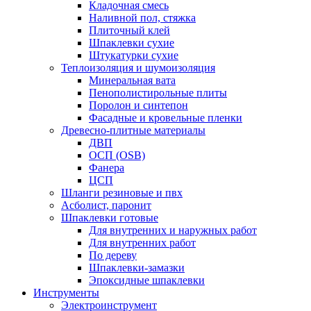
Кладочная смесь
Наливной пол, стяжка
Плиточный клей
Шпаклевки сухие
Штукатурки сухие
Теплоизоляция и шумоизоляция
Минеральная вата
Пенополистирольные плиты
Поролон и синтепон
Фасадные и кровельные пленки
Древесно-плитные материалы
ДВП
ОСП (OSB)
Фанера
ЦСП
Шланги резиновые и пвх
Асболист, паронит
Шпаклевки готовые
Для внутренних и наружных работ
Для внутренних работ
По дереву
Шпаклевки-замазки
Эпоксидные шпаклевки
Инструменты
Электроинструмент