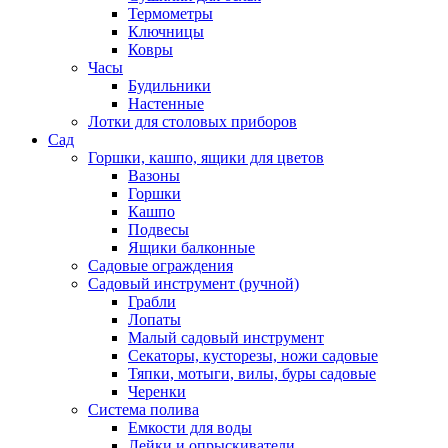
Термометры
Ключницы
Ковры
Часы
Будильники
Настенные
Лотки для столовых приборов
Сад
Горшки, кашпо, ящики для цветов
Вазоны
Горшки
Кашпо
Подвесы
Ящики балконные
Садовые ограждения
Садовый инструмент (ручной)
Грабли
Лопаты
Малый садовый инструмент
Секаторы, кусторезы, ножи садовые
Тяпки, мотыги, вилы, буры садовые
Черенки
Система полива
Емкости для воды
Лейки и опрыскиватели