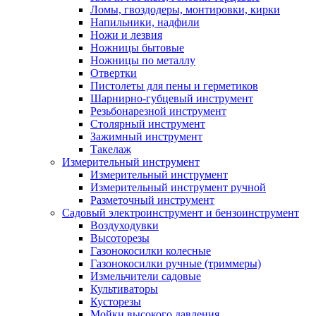
Ломы, гвоздодеры, монтировки, кирки
Напильники, надфили
Ножи и лезвия
Ножницы бытовые
Ножницы по металлу
Отвертки
Пистолеты для пены и герметиков
Шарнирно-губцевый инструмент
Резьбонарезной инструмент
Столярный инструмент
Зажимный инструмент
Такелаж
Измерительный инструмент
Измерительный инструмент
Измерительный инструмент ручной
Разметочный инструмент
Садовый электроинструмент и бензоинструмент
Воздуходувки
Высоторезы
Газонокосилки колесные
Газонокосилки ручные (триммеры)
Измельчители садовые
Культиваторы
Кусторезы
Мойки высокого давления