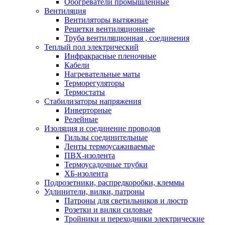
Обогреватели промышленные
Вентиляция
Вентиляторы вытяжные
Решетки вентиляционные
Труба вентиляционная , соединения
Теплый пол электрический
Инфракрасные пленочные
Кабели
Нагревательные маты
Терморегуляторы
Термостаты
Стабилизаторы напряжения
Инверторные
Релейные
Изоляция и соединение проводов
Гильзы соединительные
Ленты термоусаживаемые
ПВХ-изолента
Термоусадочные трубки
ХБ-изолента
Подрозетники, распредкоробки, клеммы
Удлинители, вилки, патроны
Патроны для светильников и люстр
Розетки и вилки силовые
Тройники и переходники электрические