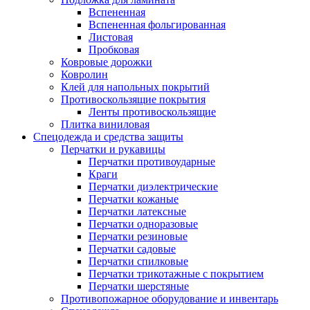
Вспененная
Вспененная фольгированная
Листовая
Пробковая
Ковровые дорожки
Ковролин
Клей для напольных покрытий
Противоскользящие покрытия
Ленты противоскользящие
Плитка виниловая
Спецодежда и средства защиты
Перчатки и рукавицы
Перчатки противоударные
Краги
Перчатки диэлектрические
Перчатки кожаные
Перчатки латексные
Перчатки одноразовые
Перчатки резиновые
Перчатки садовые
Перчатки спилковые
Перчатки трикотажные с покрытием
Перчатки шерстяные
Противопожарное оборудование и инвентарь